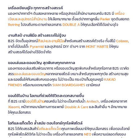
เครื่องเขียนคู่ใจ ทุกการสร้างสรรค์
มองหาปากกาดีๆ ดินสอหลากหลาย หรืออุปกรณ์สำนักงานครบครัน B2S มี
เครื่อง
เขียนและอุปกรณ์สำนักงาน
ให้เลือกมากมาย ตั้งแต่ปากกาลูกลื่น
Parker
ชุดดินสอกด
Rotring
ไปจนถึงกระดาษถ่ายเอกสาร
DOUBLE A
ให้คุณเลือกใช้ได้อย่างจุใจ
งานศิลป์ งานฝีมือ สร้างสรรค์ไม่รู้จบ
B2S จัดเต็มอุปกรณ์
ศิลปะและงานฝีมือ
สำหรับคนสร้างสรรค์ตัวจริง ทั้งสีไม้
Colleen
,
ขาตั้งไม้บนโต๊ะ
Pyramid
และอุปกรณ์ DIY ต่างๆ จาก
MONT MARTE
ให้คุณ
สร้างสรรค์ได้อย่างไร้ขีดจำกัด
ของเล่นและของขวัญ สุดพิเศษทุกเทศกาล
มองหาของเล่นเสริมพัฒนาการ หรือของขวัญสุดพิเศษสำหรับทุกโอกาส B2S เราคัด
สรร
ของเล่นและของขวัญ
หลากหลายสไตล์ เหมาะสำหรับทุกเพศทุกวัย สร้างความสุข
และรอยยิ้มให้กับคนพิเศษของคุณ ไม่ว่าจะเป็น กระเป๋าเก็บอุณหภูมิ
KAKAO
FRIENDS
หรือเกมจดหมายรัก
SIAM BOARDGAMES
เรามีครบ!
ของใช้ในบ้าน ไอเทมที่ช่วยให้ชีวิตสะดวกสบายขึ้น
ที่ B2S เรามี
ของใช้ในบ้าน
ครบครัน ไม่ว่าจะเป็นกาต้มน้ำ
Anitech
, เครื่องฟอกอากาศ
Xiaomi
, หน้ากากอนามัยทางการแพทย์
Double A Care
และสินค้าอื่น ๆ อีกมากมาย
ให้คุณเลือกสรร
ไอทีและแก็ดเจ็ต ล้ำสมัย ตอบโจทย์ทุกไลฟ์สไตล์
B2S ได้คัดสรรสินค้า
ไอทีและแก็ดเจ็ต
คุณภาพเยี่ยมมาให้คุณเลือกสรร เพื่อตอบโจทย์
ทุกไลฟ์สไตล์ดิจิทัล ไม่ว่าจะเป็น เครื่องทำลายเอกสาร
NEO
เพื่อความปลอดภัยของ