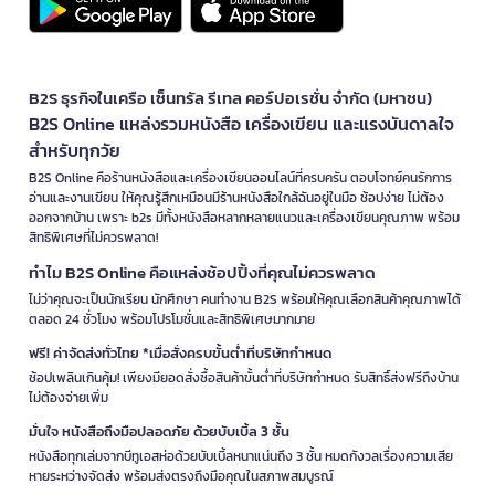
B2S ธุรกิจในเครือ เซ็นทรัล รีเทล คอร์ปอเรชั่น จำกัด (มหาชน)
B2S Online แหล่งรวมหนังสือ เครื่องเขียน และแรงบันดาลใจ
สำหรับทุกวัย
B2S Online คือร้านหนังสือและเครื่องเขียนออนไลน์ที่ครบครัน ตอบโจทย์คนรักการ
อ่านและงานเขียน ให้คุณรู้สึกเหมือนมีร้านหนังสือใกล้ฉันอยู่ในมือ ช้อปง่าย ไม่ต้อง
ออกจากบ้าน เพราะ b2s มีทั้งหนังสือหลากหลายแนวและเครื่องเขียนคุณภาพ พร้อม
สิทธิพิเศษที่ไม่ควรพลาด!
ทำไม B2S Online คือแหล่งช้อปปิ้งที่คุณไม่ควรพลาด
ไม่ว่าคุณจะเป็นนักเรียน นักศึกษา คนทำงาน B2S พร้อมให้คุณเลือกสินค้าคุณภาพได้
ตลอด 24 ชั่วโมง พร้อมโปรโมชั่นและสิทธิพิเศษมากมาย
ฟรี! ค่าจัดส่งทั่วไทย *เมื่อสั่งครบขั้นต่ำที่บริษัทกำหนด
ช้อปเพลินเกินคุ้ม! เพียงมียอดสั่งซื้อสินค้าขั้นต่ำที่บริษัทกำหนด รับสิทธิ์ส่งฟรีถึงบ้าน
ไม่ต้องจ่ายเพิ่ม
มั่นใจ หนังสือถึงมือปลอดภัย ด้วยบับเบิ้ล 3 ชั้น
หนังสือทุกเล่มจากบีทูเอสห่อด้วยบับเบิ้ลหนาแน่นถึง 3 ชั้น หมดกังวลเรื่องความเสีย
หายระหว่างจัดส่ง พร้อมส่งตรงถึงมือคุณในสภาพสมบูรณ์