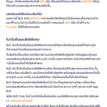
ข้อมูล, เอ็กซ์เทอนัลฮาร์ดดิสก์
WD
, หรือ คีย์บอร์ดไร้สายเมาส์คอมโบ
GEEZER
ที่ช่วย
ให้การทำงานของคุณสะดวกสบายยิ่งขึ้น
เฟอร์นิเจอร์ดีไซน์ครบฟังก์ชั่น
นอกจากนี้ B2S ยังมี
เฟอร์นิเจอร์
ครบทุกฟังก์ชันให้คุณได้เลือกสรรเพื่อตกแต่งบ้าน
และที่ทำงาน ไม่ว่าจะเป็นโต๊ะทำงานพับได้ จากแบรนด์
ONE
หรือ เก้าอี้ทำงาน
Furradec
ก็มีให้เลือกครบครัน
โปรโมชั่นและสิทธิพิเศษ
B2S จัดเต็มโปรโมชั่นและสิทธิพิเศษมากมายให้คุณเลือกช้อปออนไลน์ได้อย่างจุใจ
อัปเดตทุกเดือนกับแคมเปญลดราคาแรง
ทั้งสินค้าเครื่องเขียน หนังสือขายดี และไอเทมไลฟ์สไตล์สุดชิค พร้อมคูปองส่วนลด
และดีลพิเศษเมื่อช้อปผ่าน B2S.co.th เท่านั้น นอกจากนี้ B2S ยังใจดีส่งฟรีทั่วประเทศ
*เมื่อสั่งครบขั้นต่ำที่บริษัทกำหนด
B2S จัดเต็มโปรโมชั่นและสิทธิพิเศษเพียบ ช้อปออนไลน์ได้เลย! ลดแรงทุกเดือน ทั้ง
เครื่องเขียน หนังสือดัง ของไอเทมไลฟ์สไตล์สุดชิค พร้อมคูปองส่วนลดพิเศษเมื่อซื้อ
ผ่าน B2S.co.th เท่านั้น และส่งฟรีทั่วไทย *เมื่อสั่งครบขั้นต่ำที่บริษัทกำหนด
B2S มีทุกอย่างตอบโจทย์ทุกไลฟ์สไตล์ ไม่ว่าจะเป็นอุปกรณ์อ่านเขียน เครื่องเขียน
ของเล่นเสริมพัฒนาการ หรือเฟอร์นิเจอร์ ช้อปง่าย สะดวก ทุกที่ ทุกเวลา แค่มี App
B2S
สมัคร B2S Club รับข่าวสารโปรโมชั่นก่อนใคร และสิทธิพิเศษเฉพาะสมาชิก! คลิกเลย
สมัครสมาชิกเลย!
👉
#ร้านหนังสือ #ร้านขายหนังสือ ใกล้ฉัน #กระเป๋าใส่ดินสอ #เครื่องเขียนออนไลน์ #ซื้อ