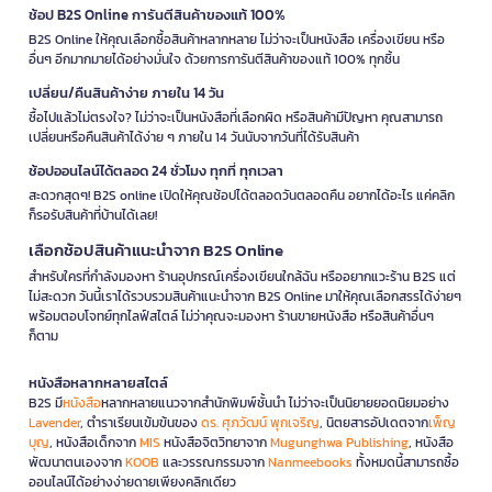
ช้อป B2S Online การันตีสินค้าของแท้ 100%
B2S Online ให้คุณเลือกซื้อสินค้าหลากหลาย ไม่ว่าจะเป็นหนังสือ เครื่องเขียน หรือ
อื่นๆ อีกมากมายได้อย่างมั่นใจ ด้วยการการันตีสินค้าของแท้ 100% ทุกชิ้น
เปลี่ยน/คืนสินค้าง่าย ภายใน 14 วัน
ซื้อไปแล้วไม่ตรงใจ? ไม่ว่าจะเป็นหนังสือที่เลือกผิด หรือสินค้ามีปัญหา คุณสามารถ
เปลี่ยนหรือคืนสินค้าได้ง่าย ๆ ภายใน 14 วันนับจากวันที่ได้รับสินค้า
ช้อปออนไลน์ได้ตลอด 24 ชั่วโมง ทุกที่ ทุกเวลา
สะดวกสุดๆ! B2S online เปิดให้คุณช้อปได้ตลอดวันตลอดคืน อยากได้อะไร แค่คลิก
ก็รอรับสินค้าที่บ้านได้เลย!
เลือกช้อปสินค้าแนะนำจาก B2S Online
สำหรับใครที่กำลังมองหา ร้านอุปกรณ์เครื่องเขียนใกล้ฉัน หรืออยากแวะร้าน B2S แต่
ไม่สะดวก วันนี้เราได้รวบรวมสินค้าแนะนำจาก B2S Online มาให้คุณเลือกสรรได้ง่ายๆ
พร้อมตอบโจทย์ทุกไลฟ์สไตล์ ไม่ว่าคุณจะมองหา ร้านขายหนังสือ หรือสินค้าอื่นๆ
ก็ตาม
หนังสือหลากหลายสไตล์
B2S มี
หนังสือ
หลากหลายแนวจากสำนักพิมพ์ชั้นนำ ไม่ว่าจะเป็นนิยายยอดนิยมอย่าง
Lavender
, ตำราเรียนเข้มข้นของ
ดร. ศุภวัฒน์ พุกเจริญ
, นิตยสารอัปเดตจาก
เพ็ญ
บุญ
, หนังสือเด็กจาก
MIS
หนังสือจิตวิทยาจาก
Mugunghwa Publishing
, หนังสือ
พัฒนาตนเองจาก
KOOB
และวรรณกรรมจาก
Nanmeebooks
ทั้งหมดนี้สามารถซื้อ
ออนไลน์ได้อย่างง่ายดายเพียงคลิกเดียว