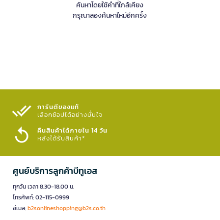
ค้นหาโดยใช้คำที่ใกล้เคียง
กรุณาลองค้นหาใหม่อีกครั้ง
การันตีของแท้
เลือกช้อปได้อย่างมั่นใจ​
คืนสินค้าได้ภายใน 14 วัน
หลังได้รับสินค้า*
ศูนย์บริการลูกค้าบีทูเอส
ทุกวัน เวลา 8.30-18.00 น.
โทรศัพท์: 02-115-0999
อีเมล:
b2sonlineshopping@b2s.co.th