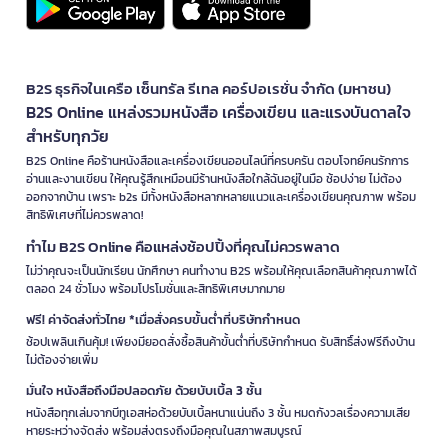
B2S ธุรกิจในเครือ เซ็นทรัล รีเทล คอร์ปอเรชั่น จำกัด (มหาชน)
B2S Online แหล่งรวมหนังสือ เครื่องเขียน และแรงบันดาลใจ
สำหรับทุกวัย
B2S Online คือร้านหนังสือและเครื่องเขียนออนไลน์ที่ครบครัน ตอบโจทย์คนรักการ
อ่านและงานเขียน ให้คุณรู้สึกเหมือนมีร้านหนังสือใกล้ฉันอยู่ในมือ ช้อปง่าย ไม่ต้อง
ออกจากบ้าน เพราะ b2s มีทั้งหนังสือหลากหลายแนวและเครื่องเขียนคุณภาพ พร้อม
สิทธิพิเศษที่ไม่ควรพลาด!
ทำไม B2S Online คือแหล่งช้อปปิ้งที่คุณไม่ควรพลาด
ไม่ว่าคุณจะเป็นนักเรียน นักศึกษา คนทำงาน B2S พร้อมให้คุณเลือกสินค้าคุณภาพได้
ตลอด 24 ชั่วโมง พร้อมโปรโมชั่นและสิทธิพิเศษมากมาย
ฟรี! ค่าจัดส่งทั่วไทย *เมื่อสั่งครบขั้นต่ำที่บริษัทกำหนด
ช้อปเพลินเกินคุ้ม! เพียงมียอดสั่งซื้อสินค้าขั้นต่ำที่บริษัทกำหนด รับสิทธิ์ส่งฟรีถึงบ้าน
ไม่ต้องจ่ายเพิ่ม
มั่นใจ หนังสือถึงมือปลอดภัย ด้วยบับเบิ้ล 3 ชั้น
หนังสือทุกเล่มจากบีทูเอสห่อด้วยบับเบิ้ลหนาแน่นถึง 3 ชั้น หมดกังวลเรื่องความเสีย
หายระหว่างจัดส่ง พร้อมส่งตรงถึงมือคุณในสภาพสมบูรณ์