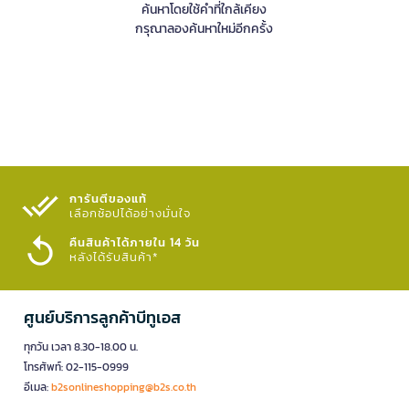
ค้นหาโดยใช้คำที่ใกล้เคียง
กรุณาลองค้นหาใหม่อีกครั้ง
การันตีของแท้
เลือกช้อปได้อย่างมั่นใจ​
คืนสินค้าได้ภายใน 14 วัน
หลังได้รับสินค้า*
ศูนย์บริการลูกค้าบีทูเอส
ทุกวัน เวลา 8.30-18.00 น.
โทรศัพท์: 02-115-0999
อีเมล:
b2sonlineshopping@b2s.co.th