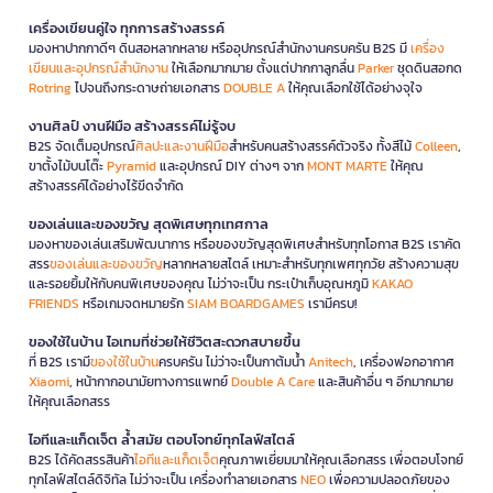
เครื่องเขียนคู่ใจ ทุกการสร้างสรรค์
มองหาปากกาดีๆ ดินสอหลากหลาย หรืออุปกรณ์สำนักงานครบครัน B2S มี
เครื่อง
เขียนและอุปกรณ์สำนักงาน
ให้เลือกมากมาย ตั้งแต่ปากกาลูกลื่น
Parker
ชุดดินสอกด
Rotring
ไปจนถึงกระดาษถ่ายเอกสาร
DOUBLE A
ให้คุณเลือกใช้ได้อย่างจุใจ
งานศิลป์ งานฝีมือ สร้างสรรค์ไม่รู้จบ
B2S จัดเต็มอุปกรณ์
ศิลปะและงานฝีมือ
สำหรับคนสร้างสรรค์ตัวจริง ทั้งสีไม้
Colleen
,
ขาตั้งไม้บนโต๊ะ
Pyramid
และอุปกรณ์ DIY ต่างๆ จาก
MONT MARTE
ให้คุณ
สร้างสรรค์ได้อย่างไร้ขีดจำกัด
ของเล่นและของขวัญ สุดพิเศษทุกเทศกาล
มองหาของเล่นเสริมพัฒนาการ หรือของขวัญสุดพิเศษสำหรับทุกโอกาส B2S เราคัด
สรร
ของเล่นและของขวัญ
หลากหลายสไตล์ เหมาะสำหรับทุกเพศทุกวัย สร้างความสุข
และรอยยิ้มให้กับคนพิเศษของคุณ ไม่ว่าจะเป็น กระเป๋าเก็บอุณหภูมิ
KAKAO
FRIENDS
หรือเกมจดหมายรัก
SIAM BOARDGAMES
เรามีครบ!
ของใช้ในบ้าน ไอเทมที่ช่วยให้ชีวิตสะดวกสบายขึ้น
ที่ B2S เรามี
ของใช้ในบ้าน
ครบครัน ไม่ว่าจะเป็นกาต้มน้ำ
Anitech
, เครื่องฟอกอากาศ
Xiaomi
, หน้ากากอนามัยทางการแพทย์
Double A Care
และสินค้าอื่น ๆ อีกมากมาย
ให้คุณเลือกสรร
ไอทีและแก็ดเจ็ต ล้ำสมัย ตอบโจทย์ทุกไลฟ์สไตล์
B2S ได้คัดสรรสินค้า
ไอทีและแก็ดเจ็ต
คุณภาพเยี่ยมมาให้คุณเลือกสรร เพื่อตอบโจทย์
ทุกไลฟ์สไตล์ดิจิทัล ไม่ว่าจะเป็น เครื่องทำลายเอกสาร
NEO
เพื่อความปลอดภัยของ