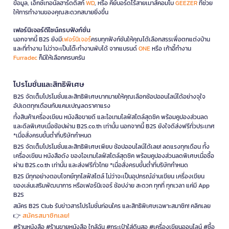
ข้อมูล, เอ็กซ์เทอนัลฮาร์ดดิสก์
WD
, หรือ คีย์บอร์ดไร้สายเมาส์คอมโบ
GEEZER
ที่ช่วย
ให้การทำงานของคุณสะดวกสบายยิ่งขึ้น
เฟอร์นิเจอร์ดีไซน์ครบฟังก์ชั่น
นอกจากนี้ B2S ยังมี
เฟอร์นิเจอร์
ครบทุกฟังก์ชันให้คุณได้เลือกสรรเพื่อตกแต่งบ้าน
และที่ทำงาน ไม่ว่าจะเป็นโต๊ะทำงานพับได้ จากแบรนด์
ONE
หรือ เก้าอี้ทำงาน
Furradec
ก็มีให้เลือกครบครัน
โปรโมชั่นและสิทธิพิเศษ
B2S จัดเต็มโปรโมชั่นและสิทธิพิเศษมากมายให้คุณเลือกช้อปออนไลน์ได้อย่างจุใจ
อัปเดตทุกเดือนกับแคมเปญลดราคาแรง
ทั้งสินค้าเครื่องเขียน หนังสือขายดี และไอเทมไลฟ์สไตล์สุดชิค พร้อมคูปองส่วนลด
และดีลพิเศษเมื่อช้อปผ่าน B2S.co.th เท่านั้น นอกจากนี้ B2S ยังใจดีส่งฟรีทั่วประเทศ
*เมื่อสั่งครบขั้นต่ำที่บริษัทกำหนด
B2S จัดเต็มโปรโมชั่นและสิทธิพิเศษเพียบ ช้อปออนไลน์ได้เลย! ลดแรงทุกเดือน ทั้ง
เครื่องเขียน หนังสือดัง ของไอเทมไลฟ์สไตล์สุดชิค พร้อมคูปองส่วนลดพิเศษเมื่อซื้อ
ผ่าน B2S.co.th เท่านั้น และส่งฟรีทั่วไทย *เมื่อสั่งครบขั้นต่ำที่บริษัทกำหนด
B2S มีทุกอย่างตอบโจทย์ทุกไลฟ์สไตล์ ไม่ว่าจะเป็นอุปกรณ์อ่านเขียน เครื่องเขียน
ของเล่นเสริมพัฒนาการ หรือเฟอร์นิเจอร์ ช้อปง่าย สะดวก ทุกที่ ทุกเวลา แค่มี App
B2S
สมัคร B2S Club รับข่าวสารโปรโมชั่นก่อนใคร และสิทธิพิเศษเฉพาะสมาชิก! คลิกเลย
สมัครสมาชิกเลย!
👉
#ร้านหนังสือ #ร้านขายหนังสือ ใกล้ฉัน #กระเป๋าใส่ดินสอ #เครื่องเขียนออนไลน์ #ซื้อ