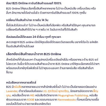
ช้อป B2S Online การันตีสินค้าของแท้ 100%
B2S Online ให้คุณเลือกซื้อสินค้าหลากหลาย ไม่ว่าจะเป็นหนังสือ เครื่องเขียน หรือ
อื่นๆ อีกมากมายได้อย่างมั่นใจ ด้วยการการันตีสินค้าของแท้ 100% ทุกชิ้น
เปลี่ยน/คืนสินค้าง่าย ภายใน 14 วัน
ซื้อไปแล้วไม่ตรงใจ? ไม่ว่าจะเป็นหนังสือที่เลือกผิด หรือสินค้ามีปัญหา คุณสามารถ
เปลี่ยนหรือคืนสินค้าได้ง่าย ๆ ภายใน 14 วันนับจากวันที่ได้รับสินค้า
ช้อปออนไลน์ได้ตลอด 24 ชั่วโมง ทุกที่ ทุกเวลา
สะดวกสุดๆ! B2S online เปิดให้คุณช้อปได้ตลอดวันตลอดคืน อยากได้อะไร แค่คลิก
ก็รอรับสินค้าที่บ้านได้เลย!
เลือกช้อปสินค้าแนะนำจาก B2S Online
สำหรับใครที่กำลังมองหา ร้านอุปกรณ์เครื่องเขียนใกล้ฉัน หรืออยากแวะร้าน B2S แต่
ไม่สะดวก วันนี้เราได้รวบรวมสินค้าแนะนำจาก B2S Online มาให้คุณเลือกสรรได้ง่ายๆ
พร้อมตอบโจทย์ทุกไลฟ์สไตล์ ไม่ว่าคุณจะมองหา ร้านขายหนังสือ หรือสินค้าอื่นๆ
ก็ตาม
หนังสือหลากหลายสไตล์
B2S มี
หนังสือ
หลากหลายแนวจากสำนักพิมพ์ชั้นนำ ไม่ว่าจะเป็นนิยายยอดนิยมอย่าง
Lavender
, ตำราเรียนเข้มข้นของ
ดร. ศุภวัฒน์ พุกเจริญ
, นิตยสารอัปเดตจาก
เพ็ญ
บุญ
, หนังสือเด็กจาก
MIS
หนังสือจิตวิทยาจาก
Mugunghwa Publishing
, หนังสือ
พัฒนาตนเองจาก
KOOB
และวรรณกรรมจาก
Nanmeebooks
ทั้งหมดนี้สามารถซื้อ
ออนไลน์ได้อย่างง่ายดายเพียงคลิกเดียว