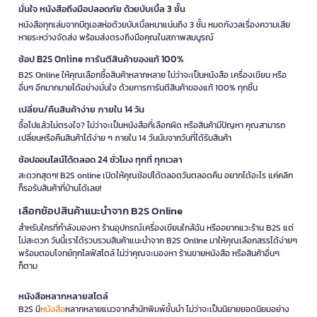
มั่นใจ หนังสือถึงมือปลอดภัย ด้วยบับเบิ้ล 3 ชั้น
หนังสือทุกเล่มจากบีทูเอสห่อด้วยบับเบิ้ลหนาแน่นถึง 3 ชั้น หมดกังวลเรื่องความเสีย
หายระหว่างจัดส่ง พร้อมส่งตรงถึงมือคุณในสภาพสมบูรณ์
ช้อป B2S Online การันตีสินค้าของแท้ 100%
B2S Online ให้คุณเลือกซื้อสินค้าหลากหลาย ไม่ว่าจะเป็นหนังสือ เครื่องเขียน หรือ
อื่นๆ อีกมากมายได้อย่างมั่นใจ ด้วยการการันตีสินค้าของแท้ 100% ทุกชิ้น
เปลี่ยน/คืนสินค้าง่าย ภายใน 14 วัน
ซื้อไปแล้วไม่ตรงใจ? ไม่ว่าจะเป็นหนังสือที่เลือกผิด หรือสินค้ามีปัญหา คุณสามารถ
เปลี่ยนหรือคืนสินค้าได้ง่าย ๆ ภายใน 14 วันนับจากวันที่ได้รับสินค้า
ช้อปออนไลน์ได้ตลอด 24 ชั่วโมง ทุกที่ ทุกเวลา
สะดวกสุดๆ! B2S online เปิดให้คุณช้อปได้ตลอดวันตลอดคืน อยากได้อะไร แค่คลิก
ก็รอรับสินค้าที่บ้านได้เลย!
เลือกช้อปสินค้าแนะนำจาก B2S Online
สำหรับใครที่กำลังมองหา ร้านอุปกรณ์เครื่องเขียนใกล้ฉัน หรืออยากแวะร้าน B2S แต่
ไม่สะดวก วันนี้เราได้รวบรวมสินค้าแนะนำจาก B2S Online มาให้คุณเลือกสรรได้ง่ายๆ
พร้อมตอบโจทย์ทุกไลฟ์สไตล์ ไม่ว่าคุณจะมองหา ร้านขายหนังสือ หรือสินค้าอื่นๆ
ก็ตาม
หนังสือหลากหลายสไตล์
B2S มี
หนังสือ
หลากหลายแนวจากสำนักพิมพ์ชั้นนำ ไม่ว่าจะเป็นนิยายยอดนิยมอย่าง