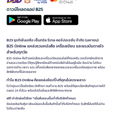
ดาวน์โหลดแอป B2S
B2S ธุรกิจในเครือ เซ็นทรัล รีเทล คอร์ปอเรชั่น จำกัด (มหาชน)
B2S Online แหล่งรวมหนังสือ เครื่องเขียน และแรงบันดาลใจ
สำหรับทุกวัย
B2S Online คือร้านหนังสือและเครื่องเขียนออนไลน์ที่ครบครัน ตอบโจทย์คนรักการ
อ่านและงานเขียน ให้คุณรู้สึกเหมือนมีร้านหนังสือใกล้ฉันอยู่ในมือ ช้อปง่าย ไม่ต้อง
ออกจากบ้าน เพราะ b2s มีทั้งหนังสือหลากหลายแนวและเครื่องเขียนคุณภาพ พร้อม
สิทธิพิเศษที่ไม่ควรพลาด!
ทำไม B2S Online คือแหล่งช้อปปิ้งที่คุณไม่ควรพลาด
ไม่ว่าคุณจะเป็นนักเรียน นักศึกษา คนทำงาน B2S พร้อมให้คุณเลือกสินค้าคุณภาพได้
ตลอด 24 ชั่วโมง พร้อมโปรโมชั่นและสิทธิพิเศษมากมาย
ฟรี! ค่าจัดส่งทั่วไทย *เมื่อสั่งครบขั้นต่ำที่บริษัทกำหนด
ช้อปเพลินเกินคุ้ม! เพียงมียอดสั่งซื้อสินค้าขั้นต่ำที่บริษัทกำหนด รับสิทธิ์ส่งฟรีถึงบ้าน
ไม่ต้องจ่ายเพิ่ม