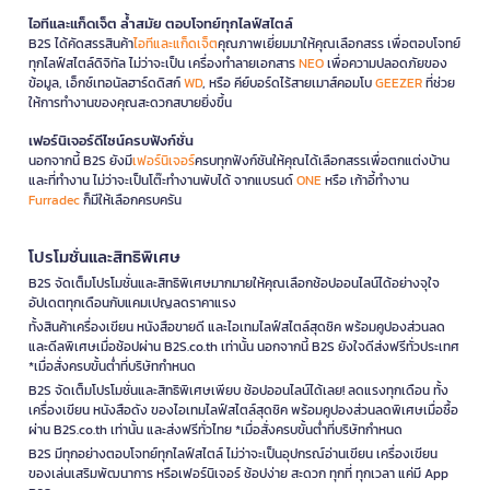
ไอทีและแก็ดเจ็ต ล้ำสมัย ตอบโจทย์ทุกไลฟ์สไตล์
B2S ได้คัดสรรสินค้า
ไอทีและแก็ดเจ็ต
คุณภาพเยี่ยมมาให้คุณเลือกสรร เพื่อตอบโจทย์
ทุกไลฟ์สไตล์ดิจิทัล ไม่ว่าจะเป็น เครื่องทำลายเอกสาร
NEO
เพื่อความปลอดภัยของ
ข้อมูล, เอ็กซ์เทอนัลฮาร์ดดิสก์
WD
, หรือ คีย์บอร์ดไร้สายเมาส์คอมโบ
GEEZER
ที่ช่วย
ให้การทำงานของคุณสะดวกสบายยิ่งขึ้น
เฟอร์นิเจอร์ดีไซน์ครบฟังก์ชั่น
นอกจากนี้ B2S ยังมี
เฟอร์นิเจอร์
ครบทุกฟังก์ชันให้คุณได้เลือกสรรเพื่อตกแต่งบ้าน
และที่ทำงาน ไม่ว่าจะเป็นโต๊ะทำงานพับได้ จากแบรนด์
ONE
หรือ เก้าอี้ทำงาน
Furradec
ก็มีให้เลือกครบครัน
โปรโมชั่นและสิทธิพิเศษ
B2S จัดเต็มโปรโมชั่นและสิทธิพิเศษมากมายให้คุณเลือกช้อปออนไลน์ได้อย่างจุใจ
อัปเดตทุกเดือนกับแคมเปญลดราคาแรง
ทั้งสินค้าเครื่องเขียน หนังสือขายดี และไอเทมไลฟ์สไตล์สุดชิค พร้อมคูปองส่วนลด
และดีลพิเศษเมื่อช้อปผ่าน B2S.co.th เท่านั้น นอกจากนี้ B2S ยังใจดีส่งฟรีทั่วประเทศ
*เมื่อสั่งครบขั้นต่ำที่บริษัทกำหนด
B2S จัดเต็มโปรโมชั่นและสิทธิพิเศษเพียบ ช้อปออนไลน์ได้เลย! ลดแรงทุกเดือน ทั้ง
เครื่องเขียน หนังสือดัง ของไอเทมไลฟ์สไตล์สุดชิค พร้อมคูปองส่วนลดพิเศษเมื่อซื้อ
ผ่าน B2S.co.th เท่านั้น และส่งฟรีทั่วไทย *เมื่อสั่งครบขั้นต่ำที่บริษัทกำหนด
B2S มีทุกอย่างตอบโจทย์ทุกไลฟ์สไตล์ ไม่ว่าจะเป็นอุปกรณ์อ่านเขียน เครื่องเขียน
ของเล่นเสริมพัฒนาการ หรือเฟอร์นิเจอร์ ช้อปง่าย สะดวก ทุกที่ ทุกเวลา แค่มี App