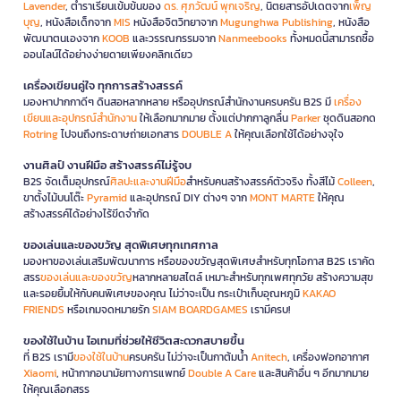
Lavender
, ตำราเรียนเข้มข้นของ
ดร. ศุภวัฒน์ พุกเจริญ
, นิตยสารอัปเดตจาก
เพ็ญ
บุญ
, หนังสือเด็กจาก
MIS
หนังสือจิตวิทยาจาก
Mugunghwa Publishing
, หนังสือ
พัฒนาตนเองจาก
KOOB
และวรรณกรรมจาก
Nanmeebooks
ทั้งหมดนี้สามารถซื้อ
ออนไลน์ได้อย่างง่ายดายเพียงคลิกเดียว
เครื่องเขียนคู่ใจ ทุกการสร้างสรรค์
มองหาปากกาดีๆ ดินสอหลากหลาย หรืออุปกรณ์สำนักงานครบครัน B2S มี
เครื่อง
เขียนและอุปกรณ์สำนักงาน
ให้เลือกมากมาย ตั้งแต่ปากกาลูกลื่น
Parker
ชุดดินสอกด
Rotring
ไปจนถึงกระดาษถ่ายเอกสาร
DOUBLE A
ให้คุณเลือกใช้ได้อย่างจุใจ
งานศิลป์ งานฝีมือ สร้างสรรค์ไม่รู้จบ
B2S จัดเต็มอุปกรณ์
ศิลปะและงานฝีมือ
สำหรับคนสร้างสรรค์ตัวจริง ทั้งสีไม้
Colleen
,
ขาตั้งไม้บนโต๊ะ
Pyramid
และอุปกรณ์ DIY ต่างๆ จาก
MONT MARTE
ให้คุณ
สร้างสรรค์ได้อย่างไร้ขีดจำกัด
ของเล่นและของขวัญ สุดพิเศษทุกเทศกาล
มองหาของเล่นเสริมพัฒนาการ หรือของขวัญสุดพิเศษสำหรับทุกโอกาส B2S เราคัด
สรร
ของเล่นและของขวัญ
หลากหลายสไตล์ เหมาะสำหรับทุกเพศทุกวัย สร้างความสุข
และรอยยิ้มให้กับคนพิเศษของคุณ ไม่ว่าจะเป็น กระเป๋าเก็บอุณหภูมิ
KAKAO
FRIENDS
หรือเกมจดหมายรัก
SIAM BOARDGAMES
เรามีครบ!
ของใช้ในบ้าน ไอเทมที่ช่วยให้ชีวิตสะดวกสบายขึ้น
ที่ B2S เรามี
ของใช้ในบ้าน
ครบครัน ไม่ว่าจะเป็นกาต้มน้ำ
Anitech
, เครื่องฟอกอากาศ
Xiaomi
, หน้ากากอนามัยทางการแพทย์
Double A Care
และสินค้าอื่น ๆ อีกมากมาย
ให้คุณเลือกสรร