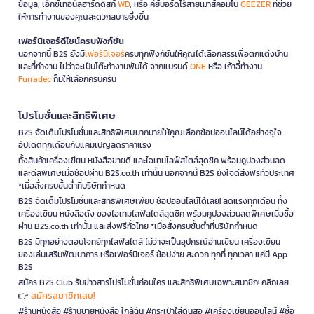
ข้อมูล, เอ็กซ์เทอนัลฮาร์ดดิสก์
WD
, หรือ คีย์บอร์ดไร้สายเมาส์คอมโบ
GEEZER
ที่ช่วย
ให้การทำงานของคุณสะดวกสบายยิ่งขึ้น
เฟอร์นิเจอร์ดีไซน์ครบฟังก์ชั่น
นอกจากนี้ B2S ยังมี
เฟอร์นิเจอร์
ครบทุกฟังก์ชันให้คุณได้เลือกสรรเพื่อตกแต่งบ้าน
และที่ทำงาน ไม่ว่าจะเป็นโต๊ะทำงานพับได้ จากแบรนด์
ONE
หรือ เก้าอี้ทำงาน
Furradec
ก็มีให้เลือกครบครัน
โปรโมชั่นและสิทธิพิเศษ
B2S จัดเต็มโปรโมชั่นและสิทธิพิเศษมากมายให้คุณเลือกช้อปออนไลน์ได้อย่างจุใจ
อัปเดตทุกเดือนกับแคมเปญลดราคาแรง
ทั้งสินค้าเครื่องเขียน หนังสือขายดี และไอเทมไลฟ์สไตล์สุดชิค พร้อมคูปองส่วนลด
และดีลพิเศษเมื่อช้อปผ่าน B2S.co.th เท่านั้น นอกจากนี้ B2S ยังใจดีส่งฟรีทั่วประเทศ
*เมื่อสั่งครบขั้นต่ำที่บริษัทกำหนด
B2S จัดเต็มโปรโมชั่นและสิทธิพิเศษเพียบ ช้อปออนไลน์ได้เลย! ลดแรงทุกเดือน ทั้ง
เครื่องเขียน หนังสือดัง ของไอเทมไลฟ์สไตล์สุดชิค พร้อมคูปองส่วนลดพิเศษเมื่อซื้อ
ผ่าน B2S.co.th เท่านั้น และส่งฟรีทั่วไทย *เมื่อสั่งครบขั้นต่ำที่บริษัทกำหนด
B2S มีทุกอย่างตอบโจทย์ทุกไลฟ์สไตล์ ไม่ว่าจะเป็นอุปกรณ์อ่านเขียน เครื่องเขียน
ของเล่นเสริมพัฒนาการ หรือเฟอร์นิเจอร์ ช้อปง่าย สะดวก ทุกที่ ทุกเวลา แค่มี App
B2S
สมัคร B2S Club รับข่าวสารโปรโมชั่นก่อนใคร และสิทธิพิเศษเฉพาะสมาชิก! คลิกเลย
สมัครสมาชิกเลย!
👉
#ร้านหนังสือ #ร้านขายหนังสือ ใกล้ฉัน #กระเป๋าใส่ดินสอ #เครื่องเขียนออนไลน์ #ซื้อ