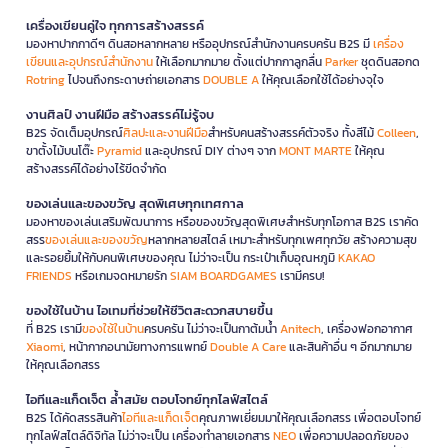
เครื่องเขียนคู่ใจ ทุกการสร้างสรรค์
มองหาปากกาดีๆ ดินสอหลากหลาย หรืออุปกรณ์สำนักงานครบครัน B2S มี
เครื่อง
เขียนและอุปกรณ์สำนักงาน
ให้เลือกมากมาย ตั้งแต่ปากกาลูกลื่น
Parker
ชุดดินสอกด
Rotring
ไปจนถึงกระดาษถ่ายเอกสาร
DOUBLE A
ให้คุณเลือกใช้ได้อย่างจุใจ
งานศิลป์ งานฝีมือ สร้างสรรค์ไม่รู้จบ
B2S จัดเต็มอุปกรณ์
ศิลปะและงานฝีมือ
สำหรับคนสร้างสรรค์ตัวจริง ทั้งสีไม้
Colleen
,
ขาตั้งไม้บนโต๊ะ
Pyramid
และอุปกรณ์ DIY ต่างๆ จาก
MONT MARTE
ให้คุณ
สร้างสรรค์ได้อย่างไร้ขีดจำกัด
ของเล่นและของขวัญ สุดพิเศษทุกเทศกาล
มองหาของเล่นเสริมพัฒนาการ หรือของขวัญสุดพิเศษสำหรับทุกโอกาส B2S เราคัด
สรร
ของเล่นและของขวัญ
หลากหลายสไตล์ เหมาะสำหรับทุกเพศทุกวัย สร้างความสุข
และรอยยิ้มให้กับคนพิเศษของคุณ ไม่ว่าจะเป็น กระเป๋าเก็บอุณหภูมิ
KAKAO
FRIENDS
หรือเกมจดหมายรัก
SIAM BOARDGAMES
เรามีครบ!
ของใช้ในบ้าน ไอเทมที่ช่วยให้ชีวิตสะดวกสบายขึ้น
ที่ B2S เรามี
ของใช้ในบ้าน
ครบครัน ไม่ว่าจะเป็นกาต้มน้ำ
Anitech
, เครื่องฟอกอากาศ
Xiaomi
, หน้ากากอนามัยทางการแพทย์
Double A Care
และสินค้าอื่น ๆ อีกมากมาย
ให้คุณเลือกสรร
ไอทีและแก็ดเจ็ต ล้ำสมัย ตอบโจทย์ทุกไลฟ์สไตล์
B2S ได้คัดสรรสินค้า
ไอทีและแก็ดเจ็ต
คุณภาพเยี่ยมมาให้คุณเลือกสรร เพื่อตอบโจทย์
ทุกไลฟ์สไตล์ดิจิทัล ไม่ว่าจะเป็น เครื่องทำลายเอกสาร
NEO
เพื่อความปลอดภัยของ