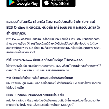
B2S ธุรกิจในเครือ เซ็นทรัล รีเทล คอร์ปอเรชั่น จำกัด (มหาชน)
B2S Online แหล่งรวมหนังสือ เครื่องเขียน และแรงบันดาลใจ
สำหรับทุกวัย
B2S Online คือร้านหนังสือและเครื่องเขียนออนไลน์ที่ครบครัน ตอบโจทย์คนรักการ
อ่านและงานเขียน ให้คุณรู้สึกเหมือนมีร้านหนังสือใกล้ฉันอยู่ในมือ ช้อปง่าย ไม่ต้อง
ออกจากบ้าน เพราะ b2s มีทั้งหนังสือหลากหลายแนวและเครื่องเขียนคุณภาพ พร้อม
สิทธิพิเศษที่ไม่ควรพลาด!
ทำไม B2S Online คือแหล่งช้อปปิ้งที่คุณไม่ควรพลาด
ไม่ว่าคุณจะเป็นนักเรียน นักศึกษา คนทำงาน B2S พร้อมให้คุณเลือกสินค้าคุณภาพได้
ตลอด 24 ชั่วโมง พร้อมโปรโมชั่นและสิทธิพิเศษมากมาย
ฟรี! ค่าจัดส่งทั่วไทย *เมื่อสั่งครบขั้นต่ำที่บริษัทกำหนด
ช้อปเพลินเกินคุ้ม! เพียงมียอดสั่งซื้อสินค้าขั้นต่ำที่บริษัทกำหนด รับสิทธิ์ส่งฟรีถึงบ้าน
ไม่ต้องจ่ายเพิ่ม
มั่นใจ หนังสือถึงมือปลอดภัย ด้วยบับเบิ้ล 3 ชั้น
หนังสือทุกเล่มจากบีทูเอสห่อด้วยบับเบิ้ลหนาแน่นถึง 3 ชั้น หมดกังวลเรื่องความเสีย
หายระหว่างจัดส่ง พร้อมส่งตรงถึงมือคุณในสภาพสมบูรณ์