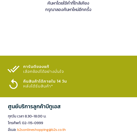
ค้นหาโดยใช้คำที่ใกล้เคียง
กรุณาลองค้นหาใหม่อีกครั้ง
การันตีของแท้
เลือกช้อปได้อย่างมั่นใจ​
คืนสินค้าได้ภายใน 14 วัน
หลังได้รับสินค้า*
ศูนย์บริการลูกค้าบีทูเอส
ทุกวัน เวลา 8.30-18.00 น.
โทรศัพท์: 02-115-0999
อีเมล:
b2sonlineshopping@b2s.co.th