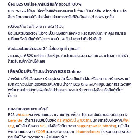
ช้อป B2S Online การันตีสินค้าของแท้ 100%
B2S Online ให้คุณเลือกซื้อสินค้าหลากหลาย ไม่ว่าจะเป็นหนังสือ เครื่องเขียน หรือ
อื่นๆ อีกมากมายได้อย่างมั่นใจ ด้วยการการันตีสินค้าของแท้ 100% ทุกชิ้น
เปลี่ยน/คืนสินค้าง่าย ภายใน 14 วัน
ซื้อไปแล้วไม่ตรงใจ? ไม่ว่าจะเป็นหนังสือที่เลือกผิด หรือสินค้ามีปัญหา คุณสามารถ
เปลี่ยนหรือคืนสินค้าได้ง่าย ๆ ภายใน 14 วันนับจากวันที่ได้รับสินค้า
ช้อปออนไลน์ได้ตลอด 24 ชั่วโมง ทุกที่ ทุกเวลา
สะดวกสุดๆ! B2S online เปิดให้คุณช้อปได้ตลอดวันตลอดคืน อยากได้อะไร แค่คลิก
ก็รอรับสินค้าที่บ้านได้เลย!
เลือกช้อปสินค้าแนะนำจาก B2S Online
สำหรับใครที่กำลังมองหา ร้านอุปกรณ์เครื่องเขียนใกล้ฉัน หรืออยากแวะร้าน B2S แต่
ไม่สะดวก วันนี้เราได้รวบรวมสินค้าแนะนำจาก B2S Online มาให้คุณเลือกสรรได้ง่ายๆ
พร้อมตอบโจทย์ทุกไลฟ์สไตล์ ไม่ว่าคุณจะมองหา ร้านขายหนังสือ หรือสินค้าอื่นๆ
ก็ตาม
หนังสือหลากหลายสไตล์
B2S มี
หนังสือ
หลากหลายแนวจากสำนักพิมพ์ชั้นนำ ไม่ว่าจะเป็นนิยายยอดนิยมอย่าง
Lavender
, ตำราเรียนเข้มข้นของ
ดร. ศุภวัฒน์ พุกเจริญ
, นิตยสารอัปเดตจาก
เพ็ญ
บุญ
, หนังสือเด็กจาก
MIS
หนังสือจิตวิทยาจาก
Mugunghwa Publishing
, หนังสือ
พัฒนาตนเองจาก
KOOB
และวรรณกรรมจาก
Nanmeebooks
ทั้งหมดนี้สามารถซื้อ
ออนไลน์ได้อย่างง่ายดายเพียงคลิกเดียว