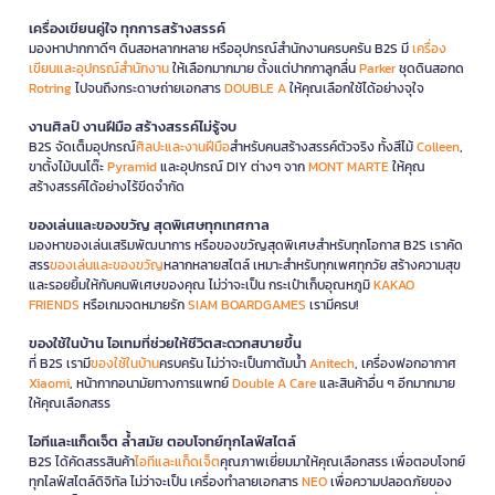
เครื่องเขียนคู่ใจ ทุกการสร้างสรรค์
มองหาปากกาดีๆ ดินสอหลากหลาย หรืออุปกรณ์สำนักงานครบครัน B2S มี
เครื่อง
เขียนและอุปกรณ์สำนักงาน
ให้เลือกมากมาย ตั้งแต่ปากกาลูกลื่น
Parker
ชุดดินสอกด
Rotring
ไปจนถึงกระดาษถ่ายเอกสาร
DOUBLE A
ให้คุณเลือกใช้ได้อย่างจุใจ
งานศิลป์ งานฝีมือ สร้างสรรค์ไม่รู้จบ
B2S จัดเต็มอุปกรณ์
ศิลปะและงานฝีมือ
สำหรับคนสร้างสรรค์ตัวจริง ทั้งสีไม้
Colleen
,
ขาตั้งไม้บนโต๊ะ
Pyramid
และอุปกรณ์ DIY ต่างๆ จาก
MONT MARTE
ให้คุณ
สร้างสรรค์ได้อย่างไร้ขีดจำกัด
ของเล่นและของขวัญ สุดพิเศษทุกเทศกาล
มองหาของเล่นเสริมพัฒนาการ หรือของขวัญสุดพิเศษสำหรับทุกโอกาส B2S เราคัด
สรร
ของเล่นและของขวัญ
หลากหลายสไตล์ เหมาะสำหรับทุกเพศทุกวัย สร้างความสุข
และรอยยิ้มให้กับคนพิเศษของคุณ ไม่ว่าจะเป็น กระเป๋าเก็บอุณหภูมิ
KAKAO
FRIENDS
หรือเกมจดหมายรัก
SIAM BOARDGAMES
เรามีครบ!
ของใช้ในบ้าน ไอเทมที่ช่วยให้ชีวิตสะดวกสบายขึ้น
ที่ B2S เรามี
ของใช้ในบ้าน
ครบครัน ไม่ว่าจะเป็นกาต้มน้ำ
Anitech
, เครื่องฟอกอากาศ
Xiaomi
, หน้ากากอนามัยทางการแพทย์
Double A Care
และสินค้าอื่น ๆ อีกมากมาย
ให้คุณเลือกสรร
ไอทีและแก็ดเจ็ต ล้ำสมัย ตอบโจทย์ทุกไลฟ์สไตล์
B2S ได้คัดสรรสินค้า
ไอทีและแก็ดเจ็ต
คุณภาพเยี่ยมมาให้คุณเลือกสรร เพื่อตอบโจทย์
ทุกไลฟ์สไตล์ดิจิทัล ไม่ว่าจะเป็น เครื่องทำลายเอกสาร
NEO
เพื่อความปลอดภัยของ