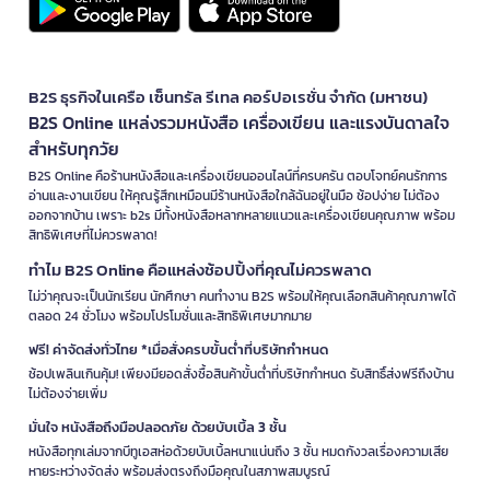
B2S ธุรกิจในเครือ เซ็นทรัล รีเทล คอร์ปอเรชั่น จำกัด (มหาชน)
B2S Online แหล่งรวมหนังสือ เครื่องเขียน และแรงบันดาลใจ
สำหรับทุกวัย
B2S Online คือร้านหนังสือและเครื่องเขียนออนไลน์ที่ครบครัน ตอบโจทย์คนรักการ
อ่านและงานเขียน ให้คุณรู้สึกเหมือนมีร้านหนังสือใกล้ฉันอยู่ในมือ ช้อปง่าย ไม่ต้อง
ออกจากบ้าน เพราะ b2s มีทั้งหนังสือหลากหลายแนวและเครื่องเขียนคุณภาพ พร้อม
สิทธิพิเศษที่ไม่ควรพลาด!
ทำไม B2S Online คือแหล่งช้อปปิ้งที่คุณไม่ควรพลาด
ไม่ว่าคุณจะเป็นนักเรียน นักศึกษา คนทำงาน B2S พร้อมให้คุณเลือกสินค้าคุณภาพได้
ตลอด 24 ชั่วโมง พร้อมโปรโมชั่นและสิทธิพิเศษมากมาย
ฟรี! ค่าจัดส่งทั่วไทย *เมื่อสั่งครบขั้นต่ำที่บริษัทกำหนด
ช้อปเพลินเกินคุ้ม! เพียงมียอดสั่งซื้อสินค้าขั้นต่ำที่บริษัทกำหนด รับสิทธิ์ส่งฟรีถึงบ้าน
ไม่ต้องจ่ายเพิ่ม
มั่นใจ หนังสือถึงมือปลอดภัย ด้วยบับเบิ้ล 3 ชั้น
หนังสือทุกเล่มจากบีทูเอสห่อด้วยบับเบิ้ลหนาแน่นถึง 3 ชั้น หมดกังวลเรื่องความเสีย
หายระหว่างจัดส่ง พร้อมส่งตรงถึงมือคุณในสภาพสมบูรณ์