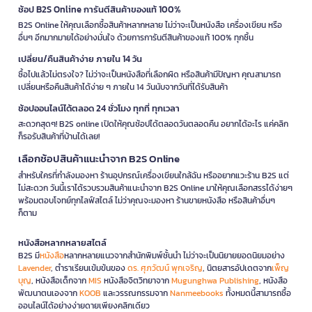
ช้อป B2S Online การันตีสินค้าของแท้ 100%
B2S Online ให้คุณเลือกซื้อสินค้าหลากหลาย ไม่ว่าจะเป็นหนังสือ เครื่องเขียน หรือ
อื่นๆ อีกมากมายได้อย่างมั่นใจ ด้วยการการันตีสินค้าของแท้ 100% ทุกชิ้น
เปลี่ยน/คืนสินค้าง่าย ภายใน 14 วัน
ซื้อไปแล้วไม่ตรงใจ? ไม่ว่าจะเป็นหนังสือที่เลือกผิด หรือสินค้ามีปัญหา คุณสามารถ
เปลี่ยนหรือคืนสินค้าได้ง่าย ๆ ภายใน 14 วันนับจากวันที่ได้รับสินค้า
ช้อปออนไลน์ได้ตลอด 24 ชั่วโมง ทุกที่ ทุกเวลา
สะดวกสุดๆ! B2S online เปิดให้คุณช้อปได้ตลอดวันตลอดคืน อยากได้อะไร แค่คลิก
ก็รอรับสินค้าที่บ้านได้เลย!
เลือกช้อปสินค้าแนะนำจาก B2S Online
สำหรับใครที่กำลังมองหา ร้านอุปกรณ์เครื่องเขียนใกล้ฉัน หรืออยากแวะร้าน B2S แต่
ไม่สะดวก วันนี้เราได้รวบรวมสินค้าแนะนำจาก B2S Online มาให้คุณเลือกสรรได้ง่ายๆ
พร้อมตอบโจทย์ทุกไลฟ์สไตล์ ไม่ว่าคุณจะมองหา ร้านขายหนังสือ หรือสินค้าอื่นๆ
ก็ตาม
หนังสือหลากหลายสไตล์
B2S มี
หนังสือ
หลากหลายแนวจากสำนักพิมพ์ชั้นนำ ไม่ว่าจะเป็นนิยายยอดนิยมอย่าง
Lavender
, ตำราเรียนเข้มข้นของ
ดร. ศุภวัฒน์ พุกเจริญ
, นิตยสารอัปเดตจาก
เพ็ญ
บุญ
, หนังสือเด็กจาก
MIS
หนังสือจิตวิทยาจาก
Mugunghwa Publishing
, หนังสือ
พัฒนาตนเองจาก
KOOB
และวรรณกรรมจาก
Nanmeebooks
ทั้งหมดนี้สามารถซื้อ
ออนไลน์ได้อย่างง่ายดายเพียงคลิกเดียว