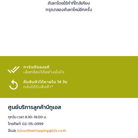
ค้นหาโดยใช้คำที่ใกล้เคียง
กรุณาลองค้นหาใหม่อีกครั้ง
การันตีของแท้
เลือกช้อปได้อย่างมั่นใจ​
คืนสินค้าได้ภายใน 14 วัน
หลังได้รับสินค้า*
ศูนย์บริการลูกค้าบีทูเอส
ทุกวัน เวลา 8.30-18.00 น.
โทรศัพท์: 02-115-0999
อีเมล:
b2sonlineshopping@b2s.co.th