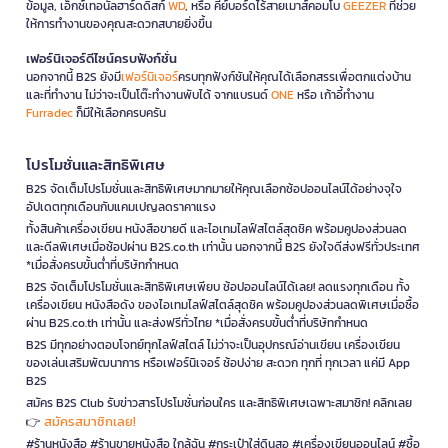
ข้อมูล, เอ็กซ์เทอนัลฮาร์ดดิสก์
WD
, หรือ คีย์บอร์ดไร้สายเมาส์คอมโบ
GEEZER
ที่ช่วย
ให้การทำงานของคุณสะดวกสบายยิ่งขึ้น
เฟอร์นิเจอร์ดีไซน์ครบฟังก์ชั่น
นอกจากนี้ B2S ยังมี
เฟอร์นิเจอร์
ครบทุกฟังก์ชันให้คุณได้เลือกสรรเพื่อตกแต่งบ้าน
และที่ทำงาน ไม่ว่าจะเป็นโต๊ะทำงานพับได้ จากแบรนด์
ONE
หรือ เก้าอี้ทำงาน
Furradec
ก็มีให้เลือกครบครัน
โปรโมชั่นและสิทธิพิเศษ
B2S จัดเต็มโปรโมชั่นและสิทธิพิเศษมากมายให้คุณเลือกช้อปออนไลน์ได้อย่างจุใจ
อัปเดตทุกเดือนกับแคมเปญลดราคาแรง
ทั้งสินค้าเครื่องเขียน หนังสือขายดี และไอเทมไลฟ์สไตล์สุดชิค พร้อมคูปองส่วนลด
และดีลพิเศษเมื่อช้อปผ่าน B2S.co.th เท่านั้น นอกจากนี้ B2S ยังใจดีส่งฟรีทั่วประเทศ
*เมื่อสั่งครบขั้นต่ำที่บริษัทกำหนด
B2S จัดเต็มโปรโมชั่นและสิทธิพิเศษเพียบ ช้อปออนไลน์ได้เลย! ลดแรงทุกเดือน ทั้ง
เครื่องเขียน หนังสือดัง ของไอเทมไลฟ์สไตล์สุดชิค พร้อมคูปองส่วนลดพิเศษเมื่อซื้อ
ผ่าน B2S.co.th เท่านั้น และส่งฟรีทั่วไทย *เมื่อสั่งครบขั้นต่ำที่บริษัทกำหนด
B2S มีทุกอย่างตอบโจทย์ทุกไลฟ์สไตล์ ไม่ว่าจะเป็นอุปกรณ์อ่านเขียน เครื่องเขียน
ของเล่นเสริมพัฒนาการ หรือเฟอร์นิเจอร์ ช้อปง่าย สะดวก ทุกที่ ทุกเวลา แค่มี App
B2S
สมัคร B2S Club รับข่าวสารโปรโมชั่นก่อนใคร และสิทธิพิเศษเฉพาะสมาชิก! คลิกเลย
สมัครสมาชิกเลย!
👉
#ร้านหนังสือ #ร้านขายหนังสือ ใกล้ฉัน #กระเป๋าใส่ดินสอ #เครื่องเขียนออนไลน์ #ซื้อ