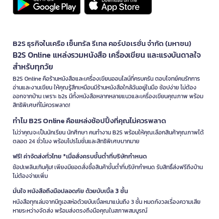
B2S ธุรกิจในเครือ เซ็นทรัล รีเทล คอร์ปอเรชั่น จำกัด (มหาชน)
B2S Online แหล่งรวมหนังสือ เครื่องเขียน และแรงบันดาลใจ
สำหรับทุกวัย
B2S Online คือร้านหนังสือและเครื่องเขียนออนไลน์ที่ครบครัน ตอบโจทย์คนรักการ
อ่านและงานเขียน ให้คุณรู้สึกเหมือนมีร้านหนังสือใกล้ฉันอยู่ในมือ ช้อปง่าย ไม่ต้อง
ออกจากบ้าน เพราะ b2s มีทั้งหนังสือหลากหลายแนวและเครื่องเขียนคุณภาพ พร้อม
สิทธิพิเศษที่ไม่ควรพลาด!
ทำไม B2S Online คือแหล่งช้อปปิ้งที่คุณไม่ควรพลาด
ไม่ว่าคุณจะเป็นนักเรียน นักศึกษา คนทำงาน B2S พร้อมให้คุณเลือกสินค้าคุณภาพได้
ตลอด 24 ชั่วโมง พร้อมโปรโมชั่นและสิทธิพิเศษมากมาย
ฟรี! ค่าจัดส่งทั่วไทย *เมื่อสั่งครบขั้นต่ำที่บริษัทกำหนด
ช้อปเพลินเกินคุ้ม! เพียงมียอดสั่งซื้อสินค้าขั้นต่ำที่บริษัทกำหนด รับสิทธิ์ส่งฟรีถึงบ้าน
ไม่ต้องจ่ายเพิ่ม
มั่นใจ หนังสือถึงมือปลอดภัย ด้วยบับเบิ้ล 3 ชั้น
หนังสือทุกเล่มจากบีทูเอสห่อด้วยบับเบิ้ลหนาแน่นถึง 3 ชั้น หมดกังวลเรื่องความเสีย
หายระหว่างจัดส่ง พร้อมส่งตรงถึงมือคุณในสภาพสมบูรณ์