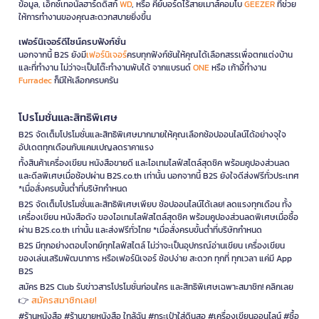
ข้อมูล, เอ็กซ์เทอนัลฮาร์ดดิสก์
WD
, หรือ คีย์บอร์ดไร้สายเมาส์คอมโบ
GEEZER
ที่ช่วย
ให้การทำงานของคุณสะดวกสบายยิ่งขึ้น
เฟอร์นิเจอร์ดีไซน์ครบฟังก์ชั่น
นอกจากนี้ B2S ยังมี
เฟอร์นิเจอร์
ครบทุกฟังก์ชันให้คุณได้เลือกสรรเพื่อตกแต่งบ้าน
และที่ทำงาน ไม่ว่าจะเป็นโต๊ะทำงานพับได้ จากแบรนด์
ONE
หรือ เก้าอี้ทำงาน
Furradec
ก็มีให้เลือกครบครัน
โปรโมชั่นและสิทธิพิเศษ
B2S จัดเต็มโปรโมชั่นและสิทธิพิเศษมากมายให้คุณเลือกช้อปออนไลน์ได้อย่างจุใจ
อัปเดตทุกเดือนกับแคมเปญลดราคาแรง
ทั้งสินค้าเครื่องเขียน หนังสือขายดี และไอเทมไลฟ์สไตล์สุดชิค พร้อมคูปองส่วนลด
และดีลพิเศษเมื่อช้อปผ่าน B2S.co.th เท่านั้น นอกจากนี้ B2S ยังใจดีส่งฟรีทั่วประเทศ
*เมื่อสั่งครบขั้นต่ำที่บริษัทกำหนด
B2S จัดเต็มโปรโมชั่นและสิทธิพิเศษเพียบ ช้อปออนไลน์ได้เลย! ลดแรงทุกเดือน ทั้ง
เครื่องเขียน หนังสือดัง ของไอเทมไลฟ์สไตล์สุดชิค พร้อมคูปองส่วนลดพิเศษเมื่อซื้อ
ผ่าน B2S.co.th เท่านั้น และส่งฟรีทั่วไทย *เมื่อสั่งครบขั้นต่ำที่บริษัทกำหนด
B2S มีทุกอย่างตอบโจทย์ทุกไลฟ์สไตล์ ไม่ว่าจะเป็นอุปกรณ์อ่านเขียน เครื่องเขียน
ของเล่นเสริมพัฒนาการ หรือเฟอร์นิเจอร์ ช้อปง่าย สะดวก ทุกที่ ทุกเวลา แค่มี App
B2S
สมัคร B2S Club รับข่าวสารโปรโมชั่นก่อนใคร และสิทธิพิเศษเฉพาะสมาชิก! คลิกเลย
สมัครสมาชิกเลย!
👉
#ร้านหนังสือ #ร้านขายหนังสือ ใกล้ฉัน #กระเป๋าใส่ดินสอ #เครื่องเขียนออนไลน์ #ซื้อ