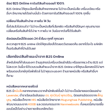
ช้อป B2S Online การันตีสินค้าของแท้ 100%
B2S Online ให้คุณเลือกซื้อสินค้าหลากหลาย ไม่ว่าจะเป็นหนังสือ เครื่องเขียน หรือ
อื่นๆ อีกมากมายได้อย่างมั่นใจ ด้วยการการันตีสินค้าของแท้ 100% ทุกชิ้น
เปลี่ยน/คืนสินค้าง่าย ภายใน 14 วัน
ซื้อไปแล้วไม่ตรงใจ? ไม่ว่าจะเป็นหนังสือที่เลือกผิด หรือสินค้ามีปัญหา คุณสามารถ
เปลี่ยนหรือคืนสินค้าได้ง่าย ๆ ภายใน 14 วันนับจากวันที่ได้รับสินค้า
ช้อปออนไลน์ได้ตลอด 24 ชั่วโมง ทุกที่ ทุกเวลา
สะดวกสุดๆ! B2S online เปิดให้คุณช้อปได้ตลอดวันตลอดคืน อยากได้อะไร แค่คลิก
ก็รอรับสินค้าที่บ้านได้เลย!
เลือกช้อปสินค้าแนะนำจาก B2S Online
สำหรับใครที่กำลังมองหา ร้านอุปกรณ์เครื่องเขียนใกล้ฉัน หรืออยากแวะร้าน B2S แต่
ไม่สะดวก วันนี้เราได้รวบรวมสินค้าแนะนำจาก B2S Online มาให้คุณเลือกสรรได้ง่ายๆ
พร้อมตอบโจทย์ทุกไลฟ์สไตล์ ไม่ว่าคุณจะมองหา ร้านขายหนังสือ หรือสินค้าอื่นๆ
ก็ตาม
หนังสือหลากหลายสไตล์
B2S มี
หนังสือ
หลากหลายแนวจากสำนักพิมพ์ชั้นนำ ไม่ว่าจะเป็นนิยายยอดนิยมอย่าง
Lavender
, ตำราเรียนเข้มข้นของ
ดร. ศุภวัฒน์ พุกเจริญ
, นิตยสารอัปเดตจาก
เพ็ญ
บุญ
, หนังสือเด็กจาก
MIS
หนังสือจิตวิทยาจาก
Mugunghwa Publishing
, หนังสือ
พัฒนาตนเองจาก
KOOB
และวรรณกรรมจาก
Nanmeebooks
ทั้งหมดนี้สามารถซื้อ
ออนไลน์ได้อย่างง่ายดายเพียงคลิกเดียว