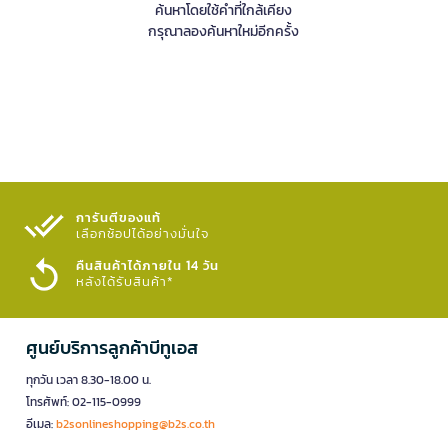
ค้นหาโดยใช้คำที่ใกล้เคียง
กรุณาลองค้นหาใหม่อีกครั้ง
การันตีของแท้
เลือกช้อปได้อย่างมั่นใจ​
คืนสินค้าได้ภายใน 14 วัน
หลังได้รับสินค้า*
ศูนย์บริการลูกค้าบีทูเอส
ทุกวัน เวลา 8.30-18.00 น.
โทรศัพท์: 02-115-0999
อีเมล:
b2sonlineshopping@b2s.co.th