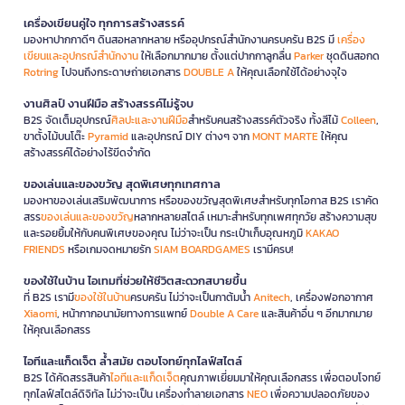
เครื่องเขียนคู่ใจ ทุกการสร้างสรรค์
มองหาปากกาดีๆ ดินสอหลากหลาย หรืออุปกรณ์สำนักงานครบครัน B2S มี
เครื่อง
เขียนและอุปกรณ์สำนักงาน
ให้เลือกมากมาย ตั้งแต่ปากกาลูกลื่น
Parker
ชุดดินสอกด
Rotring
ไปจนถึงกระดาษถ่ายเอกสาร
DOUBLE A
ให้คุณเลือกใช้ได้อย่างจุใจ
งานศิลป์ งานฝีมือ สร้างสรรค์ไม่รู้จบ
B2S จัดเต็มอุปกรณ์
ศิลปะและงานฝีมือ
สำหรับคนสร้างสรรค์ตัวจริง ทั้งสีไม้
Colleen
,
ขาตั้งไม้บนโต๊ะ
Pyramid
และอุปกรณ์ DIY ต่างๆ จาก
MONT MARTE
ให้คุณ
สร้างสรรค์ได้อย่างไร้ขีดจำกัด
ของเล่นและของขวัญ สุดพิเศษทุกเทศกาล
มองหาของเล่นเสริมพัฒนาการ หรือของขวัญสุดพิเศษสำหรับทุกโอกาส B2S เราคัด
สรร
ของเล่นและของขวัญ
หลากหลายสไตล์ เหมาะสำหรับทุกเพศทุกวัย สร้างความสุข
และรอยยิ้มให้กับคนพิเศษของคุณ ไม่ว่าจะเป็น กระเป๋าเก็บอุณหภูมิ
KAKAO
FRIENDS
หรือเกมจดหมายรัก
SIAM BOARDGAMES
เรามีครบ!
ของใช้ในบ้าน ไอเทมที่ช่วยให้ชีวิตสะดวกสบายขึ้น
ที่ B2S เรามี
ของใช้ในบ้าน
ครบครัน ไม่ว่าจะเป็นกาต้มน้ำ
Anitech
, เครื่องฟอกอากาศ
Xiaomi
, หน้ากากอนามัยทางการแพทย์
Double A Care
และสินค้าอื่น ๆ อีกมากมาย
ให้คุณเลือกสรร
ไอทีและแก็ดเจ็ต ล้ำสมัย ตอบโจทย์ทุกไลฟ์สไตล์
B2S ได้คัดสรรสินค้า
ไอทีและแก็ดเจ็ต
คุณภาพเยี่ยมมาให้คุณเลือกสรร เพื่อตอบโจทย์
ทุกไลฟ์สไตล์ดิจิทัล ไม่ว่าจะเป็น เครื่องทำลายเอกสาร
NEO
เพื่อความปลอดภัยของ