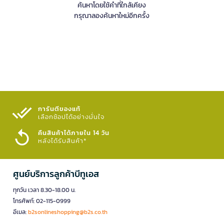
ค้นหาโดยใช้คำที่ใกล้เคียง
กรุณาลองค้นหาใหม่อีกครั้ง
การันตีของแท้
เลือกช้อปได้อย่างมั่นใจ​
คืนสินค้าได้ภายใน 14 วัน
หลังได้รับสินค้า*
ศูนย์บริการลูกค้าบีทูเอส
ทุกวัน เวลา 8.30-18.00 น.
โทรศัพท์: 02-115-0999
อีเมล:
b2sonlineshopping@b2s.co.th