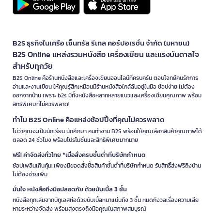
B2S ธุรกิจในเครือ เซ็นทรัล รีเทล คอร์ปอเรชั่น จำกัด (มหาชน)
B2S Online แหล่งรวมหนังสือ เครื่องเขียน และแรงบันดาลใจ
สำหรับทุกวัย
B2S Online คือร้านหนังสือและเครื่องเขียนออนไลน์ที่ครบครัน ตอบโจทย์คนรักการ
อ่านและงานเขียน ให้คุณรู้สึกเหมือนมีร้านหนังสือใกล้ฉันอยู่ในมือ ช้อปง่าย ไม่ต้อง
ออกจากบ้าน เพราะ b2s มีทั้งหนังสือหลากหลายแนวและเครื่องเขียนคุณภาพ พร้อม
สิทธิพิเศษที่ไม่ควรพลาด!
ทำไม B2S Online คือแหล่งช้อปปิ้งที่คุณไม่ควรพลาด
ไม่ว่าคุณจะเป็นนักเรียน นักศึกษา คนทำงาน B2S พร้อมให้คุณเลือกสินค้าคุณภาพได้
ตลอด 24 ชั่วโมง พร้อมโปรโมชั่นและสิทธิพิเศษมากมาย
ฟรี! ค่าจัดส่งทั่วไทย *เมื่อสั่งครบขั้นต่ำที่บริษัทกำหนด
ช้อปเพลินเกินคุ้ม! เพียงมียอดสั่งซื้อสินค้าขั้นต่ำที่บริษัทกำหนด รับสิทธิ์ส่งฟรีถึงบ้าน
ไม่ต้องจ่ายเพิ่ม
มั่นใจ หนังสือถึงมือปลอดภัย ด้วยบับเบิ้ล 3 ชั้น
หนังสือทุกเล่มจากบีทูเอสห่อด้วยบับเบิ้ลหนาแน่นถึง 3 ชั้น หมดกังวลเรื่องความเสีย
หายระหว่างจัดส่ง พร้อมส่งตรงถึงมือคุณในสภาพสมบูรณ์