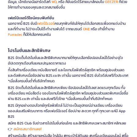
ข้อมูล, เอ็กซ์เทอนัลฮาร์ดดิสก์
WD
, หรือ คีย์บอร์ดไร้สายเมาส์คอมโบ
GEEZER
ที่ช่วย
ให้การทำงานของคุณสะดวกสบายยิ่งขึ้น
เฟอร์นิเจอร์ดีไซน์ครบฟังก์ชั่น
นอกจากนี้ B2S ยังมี
เฟอร์นิเจอร์
ครบทุกฟังก์ชันให้คุณได้เลือกสรรเพื่อตกแต่งบ้าน
และที่ทำงาน ไม่ว่าจะเป็นโต๊ะทำงานพับได้ จากแบรนด์
ONE
หรือ เก้าอี้ทำงาน
Furradec
ก็มีให้เลือกครบครัน
โปรโมชั่นและสิทธิพิเศษ
B2S จัดเต็มโปรโมชั่นและสิทธิพิเศษมากมายให้คุณเลือกช้อปออนไลน์ได้อย่างจุใจ
อัปเดตทุกเดือนกับแคมเปญลดราคาแรง
ทั้งสินค้าเครื่องเขียน หนังสือขายดี และไอเทมไลฟ์สไตล์สุดชิค พร้อมคูปองส่วนลด
และดีลพิเศษเมื่อช้อปผ่าน B2S.co.th เท่านั้น นอกจากนี้ B2S ยังใจดีส่งฟรีทั่วประเทศ
*เมื่อสั่งครบขั้นต่ำที่บริษัทกำหนด
B2S จัดเต็มโปรโมชั่นและสิทธิพิเศษเพียบ ช้อปออนไลน์ได้เลย! ลดแรงทุกเดือน ทั้ง
เครื่องเขียน หนังสือดัง ของไอเทมไลฟ์สไตล์สุดชิค พร้อมคูปองส่วนลดพิเศษเมื่อซื้อ
ผ่าน B2S.co.th เท่านั้น และส่งฟรีทั่วไทย *เมื่อสั่งครบขั้นต่ำที่บริษัทกำหนด
B2S มีทุกอย่างตอบโจทย์ทุกไลฟ์สไตล์ ไม่ว่าจะเป็นอุปกรณ์อ่านเขียน เครื่องเขียน
ของเล่นเสริมพัฒนาการ หรือเฟอร์นิเจอร์ ช้อปง่าย สะดวก ทุกที่ ทุกเวลา แค่มี App
B2S
สมัคร B2S Club รับข่าวสารโปรโมชั่นก่อนใคร และสิทธิพิเศษเฉพาะสมาชิก! คลิกเลย
สมัครสมาชิกเลย!
👉
#ร้านหนังสือ #ร้านขายหนังสือ ใกล้ฉัน #กระเป๋าใส่ดินสอ #เครื่องเขียนออนไลน์ #ซื้อ