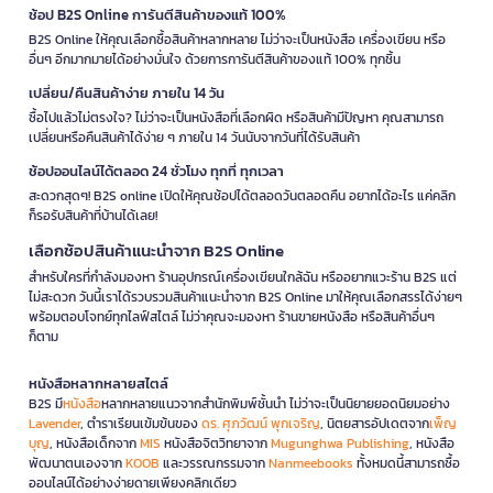
ช้อป B2S Online การันตีสินค้าของแท้ 100%
B2S Online ให้คุณเลือกซื้อสินค้าหลากหลาย ไม่ว่าจะเป็นหนังสือ เครื่องเขียน หรือ
อื่นๆ อีกมากมายได้อย่างมั่นใจ ด้วยการการันตีสินค้าของแท้ 100% ทุกชิ้น
เปลี่ยน/คืนสินค้าง่าย ภายใน 14 วัน
ซื้อไปแล้วไม่ตรงใจ? ไม่ว่าจะเป็นหนังสือที่เลือกผิด หรือสินค้ามีปัญหา คุณสามารถ
เปลี่ยนหรือคืนสินค้าได้ง่าย ๆ ภายใน 14 วันนับจากวันที่ได้รับสินค้า
ช้อปออนไลน์ได้ตลอด 24 ชั่วโมง ทุกที่ ทุกเวลา
สะดวกสุดๆ! B2S online เปิดให้คุณช้อปได้ตลอดวันตลอดคืน อยากได้อะไร แค่คลิก
ก็รอรับสินค้าที่บ้านได้เลย!
เลือกช้อปสินค้าแนะนำจาก B2S Online
สำหรับใครที่กำลังมองหา ร้านอุปกรณ์เครื่องเขียนใกล้ฉัน หรืออยากแวะร้าน B2S แต่
ไม่สะดวก วันนี้เราได้รวบรวมสินค้าแนะนำจาก B2S Online มาให้คุณเลือกสรรได้ง่ายๆ
พร้อมตอบโจทย์ทุกไลฟ์สไตล์ ไม่ว่าคุณจะมองหา ร้านขายหนังสือ หรือสินค้าอื่นๆ
ก็ตาม
หนังสือหลากหลายสไตล์
B2S มี
หนังสือ
หลากหลายแนวจากสำนักพิมพ์ชั้นนำ ไม่ว่าจะเป็นนิยายยอดนิยมอย่าง
Lavender
, ตำราเรียนเข้มข้นของ
ดร. ศุภวัฒน์ พุกเจริญ
, นิตยสารอัปเดตจาก
เพ็ญ
บุญ
, หนังสือเด็กจาก
MIS
หนังสือจิตวิทยาจาก
Mugunghwa Publishing
, หนังสือ
พัฒนาตนเองจาก
KOOB
และวรรณกรรมจาก
Nanmeebooks
ทั้งหมดนี้สามารถซื้อ
ออนไลน์ได้อย่างง่ายดายเพียงคลิกเดียว