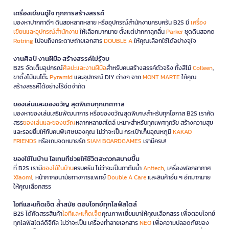
เครื่องเขียนคู่ใจ ทุกการสร้างสรรค์
มองหาปากกาดีๆ ดินสอหลากหลาย หรืออุปกรณ์สำนักงานครบครัน B2S มี
เครื่อง
เขียนและอุปกรณ์สำนักงาน
ให้เลือกมากมาย ตั้งแต่ปากกาลูกลื่น
Parker
ชุดดินสอกด
Rotring
ไปจนถึงกระดาษถ่ายเอกสาร
DOUBLE A
ให้คุณเลือกใช้ได้อย่างจุใจ
งานศิลป์ งานฝีมือ สร้างสรรค์ไม่รู้จบ
B2S จัดเต็มอุปกรณ์
ศิลปะและงานฝีมือ
สำหรับคนสร้างสรรค์ตัวจริง ทั้งสีไม้
Colleen
,
ขาตั้งไม้บนโต๊ะ
Pyramid
และอุปกรณ์ DIY ต่างๆ จาก
MONT MARTE
ให้คุณ
สร้างสรรค์ได้อย่างไร้ขีดจำกัด
ของเล่นและของขวัญ สุดพิเศษทุกเทศกาล
มองหาของเล่นเสริมพัฒนาการ หรือของขวัญสุดพิเศษสำหรับทุกโอกาส B2S เราคัด
สรร
ของเล่นและของขวัญ
หลากหลายสไตล์ เหมาะสำหรับทุกเพศทุกวัย สร้างความสุข
และรอยยิ้มให้กับคนพิเศษของคุณ ไม่ว่าจะเป็น กระเป๋าเก็บอุณหภูมิ
KAKAO
FRIENDS
หรือเกมจดหมายรัก
SIAM BOARDGAMES
เรามีครบ!
ของใช้ในบ้าน ไอเทมที่ช่วยให้ชีวิตสะดวกสบายขึ้น
ที่ B2S เรามี
ของใช้ในบ้าน
ครบครัน ไม่ว่าจะเป็นกาต้มน้ำ
Anitech
, เครื่องฟอกอากาศ
Xiaomi
, หน้ากากอนามัยทางการแพทย์
Double A Care
และสินค้าอื่น ๆ อีกมากมาย
ให้คุณเลือกสรร
ไอทีและแก็ดเจ็ต ล้ำสมัย ตอบโจทย์ทุกไลฟ์สไตล์
B2S ได้คัดสรรสินค้า
ไอทีและแก็ดเจ็ต
คุณภาพเยี่ยมมาให้คุณเลือกสรร เพื่อตอบโจทย์
ทุกไลฟ์สไตล์ดิจิทัล ไม่ว่าจะเป็น เครื่องทำลายเอกสาร
NEO
เพื่อความปลอดภัยของ