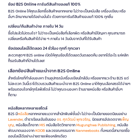
ช้อป B2S Online การันตีสินค้าของแท้ 100%
B2S Online ให้คุณเลือกซื้อสินค้าหลากหลาย ไม่ว่าจะเป็นหนังสือ เครื่องเขียน หรือ
อื่นๆ อีกมากมายได้อย่างมั่นใจ ด้วยการการันตีสินค้าของแท้ 100% ทุกชิ้น
เปลี่ยน/คืนสินค้าง่าย ภายใน 14 วัน
ซื้อไปแล้วไม่ตรงใจ? ไม่ว่าจะเป็นหนังสือที่เลือกผิด หรือสินค้ามีปัญหา คุณสามารถ
เปลี่ยนหรือคืนสินค้าได้ง่าย ๆ ภายใน 14 วันนับจากวันที่ได้รับสินค้า
ช้อปออนไลน์ได้ตลอด 24 ชั่วโมง ทุกที่ ทุกเวลา
สะดวกสุดๆ! B2S online เปิดให้คุณช้อปได้ตลอดวันตลอดคืน อยากได้อะไร แค่คลิก
ก็รอรับสินค้าที่บ้านได้เลย!
เลือกช้อปสินค้าแนะนำจาก B2S Online
สำหรับใครที่กำลังมองหา ร้านอุปกรณ์เครื่องเขียนใกล้ฉัน หรืออยากแวะร้าน B2S แต่
ไม่สะดวก วันนี้เราได้รวบรวมสินค้าแนะนำจาก B2S Online มาให้คุณเลือกสรรได้ง่ายๆ
พร้อมตอบโจทย์ทุกไลฟ์สไตล์ ไม่ว่าคุณจะมองหา ร้านขายหนังสือ หรือสินค้าอื่นๆ
ก็ตาม
หนังสือหลากหลายสไตล์
B2S มี
หนังสือ
หลากหลายแนวจากสำนักพิมพ์ชั้นนำ ไม่ว่าจะเป็นนิยายยอดนิยมอย่าง
Lavender
, ตำราเรียนเข้มข้นของ
ดร. ศุภวัฒน์ พุกเจริญ
, นิตยสารอัปเดตจาก
เพ็ญ
บุญ
, หนังสือเด็กจาก
MIS
หนังสือจิตวิทยาจาก
Mugunghwa Publishing
, หนังสือ
พัฒนาตนเองจาก
KOOB
และวรรณกรรมจาก
Nanmeebooks
ทั้งหมดนี้สามารถซื้อ
ออนไลน์ได้อย่างง่ายดายเพียงคลิกเดียว