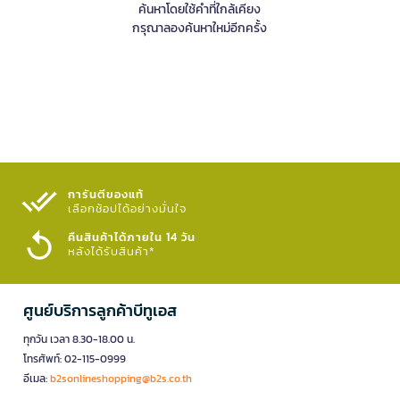
ค้นหาโดยใช้คำที่ใกล้เคียง
กรุณาลองค้นหาใหม่อีกครั้ง
การันตีของแท้
เลือกช้อปได้อย่างมั่นใจ​
คืนสินค้าได้ภายใน 14 วัน
หลังได้รับสินค้า*
ศูนย์บริการลูกค้าบีทูเอส
ทุกวัน เวลา 8.30-18.00 น.
โทรศัพท์: 02-115-0999
อีเมล:
b2sonlineshopping@b2s.co.th