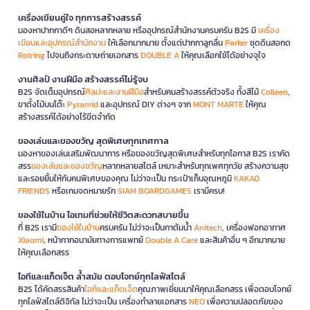
เครื่องเขียนคู่ใจ ทุกการสร้างสรรค์
มองหาปากกาดีๆ ดินสอหลากหลาย หรืออุปกรณ์สำนักงานครบครัน B2S มี
เครื่อง
เขียนและอุปกรณ์สำนักงาน
ให้เลือกมากมาย ตั้งแต่ปากกาลูกลื่น
Parker
ชุดดินสอกด
Rotring
ไปจนถึงกระดาษถ่ายเอกสาร
DOUBLE A
ให้คุณเลือกใช้ได้อย่างจุใจ
งานศิลป์ งานฝีมือ สร้างสรรค์ไม่รู้จบ
B2S จัดเต็มอุปกรณ์
ศิลปะและงานฝีมือ
สำหรับคนสร้างสรรค์ตัวจริง ทั้งสีไม้
Colleen
,
ขาตั้งไม้บนโต๊ะ
Pyramid
และอุปกรณ์ DIY ต่างๆ จาก
MONT MARTE
ให้คุณ
สร้างสรรค์ได้อย่างไร้ขีดจำกัด
ของเล่นและของขวัญ สุดพิเศษทุกเทศกาล
มองหาของเล่นเสริมพัฒนาการ หรือของขวัญสุดพิเศษสำหรับทุกโอกาส B2S เราคัด
สรร
ของเล่นและของขวัญ
หลากหลายสไตล์ เหมาะสำหรับทุกเพศทุกวัย สร้างความสุข
และรอยยิ้มให้กับคนพิเศษของคุณ ไม่ว่าจะเป็น กระเป๋าเก็บอุณหภูมิ
KAKAO
FRIENDS
หรือเกมจดหมายรัก
SIAM BOARDGAMES
เรามีครบ!
ของใช้ในบ้าน ไอเทมที่ช่วยให้ชีวิตสะดวกสบายขึ้น
ที่ B2S เรามี
ของใช้ในบ้าน
ครบครัน ไม่ว่าจะเป็นกาต้มน้ำ
Anitech
, เครื่องฟอกอากาศ
Xiaomi
, หน้ากากอนามัยทางการแพทย์
Double A Care
และสินค้าอื่น ๆ อีกมากมาย
ให้คุณเลือกสรร
ไอทีและแก็ดเจ็ต ล้ำสมัย ตอบโจทย์ทุกไลฟ์สไตล์
B2S ได้คัดสรรสินค้า
ไอทีและแก็ดเจ็ต
คุณภาพเยี่ยมมาให้คุณเลือกสรร เพื่อตอบโจทย์
ทุกไลฟ์สไตล์ดิจิทัล ไม่ว่าจะเป็น เครื่องทำลายเอกสาร
NEO
เพื่อความปลอดภัยของ