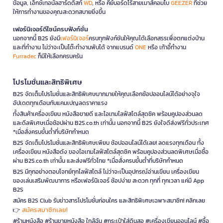
ข้อมูล, เอ็กซ์เทอนัลฮาร์ดดิสก์
WD
, หรือ คีย์บอร์ดไร้สายเมาส์คอมโบ
GEEZER
ที่ช่วย
ให้การทำงานของคุณสะดวกสบายยิ่งขึ้น
เฟอร์นิเจอร์ดีไซน์ครบฟังก์ชั่น
นอกจากนี้ B2S ยังมี
เฟอร์นิเจอร์
ครบทุกฟังก์ชันให้คุณได้เลือกสรรเพื่อตกแต่งบ้าน
และที่ทำงาน ไม่ว่าจะเป็นโต๊ะทำงานพับได้ จากแบรนด์
ONE
หรือ เก้าอี้ทำงาน
Furradec
ก็มีให้เลือกครบครัน
โปรโมชั่นและสิทธิพิเศษ
B2S จัดเต็มโปรโมชั่นและสิทธิพิเศษมากมายให้คุณเลือกช้อปออนไลน์ได้อย่างจุใจ
อัปเดตทุกเดือนกับแคมเปญลดราคาแรง
ทั้งสินค้าเครื่องเขียน หนังสือขายดี และไอเทมไลฟ์สไตล์สุดชิค พร้อมคูปองส่วนลด
และดีลพิเศษเมื่อช้อปผ่าน B2S.co.th เท่านั้น นอกจากนี้ B2S ยังใจดีส่งฟรีทั่วประเทศ
*เมื่อสั่งครบขั้นต่ำที่บริษัทกำหนด
B2S จัดเต็มโปรโมชั่นและสิทธิพิเศษเพียบ ช้อปออนไลน์ได้เลย! ลดแรงทุกเดือน ทั้ง
เครื่องเขียน หนังสือดัง ของไอเทมไลฟ์สไตล์สุดชิค พร้อมคูปองส่วนลดพิเศษเมื่อซื้อ
ผ่าน B2S.co.th เท่านั้น และส่งฟรีทั่วไทย *เมื่อสั่งครบขั้นต่ำที่บริษัทกำหนด
B2S มีทุกอย่างตอบโจทย์ทุกไลฟ์สไตล์ ไม่ว่าจะเป็นอุปกรณ์อ่านเขียน เครื่องเขียน
ของเล่นเสริมพัฒนาการ หรือเฟอร์นิเจอร์ ช้อปง่าย สะดวก ทุกที่ ทุกเวลา แค่มี App
B2S
สมัคร B2S Club รับข่าวสารโปรโมชั่นก่อนใคร และสิทธิพิเศษเฉพาะสมาชิก! คลิกเลย
สมัครสมาชิกเลย!
👉
#ร้านหนังสือ #ร้านขายหนังสือ ใกล้ฉัน #กระเป๋าใส่ดินสอ #เครื่องเขียนออนไลน์ #ซื้อ