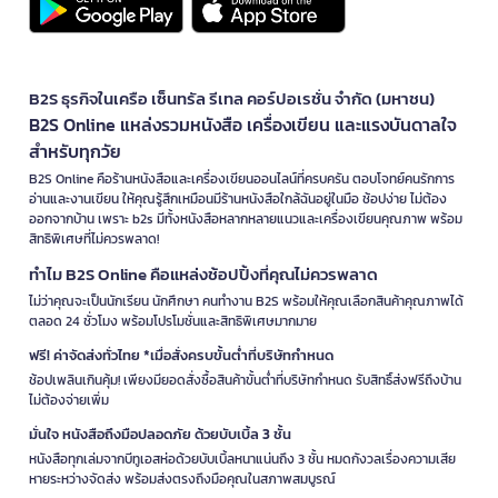
B2S ธุรกิจในเครือ เซ็นทรัล รีเทล คอร์ปอเรชั่น จำกัด (มหาชน)
B2S Online แหล่งรวมหนังสือ เครื่องเขียน และแรงบันดาลใจ
สำหรับทุกวัย
B2S Online คือร้านหนังสือและเครื่องเขียนออนไลน์ที่ครบครัน ตอบโจทย์คนรักการ
อ่านและงานเขียน ให้คุณรู้สึกเหมือนมีร้านหนังสือใกล้ฉันอยู่ในมือ ช้อปง่าย ไม่ต้อง
ออกจากบ้าน เพราะ b2s มีทั้งหนังสือหลากหลายแนวและเครื่องเขียนคุณภาพ พร้อม
สิทธิพิเศษที่ไม่ควรพลาด!
ทำไม B2S Online คือแหล่งช้อปปิ้งที่คุณไม่ควรพลาด
ไม่ว่าคุณจะเป็นนักเรียน นักศึกษา คนทำงาน B2S พร้อมให้คุณเลือกสินค้าคุณภาพได้
ตลอด 24 ชั่วโมง พร้อมโปรโมชั่นและสิทธิพิเศษมากมาย
ฟรี! ค่าจัดส่งทั่วไทย *เมื่อสั่งครบขั้นต่ำที่บริษัทกำหนด
ช้อปเพลินเกินคุ้ม! เพียงมียอดสั่งซื้อสินค้าขั้นต่ำที่บริษัทกำหนด รับสิทธิ์ส่งฟรีถึงบ้าน
ไม่ต้องจ่ายเพิ่ม
มั่นใจ หนังสือถึงมือปลอดภัย ด้วยบับเบิ้ล 3 ชั้น
หนังสือทุกเล่มจากบีทูเอสห่อด้วยบับเบิ้ลหนาแน่นถึง 3 ชั้น หมดกังวลเรื่องความเสีย
หายระหว่างจัดส่ง พร้อมส่งตรงถึงมือคุณในสภาพสมบูรณ์