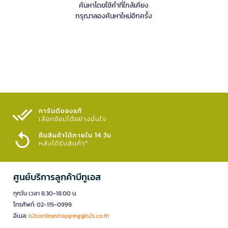
ค้นหาโดยใช้คำที่ใกล้เคียง
กรุณาลองค้นหาใหม่อีกครั้ง
การันตีของแท้
เลือกช้อปได้อย่างมั่นใจ​
คืนสินค้าได้ภายใน 14 วัน
หลังได้รับสินค้า*
ศูนย์บริการลูกค้าบีทูเอส
ทุกวัน เวลา 8.30-18.00 น.
โทรศัพท์: 02-115-0999
อีเมล:
b2sonlineshopping@b2s.co.th