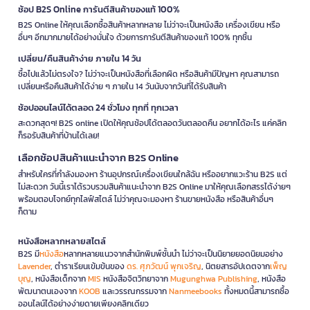
ช้อป B2S Online การันตีสินค้าของแท้ 100%
B2S Online ให้คุณเลือกซื้อสินค้าหลากหลาย ไม่ว่าจะเป็นหนังสือ เครื่องเขียน หรือ
อื่นๆ อีกมากมายได้อย่างมั่นใจ ด้วยการการันตีสินค้าของแท้ 100% ทุกชิ้น
เปลี่ยน/คืนสินค้าง่าย ภายใน 14 วัน
ซื้อไปแล้วไม่ตรงใจ? ไม่ว่าจะเป็นหนังสือที่เลือกผิด หรือสินค้ามีปัญหา คุณสามารถ
เปลี่ยนหรือคืนสินค้าได้ง่าย ๆ ภายใน 14 วันนับจากวันที่ได้รับสินค้า
ช้อปออนไลน์ได้ตลอด 24 ชั่วโมง ทุกที่ ทุกเวลา
สะดวกสุดๆ! B2S online เปิดให้คุณช้อปได้ตลอดวันตลอดคืน อยากได้อะไร แค่คลิก
ก็รอรับสินค้าที่บ้านได้เลย!
เลือกช้อปสินค้าแนะนำจาก B2S Online
สำหรับใครที่กำลังมองหา ร้านอุปกรณ์เครื่องเขียนใกล้ฉัน หรืออยากแวะร้าน B2S แต่
ไม่สะดวก วันนี้เราได้รวบรวมสินค้าแนะนำจาก B2S Online มาให้คุณเลือกสรรได้ง่ายๆ
พร้อมตอบโจทย์ทุกไลฟ์สไตล์ ไม่ว่าคุณจะมองหา ร้านขายหนังสือ หรือสินค้าอื่นๆ
ก็ตาม
หนังสือหลากหลายสไตล์
B2S มี
หนังสือ
หลากหลายแนวจากสำนักพิมพ์ชั้นนำ ไม่ว่าจะเป็นนิยายยอดนิยมอย่าง
Lavender
, ตำราเรียนเข้มข้นของ
ดร. ศุภวัฒน์ พุกเจริญ
, นิตยสารอัปเดตจาก
เพ็ญ
บุญ
, หนังสือเด็กจาก
MIS
หนังสือจิตวิทยาจาก
Mugunghwa Publishing
, หนังสือ
พัฒนาตนเองจาก
KOOB
และวรรณกรรมจาก
Nanmeebooks
ทั้งหมดนี้สามารถซื้อ
ออนไลน์ได้อย่างง่ายดายเพียงคลิกเดียว