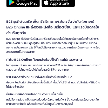
B2S ธุรกิจในเครือ เซ็นทรัล รีเทล คอร์ปอเรชั่น จำกัด (มหาชน)
B2S Online แหล่งรวมหนังสือ เครื่องเขียน และแรงบันดาลใจ
สำหรับทุกวัย
B2S Online คือร้านหนังสือและเครื่องเขียนออนไลน์ที่ครบครัน ตอบโจทย์คนรักการ
อ่านและงานเขียน ให้คุณรู้สึกเหมือนมีร้านหนังสือใกล้ฉันอยู่ในมือ ช้อปง่าย ไม่ต้อง
ออกจากบ้าน เพราะ b2s มีทั้งหนังสือหลากหลายแนวและเครื่องเขียนคุณภาพ พร้อม
สิทธิพิเศษที่ไม่ควรพลาด!
ทำไม B2S Online คือแหล่งช้อปปิ้งที่คุณไม่ควรพลาด
ไม่ว่าคุณจะเป็นนักเรียน นักศึกษา คนทำงาน B2S พร้อมให้คุณเลือกสินค้าคุณภาพได้
ตลอด 24 ชั่วโมง พร้อมโปรโมชั่นและสิทธิพิเศษมากมาย
ฟรี! ค่าจัดส่งทั่วไทย *เมื่อสั่งครบขั้นต่ำที่บริษัทกำหนด
ช้อปเพลินเกินคุ้ม! เพียงมียอดสั่งซื้อสินค้าขั้นต่ำที่บริษัทกำหนด รับสิทธิ์ส่งฟรีถึงบ้าน
ไม่ต้องจ่ายเพิ่ม
มั่นใจ หนังสือถึงมือปลอดภัย ด้วยบับเบิ้ล 3 ชั้น
หนังสือทุกเล่มจากบีทูเอสห่อด้วยบับเบิ้ลหนาแน่นถึง 3 ชั้น หมดกังวลเรื่องความเสีย
หายระหว่างจัดส่ง พร้อมส่งตรงถึงมือคุณในสภาพสมบูรณ์