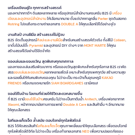
เครื่องเขียนคู่ใจ ทุกการสร้างสรรค์
มองหาปากกาดีๆ ดินสอหลากหลาย หรืออุปกรณ์สำนักงานครบครัน B2S มี
เครื่อง
เขียนและอุปกรณ์สำนักงาน
ให้เลือกมากมาย ตั้งแต่ปากกาลูกลื่น
Parker
ชุดดินสอกด
Rotring
ไปจนถึงกระดาษถ่ายเอกสาร
DOUBLE A
ให้คุณเลือกใช้ได้อย่างจุใจ
งานศิลป์ งานฝีมือ สร้างสรรค์ไม่รู้จบ
B2S จัดเต็มอุปกรณ์
ศิลปะและงานฝีมือ
สำหรับคนสร้างสรรค์ตัวจริง ทั้งสีไม้
Colleen
,
ขาตั้งไม้บนโต๊ะ
Pyramid
และอุปกรณ์ DIY ต่างๆ จาก
MONT MARTE
ให้คุณ
สร้างสรรค์ได้อย่างไร้ขีดจำกัด
ของเล่นและของขวัญ สุดพิเศษทุกเทศกาล
มองหาของเล่นเสริมพัฒนาการ หรือของขวัญสุดพิเศษสำหรับทุกโอกาส B2S เราคัด
สรร
ของเล่นและของขวัญ
หลากหลายสไตล์ เหมาะสำหรับทุกเพศทุกวัย สร้างความสุข
และรอยยิ้มให้กับคนพิเศษของคุณ ไม่ว่าจะเป็น กระเป๋าเก็บอุณหภูมิ
KAKAO
FRIENDS
หรือเกมจดหมายรัก
SIAM BOARDGAMES
เรามีครบ!
ของใช้ในบ้าน ไอเทมที่ช่วยให้ชีวิตสะดวกสบายขึ้น
ที่ B2S เรามี
ของใช้ในบ้าน
ครบครัน ไม่ว่าจะเป็นกาต้มน้ำ
Anitech
, เครื่องฟอกอากาศ
Xiaomi
, หน้ากากอนามัยทางการแพทย์
Double A Care
และสินค้าอื่น ๆ อีกมากมาย
ให้คุณเลือกสรร
ไอทีและแก็ดเจ็ต ล้ำสมัย ตอบโจทย์ทุกไลฟ์สไตล์
B2S ได้คัดสรรสินค้า
ไอทีและแก็ดเจ็ต
คุณภาพเยี่ยมมาให้คุณเลือกสรร เพื่อตอบโจทย์
ทุกไลฟ์สไตล์ดิจิทัล ไม่ว่าจะเป็น เครื่องทำลายเอกสาร
NEO
เพื่อความปลอดภัยของ