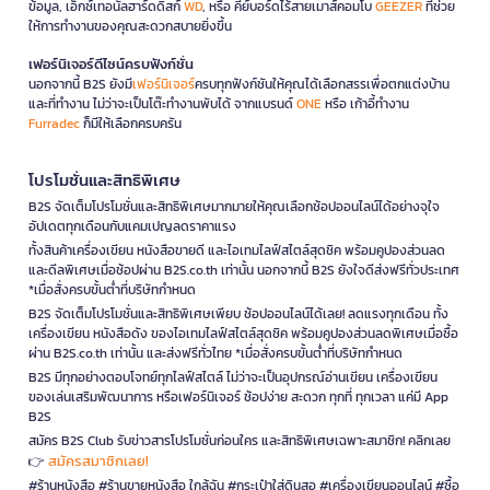
ข้อมูล, เอ็กซ์เทอนัลฮาร์ดดิสก์
WD
, หรือ คีย์บอร์ดไร้สายเมาส์คอมโบ
GEEZER
ที่ช่วย
ให้การทำงานของคุณสะดวกสบายยิ่งขึ้น
เฟอร์นิเจอร์ดีไซน์ครบฟังก์ชั่น
นอกจากนี้ B2S ยังมี
เฟอร์นิเจอร์
ครบทุกฟังก์ชันให้คุณได้เลือกสรรเพื่อตกแต่งบ้าน
และที่ทำงาน ไม่ว่าจะเป็นโต๊ะทำงานพับได้ จากแบรนด์
ONE
หรือ เก้าอี้ทำงาน
Furradec
ก็มีให้เลือกครบครัน
โปรโมชั่นและสิทธิพิเศษ
B2S จัดเต็มโปรโมชั่นและสิทธิพิเศษมากมายให้คุณเลือกช้อปออนไลน์ได้อย่างจุใจ
อัปเดตทุกเดือนกับแคมเปญลดราคาแรง
ทั้งสินค้าเครื่องเขียน หนังสือขายดี และไอเทมไลฟ์สไตล์สุดชิค พร้อมคูปองส่วนลด
และดีลพิเศษเมื่อช้อปผ่าน B2S.co.th เท่านั้น นอกจากนี้ B2S ยังใจดีส่งฟรีทั่วประเทศ
*เมื่อสั่งครบขั้นต่ำที่บริษัทกำหนด
B2S จัดเต็มโปรโมชั่นและสิทธิพิเศษเพียบ ช้อปออนไลน์ได้เลย! ลดแรงทุกเดือน ทั้ง
เครื่องเขียน หนังสือดัง ของไอเทมไลฟ์สไตล์สุดชิค พร้อมคูปองส่วนลดพิเศษเมื่อซื้อ
ผ่าน B2S.co.th เท่านั้น และส่งฟรีทั่วไทย *เมื่อสั่งครบขั้นต่ำที่บริษัทกำหนด
B2S มีทุกอย่างตอบโจทย์ทุกไลฟ์สไตล์ ไม่ว่าจะเป็นอุปกรณ์อ่านเขียน เครื่องเขียน
ของเล่นเสริมพัฒนาการ หรือเฟอร์นิเจอร์ ช้อปง่าย สะดวก ทุกที่ ทุกเวลา แค่มี App
B2S
สมัคร B2S Club รับข่าวสารโปรโมชั่นก่อนใคร และสิทธิพิเศษเฉพาะสมาชิก! คลิกเลย
สมัครสมาชิกเลย!
👉
#ร้านหนังสือ #ร้านขายหนังสือ ใกล้ฉัน #กระเป๋าใส่ดินสอ #เครื่องเขียนออนไลน์ #ซื้อ