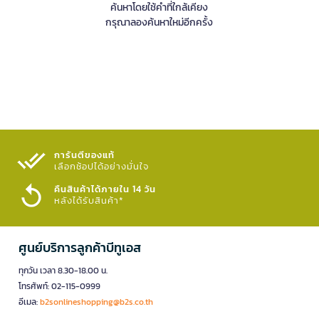
ค้นหาโดยใช้คำที่ใกล้เคียง
กรุณาลองค้นหาใหม่อีกครั้ง
การันตีของแท้
เลือกช้อปได้อย่างมั่นใจ​
คืนสินค้าได้ภายใน 14 วัน
หลังได้รับสินค้า*
ศูนย์บริการลูกค้าบีทูเอส
ทุกวัน เวลา 8.30-18.00 น.
โทรศัพท์: 02-115-0999
อีเมล:
b2sonlineshopping@b2s.co.th