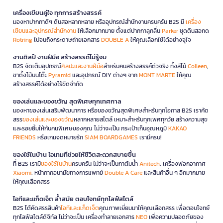
เครื่องเขียนคู่ใจ ทุกการสร้างสรรค์
มองหาปากกาดีๆ ดินสอหลากหลาย หรืออุปกรณ์สำนักงานครบครัน B2S มี
เครื่อง
เขียนและอุปกรณ์สำนักงาน
ให้เลือกมากมาย ตั้งแต่ปากกาลูกลื่น
Parker
ชุดดินสอกด
Rotring
ไปจนถึงกระดาษถ่ายเอกสาร
DOUBLE A
ให้คุณเลือกใช้ได้อย่างจุใจ
งานศิลป์ งานฝีมือ สร้างสรรค์ไม่รู้จบ
B2S จัดเต็มอุปกรณ์
ศิลปะและงานฝีมือ
สำหรับคนสร้างสรรค์ตัวจริง ทั้งสีไม้
Colleen
,
ขาตั้งไม้บนโต๊ะ
Pyramid
และอุปกรณ์ DIY ต่างๆ จาก
MONT MARTE
ให้คุณ
สร้างสรรค์ได้อย่างไร้ขีดจำกัด
ของเล่นและของขวัญ สุดพิเศษทุกเทศกาล
มองหาของเล่นเสริมพัฒนาการ หรือของขวัญสุดพิเศษสำหรับทุกโอกาส B2S เราคัด
สรร
ของเล่นและของขวัญ
หลากหลายสไตล์ เหมาะสำหรับทุกเพศทุกวัย สร้างความสุข
และรอยยิ้มให้กับคนพิเศษของคุณ ไม่ว่าจะเป็น กระเป๋าเก็บอุณหภูมิ
KAKAO
FRIENDS
หรือเกมจดหมายรัก
SIAM BOARDGAMES
เรามีครบ!
ของใช้ในบ้าน ไอเทมที่ช่วยให้ชีวิตสะดวกสบายขึ้น
ที่ B2S เรามี
ของใช้ในบ้าน
ครบครัน ไม่ว่าจะเป็นกาต้มน้ำ
Anitech
, เครื่องฟอกอากาศ
Xiaomi
, หน้ากากอนามัยทางการแพทย์
Double A Care
และสินค้าอื่น ๆ อีกมากมาย
ให้คุณเลือกสรร
ไอทีและแก็ดเจ็ต ล้ำสมัย ตอบโจทย์ทุกไลฟ์สไตล์
B2S ได้คัดสรรสินค้า
ไอทีและแก็ดเจ็ต
คุณภาพเยี่ยมมาให้คุณเลือกสรร เพื่อตอบโจทย์
ทุกไลฟ์สไตล์ดิจิทัล ไม่ว่าจะเป็น เครื่องทำลายเอกสาร
NEO
เพื่อความปลอดภัยของ