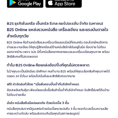
B2S ธุรกิจในเครือ เซ็นทรัล รีเทล คอร์ปอเรชั่น จำกัด (มหาชน)
B2S Online แหล่งรวมหนังสือ เครื่องเขียน และแรงบันดาลใจ
สำหรับทุกวัย
B2S Online คือร้านหนังสือและเครื่องเขียนออนไลน์ที่ครบครัน ตอบโจทย์คนรักการ
อ่านและงานเขียน ให้คุณรู้สึกเหมือนมีร้านหนังสือใกล้ฉันอยู่ในมือ ช้อปง่าย ไม่ต้อง
ออกจากบ้าน เพราะ b2s มีทั้งหนังสือหลากหลายแนวและเครื่องเขียนคุณภาพ พร้อม
สิทธิพิเศษที่ไม่ควรพลาด!
ทำไม B2S Online คือแหล่งช้อปปิ้งที่คุณไม่ควรพลาด
ไม่ว่าคุณจะเป็นนักเรียน นักศึกษา คนทำงาน B2S พร้อมให้คุณเลือกสินค้าคุณภาพได้
ตลอด 24 ชั่วโมง พร้อมโปรโมชั่นและสิทธิพิเศษมากมาย
ฟรี! ค่าจัดส่งทั่วไทย *เมื่อสั่งครบขั้นต่ำที่บริษัทกำหนด
ช้อปเพลินเกินคุ้ม! เพียงมียอดสั่งซื้อสินค้าขั้นต่ำที่บริษัทกำหนด รับสิทธิ์ส่งฟรีถึงบ้าน
ไม่ต้องจ่ายเพิ่ม
มั่นใจ หนังสือถึงมือปลอดภัย ด้วยบับเบิ้ล 3 ชั้น
หนังสือทุกเล่มจากบีทูเอสห่อด้วยบับเบิ้ลหนาแน่นถึง 3 ชั้น หมดกังวลเรื่องความเสีย
หายระหว่างจัดส่ง พร้อมส่งตรงถึงมือคุณในสภาพสมบูรณ์