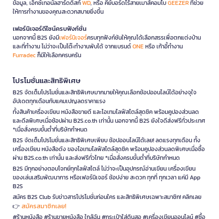
ข้อมูล, เอ็กซ์เทอนัลฮาร์ดดิสก์
WD
, หรือ คีย์บอร์ดไร้สายเมาส์คอมโบ
GEEZER
ที่ช่วย
ให้การทำงานของคุณสะดวกสบายยิ่งขึ้น
เฟอร์นิเจอร์ดีไซน์ครบฟังก์ชั่น
นอกจากนี้ B2S ยังมี
เฟอร์นิเจอร์
ครบทุกฟังก์ชันให้คุณได้เลือกสรรเพื่อตกแต่งบ้าน
และที่ทำงาน ไม่ว่าจะเป็นโต๊ะทำงานพับได้ จากแบรนด์
ONE
หรือ เก้าอี้ทำงาน
Furradec
ก็มีให้เลือกครบครัน
โปรโมชั่นและสิทธิพิเศษ
B2S จัดเต็มโปรโมชั่นและสิทธิพิเศษมากมายให้คุณเลือกช้อปออนไลน์ได้อย่างจุใจ
อัปเดตทุกเดือนกับแคมเปญลดราคาแรง
ทั้งสินค้าเครื่องเขียน หนังสือขายดี และไอเทมไลฟ์สไตล์สุดชิค พร้อมคูปองส่วนลด
และดีลพิเศษเมื่อช้อปผ่าน B2S.co.th เท่านั้น นอกจากนี้ B2S ยังใจดีส่งฟรีทั่วประเทศ
*เมื่อสั่งครบขั้นต่ำที่บริษัทกำหนด
B2S จัดเต็มโปรโมชั่นและสิทธิพิเศษเพียบ ช้อปออนไลน์ได้เลย! ลดแรงทุกเดือน ทั้ง
เครื่องเขียน หนังสือดัง ของไอเทมไลฟ์สไตล์สุดชิค พร้อมคูปองส่วนลดพิเศษเมื่อซื้อ
ผ่าน B2S.co.th เท่านั้น และส่งฟรีทั่วไทย *เมื่อสั่งครบขั้นต่ำที่บริษัทกำหนด
B2S มีทุกอย่างตอบโจทย์ทุกไลฟ์สไตล์ ไม่ว่าจะเป็นอุปกรณ์อ่านเขียน เครื่องเขียน
ของเล่นเสริมพัฒนาการ หรือเฟอร์นิเจอร์ ช้อปง่าย สะดวก ทุกที่ ทุกเวลา แค่มี App
B2S
สมัคร B2S Club รับข่าวสารโปรโมชั่นก่อนใคร และสิทธิพิเศษเฉพาะสมาชิก! คลิกเลย
สมัครสมาชิกเลย!
👉
#ร้านหนังสือ #ร้านขายหนังสือ ใกล้ฉัน #กระเป๋าใส่ดินสอ #เครื่องเขียนออนไลน์ #ซื้อ