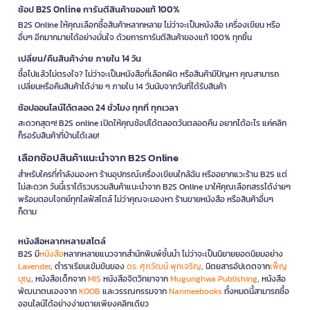
ช้อป B2S Online การันตีสินค้าของแท้ 100%
B2S Online ให้คุณเลือกซื้อสินค้าหลากหลาย ไม่ว่าจะเป็นหนังสือ เครื่องเขียน หรือ
อื่นๆ อีกมากมายได้อย่างมั่นใจ ด้วยการการันตีสินค้าของแท้ 100% ทุกชิ้น
เปลี่ยน/คืนสินค้าง่าย ภายใน 14 วัน
ซื้อไปแล้วไม่ตรงใจ? ไม่ว่าจะเป็นหนังสือที่เลือกผิด หรือสินค้ามีปัญหา คุณสามารถ
เปลี่ยนหรือคืนสินค้าได้ง่าย ๆ ภายใน 14 วันนับจากวันที่ได้รับสินค้า
ช้อปออนไลน์ได้ตลอด 24 ชั่วโมง ทุกที่ ทุกเวลา
สะดวกสุดๆ! B2S online เปิดให้คุณช้อปได้ตลอดวันตลอดคืน อยากได้อะไร แค่คลิก
ก็รอรับสินค้าที่บ้านได้เลย!
เลือกช้อปสินค้าแนะนำจาก B2S Online
สำหรับใครที่กำลังมองหา ร้านอุปกรณ์เครื่องเขียนใกล้ฉัน หรืออยากแวะร้าน B2S แต่
ไม่สะดวก วันนี้เราได้รวบรวมสินค้าแนะนำจาก B2S Online มาให้คุณเลือกสรรได้ง่ายๆ
พร้อมตอบโจทย์ทุกไลฟ์สไตล์ ไม่ว่าคุณจะมองหา ร้านขายหนังสือ หรือสินค้าอื่นๆ
ก็ตาม
หนังสือหลากหลายสไตล์
B2S มี
หนังสือ
หลากหลายแนวจากสำนักพิมพ์ชั้นนำ ไม่ว่าจะเป็นนิยายยอดนิยมอย่าง
Lavender
, ตำราเรียนเข้มข้นของ
ดร. ศุภวัฒน์ พุกเจริญ
, นิตยสารอัปเดตจาก
เพ็ญ
บุญ
, หนังสือเด็กจาก
MIS
หนังสือจิตวิทยาจาก
Mugunghwa Publishing
, หนังสือ
พัฒนาตนเองจาก
KOOB
และวรรณกรรมจาก
Nanmeebooks
ทั้งหมดนี้สามารถซื้อ
ออนไลน์ได้อย่างง่ายดายเพียงคลิกเดียว