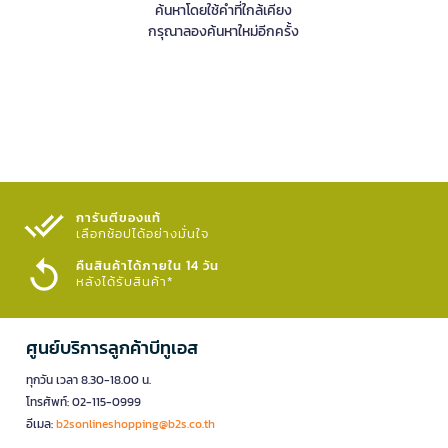
ค้นหาโดยใช้คำที่ใกล้เคียง
กรุณาลองค้นหาใหม่อีกครั้ง
การันตีของแท้
เลือกช้อปได้อย่างมั่นใจ​
คืนสินค้าได้ภายใน 14 วัน
หลังได้รับสินค้า*
ศูนย์บริการลูกค้าบีทูเอส
ทุกวัน เวลา 8.30-18.00 น.
โทรศัพท์: 02-115-0999
อีเมล:
b2sonlineshopping@b2s.co.th