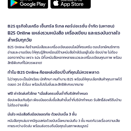
B2S ธุรกิจในเครือ เซ็นทรัล รีเทล คอร์ปอเรชั่น จำกัด (มหาชน)
B2S Online แหล่งรวมหนังสือ เครื่องเขียน และแรงบันดาลใจ
สำหรับทุกวัย
B2S Online คือร้านหนังสือและเครื่องเขียนออนไลน์ที่ครบครัน ตอบโจทย์คนรักการ
อ่านและงานเขียน ให้คุณรู้สึกเหมือนมีร้านหนังสือใกล้ฉันอยู่ในมือ ช้อปง่าย ไม่ต้อง
ออกจากบ้าน เพราะ b2s มีทั้งหนังสือหลากหลายแนวและเครื่องเขียนคุณภาพ พร้อม
สิทธิพิเศษที่ไม่ควรพลาด!
ทำไม B2S Online คือแหล่งช้อปปิ้งที่คุณไม่ควรพลาด
ไม่ว่าคุณจะเป็นนักเรียน นักศึกษา คนทำงาน B2S พร้อมให้คุณเลือกสินค้าคุณภาพได้
ตลอด 24 ชั่วโมง พร้อมโปรโมชั่นและสิทธิพิเศษมากมาย
ฟรี! ค่าจัดส่งทั่วไทย *เมื่อสั่งครบขั้นต่ำที่บริษัทกำหนด
ช้อปเพลินเกินคุ้ม! เพียงมียอดสั่งซื้อสินค้าขั้นต่ำที่บริษัทกำหนด รับสิทธิ์ส่งฟรีถึงบ้าน
ไม่ต้องจ่ายเพิ่ม
มั่นใจ หนังสือถึงมือปลอดภัย ด้วยบับเบิ้ล 3 ชั้น
หนังสือทุกเล่มจากบีทูเอสห่อด้วยบับเบิ้ลหนาแน่นถึง 3 ชั้น หมดกังวลเรื่องความเสีย
หายระหว่างจัดส่ง พร้อมส่งตรงถึงมือคุณในสภาพสมบูรณ์