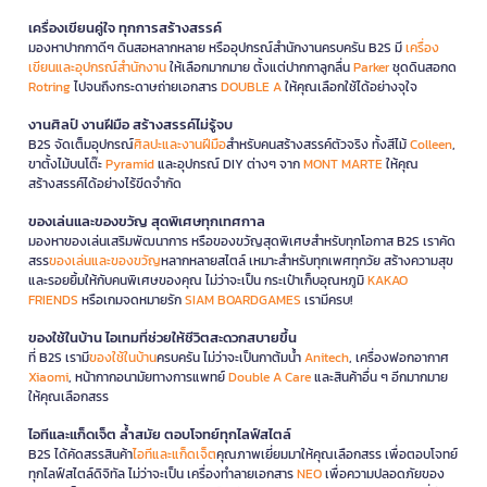
เครื่องเขียนคู่ใจ ทุกการสร้างสรรค์
มองหาปากกาดีๆ ดินสอหลากหลาย หรืออุปกรณ์สำนักงานครบครัน B2S มี
เครื่อง
เขียนและอุปกรณ์สำนักงาน
ให้เลือกมากมาย ตั้งแต่ปากกาลูกลื่น
Parker
ชุดดินสอกด
Rotring
ไปจนถึงกระดาษถ่ายเอกสาร
DOUBLE A
ให้คุณเลือกใช้ได้อย่างจุใจ
งานศิลป์ งานฝีมือ สร้างสรรค์ไม่รู้จบ
B2S จัดเต็มอุปกรณ์
ศิลปะและงานฝีมือ
สำหรับคนสร้างสรรค์ตัวจริง ทั้งสีไม้
Colleen
,
ขาตั้งไม้บนโต๊ะ
Pyramid
และอุปกรณ์ DIY ต่างๆ จาก
MONT MARTE
ให้คุณ
สร้างสรรค์ได้อย่างไร้ขีดจำกัด
ของเล่นและของขวัญ สุดพิเศษทุกเทศกาล
มองหาของเล่นเสริมพัฒนาการ หรือของขวัญสุดพิเศษสำหรับทุกโอกาส B2S เราคัด
สรร
ของเล่นและของขวัญ
หลากหลายสไตล์ เหมาะสำหรับทุกเพศทุกวัย สร้างความสุข
และรอยยิ้มให้กับคนพิเศษของคุณ ไม่ว่าจะเป็น กระเป๋าเก็บอุณหภูมิ
KAKAO
FRIENDS
หรือเกมจดหมายรัก
SIAM BOARDGAMES
เรามีครบ!
ของใช้ในบ้าน ไอเทมที่ช่วยให้ชีวิตสะดวกสบายขึ้น
ที่ B2S เรามี
ของใช้ในบ้าน
ครบครัน ไม่ว่าจะเป็นกาต้มน้ำ
Anitech
, เครื่องฟอกอากาศ
Xiaomi
, หน้ากากอนามัยทางการแพทย์
Double A Care
และสินค้าอื่น ๆ อีกมากมาย
ให้คุณเลือกสรร
ไอทีและแก็ดเจ็ต ล้ำสมัย ตอบโจทย์ทุกไลฟ์สไตล์
B2S ได้คัดสรรสินค้า
ไอทีและแก็ดเจ็ต
คุณภาพเยี่ยมมาให้คุณเลือกสรร เพื่อตอบโจทย์
ทุกไลฟ์สไตล์ดิจิทัล ไม่ว่าจะเป็น เครื่องทำลายเอกสาร
NEO
เพื่อความปลอดภัยของ