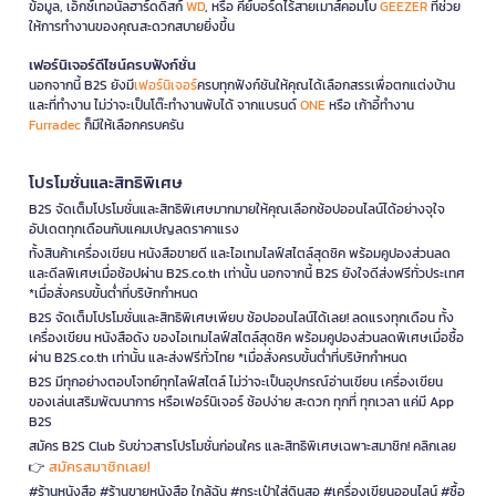
ข้อมูล, เอ็กซ์เทอนัลฮาร์ดดิสก์
WD
, หรือ คีย์บอร์ดไร้สายเมาส์คอมโบ
GEEZER
ที่ช่วย
ให้การทำงานของคุณสะดวกสบายยิ่งขึ้น
เฟอร์นิเจอร์ดีไซน์ครบฟังก์ชั่น
นอกจากนี้ B2S ยังมี
เฟอร์นิเจอร์
ครบทุกฟังก์ชันให้คุณได้เลือกสรรเพื่อตกแต่งบ้าน
และที่ทำงาน ไม่ว่าจะเป็นโต๊ะทำงานพับได้ จากแบรนด์
ONE
หรือ เก้าอี้ทำงาน
Furradec
ก็มีให้เลือกครบครัน
โปรโมชั่นและสิทธิพิเศษ
B2S จัดเต็มโปรโมชั่นและสิทธิพิเศษมากมายให้คุณเลือกช้อปออนไลน์ได้อย่างจุใจ
อัปเดตทุกเดือนกับแคมเปญลดราคาแรง
ทั้งสินค้าเครื่องเขียน หนังสือขายดี และไอเทมไลฟ์สไตล์สุดชิค พร้อมคูปองส่วนลด
และดีลพิเศษเมื่อช้อปผ่าน B2S.co.th เท่านั้น นอกจากนี้ B2S ยังใจดีส่งฟรีทั่วประเทศ
*เมื่อสั่งครบขั้นต่ำที่บริษัทกำหนด
B2S จัดเต็มโปรโมชั่นและสิทธิพิเศษเพียบ ช้อปออนไลน์ได้เลย! ลดแรงทุกเดือน ทั้ง
เครื่องเขียน หนังสือดัง ของไอเทมไลฟ์สไตล์สุดชิค พร้อมคูปองส่วนลดพิเศษเมื่อซื้อ
ผ่าน B2S.co.th เท่านั้น และส่งฟรีทั่วไทย *เมื่อสั่งครบขั้นต่ำที่บริษัทกำหนด
B2S มีทุกอย่างตอบโจทย์ทุกไลฟ์สไตล์ ไม่ว่าจะเป็นอุปกรณ์อ่านเขียน เครื่องเขียน
ของเล่นเสริมพัฒนาการ หรือเฟอร์นิเจอร์ ช้อปง่าย สะดวก ทุกที่ ทุกเวลา แค่มี App
B2S
สมัคร B2S Club รับข่าวสารโปรโมชั่นก่อนใคร และสิทธิพิเศษเฉพาะสมาชิก! คลิกเลย
สมัครสมาชิกเลย!
👉
#ร้านหนังสือ #ร้านขายหนังสือ ใกล้ฉัน #กระเป๋าใส่ดินสอ #เครื่องเขียนออนไลน์ #ซื้อ