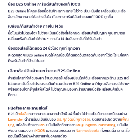
ช้อป B2S Online การันตีสินค้าของแท้ 100%
B2S Online ให้คุณเลือกซื้อสินค้าหลากหลาย ไม่ว่าจะเป็นหนังสือ เครื่องเขียน หรือ
อื่นๆ อีกมากมายได้อย่างมั่นใจ ด้วยการการันตีสินค้าของแท้ 100% ทุกชิ้น
เปลี่ยน/คืนสินค้าง่าย ภายใน 14 วัน
ซื้อไปแล้วไม่ตรงใจ? ไม่ว่าจะเป็นหนังสือที่เลือกผิด หรือสินค้ามีปัญหา คุณสามารถ
เปลี่ยนหรือคืนสินค้าได้ง่าย ๆ ภายใน 14 วันนับจากวันที่ได้รับสินค้า
ช้อปออนไลน์ได้ตลอด 24 ชั่วโมง ทุกที่ ทุกเวลา
สะดวกสุดๆ! B2S online เปิดให้คุณช้อปได้ตลอดวันตลอดคืน อยากได้อะไร แค่คลิก
ก็รอรับสินค้าที่บ้านได้เลย!
เลือกช้อปสินค้าแนะนำจาก B2S Online
สำหรับใครที่กำลังมองหา ร้านอุปกรณ์เครื่องเขียนใกล้ฉัน หรืออยากแวะร้าน B2S แต่
ไม่สะดวก วันนี้เราได้รวบรวมสินค้าแนะนำจาก B2S Online มาให้คุณเลือกสรรได้ง่ายๆ
พร้อมตอบโจทย์ทุกไลฟ์สไตล์ ไม่ว่าคุณจะมองหา ร้านขายหนังสือ หรือสินค้าอื่นๆ
ก็ตาม
หนังสือหลากหลายสไตล์
B2S มี
หนังสือ
หลากหลายแนวจากสำนักพิมพ์ชั้นนำ ไม่ว่าจะเป็นนิยายยอดนิยมอย่าง
Lavender
, ตำราเรียนเข้มข้นของ
ดร. ศุภวัฒน์ พุกเจริญ
, นิตยสารอัปเดตจาก
เพ็ญ
บุญ
, หนังสือเด็กจาก
MIS
หนังสือจิตวิทยาจาก
Mugunghwa Publishing
, หนังสือ
พัฒนาตนเองจาก
KOOB
และวรรณกรรมจาก
Nanmeebooks
ทั้งหมดนี้สามารถซื้อ
ออนไลน์ได้อย่างง่ายดายเพียงคลิกเดียว