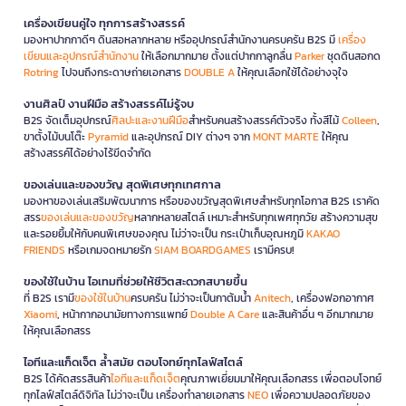
เครื่องเขียนคู่ใจ ทุกการสร้างสรรค์
มองหาปากกาดีๆ ดินสอหลากหลาย หรืออุปกรณ์สำนักงานครบครัน B2S มี
เครื่อง
เขียนและอุปกรณ์สำนักงาน
ให้เลือกมากมาย ตั้งแต่ปากกาลูกลื่น
Parker
ชุดดินสอกด
Rotring
ไปจนถึงกระดาษถ่ายเอกสาร
DOUBLE A
ให้คุณเลือกใช้ได้อย่างจุใจ
งานศิลป์ งานฝีมือ สร้างสรรค์ไม่รู้จบ
B2S จัดเต็มอุปกรณ์
ศิลปะและงานฝีมือ
สำหรับคนสร้างสรรค์ตัวจริง ทั้งสีไม้
Colleen
,
ขาตั้งไม้บนโต๊ะ
Pyramid
และอุปกรณ์ DIY ต่างๆ จาก
MONT MARTE
ให้คุณ
สร้างสรรค์ได้อย่างไร้ขีดจำกัด
ของเล่นและของขวัญ สุดพิเศษทุกเทศกาล
มองหาของเล่นเสริมพัฒนาการ หรือของขวัญสุดพิเศษสำหรับทุกโอกาส B2S เราคัด
สรร
ของเล่นและของขวัญ
หลากหลายสไตล์ เหมาะสำหรับทุกเพศทุกวัย สร้างความสุข
และรอยยิ้มให้กับคนพิเศษของคุณ ไม่ว่าจะเป็น กระเป๋าเก็บอุณหภูมิ
KAKAO
FRIENDS
หรือเกมจดหมายรัก
SIAM BOARDGAMES
เรามีครบ!
ของใช้ในบ้าน ไอเทมที่ช่วยให้ชีวิตสะดวกสบายขึ้น
ที่ B2S เรามี
ของใช้ในบ้าน
ครบครัน ไม่ว่าจะเป็นกาต้มน้ำ
Anitech
, เครื่องฟอกอากาศ
Xiaomi
, หน้ากากอนามัยทางการแพทย์
Double A Care
และสินค้าอื่น ๆ อีกมากมาย
ให้คุณเลือกสรร
ไอทีและแก็ดเจ็ต ล้ำสมัย ตอบโจทย์ทุกไลฟ์สไตล์
B2S ได้คัดสรรสินค้า
ไอทีและแก็ดเจ็ต
คุณภาพเยี่ยมมาให้คุณเลือกสรร เพื่อตอบโจทย์
ทุกไลฟ์สไตล์ดิจิทัล ไม่ว่าจะเป็น เครื่องทำลายเอกสาร
NEO
เพื่อความปลอดภัยของ