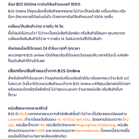
ช้อป B2S Online การันตีสินค้าของแท้ 100%
B2S Online ให้คุณเลือกซื้อสินค้าหลากหลาย ไม่ว่าจะเป็นหนังสือ เครื่องเขียน หรือ
อื่นๆ อีกมากมายได้อย่างมั่นใจ ด้วยการการันตีสินค้าของแท้ 100% ทุกชิ้น
เปลี่ยน/คืนสินค้าง่าย ภายใน 14 วัน
ซื้อไปแล้วไม่ตรงใจ? ไม่ว่าจะเป็นหนังสือที่เลือกผิด หรือสินค้ามีปัญหา คุณสามารถ
เปลี่ยนหรือคืนสินค้าได้ง่าย ๆ ภายใน 14 วันนับจากวันที่ได้รับสินค้า
ช้อปออนไลน์ได้ตลอด 24 ชั่วโมง ทุกที่ ทุกเวลา
สะดวกสุดๆ! B2S online เปิดให้คุณช้อปได้ตลอดวันตลอดคืน อยากได้อะไร แค่คลิก
ก็รอรับสินค้าที่บ้านได้เลย!
เลือกช้อปสินค้าแนะนำจาก B2S Online
สำหรับใครที่กำลังมองหา ร้านอุปกรณ์เครื่องเขียนใกล้ฉัน หรืออยากแวะร้าน B2S แต่
ไม่สะดวก วันนี้เราได้รวบรวมสินค้าแนะนำจาก B2S Online มาให้คุณเลือกสรรได้ง่ายๆ
พร้อมตอบโจทย์ทุกไลฟ์สไตล์ ไม่ว่าคุณจะมองหา ร้านขายหนังสือ หรือสินค้าอื่นๆ
ก็ตาม
หนังสือหลากหลายสไตล์
B2S มี
หนังสือ
หลากหลายแนวจากสำนักพิมพ์ชั้นนำ ไม่ว่าจะเป็นนิยายยอดนิยมอย่าง
Lavender
, ตำราเรียนเข้มข้นของ
ดร. ศุภวัฒน์ พุกเจริญ
, นิตยสารอัปเดตจาก
เพ็ญ
บุญ
, หนังสือเด็กจาก
MIS
หนังสือจิตวิทยาจาก
Mugunghwa Publishing
, หนังสือ
พัฒนาตนเองจาก
KOOB
และวรรณกรรมจาก
Nanmeebooks
ทั้งหมดนี้สามารถซื้อ
ออนไลน์ได้อย่างง่ายดายเพียงคลิกเดียว