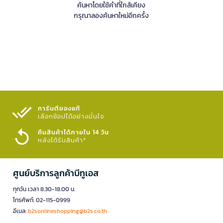
ค้นหาโดยใช้คำที่ใกล้เคียง
กรุณาลองค้นหาใหม่อีกครั้ง
การันตีของแท้
เลือกช้อปได้อย่างมั่นใจ​
คืนสินค้าได้ภายใน 14 วัน
หลังได้รับสินค้า*
ศูนย์บริการลูกค้าบีทูเอส
ทุกวัน เวลา 8.30-18.00 น.
โทรศัพท์: 02-115-0999
อีเมล:
b2sonlineshopping@b2s.co.th