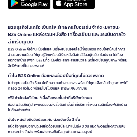
B2S ธุรกิจในเครือ เซ็นทรัล รีเทล คอร์ปอเรชั่น จำกัด (มหาชน)
B2S Online แหล่งรวมหนังสือ เครื่องเขียน และแรงบันดาลใจ
สำหรับทุกวัย
B2S Online คือร้านหนังสือและเครื่องเขียนออนไลน์ที่ครบครัน ตอบโจทย์คนรักการ
อ่านและงานเขียน ให้คุณรู้สึกเหมือนมีร้านหนังสือใกล้ฉันอยู่ในมือ ช้อปง่าย ไม่ต้อง
ออกจากบ้าน เพราะ b2s มีทั้งหนังสือหลากหลายแนวและเครื่องเขียนคุณภาพ พร้อม
สิทธิพิเศษที่ไม่ควรพลาด!
ทำไม B2S Online คือแหล่งช้อปปิ้งที่คุณไม่ควรพลาด
ไม่ว่าคุณจะเป็นนักเรียน นักศึกษา คนทำงาน B2S พร้อมให้คุณเลือกสินค้าคุณภาพได้
ตลอด 24 ชั่วโมง พร้อมโปรโมชั่นและสิทธิพิเศษมากมาย
ฟรี! ค่าจัดส่งทั่วไทย *เมื่อสั่งครบขั้นต่ำที่บริษัทกำหนด
ช้อปเพลินเกินคุ้ม! เพียงมียอดสั่งซื้อสินค้าขั้นต่ำที่บริษัทกำหนด รับสิทธิ์ส่งฟรีถึงบ้าน
ไม่ต้องจ่ายเพิ่ม
มั่นใจ หนังสือถึงมือปลอดภัย ด้วยบับเบิ้ล 3 ชั้น
หนังสือทุกเล่มจากบีทูเอสห่อด้วยบับเบิ้ลหนาแน่นถึง 3 ชั้น หมดกังวลเรื่องความเสีย
หายระหว่างจัดส่ง พร้อมส่งตรงถึงมือคุณในสภาพสมบูรณ์