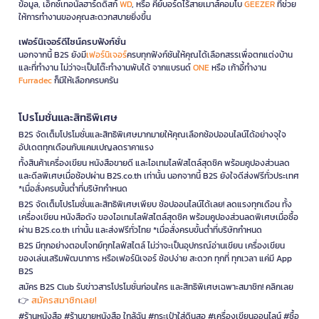
ข้อมูล, เอ็กซ์เทอนัลฮาร์ดดิสก์
WD
, หรือ คีย์บอร์ดไร้สายเมาส์คอมโบ
GEEZER
ที่ช่วย
ให้การทำงานของคุณสะดวกสบายยิ่งขึ้น
เฟอร์นิเจอร์ดีไซน์ครบฟังก์ชั่น
นอกจากนี้ B2S ยังมี
เฟอร์นิเจอร์
ครบทุกฟังก์ชันให้คุณได้เลือกสรรเพื่อตกแต่งบ้าน
และที่ทำงาน ไม่ว่าจะเป็นโต๊ะทำงานพับได้ จากแบรนด์
ONE
หรือ เก้าอี้ทำงาน
Furradec
ก็มีให้เลือกครบครัน
โปรโมชั่นและสิทธิพิเศษ
B2S จัดเต็มโปรโมชั่นและสิทธิพิเศษมากมายให้คุณเลือกช้อปออนไลน์ได้อย่างจุใจ
อัปเดตทุกเดือนกับแคมเปญลดราคาแรง
ทั้งสินค้าเครื่องเขียน หนังสือขายดี และไอเทมไลฟ์สไตล์สุดชิค พร้อมคูปองส่วนลด
และดีลพิเศษเมื่อช้อปผ่าน B2S.co.th เท่านั้น นอกจากนี้ B2S ยังใจดีส่งฟรีทั่วประเทศ
*เมื่อสั่งครบขั้นต่ำที่บริษัทกำหนด
B2S จัดเต็มโปรโมชั่นและสิทธิพิเศษเพียบ ช้อปออนไลน์ได้เลย! ลดแรงทุกเดือน ทั้ง
เครื่องเขียน หนังสือดัง ของไอเทมไลฟ์สไตล์สุดชิค พร้อมคูปองส่วนลดพิเศษเมื่อซื้อ
ผ่าน B2S.co.th เท่านั้น และส่งฟรีทั่วไทย *เมื่อสั่งครบขั้นต่ำที่บริษัทกำหนด
B2S มีทุกอย่างตอบโจทย์ทุกไลฟ์สไตล์ ไม่ว่าจะเป็นอุปกรณ์อ่านเขียน เครื่องเขียน
ของเล่นเสริมพัฒนาการ หรือเฟอร์นิเจอร์ ช้อปง่าย สะดวก ทุกที่ ทุกเวลา แค่มี App
B2S
สมัคร B2S Club รับข่าวสารโปรโมชั่นก่อนใคร และสิทธิพิเศษเฉพาะสมาชิก! คลิกเลย
สมัครสมาชิกเลย!
👉
#ร้านหนังสือ #ร้านขายหนังสือ ใกล้ฉัน #กระเป๋าใส่ดินสอ #เครื่องเขียนออนไลน์ #ซื้อ