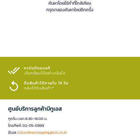
ค้นหาโดยใช้คำที่ใกล้เคียง
กรุณาลองค้นหาใหม่อีกครั้ง
การันตีของแท้
เลือกช้อปได้อย่างมั่นใจ​
คืนสินค้าได้ภายใน 14 วัน
หลังได้รับสินค้า*
ศูนย์บริการลูกค้าบีทูเอส
ทุกวัน เวลา 8.30-18.00 น.
โทรศัพท์: 02-115-0999
อีเมล:
b2sonlineshopping@b2s.co.th