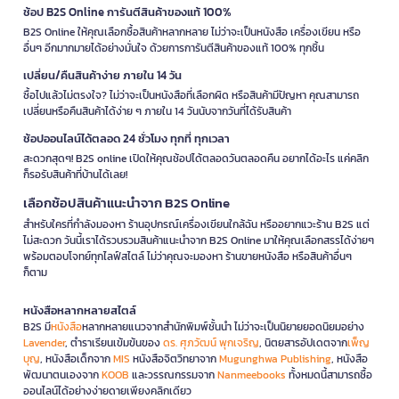
ช้อป B2S Online การันตีสินค้าของแท้ 100%
B2S Online ให้คุณเลือกซื้อสินค้าหลากหลาย ไม่ว่าจะเป็นหนังสือ เครื่องเขียน หรือ
อื่นๆ อีกมากมายได้อย่างมั่นใจ ด้วยการการันตีสินค้าของแท้ 100% ทุกชิ้น
เปลี่ยน/คืนสินค้าง่าย ภายใน 14 วัน
ซื้อไปแล้วไม่ตรงใจ? ไม่ว่าจะเป็นหนังสือที่เลือกผิด หรือสินค้ามีปัญหา คุณสามารถ
เปลี่ยนหรือคืนสินค้าได้ง่าย ๆ ภายใน 14 วันนับจากวันที่ได้รับสินค้า
ช้อปออนไลน์ได้ตลอด 24 ชั่วโมง ทุกที่ ทุกเวลา
สะดวกสุดๆ! B2S online เปิดให้คุณช้อปได้ตลอดวันตลอดคืน อยากได้อะไร แค่คลิก
ก็รอรับสินค้าที่บ้านได้เลย!
เลือกช้อปสินค้าแนะนำจาก B2S Online
สำหรับใครที่กำลังมองหา ร้านอุปกรณ์เครื่องเขียนใกล้ฉัน หรืออยากแวะร้าน B2S แต่
ไม่สะดวก วันนี้เราได้รวบรวมสินค้าแนะนำจาก B2S Online มาให้คุณเลือกสรรได้ง่ายๆ
พร้อมตอบโจทย์ทุกไลฟ์สไตล์ ไม่ว่าคุณจะมองหา ร้านขายหนังสือ หรือสินค้าอื่นๆ
ก็ตาม
หนังสือหลากหลายสไตล์
B2S มี
หนังสือ
หลากหลายแนวจากสำนักพิมพ์ชั้นนำ ไม่ว่าจะเป็นนิยายยอดนิยมอย่าง
Lavender
, ตำราเรียนเข้มข้นของ
ดร. ศุภวัฒน์ พุกเจริญ
, นิตยสารอัปเดตจาก
เพ็ญ
บุญ
, หนังสือเด็กจาก
MIS
หนังสือจิตวิทยาจาก
Mugunghwa Publishing
, หนังสือ
พัฒนาตนเองจาก
KOOB
และวรรณกรรมจาก
Nanmeebooks
ทั้งหมดนี้สามารถซื้อ
ออนไลน์ได้อย่างง่ายดายเพียงคลิกเดียว