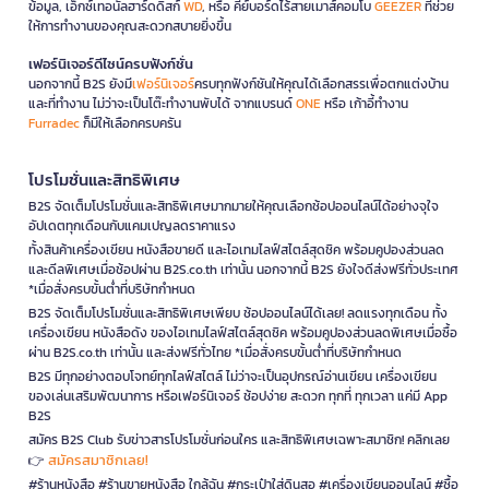
ข้อมูล, เอ็กซ์เทอนัลฮาร์ดดิสก์
WD
, หรือ คีย์บอร์ดไร้สายเมาส์คอมโบ
GEEZER
ที่ช่วย
ให้การทำงานของคุณสะดวกสบายยิ่งขึ้น
เฟอร์นิเจอร์ดีไซน์ครบฟังก์ชั่น
นอกจากนี้ B2S ยังมี
เฟอร์นิเจอร์
ครบทุกฟังก์ชันให้คุณได้เลือกสรรเพื่อตกแต่งบ้าน
และที่ทำงาน ไม่ว่าจะเป็นโต๊ะทำงานพับได้ จากแบรนด์
ONE
หรือ เก้าอี้ทำงาน
Furradec
ก็มีให้เลือกครบครัน
โปรโมชั่นและสิทธิพิเศษ
B2S จัดเต็มโปรโมชั่นและสิทธิพิเศษมากมายให้คุณเลือกช้อปออนไลน์ได้อย่างจุใจ
อัปเดตทุกเดือนกับแคมเปญลดราคาแรง
ทั้งสินค้าเครื่องเขียน หนังสือขายดี และไอเทมไลฟ์สไตล์สุดชิค พร้อมคูปองส่วนลด
และดีลพิเศษเมื่อช้อปผ่าน B2S.co.th เท่านั้น นอกจากนี้ B2S ยังใจดีส่งฟรีทั่วประเทศ
*เมื่อสั่งครบขั้นต่ำที่บริษัทกำหนด
B2S จัดเต็มโปรโมชั่นและสิทธิพิเศษเพียบ ช้อปออนไลน์ได้เลย! ลดแรงทุกเดือน ทั้ง
เครื่องเขียน หนังสือดัง ของไอเทมไลฟ์สไตล์สุดชิค พร้อมคูปองส่วนลดพิเศษเมื่อซื้อ
ผ่าน B2S.co.th เท่านั้น และส่งฟรีทั่วไทย *เมื่อสั่งครบขั้นต่ำที่บริษัทกำหนด
B2S มีทุกอย่างตอบโจทย์ทุกไลฟ์สไตล์ ไม่ว่าจะเป็นอุปกรณ์อ่านเขียน เครื่องเขียน
ของเล่นเสริมพัฒนาการ หรือเฟอร์นิเจอร์ ช้อปง่าย สะดวก ทุกที่ ทุกเวลา แค่มี App
B2S
สมัคร B2S Club รับข่าวสารโปรโมชั่นก่อนใคร และสิทธิพิเศษเฉพาะสมาชิก! คลิกเลย
สมัครสมาชิกเลย!
👉
#ร้านหนังสือ #ร้านขายหนังสือ ใกล้ฉัน #กระเป๋าใส่ดินสอ #เครื่องเขียนออนไลน์ #ซื้อ