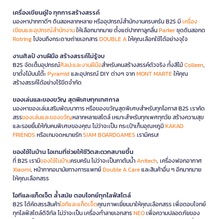
เครื่องเขียนคู่ใจ ทุกการสร้างสรรค์
มองหาปากกาดีๆ ดินสอหลากหลาย หรืออุปกรณ์สำนักงานครบครัน B2S มี
เครื่อง
เขียนและอุปกรณ์สำนักงาน
ให้เลือกมากมาย ตั้งแต่ปากกาลูกลื่น
Parker
ชุดดินสอกด
Rotring
ไปจนถึงกระดาษถ่ายเอกสาร
DOUBLE A
ให้คุณเลือกใช้ได้อย่างจุใจ
งานศิลป์ งานฝีมือ สร้างสรรค์ไม่รู้จบ
B2S จัดเต็มอุปกรณ์
ศิลปะและงานฝีมือ
สำหรับคนสร้างสรรค์ตัวจริง ทั้งสีไม้
Colleen
,
ขาตั้งไม้บนโต๊ะ
Pyramid
และอุปกรณ์ DIY ต่างๆ จาก
MONT MARTE
ให้คุณ
สร้างสรรค์ได้อย่างไร้ขีดจำกัด
ของเล่นและของขวัญ สุดพิเศษทุกเทศกาล
มองหาของเล่นเสริมพัฒนาการ หรือของขวัญสุดพิเศษสำหรับทุกโอกาส B2S เราคัด
สรร
ของเล่นและของขวัญ
หลากหลายสไตล์ เหมาะสำหรับทุกเพศทุกวัย สร้างความสุข
และรอยยิ้มให้กับคนพิเศษของคุณ ไม่ว่าจะเป็น กระเป๋าเก็บอุณหภูมิ
KAKAO
FRIENDS
หรือเกมจดหมายรัก
SIAM BOARDGAMES
เรามีครบ!
ของใช้ในบ้าน ไอเทมที่ช่วยให้ชีวิตสะดวกสบายขึ้น
ที่ B2S เรามี
ของใช้ในบ้าน
ครบครัน ไม่ว่าจะเป็นกาต้มน้ำ
Anitech
, เครื่องฟอกอากาศ
Xiaomi
, หน้ากากอนามัยทางการแพทย์
Double A Care
และสินค้าอื่น ๆ อีกมากมาย
ให้คุณเลือกสรร
ไอทีและแก็ดเจ็ต ล้ำสมัย ตอบโจทย์ทุกไลฟ์สไตล์
B2S ได้คัดสรรสินค้า
ไอทีและแก็ดเจ็ต
คุณภาพเยี่ยมมาให้คุณเลือกสรร เพื่อตอบโจทย์
ทุกไลฟ์สไตล์ดิจิทัล ไม่ว่าจะเป็น เครื่องทำลายเอกสาร
NEO
เพื่อความปลอดภัยของ