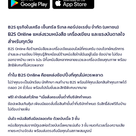
B2S ธุรกิจในเครือ เซ็นทรัล รีเทล คอร์ปอเรชั่น จำกัด (มหาชน)
B2S Online แหล่งรวมหนังสือ เครื่องเขียน และแรงบันดาลใจ
สำหรับทุกวัย
B2S Online คือร้านหนังสือและเครื่องเขียนออนไลน์ที่ครบครัน ตอบโจทย์คนรักการ
อ่านและงานเขียน ให้คุณรู้สึกเหมือนมีร้านหนังสือใกล้ฉันอยู่ในมือ ช้อปง่าย ไม่ต้อง
ออกจากบ้าน เพราะ b2s มีทั้งหนังสือหลากหลายแนวและเครื่องเขียนคุณภาพ พร้อม
สิทธิพิเศษที่ไม่ควรพลาด!
ทำไม B2S Online คือแหล่งช้อปปิ้งที่คุณไม่ควรพลาด
ไม่ว่าคุณจะเป็นนักเรียน นักศึกษา คนทำงาน B2S พร้อมให้คุณเลือกสินค้าคุณภาพได้
ตลอด 24 ชั่วโมง พร้อมโปรโมชั่นและสิทธิพิเศษมากมาย
ฟรี! ค่าจัดส่งทั่วไทย *เมื่อสั่งครบขั้นต่ำที่บริษัทกำหนด
ช้อปเพลินเกินคุ้ม! เพียงมียอดสั่งซื้อสินค้าขั้นต่ำที่บริษัทกำหนด รับสิทธิ์ส่งฟรีถึงบ้าน
ไม่ต้องจ่ายเพิ่ม
มั่นใจ หนังสือถึงมือปลอดภัย ด้วยบับเบิ้ล 3 ชั้น
หนังสือทุกเล่มจากบีทูเอสห่อด้วยบับเบิ้ลหนาแน่นถึง 3 ชั้น หมดกังวลเรื่องความเสีย
หายระหว่างจัดส่ง พร้อมส่งตรงถึงมือคุณในสภาพสมบูรณ์