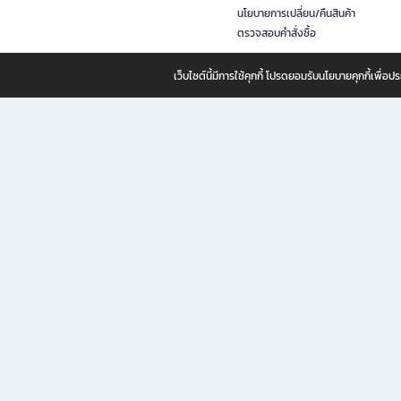
นโยบายการเปลี่ยน/คืนสินค้า
ตรวจสอบคำสั่งซื้อ
เว็บไซต์นี้มีการใช้คุกกี้ โปรดยอมรับนโยบายคุกกี้เพื่
B2S ธุรกิจในเครือ เซ็นทรัล รีเทล คอร์ปอเรชั่น จำกัด (มหาชน)
B2S Online แหล่งรวมหนังสือ เครื่องเขียน และแรงบันดาลใจสำหรับ
B2S Online คือร้านหนังสือและเครื่องเขียนออนไลน์ที่ครบครัน ตอบโจทย์คนรักการอ่านและงานเ
ทำไม B2S Online คือแหล่งช้อปปิ้งที่คุณไม่ควรพลาด
ไม่ว่าคุณจะเป็นนักเรียน นักศึกษา คนทำงาน B2S พร้อมให้คุณเลือกสินค้าคุณภาพได้ตลอด 24