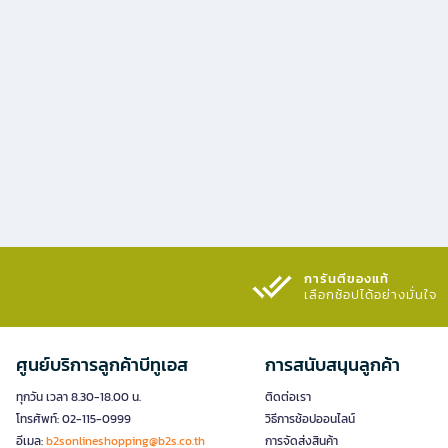
การันตีของแท้
เลือกช้อปได้อย่างมั่นใจ​
ศูนย์บริการลูกค้าบีทูเอส
การสนับสนุนลูกค้า
ทุกวัน เวลา 8.30-18.00 น.
ติดต่อเรา
โทรศัพท์: 02-115-0999
วิธีการช้อปออนไลน์
อีเมล:
b2sonlineshopping@b2s.co.th
การจัดส่งสินค้า