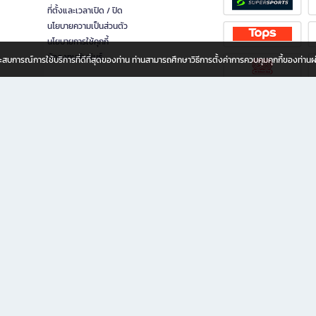
ที่ตั้งและเวลาเปิด / ปิด
นโยบายความเป็นส่วนตัว
นโยบายการใช้คุกกี้
นักลงทุนสัมพันธ์
อประสบการณ์การใช้บริการที่ดีที่สุดของท่าน ท่านสามารถศึกษาวิธีการตั้งค่าการควบคุมคุกกี้ของท่าน
ทุกวัย
ขียน ให้คุณรู้สึกเหมือนมีร้านหนังสือใกล้ฉันอยู่ในมือ ช้อปง่าย ไม่ต้องออกจากบ้าน เพราะ b2
 ชั่วโมง พร้อมโปรโมชั่นและสิทธิพิเศษมากมาย