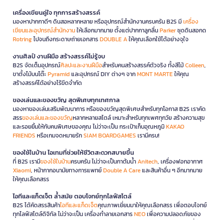
เครื่องเขียนคู่ใจ ทุกการสร้างสรรค์
มองหาปากกาดีๆ ดินสอหลากหลาย หรืออุปกรณ์สำนักงานครบครัน B2S มี
เครื่อง
เขียนและอุปกรณ์สำนักงาน
ให้เลือกมากมาย ตั้งแต่ปากกาลูกลื่น
Parker
ชุดดินสอกด
Rotring
ไปจนถึงกระดาษถ่ายเอกสาร
DOUBLE A
ให้คุณเลือกใช้ได้อย่างจุใจ
งานศิลป์ งานฝีมือ สร้างสรรค์ไม่รู้จบ
B2S จัดเต็มอุปกรณ์
ศิลปะและงานฝีมือ
สำหรับคนสร้างสรรค์ตัวจริง ทั้งสีไม้
Colleen
,
ขาตั้งไม้บนโต๊ะ
Pyramid
และอุปกรณ์ DIY ต่างๆ จาก
MONT MARTE
ให้คุณ
สร้างสรรค์ได้อย่างไร้ขีดจำกัด
ของเล่นและของขวัญ สุดพิเศษทุกเทศกาล
มองหาของเล่นเสริมพัฒนาการ หรือของขวัญสุดพิเศษสำหรับทุกโอกาส B2S เราคัด
สรร
ของเล่นและของขวัญ
หลากหลายสไตล์ เหมาะสำหรับทุกเพศทุกวัย สร้างความสุข
และรอยยิ้มให้กับคนพิเศษของคุณ ไม่ว่าจะเป็น กระเป๋าเก็บอุณหภูมิ
KAKAO
FRIENDS
หรือเกมจดหมายรัก
SIAM BOARDGAMES
เรามีครบ!
ของใช้ในบ้าน ไอเทมที่ช่วยให้ชีวิตสะดวกสบายขึ้น
ที่ B2S เรามี
ของใช้ในบ้าน
ครบครัน ไม่ว่าจะเป็นกาต้มน้ำ
Anitech
, เครื่องฟอกอากาศ
Xiaomi
, หน้ากากอนามัยทางการแพทย์
Double A Care
และสินค้าอื่น ๆ อีกมากมาย
ให้คุณเลือกสรร
ไอทีและแก็ดเจ็ต ล้ำสมัย ตอบโจทย์ทุกไลฟ์สไตล์
B2S ได้คัดสรรสินค้า
ไอทีและแก็ดเจ็ต
คุณภาพเยี่ยมมาให้คุณเลือกสรร เพื่อตอบโจทย์
ทุกไลฟ์สไตล์ดิจิทัล ไม่ว่าจะเป็น เครื่องทำลายเอกสาร
NEO
เพื่อความปลอดภัยของ