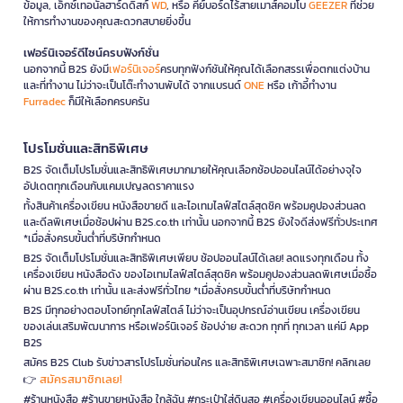
ข้อมูล, เอ็กซ์เทอนัลฮาร์ดดิสก์
WD
, หรือ คีย์บอร์ดไร้สายเมาส์คอมโบ
GEEZER
ที่ช่วย
ให้การทำงานของคุณสะดวกสบายยิ่งขึ้น
เฟอร์นิเจอร์ดีไซน์ครบฟังก์ชั่น
นอกจากนี้ B2S ยังมี
เฟอร์นิเจอร์
ครบทุกฟังก์ชันให้คุณได้เลือกสรรเพื่อตกแต่งบ้าน
และที่ทำงาน ไม่ว่าจะเป็นโต๊ะทำงานพับได้ จากแบรนด์
ONE
หรือ เก้าอี้ทำงาน
Furradec
ก็มีให้เลือกครบครัน
โปรโมชั่นและสิทธิพิเศษ
B2S จัดเต็มโปรโมชั่นและสิทธิพิเศษมากมายให้คุณเลือกช้อปออนไลน์ได้อย่างจุใจ
อัปเดตทุกเดือนกับแคมเปญลดราคาแรง
ทั้งสินค้าเครื่องเขียน หนังสือขายดี และไอเทมไลฟ์สไตล์สุดชิค พร้อมคูปองส่วนลด
และดีลพิเศษเมื่อช้อปผ่าน B2S.co.th เท่านั้น นอกจากนี้ B2S ยังใจดีส่งฟรีทั่วประเทศ
*เมื่อสั่งครบขั้นต่ำที่บริษัทกำหนด
B2S จัดเต็มโปรโมชั่นและสิทธิพิเศษเพียบ ช้อปออนไลน์ได้เลย! ลดแรงทุกเดือน ทั้ง
เครื่องเขียน หนังสือดัง ของไอเทมไลฟ์สไตล์สุดชิค พร้อมคูปองส่วนลดพิเศษเมื่อซื้อ
ผ่าน B2S.co.th เท่านั้น และส่งฟรีทั่วไทย *เมื่อสั่งครบขั้นต่ำที่บริษัทกำหนด
B2S มีทุกอย่างตอบโจทย์ทุกไลฟ์สไตล์ ไม่ว่าจะเป็นอุปกรณ์อ่านเขียน เครื่องเขียน
ของเล่นเสริมพัฒนาการ หรือเฟอร์นิเจอร์ ช้อปง่าย สะดวก ทุกที่ ทุกเวลา แค่มี App
B2S
สมัคร B2S Club รับข่าวสารโปรโมชั่นก่อนใคร และสิทธิพิเศษเฉพาะสมาชิก! คลิกเลย
สมัครสมาชิกเลย!
👉
#ร้านหนังสือ #ร้านขายหนังสือ ใกล้ฉัน #กระเป๋าใส่ดินสอ #เครื่องเขียนออนไลน์ #ซื้อ