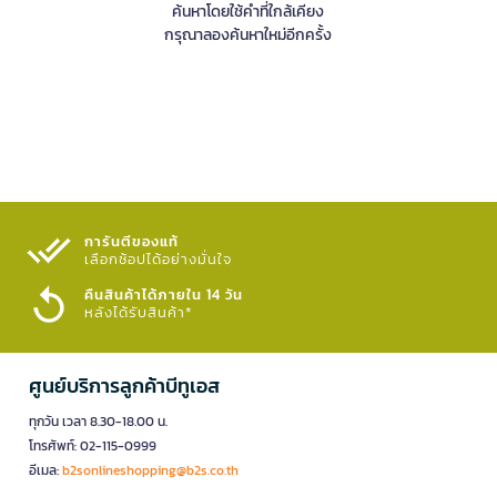
ค้นหาโดยใช้คำที่ใกล้เคียง
กรุณาลองค้นหาใหม่อีกครั้ง
การันตีของแท้
เลือกช้อปได้อย่างมั่นใจ​
คืนสินค้าได้ภายใน 14 วัน
หลังได้รับสินค้า*
ศูนย์บริการลูกค้าบีทูเอส
ทุกวัน เวลา 8.30-18.00 น.
โทรศัพท์: 02-115-0999
อีเมล:
b2sonlineshopping@b2s.co.th