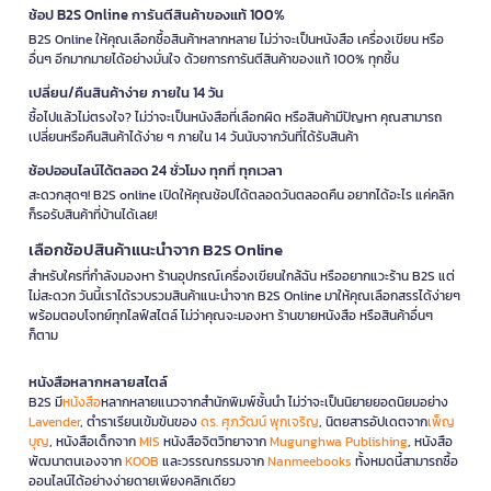
ช้อป B2S Online การันตีสินค้าของแท้ 100%
B2S Online ให้คุณเลือกซื้อสินค้าหลากหลาย ไม่ว่าจะเป็นหนังสือ เครื่องเขียน หรือ
อื่นๆ อีกมากมายได้อย่างมั่นใจ ด้วยการการันตีสินค้าของแท้ 100% ทุกชิ้น
เปลี่ยน/คืนสินค้าง่าย ภายใน 14 วัน
ซื้อไปแล้วไม่ตรงใจ? ไม่ว่าจะเป็นหนังสือที่เลือกผิด หรือสินค้ามีปัญหา คุณสามารถ
เปลี่ยนหรือคืนสินค้าได้ง่าย ๆ ภายใน 14 วันนับจากวันที่ได้รับสินค้า
ช้อปออนไลน์ได้ตลอด 24 ชั่วโมง ทุกที่ ทุกเวลา
สะดวกสุดๆ! B2S online เปิดให้คุณช้อปได้ตลอดวันตลอดคืน อยากได้อะไร แค่คลิก
ก็รอรับสินค้าที่บ้านได้เลย!
เลือกช้อปสินค้าแนะนำจาก B2S Online
สำหรับใครที่กำลังมองหา ร้านอุปกรณ์เครื่องเขียนใกล้ฉัน หรืออยากแวะร้าน B2S แต่
ไม่สะดวก วันนี้เราได้รวบรวมสินค้าแนะนำจาก B2S Online มาให้คุณเลือกสรรได้ง่ายๆ
พร้อมตอบโจทย์ทุกไลฟ์สไตล์ ไม่ว่าคุณจะมองหา ร้านขายหนังสือ หรือสินค้าอื่นๆ
ก็ตาม
หนังสือหลากหลายสไตล์
B2S มี
หนังสือ
หลากหลายแนวจากสำนักพิมพ์ชั้นนำ ไม่ว่าจะเป็นนิยายยอดนิยมอย่าง
Lavender
, ตำราเรียนเข้มข้นของ
ดร. ศุภวัฒน์ พุกเจริญ
, นิตยสารอัปเดตจาก
เพ็ญ
บุญ
, หนังสือเด็กจาก
MIS
หนังสือจิตวิทยาจาก
Mugunghwa Publishing
, หนังสือ
พัฒนาตนเองจาก
KOOB
และวรรณกรรมจาก
Nanmeebooks
ทั้งหมดนี้สามารถซื้อ
ออนไลน์ได้อย่างง่ายดายเพียงคลิกเดียว