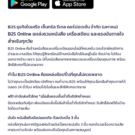
B2S ธุรกิจในเครือ เซ็นทรัล รีเทล คอร์ปอเรชั่น จำกัด (มหาชน)
B2S Online แหล่งรวมหนังสือ เครื่องเขียน และแรงบันดาลใจ
สำหรับทุกวัย
B2S Online คือร้านหนังสือและเครื่องเขียนออนไลน์ที่ครบครัน ตอบโจทย์คนรักการ
อ่านและงานเขียน ให้คุณรู้สึกเหมือนมีร้านหนังสือใกล้ฉันอยู่ในมือ ช้อปง่าย ไม่ต้อง
ออกจากบ้าน เพราะ b2s มีทั้งหนังสือหลากหลายแนวและเครื่องเขียนคุณภาพ พร้อม
สิทธิพิเศษที่ไม่ควรพลาด!
ทำไม B2S Online คือแหล่งช้อปปิ้งที่คุณไม่ควรพลาด
ไม่ว่าคุณจะเป็นนักเรียน นักศึกษา คนทำงาน B2S พร้อมให้คุณเลือกสินค้าคุณภาพได้
ตลอด 24 ชั่วโมง พร้อมโปรโมชั่นและสิทธิพิเศษมากมาย
ฟรี! ค่าจัดส่งทั่วไทย *เมื่อสั่งครบขั้นต่ำที่บริษัทกำหนด
ช้อปเพลินเกินคุ้ม! เพียงมียอดสั่งซื้อสินค้าขั้นต่ำที่บริษัทกำหนด รับสิทธิ์ส่งฟรีถึงบ้าน
ไม่ต้องจ่ายเพิ่ม
มั่นใจ หนังสือถึงมือปลอดภัย ด้วยบับเบิ้ล 3 ชั้น
หนังสือทุกเล่มจากบีทูเอสห่อด้วยบับเบิ้ลหนาแน่นถึง 3 ชั้น หมดกังวลเรื่องความเสีย
หายระหว่างจัดส่ง พร้อมส่งตรงถึงมือคุณในสภาพสมบูรณ์