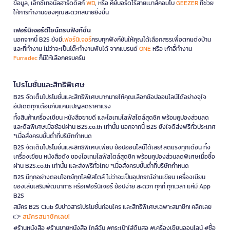
ข้อมูล, เอ็กซ์เทอนัลฮาร์ดดิสก์
WD
, หรือ คีย์บอร์ดไร้สายเมาส์คอมโบ
GEEZER
ที่ช่วย
ให้การทำงานของคุณสะดวกสบายยิ่งขึ้น
เฟอร์นิเจอร์ดีไซน์ครบฟังก์ชั่น
นอกจากนี้ B2S ยังมี
เฟอร์นิเจอร์
ครบทุกฟังก์ชันให้คุณได้เลือกสรรเพื่อตกแต่งบ้าน
และที่ทำงาน ไม่ว่าจะเป็นโต๊ะทำงานพับได้ จากแบรนด์
ONE
หรือ เก้าอี้ทำงาน
Furradec
ก็มีให้เลือกครบครัน
โปรโมชั่นและสิทธิพิเศษ
B2S จัดเต็มโปรโมชั่นและสิทธิพิเศษมากมายให้คุณเลือกช้อปออนไลน์ได้อย่างจุใจ
อัปเดตทุกเดือนกับแคมเปญลดราคาแรง
ทั้งสินค้าเครื่องเขียน หนังสือขายดี และไอเทมไลฟ์สไตล์สุดชิค พร้อมคูปองส่วนลด
และดีลพิเศษเมื่อช้อปผ่าน B2S.co.th เท่านั้น นอกจากนี้ B2S ยังใจดีส่งฟรีทั่วประเทศ
*เมื่อสั่งครบขั้นต่ำที่บริษัทกำหนด
B2S จัดเต็มโปรโมชั่นและสิทธิพิเศษเพียบ ช้อปออนไลน์ได้เลย! ลดแรงทุกเดือน ทั้ง
เครื่องเขียน หนังสือดัง ของไอเทมไลฟ์สไตล์สุดชิค พร้อมคูปองส่วนลดพิเศษเมื่อซื้อ
ผ่าน B2S.co.th เท่านั้น และส่งฟรีทั่วไทย *เมื่อสั่งครบขั้นต่ำที่บริษัทกำหนด
B2S มีทุกอย่างตอบโจทย์ทุกไลฟ์สไตล์ ไม่ว่าจะเป็นอุปกรณ์อ่านเขียน เครื่องเขียน
ของเล่นเสริมพัฒนาการ หรือเฟอร์นิเจอร์ ช้อปง่าย สะดวก ทุกที่ ทุกเวลา แค่มี App
B2S
สมัคร B2S Club รับข่าวสารโปรโมชั่นก่อนใคร และสิทธิพิเศษเฉพาะสมาชิก! คลิกเลย
สมัครสมาชิกเลย!
👉
#ร้านหนังสือ #ร้านขายหนังสือ ใกล้ฉัน #กระเป๋าใส่ดินสอ #เครื่องเขียนออนไลน์ #ซื้อ