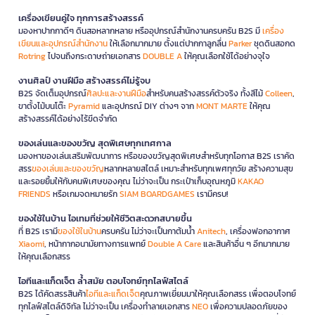
เครื่องเขียนคู่ใจ ทุกการสร้างสรรค์
มองหาปากกาดีๆ ดินสอหลากหลาย หรืออุปกรณ์สำนักงานครบครัน B2S มี
เครื่อง
เขียนและอุปกรณ์สำนักงาน
ให้เลือกมากมาย ตั้งแต่ปากกาลูกลื่น
Parker
ชุดดินสอกด
Rotring
ไปจนถึงกระดาษถ่ายเอกสาร
DOUBLE A
ให้คุณเลือกใช้ได้อย่างจุใจ
งานศิลป์ งานฝีมือ สร้างสรรค์ไม่รู้จบ
B2S จัดเต็มอุปกรณ์
ศิลปะและงานฝีมือ
สำหรับคนสร้างสรรค์ตัวจริง ทั้งสีไม้
Colleen
,
ขาตั้งไม้บนโต๊ะ
Pyramid
และอุปกรณ์ DIY ต่างๆ จาก
MONT MARTE
ให้คุณ
สร้างสรรค์ได้อย่างไร้ขีดจำกัด
ของเล่นและของขวัญ สุดพิเศษทุกเทศกาล
มองหาของเล่นเสริมพัฒนาการ หรือของขวัญสุดพิเศษสำหรับทุกโอกาส B2S เราคัด
สรร
ของเล่นและของขวัญ
หลากหลายสไตล์ เหมาะสำหรับทุกเพศทุกวัย สร้างความสุข
และรอยยิ้มให้กับคนพิเศษของคุณ ไม่ว่าจะเป็น กระเป๋าเก็บอุณหภูมิ
KAKAO
FRIENDS
หรือเกมจดหมายรัก
SIAM BOARDGAMES
เรามีครบ!
ของใช้ในบ้าน ไอเทมที่ช่วยให้ชีวิตสะดวกสบายขึ้น
ที่ B2S เรามี
ของใช้ในบ้าน
ครบครัน ไม่ว่าจะเป็นกาต้มน้ำ
Anitech
, เครื่องฟอกอากาศ
Xiaomi
, หน้ากากอนามัยทางการแพทย์
Double A Care
และสินค้าอื่น ๆ อีกมากมาย
ให้คุณเลือกสรร
ไอทีและแก็ดเจ็ต ล้ำสมัย ตอบโจทย์ทุกไลฟ์สไตล์
B2S ได้คัดสรรสินค้า
ไอทีและแก็ดเจ็ต
คุณภาพเยี่ยมมาให้คุณเลือกสรร เพื่อตอบโจทย์
ทุกไลฟ์สไตล์ดิจิทัล ไม่ว่าจะเป็น เครื่องทำลายเอกสาร
NEO
เพื่อความปลอดภัยของ