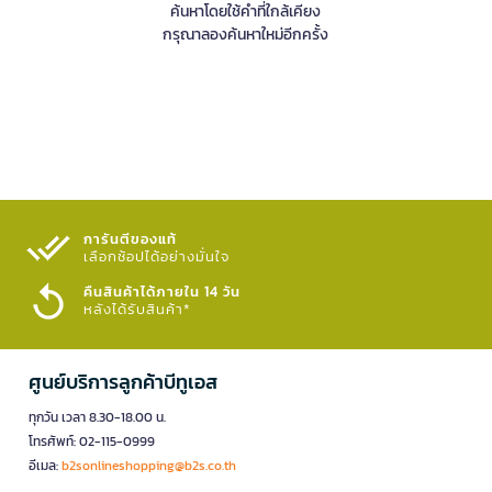
ค้นหาโดยใช้คำที่ใกล้เคียง
กรุณาลองค้นหาใหม่อีกครั้ง
การันตีของแท้
เลือกช้อปได้อย่างมั่นใจ​
คืนสินค้าได้ภายใน 14 วัน
หลังได้รับสินค้า*
ศูนย์บริการลูกค้าบีทูเอส
ทุกวัน เวลา 8.30-18.00 น.
โทรศัพท์: 02-115-0999
อีเมล:
b2sonlineshopping@b2s.co.th