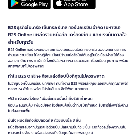
B2S ธุรกิจในเครือ เซ็นทรัล รีเทล คอร์ปอเรชั่น จำกัด (มหาชน)
B2S Online แหล่งรวมหนังสือ เครื่องเขียน และแรงบันดาลใจ
สำหรับทุกวัย
B2S Online คือร้านหนังสือและเครื่องเขียนออนไลน์ที่ครบครัน ตอบโจทย์คนรักการ
อ่านและงานเขียน ให้คุณรู้สึกเหมือนมีร้านหนังสือใกล้ฉันอยู่ในมือ ช้อปง่าย ไม่ต้อง
ออกจากบ้าน เพราะ b2s มีทั้งหนังสือหลากหลายแนวและเครื่องเขียนคุณภาพ พร้อม
สิทธิพิเศษที่ไม่ควรพลาด!
ทำไม B2S Online คือแหล่งช้อปปิ้งที่คุณไม่ควรพลาด
ไม่ว่าคุณจะเป็นนักเรียน นักศึกษา คนทำงาน B2S พร้อมให้คุณเลือกสินค้าคุณภาพได้
ตลอด 24 ชั่วโมง พร้อมโปรโมชั่นและสิทธิพิเศษมากมาย
ฟรี! ค่าจัดส่งทั่วไทย *เมื่อสั่งครบขั้นต่ำที่บริษัทกำหนด
ช้อปเพลินเกินคุ้ม! เพียงมียอดสั่งซื้อสินค้าขั้นต่ำที่บริษัทกำหนด รับสิทธิ์ส่งฟรีถึงบ้าน
ไม่ต้องจ่ายเพิ่ม
มั่นใจ หนังสือถึงมือปลอดภัย ด้วยบับเบิ้ล 3 ชั้น
หนังสือทุกเล่มจากบีทูเอสห่อด้วยบับเบิ้ลหนาแน่นถึง 3 ชั้น หมดกังวลเรื่องความเสีย
หายระหว่างจัดส่ง พร้อมส่งตรงถึงมือคุณในสภาพสมบูรณ์