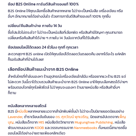
ช้อป B2S Online การันตีสินค้าของแท้ 100%
B2S Online ให้คุณเลือกซื้อสินค้าหลากหลาย ไม่ว่าจะเป็นหนังสือ เครื่องเขียน หรือ
อื่นๆ อีกมากมายได้อย่างมั่นใจ ด้วยการการันตีสินค้าของแท้ 100% ทุกชิ้น
เปลี่ยน/คืนสินค้าง่าย ภายใน 14 วัน
ซื้อไปแล้วไม่ตรงใจ? ไม่ว่าจะเป็นหนังสือที่เลือกผิด หรือสินค้ามีปัญหา คุณสามารถ
เปลี่ยนหรือคืนสินค้าได้ง่าย ๆ ภายใน 14 วันนับจากวันที่ได้รับสินค้า
ช้อปออนไลน์ได้ตลอด 24 ชั่วโมง ทุกที่ ทุกเวลา
สะดวกสุดๆ! B2S online เปิดให้คุณช้อปได้ตลอดวันตลอดคืน อยากได้อะไร แค่คลิก
ก็รอรับสินค้าที่บ้านได้เลย!
เลือกช้อปสินค้าแนะนำจาก B2S Online
สำหรับใครที่กำลังมองหา ร้านอุปกรณ์เครื่องเขียนใกล้ฉัน หรืออยากแวะร้าน B2S แต่
ไม่สะดวก วันนี้เราได้รวบรวมสินค้าแนะนำจาก B2S Online มาให้คุณเลือกสรรได้ง่ายๆ
พร้อมตอบโจทย์ทุกไลฟ์สไตล์ ไม่ว่าคุณจะมองหา ร้านขายหนังสือ หรือสินค้าอื่นๆ
ก็ตาม
หนังสือหลากหลายสไตล์
B2S มี
หนังสือ
หลากหลายแนวจากสำนักพิมพ์ชั้นนำ ไม่ว่าจะเป็นนิยายยอดนิยมอย่าง
Lavender
, ตำราเรียนเข้มข้นของ
ดร. ศุภวัฒน์ พุกเจริญ
, นิตยสารอัปเดตจาก
เพ็ญ
บุญ
, หนังสือเด็กจาก
MIS
หนังสือจิตวิทยาจาก
Mugunghwa Publishing
, หนังสือ
พัฒนาตนเองจาก
KOOB
และวรรณกรรมจาก
Nanmeebooks
ทั้งหมดนี้สามารถซื้อ
ออนไลน์ได้อย่างง่ายดายเพียงคลิกเดียว