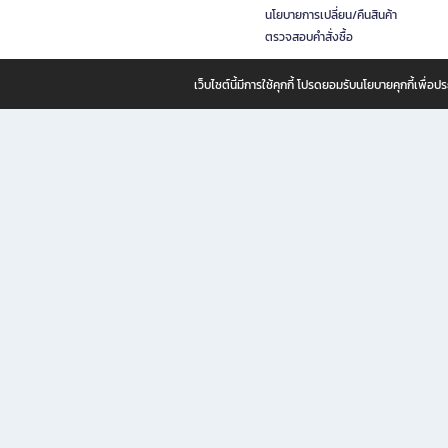
นโยบายการเปลี่ยน/คืนสินค้า
ตรวจสอบคำสั่งซื้อ
เว็บไซต์นี้มีการใช้คุกกี้ โปรดยอมรับนโยบายคุกกี้เพื่
B2S ธุรกิจในเครือ เซ็นทรัล รีเทล คอร์ปอเรชั่น จำกัด (มหาชน)
B2S Online แหล่งรวมหนังสือ เครื่องเขียน และแรงบันดาลใจสำหรับ
B2S Online คือร้านหนังสือและเครื่องเขียนออนไลน์ที่ครบครัน ตอบโจทย์คนรักการอ่านและงานเ
ทำไม B2S Online คือแหล่งช้อปปิ้งที่คุณไม่ควรพลาด
ไม่ว่าคุณจะเป็นนักเรียน นักศึกษา คนทำงาน B2S พร้อมให้คุณเลือกสินค้าคุณภาพได้ตลอด 24