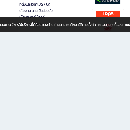
ที่ตั้งและเวลาเปิด / ปิด
นโยบายความเป็นส่วนตัว
นโยบายการใช้คุกกี้
นักลงทุนสัมพันธ์
อประสบการณ์การใช้บริการที่ดีที่สุดของท่าน ท่านสามารถศึกษาวิธีการตั้งค่าการควบคุมคุกกี้ของท่าน
ทุกวัย
ขียน ให้คุณรู้สึกเหมือนมีร้านหนังสือใกล้ฉันอยู่ในมือ ช้อปง่าย ไม่ต้องออกจากบ้าน เพราะ b2
 ชั่วโมง พร้อมโปรโมชั่นและสิทธิพิเศษมากมาย