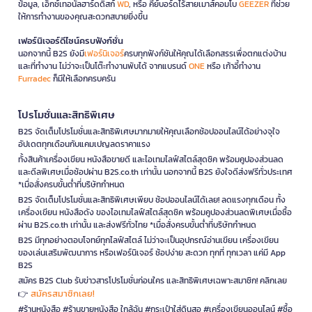
ข้อมูล, เอ็กซ์เทอนัลฮาร์ดดิสก์
WD
, หรือ คีย์บอร์ดไร้สายเมาส์คอมโบ
GEEZER
ที่ช่วย
ให้การทำงานของคุณสะดวกสบายยิ่งขึ้น
เฟอร์นิเจอร์ดีไซน์ครบฟังก์ชั่น
นอกจากนี้ B2S ยังมี
เฟอร์นิเจอร์
ครบทุกฟังก์ชันให้คุณได้เลือกสรรเพื่อตกแต่งบ้าน
และที่ทำงาน ไม่ว่าจะเป็นโต๊ะทำงานพับได้ จากแบรนด์
ONE
หรือ เก้าอี้ทำงาน
Furradec
ก็มีให้เลือกครบครัน
โปรโมชั่นและสิทธิพิเศษ
B2S จัดเต็มโปรโมชั่นและสิทธิพิเศษมากมายให้คุณเลือกช้อปออนไลน์ได้อย่างจุใจ
อัปเดตทุกเดือนกับแคมเปญลดราคาแรง
ทั้งสินค้าเครื่องเขียน หนังสือขายดี และไอเทมไลฟ์สไตล์สุดชิค พร้อมคูปองส่วนลด
และดีลพิเศษเมื่อช้อปผ่าน B2S.co.th เท่านั้น นอกจากนี้ B2S ยังใจดีส่งฟรีทั่วประเทศ
*เมื่อสั่งครบขั้นต่ำที่บริษัทกำหนด
B2S จัดเต็มโปรโมชั่นและสิทธิพิเศษเพียบ ช้อปออนไลน์ได้เลย! ลดแรงทุกเดือน ทั้ง
เครื่องเขียน หนังสือดัง ของไอเทมไลฟ์สไตล์สุดชิค พร้อมคูปองส่วนลดพิเศษเมื่อซื้อ
ผ่าน B2S.co.th เท่านั้น และส่งฟรีทั่วไทย *เมื่อสั่งครบขั้นต่ำที่บริษัทกำหนด
B2S มีทุกอย่างตอบโจทย์ทุกไลฟ์สไตล์ ไม่ว่าจะเป็นอุปกรณ์อ่านเขียน เครื่องเขียน
ของเล่นเสริมพัฒนาการ หรือเฟอร์นิเจอร์ ช้อปง่าย สะดวก ทุกที่ ทุกเวลา แค่มี App
B2S
สมัคร B2S Club รับข่าวสารโปรโมชั่นก่อนใคร และสิทธิพิเศษเฉพาะสมาชิก! คลิกเลย
สมัครสมาชิกเลย!
👉
#ร้านหนังสือ #ร้านขายหนังสือ ใกล้ฉัน #กระเป๋าใส่ดินสอ #เครื่องเขียนออนไลน์ #ซื้อ