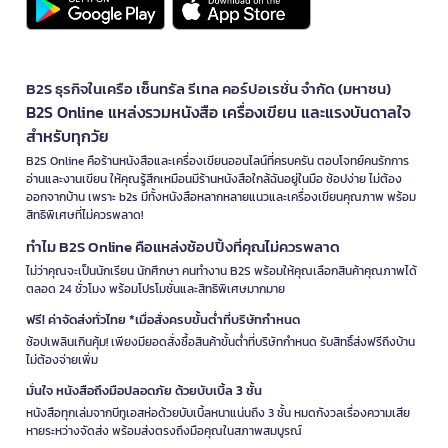
B2S ธุรกิจในเครือ เซ็นทรัล รีเทล คอร์ปอเรชั่น จำกัด (มหาชน)
B2S Online แหล่งรวมหนังสือ เครื่องเขียน และแรงบันดาลใจ
สำหรับทุกวัย
B2S Online คือร้านหนังสือและเครื่องเขียนออนไลน์ที่ครบครัน ตอบโจทย์คนรักการ
อ่านและงานเขียน ให้คุณรู้สึกเหมือนมีร้านหนังสือใกล้ฉันอยู่ในมือ ช้อปง่าย ไม่ต้อง
ออกจากบ้าน เพราะ b2s มีทั้งหนังสือหลากหลายแนวและเครื่องเขียนคุณภาพ พร้อม
สิทธิพิเศษที่ไม่ควรพลาด!
ทำไม B2S Online คือแหล่งช้อปปิ้งที่คุณไม่ควรพลาด
ไม่ว่าคุณจะเป็นนักเรียน นักศึกษา คนทำงาน B2S พร้อมให้คุณเลือกสินค้าคุณภาพได้
ตลอด 24 ชั่วโมง พร้อมโปรโมชั่นและสิทธิพิเศษมากมาย
ฟรี! ค่าจัดส่งทั่วไทย *เมื่อสั่งครบขั้นต่ำที่บริษัทกำหนด
ช้อปเพลินเกินคุ้ม! เพียงมียอดสั่งซื้อสินค้าขั้นต่ำที่บริษัทกำหนด รับสิทธิ์ส่งฟรีถึงบ้าน
ไม่ต้องจ่ายเพิ่ม
มั่นใจ หนังสือถึงมือปลอดภัย ด้วยบับเบิ้ล 3 ชั้น
หนังสือทุกเล่มจากบีทูเอสห่อด้วยบับเบิ้ลหนาแน่นถึง 3 ชั้น หมดกังวลเรื่องความเสีย
หายระหว่างจัดส่ง พร้อมส่งตรงถึงมือคุณในสภาพสมบูรณ์