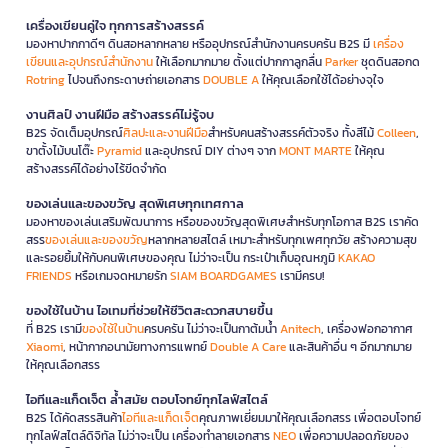
เครื่องเขียนคู่ใจ ทุกการสร้างสรรค์
มองหาปากกาดีๆ ดินสอหลากหลาย หรืออุปกรณ์สำนักงานครบครัน B2S มี
เครื่อง
เขียนและอุปกรณ์สำนักงาน
ให้เลือกมากมาย ตั้งแต่ปากกาลูกลื่น
Parker
ชุดดินสอกด
Rotring
ไปจนถึงกระดาษถ่ายเอกสาร
DOUBLE A
ให้คุณเลือกใช้ได้อย่างจุใจ
งานศิลป์ งานฝีมือ สร้างสรรค์ไม่รู้จบ
B2S จัดเต็มอุปกรณ์
ศิลปะและงานฝีมือ
สำหรับคนสร้างสรรค์ตัวจริง ทั้งสีไม้
Colleen
,
ขาตั้งไม้บนโต๊ะ
Pyramid
และอุปกรณ์ DIY ต่างๆ จาก
MONT MARTE
ให้คุณ
สร้างสรรค์ได้อย่างไร้ขีดจำกัด
ของเล่นและของขวัญ สุดพิเศษทุกเทศกาล
มองหาของเล่นเสริมพัฒนาการ หรือของขวัญสุดพิเศษสำหรับทุกโอกาส B2S เราคัด
สรร
ของเล่นและของขวัญ
หลากหลายสไตล์ เหมาะสำหรับทุกเพศทุกวัย สร้างความสุข
และรอยยิ้มให้กับคนพิเศษของคุณ ไม่ว่าจะเป็น กระเป๋าเก็บอุณหภูมิ
KAKAO
FRIENDS
หรือเกมจดหมายรัก
SIAM BOARDGAMES
เรามีครบ!
ของใช้ในบ้าน ไอเทมที่ช่วยให้ชีวิตสะดวกสบายขึ้น
ที่ B2S เรามี
ของใช้ในบ้าน
ครบครัน ไม่ว่าจะเป็นกาต้มน้ำ
Anitech
, เครื่องฟอกอากาศ
Xiaomi
, หน้ากากอนามัยทางการแพทย์
Double A Care
และสินค้าอื่น ๆ อีกมากมาย
ให้คุณเลือกสรร
ไอทีและแก็ดเจ็ต ล้ำสมัย ตอบโจทย์ทุกไลฟ์สไตล์
B2S ได้คัดสรรสินค้า
ไอทีและแก็ดเจ็ต
คุณภาพเยี่ยมมาให้คุณเลือกสรร เพื่อตอบโจทย์
ทุกไลฟ์สไตล์ดิจิทัล ไม่ว่าจะเป็น เครื่องทำลายเอกสาร
NEO
เพื่อความปลอดภัยของ