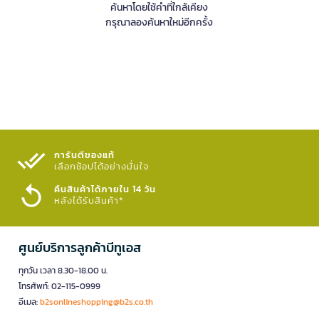
ค้นหาโดยใช้คำที่ใกล้เคียง
กรุณาลองค้นหาใหม่อีกครั้ง
การันตีของแท้
เลือกช้อปได้อย่างมั่นใจ​
คืนสินค้าได้ภายใน 14 วัน
หลังได้รับสินค้า*
ศูนย์บริการลูกค้าบีทูเอส
ทุกวัน เวลา 8.30-18.00 น.
โทรศัพท์: 02-115-0999
อีเมล:
b2sonlineshopping@b2s.co.th