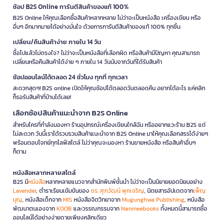
ช้อป B2S Online การันตีสินค้าของแท้ 100%
B2S Online ให้คุณเลือกซื้อสินค้าหลากหลาย ไม่ว่าจะเป็นหนังสือ เครื่องเขียน หรือ
อื่นๆ อีกมากมายได้อย่างมั่นใจ ด้วยการการันตีสินค้าของแท้ 100% ทุกชิ้น
เปลี่ยน/คืนสินค้าง่าย ภายใน 14 วัน
ซื้อไปแล้วไม่ตรงใจ? ไม่ว่าจะเป็นหนังสือที่เลือกผิด หรือสินค้ามีปัญหา คุณสามารถ
เปลี่ยนหรือคืนสินค้าได้ง่าย ๆ ภายใน 14 วันนับจากวันที่ได้รับสินค้า
ช้อปออนไลน์ได้ตลอด 24 ชั่วโมง ทุกที่ ทุกเวลา
สะดวกสุดๆ! B2S online เปิดให้คุณช้อปได้ตลอดวันตลอดคืน อยากได้อะไร แค่คลิก
ก็รอรับสินค้าที่บ้านได้เลย!
เลือกช้อปสินค้าแนะนำจาก B2S Online
สำหรับใครที่กำลังมองหา ร้านอุปกรณ์เครื่องเขียนใกล้ฉัน หรืออยากแวะร้าน B2S แต่
ไม่สะดวก วันนี้เราได้รวบรวมสินค้าแนะนำจาก B2S Online มาให้คุณเลือกสรรได้ง่ายๆ
พร้อมตอบโจทย์ทุกไลฟ์สไตล์ ไม่ว่าคุณจะมองหา ร้านขายหนังสือ หรือสินค้าอื่นๆ
ก็ตาม
หนังสือหลากหลายสไตล์
B2S มี
หนังสือ
หลากหลายแนวจากสำนักพิมพ์ชั้นนำ ไม่ว่าจะเป็นนิยายยอดนิยมอย่าง
Lavender
, ตำราเรียนเข้มข้นของ
ดร. ศุภวัฒน์ พุกเจริญ
, นิตยสารอัปเดตจาก
เพ็ญ
บุญ
, หนังสือเด็กจาก
MIS
หนังสือจิตวิทยาจาก
Mugunghwa Publishing
, หนังสือ
พัฒนาตนเองจาก
KOOB
และวรรณกรรมจาก
Nanmeebooks
ทั้งหมดนี้สามารถซื้อ
ออนไลน์ได้อย่างง่ายดายเพียงคลิกเดียว