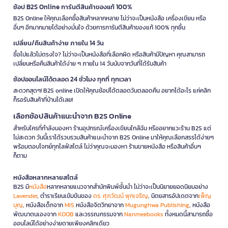
ช้อป B2S Online การันตีสินค้าของแท้ 100%
B2S Online ให้คุณเลือกซื้อสินค้าหลากหลาย ไม่ว่าจะเป็นหนังสือ เครื่องเขียน หรือ
อื่นๆ อีกมากมายได้อย่างมั่นใจ ด้วยการการันตีสินค้าของแท้ 100% ทุกชิ้น
เปลี่ยน/คืนสินค้าง่าย ภายใน 14 วัน
ซื้อไปแล้วไม่ตรงใจ? ไม่ว่าจะเป็นหนังสือที่เลือกผิด หรือสินค้ามีปัญหา คุณสามารถ
เปลี่ยนหรือคืนสินค้าได้ง่าย ๆ ภายใน 14 วันนับจากวันที่ได้รับสินค้า
ช้อปออนไลน์ได้ตลอด 24 ชั่วโมง ทุกที่ ทุกเวลา
สะดวกสุดๆ! B2S online เปิดให้คุณช้อปได้ตลอดวันตลอดคืน อยากได้อะไร แค่คลิก
ก็รอรับสินค้าที่บ้านได้เลย!
เลือกช้อปสินค้าแนะนำจาก B2S Online
สำหรับใครที่กำลังมองหา ร้านอุปกรณ์เครื่องเขียนใกล้ฉัน หรืออยากแวะร้าน B2S แต่
ไม่สะดวก วันนี้เราได้รวบรวมสินค้าแนะนำจาก B2S Online มาให้คุณเลือกสรรได้ง่ายๆ
พร้อมตอบโจทย์ทุกไลฟ์สไตล์ ไม่ว่าคุณจะมองหา ร้านขายหนังสือ หรือสินค้าอื่นๆ
ก็ตาม
หนังสือหลากหลายสไตล์
B2S มี
หนังสือ
หลากหลายแนวจากสำนักพิมพ์ชั้นนำ ไม่ว่าจะเป็นนิยายยอดนิยมอย่าง
Lavender
, ตำราเรียนเข้มข้นของ
ดร. ศุภวัฒน์ พุกเจริญ
, นิตยสารอัปเดตจาก
เพ็ญ
บุญ
, หนังสือเด็กจาก
MIS
หนังสือจิตวิทยาจาก
Mugunghwa Publishing
, หนังสือ
พัฒนาตนเองจาก
KOOB
และวรรณกรรมจาก
Nanmeebooks
ทั้งหมดนี้สามารถซื้อ
ออนไลน์ได้อย่างง่ายดายเพียงคลิกเดียว