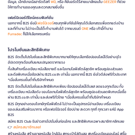
ข้อมูล, เอ็กซ์เทอนัลฮาร์ดดิสก์
WD
, หรือ คีย์บอร์ดไร้สายเมาส์คอมโบ
GEEZER
ที่ช่วย
ให้การทำงานของคุณสะดวกสบายยิ่งขึ้น
เฟอร์นิเจอร์ดีไซน์ครบฟังก์ชั่น
นอกจากนี้ B2S ยังมี
เฟอร์นิเจอร์
ครบทุกฟังก์ชันให้คุณได้เลือกสรรเพื่อตกแต่งบ้าน
และที่ทำงาน ไม่ว่าจะเป็นโต๊ะทำงานพับได้ จากแบรนด์
ONE
หรือ เก้าอี้ทำงาน
Furradec
ก็มีให้เลือกครบครัน
โปรโมชั่นและสิทธิพิเศษ
B2S จัดเต็มโปรโมชั่นและสิทธิพิเศษมากมายให้คุณเลือกช้อปออนไลน์ได้อย่างจุใจ
อัปเดตทุกเดือนกับแคมเปญลดราคาแรง
ทั้งสินค้าเครื่องเขียน หนังสือขายดี และไอเทมไลฟ์สไตล์สุดชิค พร้อมคูปองส่วนลด
และดีลพิเศษเมื่อช้อปผ่าน B2S.co.th เท่านั้น นอกจากนี้ B2S ยังใจดีส่งฟรีทั่วประเทศ
*เมื่อสั่งครบขั้นต่ำที่บริษัทกำหนด
B2S จัดเต็มโปรโมชั่นและสิทธิพิเศษเพียบ ช้อปออนไลน์ได้เลย! ลดแรงทุกเดือน ทั้ง
เครื่องเขียน หนังสือดัง ของไอเทมไลฟ์สไตล์สุดชิค พร้อมคูปองส่วนลดพิเศษเมื่อซื้อ
ผ่าน B2S.co.th เท่านั้น และส่งฟรีทั่วไทย *เมื่อสั่งครบขั้นต่ำที่บริษัทกำหนด
B2S มีทุกอย่างตอบโจทย์ทุกไลฟ์สไตล์ ไม่ว่าจะเป็นอุปกรณ์อ่านเขียน เครื่องเขียน
ของเล่นเสริมพัฒนาการ หรือเฟอร์นิเจอร์ ช้อปง่าย สะดวก ทุกที่ ทุกเวลา แค่มี App
B2S
สมัคร B2S Club รับข่าวสารโปรโมชั่นก่อนใคร และสิทธิพิเศษเฉพาะสมาชิก! คลิกเลย
สมัครสมาชิกเลย!
👉
#ร้านหนังสือ #ร้านขายหนังสือ ใกล้ฉัน #กระเป๋าใส่ดินสอ #เครื่องเขียนออนไลน์ #ซื้อ