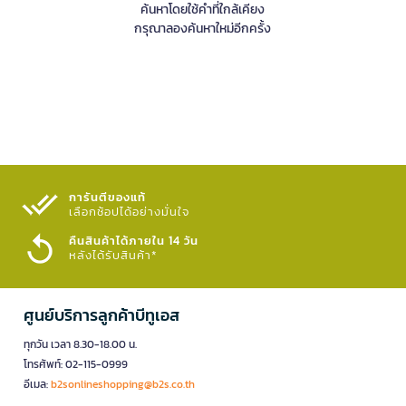
ค้นหาโดยใช้คำที่ใกล้เคียง
กรุณาลองค้นหาใหม่อีกครั้ง
การันตีของแท้
เลือกช้อปได้อย่างมั่นใจ​
คืนสินค้าได้ภายใน 14 วัน
หลังได้รับสินค้า*
ศูนย์บริการลูกค้าบีทูเอส
ทุกวัน เวลา 8.30-18.00 น.
โทรศัพท์: 02-115-0999
อีเมล:
b2sonlineshopping@b2s.co.th