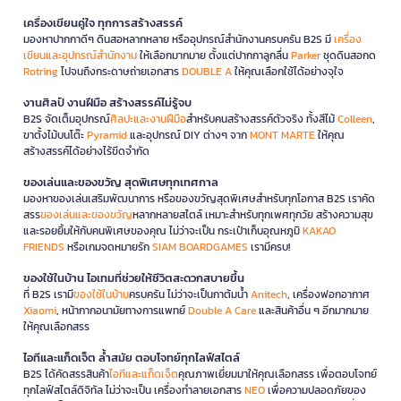
เครื่องเขียนคู่ใจ ทุกการสร้างสรรค์
มองหาปากกาดีๆ ดินสอหลากหลาย หรืออุปกรณ์สำนักงานครบครัน B2S มี
เครื่อง
เขียนและอุปกรณ์สำนักงาน
ให้เลือกมากมาย ตั้งแต่ปากกาลูกลื่น
Parker
ชุดดินสอกด
Rotring
ไปจนถึงกระดาษถ่ายเอกสาร
DOUBLE A
ให้คุณเลือกใช้ได้อย่างจุใจ
งานศิลป์ งานฝีมือ สร้างสรรค์ไม่รู้จบ
B2S จัดเต็มอุปกรณ์
ศิลปะและงานฝีมือ
สำหรับคนสร้างสรรค์ตัวจริง ทั้งสีไม้
Colleen
,
ขาตั้งไม้บนโต๊ะ
Pyramid
และอุปกรณ์ DIY ต่างๆ จาก
MONT MARTE
ให้คุณ
สร้างสรรค์ได้อย่างไร้ขีดจำกัด
ของเล่นและของขวัญ สุดพิเศษทุกเทศกาล
มองหาของเล่นเสริมพัฒนาการ หรือของขวัญสุดพิเศษสำหรับทุกโอกาส B2S เราคัด
สรร
ของเล่นและของขวัญ
หลากหลายสไตล์ เหมาะสำหรับทุกเพศทุกวัย สร้างความสุข
และรอยยิ้มให้กับคนพิเศษของคุณ ไม่ว่าจะเป็น กระเป๋าเก็บอุณหภูมิ
KAKAO
FRIENDS
หรือเกมจดหมายรัก
SIAM BOARDGAMES
เรามีครบ!
ของใช้ในบ้าน ไอเทมที่ช่วยให้ชีวิตสะดวกสบายขึ้น
ที่ B2S เรามี
ของใช้ในบ้าน
ครบครัน ไม่ว่าจะเป็นกาต้มน้ำ
Anitech
, เครื่องฟอกอากาศ
Xiaomi
, หน้ากากอนามัยทางการแพทย์
Double A Care
และสินค้าอื่น ๆ อีกมากมาย
ให้คุณเลือกสรร
ไอทีและแก็ดเจ็ต ล้ำสมัย ตอบโจทย์ทุกไลฟ์สไตล์
B2S ได้คัดสรรสินค้า
ไอทีและแก็ดเจ็ต
คุณภาพเยี่ยมมาให้คุณเลือกสรร เพื่อตอบโจทย์
ทุกไลฟ์สไตล์ดิจิทัล ไม่ว่าจะเป็น เครื่องทำลายเอกสาร
NEO
เพื่อความปลอดภัยของ