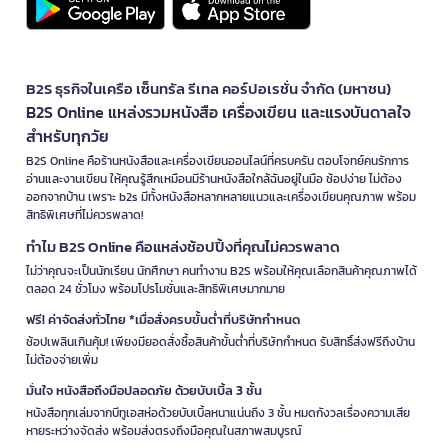
B2S ธุรกิจในเครือ เซ็นทรัล รีเทล คอร์ปอเรชั่น จำกัด (มหาชน)
B2S Online แหล่งรวมหนังสือ เครื่องเขียน และแรงบันดาลใจ
สำหรับทุกวัย
B2S Online คือร้านหนังสือและเครื่องเขียนออนไลน์ที่ครบครัน ตอบโจทย์คนรักการ
อ่านและงานเขียน ให้คุณรู้สึกเหมือนมีร้านหนังสือใกล้ฉันอยู่ในมือ ช้อปง่าย ไม่ต้อง
ออกจากบ้าน เพราะ b2s มีทั้งหนังสือหลากหลายแนวและเครื่องเขียนคุณภาพ พร้อม
สิทธิพิเศษที่ไม่ควรพลาด!
ทำไม B2S Online คือแหล่งช้อปปิ้งที่คุณไม่ควรพลาด
ไม่ว่าคุณจะเป็นนักเรียน นักศึกษา คนทำงาน B2S พร้อมให้คุณเลือกสินค้าคุณภาพได้
ตลอด 24 ชั่วโมง พร้อมโปรโมชั่นและสิทธิพิเศษมากมาย
ฟรี! ค่าจัดส่งทั่วไทย *เมื่อสั่งครบขั้นต่ำที่บริษัทกำหนด
ช้อปเพลินเกินคุ้ม! เพียงมียอดสั่งซื้อสินค้าขั้นต่ำที่บริษัทกำหนด รับสิทธิ์ส่งฟรีถึงบ้าน
ไม่ต้องจ่ายเพิ่ม
มั่นใจ หนังสือถึงมือปลอดภัย ด้วยบับเบิ้ล 3 ชั้น
หนังสือทุกเล่มจากบีทูเอสห่อด้วยบับเบิ้ลหนาแน่นถึง 3 ชั้น หมดกังวลเรื่องความเสีย
หายระหว่างจัดส่ง พร้อมส่งตรงถึงมือคุณในสภาพสมบูรณ์