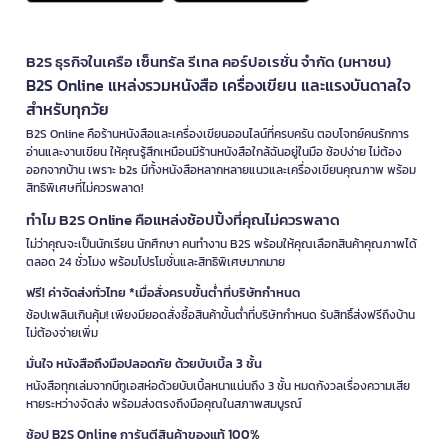
B2S ธุรกิจในเครือ เซ็นทรัล รีเทล คอร์ปอเรชั่น จำกัด (มหาชน)
B2S Online แหล่งรวมหนังสือ เครื่องเขียน และแรงบันดาลใจ
สำหรับทุกวัย
B2S Online คือร้านหนังสือและเครื่องเขียนออนไลน์ที่ครบครัน ตอบโจทย์คนรักการ
อ่านและงานเขียน ให้คุณรู้สึกเหมือนมีร้านหนังสือใกล้ฉันอยู่ในมือ ช้อปง่าย ไม่ต้อง
ออกจากบ้าน เพราะ b2s มีทั้งหนังสือหลากหลายแนวและเครื่องเขียนคุณภาพ พร้อม
สิทธิพิเศษที่ไม่ควรพลาด!
ทำไม B2S Online คือแหล่งช้อปปิ้งที่คุณไม่ควรพลาด
ไม่ว่าคุณจะเป็นนักเรียน นักศึกษา คนทำงาน B2S พร้อมให้คุณเลือกสินค้าคุณภาพได้
ตลอด 24 ชั่วโมง พร้อมโปรโมชั่นและสิทธิพิเศษมากมาย
ฟรี! ค่าจัดส่งทั่วไทย *เมื่อสั่งครบขั้นต่ำที่บริษัทกำหนด
ช้อปเพลินเกินคุ้ม! เพียงมียอดสั่งซื้อสินค้าขั้นต่ำที่บริษัทกำหนด รับสิทธิ์ส่งฟรีถึงบ้าน
ไม่ต้องจ่ายเพิ่ม
มั่นใจ หนังสือถึงมือปลอดภัย ด้วยบับเบิ้ล 3 ชั้น
หนังสือทุกเล่มจากบีทูเอสห่อด้วยบับเบิ้ลหนาแน่นถึง 3 ชั้น หมดกังวลเรื่องความเสีย
หายระหว่างจัดส่ง พร้อมส่งตรงถึงมือคุณในสภาพสมบูรณ์
ช้อป B2S Online การันตีสินค้าของแท้ 100%