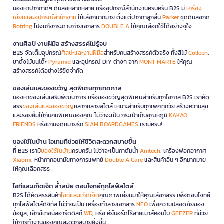
มองหาปากกาดีๆ ดินสอหลากหลาย หรืออุปกรณ์สำนักงานครบครัน B2S มี
เครื่อง
เขียนและอุปกรณ์สำนักงาน
ให้เลือกมากมาย ตั้งแต่ปากกาลูกลื่น
Parker
ชุดดินสอกด
Rotring
ไปจนถึงกระดาษถ่ายเอกสาร
DOUBLE A
ให้คุณเลือกใช้ได้อย่างจุใจ
งานศิลป์ งานฝีมือ สร้างสรรค์ไม่รู้จบ
B2S จัดเต็มอุปกรณ์
ศิลปะและงานฝีมือ
สำหรับคนสร้างสรรค์ตัวจริง ทั้งสีไม้
Colleen
,
ขาตั้งไม้บนโต๊ะ
Pyramid
และอุปกรณ์ DIY ต่างๆ จาก
MONT MARTE
ให้คุณ
สร้างสรรค์ได้อย่างไร้ขีดจำกัด
ของเล่นและของขวัญ สุดพิเศษทุกเทศกาล
มองหาของเล่นเสริมพัฒนาการ หรือของขวัญสุดพิเศษสำหรับทุกโอกาส B2S เราคัด
สรร
ของเล่นและของขวัญ
หลากหลายสไตล์ เหมาะสำหรับทุกเพศทุกวัย สร้างความสุข
และรอยยิ้มให้กับคนพิเศษของคุณ ไม่ว่าจะเป็น กระเป๋าเก็บอุณหภูมิ
KAKAO
FRIENDS
หรือเกมจดหมายรัก
SIAM BOARDGAMES
เรามีครบ!
ของใช้ในบ้าน ไอเทมที่ช่วยให้ชีวิตสะดวกสบายขึ้น
ที่ B2S เรามี
ของใช้ในบ้าน
ครบครัน ไม่ว่าจะเป็นกาต้มน้ำ
Anitech
, เครื่องฟอกอากาศ
Xiaomi
, หน้ากากอนามัยทางการแพทย์
Double A Care
และสินค้าอื่น ๆ อีกมากมาย
ให้คุณเลือกสรร
ไอทีและแก็ดเจ็ต ล้ำสมัย ตอบโจทย์ทุกไลฟ์สไตล์
B2S ได้คัดสรรสินค้า
ไอทีและแก็ดเจ็ต
คุณภาพเยี่ยมมาให้คุณเลือกสรร เพื่อตอบโจทย์
ทุกไลฟ์สไตล์ดิจิทัล ไม่ว่าจะเป็น เครื่องทำลายเอกสาร
NEO
เพื่อความปลอดภัยของ
ข้อมูล, เอ็กซ์เทอนัลฮาร์ดดิสก์
WD
, หรือ คีย์บอร์ดไร้สายเมาส์คอมโบ
GEEZER
ที่ช่วย
ให้การทำงานของคุณสะดวกสบายยิ่งขึ้น