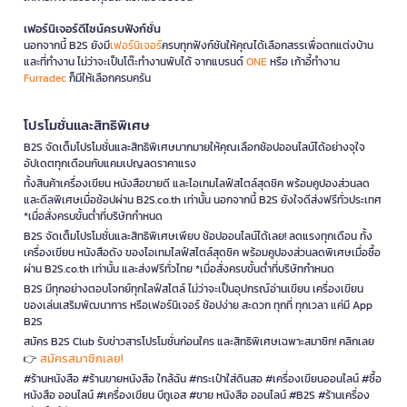
เฟอร์นิเจอร์ดีไซน์ครบฟังก์ชั่น
นอกจากนี้ B2S ยังมี
เฟอร์นิเจอร์
ครบทุกฟังก์ชันให้คุณได้เลือกสรรเพื่อตกแต่งบ้าน
และที่ทำงาน ไม่ว่าจะเป็นโต๊ะทำงานพับได้ จากแบรนด์
ONE
หรือ เก้าอี้ทำงาน
Furradec
ก็มีให้เลือกครบครัน
โปรโมชั่นและสิทธิพิเศษ
B2S จัดเต็มโปรโมชั่นและสิทธิพิเศษมากมายให้คุณเลือกช้อปออนไลน์ได้อย่างจุใจ
อัปเดตทุกเดือนกับแคมเปญลดราคาแรง
ทั้งสินค้าเครื่องเขียน หนังสือขายดี และไอเทมไลฟ์สไตล์สุดชิค พร้อมคูปองส่วนลด
และดีลพิเศษเมื่อช้อปผ่าน B2S.co.th เท่านั้น นอกจากนี้ B2S ยังใจดีส่งฟรีทั่วประเทศ
*เมื่อสั่งครบขั้นต่ำที่บริษัทกำหนด
B2S จัดเต็มโปรโมชั่นและสิทธิพิเศษเพียบ ช้อปออนไลน์ได้เลย! ลดแรงทุกเดือน ทั้ง
เครื่องเขียน หนังสือดัง ของไอเทมไลฟ์สไตล์สุดชิค พร้อมคูปองส่วนลดพิเศษเมื่อซื้อ
ผ่าน B2S.co.th เท่านั้น และส่งฟรีทั่วไทย *เมื่อสั่งครบขั้นต่ำที่บริษัทกำหนด
B2S มีทุกอย่างตอบโจทย์ทุกไลฟ์สไตล์ ไม่ว่าจะเป็นอุปกรณ์อ่านเขียน เครื่องเขียน
ของเล่นเสริมพัฒนาการ หรือเฟอร์นิเจอร์ ช้อปง่าย สะดวก ทุกที่ ทุกเวลา แค่มี App
B2S
สมัคร B2S Club รับข่าวสารโปรโมชั่นก่อนใคร และสิทธิพิเศษเฉพาะสมาชิก! คลิกเลย
สมัครสมาชิกเลย!
👉
#ร้านหนังสือ #ร้านขายหนังสือ ใกล้ฉัน #กระเป๋าใส่ดินสอ #เครื่องเขียนออนไลน์ #ซื้อ
หนังสือ ออนไลน์ #เครื่องเขียน บีทูเอส #ขาย หนังสือ ออนไลน์ #B2S #ร้านเครื่อง