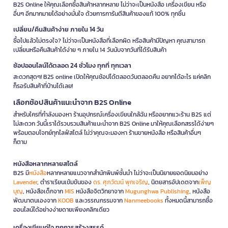
B2S Online ให้คุณเลือกซื้อสินค้าหลากหลาย ไม่ว่าจะเป็นหนังสือ เครื่องเขียน หรือ
อื่นๆ อีกมากมายได้อย่างมั่นใจ ด้วยการการันตีสินค้าของแท้ 100% ทุกชิ้น
เปลี่ยน/คืนสินค้าง่าย ภายใน 14 วัน
ซื้อไปแล้วไม่ตรงใจ? ไม่ว่าจะเป็นหนังสือที่เลือกผิด หรือสินค้ามีปัญหา คุณสามารถ
เปลี่ยนหรือคืนสินค้าได้ง่าย ๆ ภายใน 14 วันนับจากวันที่ได้รับสินค้า
ช้อปออนไลน์ได้ตลอด 24 ชั่วโมง ทุกที่ ทุกเวลา
สะดวกสุดๆ! B2S online เปิดให้คุณช้อปได้ตลอดวันตลอดคืน อยากได้อะไร แค่คลิก
ก็รอรับสินค้าที่บ้านได้เลย!
เลือกช้อปสินค้าแนะนำจาก B2S Online
สำหรับใครที่กำลังมองหา ร้านอุปกรณ์เครื่องเขียนใกล้ฉัน หรืออยากแวะร้าน B2S แต่
ไม่สะดวก วันนี้เราได้รวบรวมสินค้าแนะนำจาก B2S Online มาให้คุณเลือกสรรได้ง่ายๆ
พร้อมตอบโจทย์ทุกไลฟ์สไตล์ ไม่ว่าคุณจะมองหา ร้านขายหนังสือ หรือสินค้าอื่นๆ
ก็ตาม
หนังสือหลากหลายสไตล์
B2S มี
หนังสือ
หลากหลายแนวจากสำนักพิมพ์ชั้นนำ ไม่ว่าจะเป็นนิยายยอดนิยมอย่าง
Lavender
, ตำราเรียนเข้มข้นของ
ดร. ศุภวัฒน์ พุกเจริญ
, นิตยสารอัปเดตจาก
เพ็ญ
บุญ
, หนังสือเด็กจาก
MIS
หนังสือจิตวิทยาจาก
Mugunghwa Publishing
, หนังสือ
พัฒนาตนเองจาก
KOOB
และวรรณกรรมจาก
Nanmeebooks
ทั้งหมดนี้สามารถซื้อ
ออนไลน์ได้อย่างง่ายดายเพียงคลิกเดียว
เครื่องเขียนคู่ใจ ทุกการสร้างสรรค์