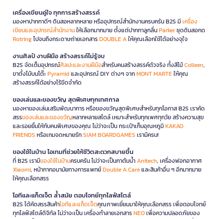
เครื่องเขียนคู่ใจ ทุกการสร้างสรรค์
มองหาปากกาดีๆ ดินสอหลากหลาย หรืออุปกรณ์สำนักงานครบครัน B2S มี
เครื่อง
เขียนและอุปกรณ์สำนักงาน
ให้เลือกมากมาย ตั้งแต่ปากกาลูกลื่น
Parker
ชุดดินสอกด
Rotring
ไปจนถึงกระดาษถ่ายเอกสาร
DOUBLE A
ให้คุณเลือกใช้ได้อย่างจุใจ
งานศิลป์ งานฝีมือ สร้างสรรค์ไม่รู้จบ
B2S จัดเต็มอุปกรณ์
ศิลปะและงานฝีมือ
สำหรับคนสร้างสรรค์ตัวจริง ทั้งสีไม้
Colleen
,
ขาตั้งไม้บนโต๊ะ
Pyramid
และอุปกรณ์ DIY ต่างๆ จาก
MONT MARTE
ให้คุณ
สร้างสรรค์ได้อย่างไร้ขีดจำกัด
ของเล่นและของขวัญ สุดพิเศษทุกเทศกาล
มองหาของเล่นเสริมพัฒนาการ หรือของขวัญสุดพิเศษสำหรับทุกโอกาส B2S เราคัด
สรร
ของเล่นและของขวัญ
หลากหลายสไตล์ เหมาะสำหรับทุกเพศทุกวัย สร้างความสุข
และรอยยิ้มให้กับคนพิเศษของคุณ ไม่ว่าจะเป็น กระเป๋าเก็บอุณหภูมิ
KAKAO
FRIENDS
หรือเกมจดหมายรัก
SIAM BOARDGAMES
เรามีครบ!
ของใช้ในบ้าน ไอเทมที่ช่วยให้ชีวิตสะดวกสบายขึ้น
ที่ B2S เรามี
ของใช้ในบ้าน
ครบครัน ไม่ว่าจะเป็นกาต้มน้ำ
Anitech
, เครื่องฟอกอากาศ
Xiaomi
, หน้ากากอนามัยทางการแพทย์
Double A Care
และสินค้าอื่น ๆ อีกมากมาย
ให้คุณเลือกสรร
ไอทีและแก็ดเจ็ต ล้ำสมัย ตอบโจทย์ทุกไลฟ์สไตล์
B2S ได้คัดสรรสินค้า
ไอทีและแก็ดเจ็ต
คุณภาพเยี่ยมมาให้คุณเลือกสรร เพื่อตอบโจทย์
ทุกไลฟ์สไตล์ดิจิทัล ไม่ว่าจะเป็น เครื่องทำลายเอกสาร
NEO
เพื่อความปลอดภัยของ