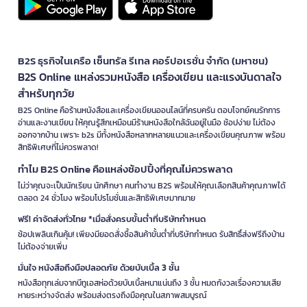
B2S ธุรกิจในเครือ เซ็นทรัล รีเทล คอร์ปอเรชั่น จำกัด (มหาชน)
B2S Online แหล่งรวมหนังสือ เครื่องเขียน และแรงบันดาลใจ
สำหรับทุกวัย
B2S Online คือร้านหนังสือและเครื่องเขียนออนไลน์ที่ครบครัน ตอบโจทย์คนรักการ
อ่านและงานเขียน ให้คุณรู้สึกเหมือนมีร้านหนังสือใกล้ฉันอยู่ในมือ ช้อปง่าย ไม่ต้อง
ออกจากบ้าน เพราะ b2s มีทั้งหนังสือหลากหลายแนวและเครื่องเขียนคุณภาพ พร้อม
สิทธิพิเศษที่ไม่ควรพลาด!
ทำไม B2S Online คือแหล่งช้อปปิ้งที่คุณไม่ควรพลาด
ไม่ว่าคุณจะเป็นนักเรียน นักศึกษา คนทำงาน B2S พร้อมให้คุณเลือกสินค้าคุณภาพได้
ตลอด 24 ชั่วโมง พร้อมโปรโมชั่นและสิทธิพิเศษมากมาย
ฟรี! ค่าจัดส่งทั่วไทย *เมื่อสั่งครบขั้นต่ำที่บริษัทกำหนด
ช้อปเพลินเกินคุ้ม! เพียงมียอดสั่งซื้อสินค้าขั้นต่ำที่บริษัทกำหนด รับสิทธิ์ส่งฟรีถึงบ้าน
ไม่ต้องจ่ายเพิ่ม
มั่นใจ หนังสือถึงมือปลอดภัย ด้วยบับเบิ้ล 3 ชั้น
หนังสือทุกเล่มจากบีทูเอสห่อด้วยบับเบิ้ลหนาแน่นถึง 3 ชั้น หมดกังวลเรื่องความเสีย
หายระหว่างจัดส่ง พร้อมส่งตรงถึงมือคุณในสภาพสมบูรณ์