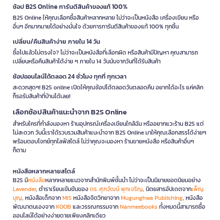
ช้อป B2S Online การันตีสินค้าของแท้ 100%
B2S Online ให้คุณเลือกซื้อสินค้าหลากหลาย ไม่ว่าจะเป็นหนังสือ เครื่องเขียน หรือ
อื่นๆ อีกมากมายได้อย่างมั่นใจ ด้วยการการันตีสินค้าของแท้ 100% ทุกชิ้น
เปลี่ยน/คืนสินค้าง่าย ภายใน 14 วัน
ซื้อไปแล้วไม่ตรงใจ? ไม่ว่าจะเป็นหนังสือที่เลือกผิด หรือสินค้ามีปัญหา คุณสามารถ
เปลี่ยนหรือคืนสินค้าได้ง่าย ๆ ภายใน 14 วันนับจากวันที่ได้รับสินค้า
ช้อปออนไลน์ได้ตลอด 24 ชั่วโมง ทุกที่ ทุกเวลา
สะดวกสุดๆ! B2S online เปิดให้คุณช้อปได้ตลอดวันตลอดคืน อยากได้อะไร แค่คลิก
ก็รอรับสินค้าที่บ้านได้เลย!
เลือกช้อปสินค้าแนะนำจาก B2S Online
สำหรับใครที่กำลังมองหา ร้านอุปกรณ์เครื่องเขียนใกล้ฉัน หรืออยากแวะร้าน B2S แต่
ไม่สะดวก วันนี้เราได้รวบรวมสินค้าแนะนำจาก B2S Online มาให้คุณเลือกสรรได้ง่ายๆ
พร้อมตอบโจทย์ทุกไลฟ์สไตล์ ไม่ว่าคุณจะมองหา ร้านขายหนังสือ หรือสินค้าอื่นๆ
ก็ตาม
หนังสือหลากหลายสไตล์
B2S มี
หนังสือ
หลากหลายแนวจากสำนักพิมพ์ชั้นนำ ไม่ว่าจะเป็นนิยายยอดนิยมอย่าง
Lavender
, ตำราเรียนเข้มข้นของ
ดร. ศุภวัฒน์ พุกเจริญ
, นิตยสารอัปเดตจาก
เพ็ญ
บุญ
, หนังสือเด็กจาก
MIS
หนังสือจิตวิทยาจาก
Mugunghwa Publishing
, หนังสือ
พัฒนาตนเองจาก
KOOB
และวรรณกรรมจาก
Nanmeebooks
ทั้งหมดนี้สามารถซื้อ
ออนไลน์ได้อย่างง่ายดายเพียงคลิกเดียว