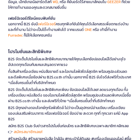
ข้อมูล, เอ็กซ์เทอนัลฮาร์ดดิสก์
WD
, หรือ คีย์บอร์ดไร้สายเมาส์คอมโบ
GEEZER
ที่ช่วย
ให้การทำงานของคุณสะดวกสบายยิ่งขึ้น
เฟอร์นิเจอร์ดีไซน์ครบฟังก์ชั่น
นอกจากนี้ B2S ยังมี
เฟอร์นิเจอร์
ครบทุกฟังก์ชันให้คุณได้เลือกสรรเพื่อตกแต่งบ้าน
และที่ทำงาน ไม่ว่าจะเป็นโต๊ะทำงานพับได้ จากแบรนด์
ONE
หรือ เก้าอี้ทำงาน
Furradec
ก็มีให้เลือกครบครัน
โปรโมชั่นและสิทธิพิเศษ
B2S จัดเต็มโปรโมชั่นและสิทธิพิเศษมากมายให้คุณเลือกช้อปออนไลน์ได้อย่างจุใจ
อัปเดตทุกเดือนกับแคมเปญลดราคาแรง
ทั้งสินค้าเครื่องเขียน หนังสือขายดี และไอเทมไลฟ์สไตล์สุดชิค พร้อมคูปองส่วนลด
และดีลพิเศษเมื่อช้อปผ่าน B2S.co.th เท่านั้น นอกจากนี้ B2S ยังใจดีส่งฟรีทั่วประเทศ
*เมื่อสั่งครบขั้นต่ำที่บริษัทกำหนด
B2S จัดเต็มโปรโมชั่นและสิทธิพิเศษเพียบ ช้อปออนไลน์ได้เลย! ลดแรงทุกเดือน ทั้ง
เครื่องเขียน หนังสือดัง ของไอเทมไลฟ์สไตล์สุดชิค พร้อมคูปองส่วนลดพิเศษเมื่อซื้อ
ผ่าน B2S.co.th เท่านั้น และส่งฟรีทั่วไทย *เมื่อสั่งครบขั้นต่ำที่บริษัทกำหนด
B2S มีทุกอย่างตอบโจทย์ทุกไลฟ์สไตล์ ไม่ว่าจะเป็นอุปกรณ์อ่านเขียน เครื่องเขียน
ของเล่นเสริมพัฒนาการ หรือเฟอร์นิเจอร์ ช้อปง่าย สะดวก ทุกที่ ทุกเวลา แค่มี App
B2S
สมัคร B2S Club รับข่าวสารโปรโมชั่นก่อนใคร และสิทธิพิเศษเฉพาะสมาชิก! คลิกเลย
สมัครสมาชิกเลย!
👉
#ร้านหนังสือ #ร้านขายหนังสือ ใกล้ฉัน #กระเป๋าใส่ดินสอ #เครื่องเขียนออนไลน์ #ซื้อ