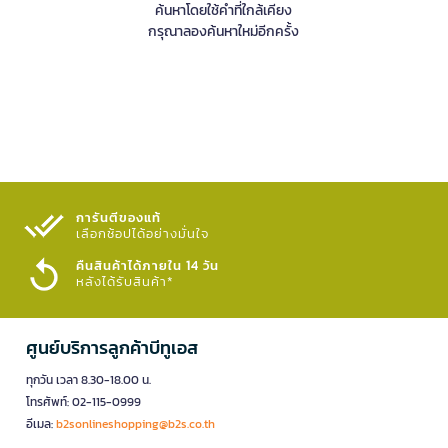
ค้นหาโดยใช้คำที่ใกล้เคียง
กรุณาลองค้นหาใหม่อีกครั้ง
การันตีของแท้
เลือกช้อปได้อย่างมั่นใจ​
คืนสินค้าได้ภายใน 14 วัน
หลังได้รับสินค้า*
ศูนย์บริการลูกค้าบีทูเอส
ทุกวัน เวลา 8.30-18.00 น.
โทรศัพท์: 02-115-0999
อีเมล:
b2sonlineshopping@b2s.co.th