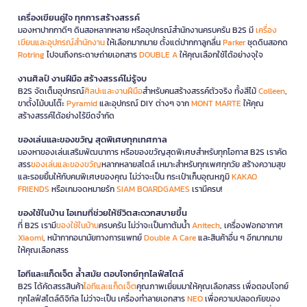
เครื่องเขียนคู่ใจ ทุกการสร้างสรรค์
มองหาปากกาดีๆ ดินสอหลากหลาย หรืออุปกรณ์สำนักงานครบครัน B2S มี
เครื่อง
เขียนและอุปกรณ์สำนักงาน
ให้เลือกมากมาย ตั้งแต่ปากกาลูกลื่น
Parker
ชุดดินสอกด
Rotring
ไปจนถึงกระดาษถ่ายเอกสาร
DOUBLE A
ให้คุณเลือกใช้ได้อย่างจุใจ
งานศิลป์ งานฝีมือ สร้างสรรค์ไม่รู้จบ
B2S จัดเต็มอุปกรณ์
ศิลปะและงานฝีมือ
สำหรับคนสร้างสรรค์ตัวจริง ทั้งสีไม้
Colleen
,
ขาตั้งไม้บนโต๊ะ
Pyramid
และอุปกรณ์ DIY ต่างๆ จาก
MONT MARTE
ให้คุณ
สร้างสรรค์ได้อย่างไร้ขีดจำกัด
ของเล่นและของขวัญ สุดพิเศษทุกเทศกาล
มองหาของเล่นเสริมพัฒนาการ หรือของขวัญสุดพิเศษสำหรับทุกโอกาส B2S เราคัด
สรร
ของเล่นและของขวัญ
หลากหลายสไตล์ เหมาะสำหรับทุกเพศทุกวัย สร้างความสุข
และรอยยิ้มให้กับคนพิเศษของคุณ ไม่ว่าจะเป็น กระเป๋าเก็บอุณหภูมิ
KAKAO
FRIENDS
หรือเกมจดหมายรัก
SIAM BOARDGAMES
เรามีครบ!
ของใช้ในบ้าน ไอเทมที่ช่วยให้ชีวิตสะดวกสบายขึ้น
ที่ B2S เรามี
ของใช้ในบ้าน
ครบครัน ไม่ว่าจะเป็นกาต้มน้ำ
Anitech
, เครื่องฟอกอากาศ
Xiaomi
, หน้ากากอนามัยทางการแพทย์
Double A Care
และสินค้าอื่น ๆ อีกมากมาย
ให้คุณเลือกสรร
ไอทีและแก็ดเจ็ต ล้ำสมัย ตอบโจทย์ทุกไลฟ์สไตล์
B2S ได้คัดสรรสินค้า
ไอทีและแก็ดเจ็ต
คุณภาพเยี่ยมมาให้คุณเลือกสรร เพื่อตอบโจทย์
ทุกไลฟ์สไตล์ดิจิทัล ไม่ว่าจะเป็น เครื่องทำลายเอกสาร
NEO
เพื่อความปลอดภัยของ