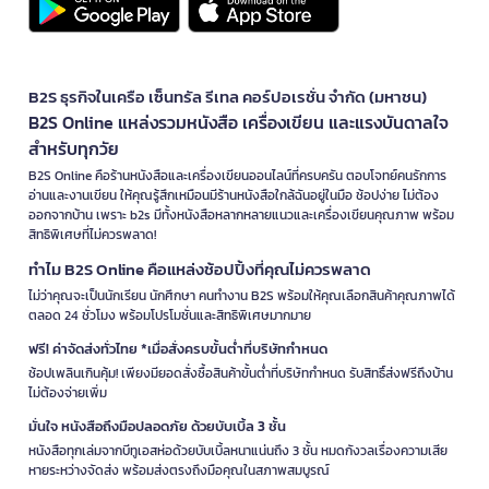
B2S ธุรกิจในเครือ เซ็นทรัล รีเทล คอร์ปอเรชั่น จำกัด (มหาชน)
B2S Online แหล่งรวมหนังสือ เครื่องเขียน และแรงบันดาลใจ
สำหรับทุกวัย
B2S Online คือร้านหนังสือและเครื่องเขียนออนไลน์ที่ครบครัน ตอบโจทย์คนรักการ
อ่านและงานเขียน ให้คุณรู้สึกเหมือนมีร้านหนังสือใกล้ฉันอยู่ในมือ ช้อปง่าย ไม่ต้อง
ออกจากบ้าน เพราะ b2s มีทั้งหนังสือหลากหลายแนวและเครื่องเขียนคุณภาพ พร้อม
สิทธิพิเศษที่ไม่ควรพลาด!
ทำไม B2S Online คือแหล่งช้อปปิ้งที่คุณไม่ควรพลาด
ไม่ว่าคุณจะเป็นนักเรียน นักศึกษา คนทำงาน B2S พร้อมให้คุณเลือกสินค้าคุณภาพได้
ตลอด 24 ชั่วโมง พร้อมโปรโมชั่นและสิทธิพิเศษมากมาย
ฟรี! ค่าจัดส่งทั่วไทย *เมื่อสั่งครบขั้นต่ำที่บริษัทกำหนด
ช้อปเพลินเกินคุ้ม! เพียงมียอดสั่งซื้อสินค้าขั้นต่ำที่บริษัทกำหนด รับสิทธิ์ส่งฟรีถึงบ้าน
ไม่ต้องจ่ายเพิ่ม
มั่นใจ หนังสือถึงมือปลอดภัย ด้วยบับเบิ้ล 3 ชั้น
หนังสือทุกเล่มจากบีทูเอสห่อด้วยบับเบิ้ลหนาแน่นถึง 3 ชั้น หมดกังวลเรื่องความเสีย
หายระหว่างจัดส่ง พร้อมส่งตรงถึงมือคุณในสภาพสมบูรณ์