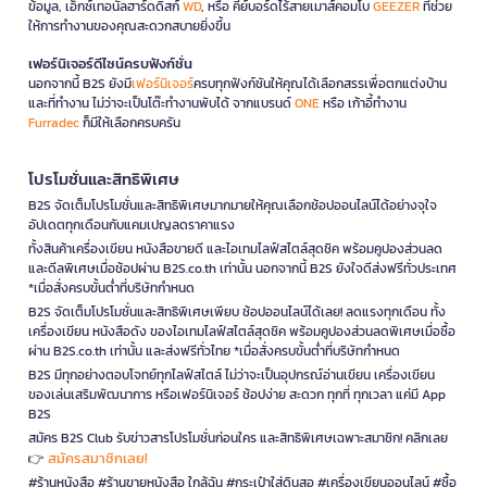
ข้อมูล, เอ็กซ์เทอนัลฮาร์ดดิสก์
WD
, หรือ คีย์บอร์ดไร้สายเมาส์คอมโบ
GEEZER
ที่ช่วย
ให้การทำงานของคุณสะดวกสบายยิ่งขึ้น
เฟอร์นิเจอร์ดีไซน์ครบฟังก์ชั่น
นอกจากนี้ B2S ยังมี
เฟอร์นิเจอร์
ครบทุกฟังก์ชันให้คุณได้เลือกสรรเพื่อตกแต่งบ้าน
และที่ทำงาน ไม่ว่าจะเป็นโต๊ะทำงานพับได้ จากแบรนด์
ONE
หรือ เก้าอี้ทำงาน
Furradec
ก็มีให้เลือกครบครัน
โปรโมชั่นและสิทธิพิเศษ
B2S จัดเต็มโปรโมชั่นและสิทธิพิเศษมากมายให้คุณเลือกช้อปออนไลน์ได้อย่างจุใจ
อัปเดตทุกเดือนกับแคมเปญลดราคาแรง
ทั้งสินค้าเครื่องเขียน หนังสือขายดี และไอเทมไลฟ์สไตล์สุดชิค พร้อมคูปองส่วนลด
และดีลพิเศษเมื่อช้อปผ่าน B2S.co.th เท่านั้น นอกจากนี้ B2S ยังใจดีส่งฟรีทั่วประเทศ
*เมื่อสั่งครบขั้นต่ำที่บริษัทกำหนด
B2S จัดเต็มโปรโมชั่นและสิทธิพิเศษเพียบ ช้อปออนไลน์ได้เลย! ลดแรงทุกเดือน ทั้ง
เครื่องเขียน หนังสือดัง ของไอเทมไลฟ์สไตล์สุดชิค พร้อมคูปองส่วนลดพิเศษเมื่อซื้อ
ผ่าน B2S.co.th เท่านั้น และส่งฟรีทั่วไทย *เมื่อสั่งครบขั้นต่ำที่บริษัทกำหนด
B2S มีทุกอย่างตอบโจทย์ทุกไลฟ์สไตล์ ไม่ว่าจะเป็นอุปกรณ์อ่านเขียน เครื่องเขียน
ของเล่นเสริมพัฒนาการ หรือเฟอร์นิเจอร์ ช้อปง่าย สะดวก ทุกที่ ทุกเวลา แค่มี App
B2S
สมัคร B2S Club รับข่าวสารโปรโมชั่นก่อนใคร และสิทธิพิเศษเฉพาะสมาชิก! คลิกเลย
สมัครสมาชิกเลย!
👉
#ร้านหนังสือ #ร้านขายหนังสือ ใกล้ฉัน #กระเป๋าใส่ดินสอ #เครื่องเขียนออนไลน์ #ซื้อ