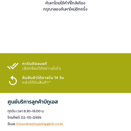
ค้นหาโดยใช้คำที่ใกล้เคียง
กรุณาลองค้นหาใหม่อีกครั้ง
การันตีของแท้
เลือกช้อปได้อย่างมั่นใจ​
คืนสินค้าได้ภายใน 14 วัน
หลังได้รับสินค้า*
ศูนย์บริการลูกค้าบีทูเอส
ทุกวัน เวลา 8.30-18.00 น.
โทรศัพท์: 02-115-0999
อีเมล:
b2sonlineshopping@b2s.co.th