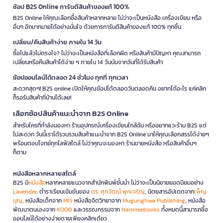
ช้อป B2S Online การันตีสินค้าของแท้ 100%
B2S Online ให้คุณเลือกซื้อสินค้าหลากหลาย ไม่ว่าจะเป็นหนังสือ เครื่องเขียน หรือ
อื่นๆ อีกมากมายได้อย่างมั่นใจ ด้วยการการันตีสินค้าของแท้ 100% ทุกชิ้น
เปลี่ยน/คืนสินค้าง่าย ภายใน 14 วัน
ซื้อไปแล้วไม่ตรงใจ? ไม่ว่าจะเป็นหนังสือที่เลือกผิด หรือสินค้ามีปัญหา คุณสามารถ
เปลี่ยนหรือคืนสินค้าได้ง่าย ๆ ภายใน 14 วันนับจากวันที่ได้รับสินค้า
ช้อปออนไลน์ได้ตลอด 24 ชั่วโมง ทุกที่ ทุกเวลา
สะดวกสุดๆ! B2S online เปิดให้คุณช้อปได้ตลอดวันตลอดคืน อยากได้อะไร แค่คลิก
ก็รอรับสินค้าที่บ้านได้เลย!
เลือกช้อปสินค้าแนะนำจาก B2S Online
สำหรับใครที่กำลังมองหา ร้านอุปกรณ์เครื่องเขียนใกล้ฉัน หรืออยากแวะร้าน B2S แต่
ไม่สะดวก วันนี้เราได้รวบรวมสินค้าแนะนำจาก B2S Online มาให้คุณเลือกสรรได้ง่ายๆ
พร้อมตอบโจทย์ทุกไลฟ์สไตล์ ไม่ว่าคุณจะมองหา ร้านขายหนังสือ หรือสินค้าอื่นๆ
ก็ตาม
หนังสือหลากหลายสไตล์
B2S มี
หนังสือ
หลากหลายแนวจากสำนักพิมพ์ชั้นนำ ไม่ว่าจะเป็นนิยายยอดนิยมอย่าง
Lavender
, ตำราเรียนเข้มข้นของ
ดร. ศุภวัฒน์ พุกเจริญ
, นิตยสารอัปเดตจาก
เพ็ญ
บุญ
, หนังสือเด็กจาก
MIS
หนังสือจิตวิทยาจาก
Mugunghwa Publishing
, หนังสือ
พัฒนาตนเองจาก
KOOB
และวรรณกรรมจาก
Nanmeebooks
ทั้งหมดนี้สามารถซื้อ
ออนไลน์ได้อย่างง่ายดายเพียงคลิกเดียว