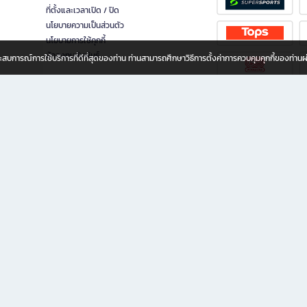
ที่ตั้งและเวลาเปิด / ปิด
นโยบายความเป็นส่วนตัว
นโยบายการใช้คุกกี้
นักลงทุนสัมพันธ์
อประสบการณ์การใช้บริการที่ดีที่สุดของท่าน ท่านสามารถศึกษาวิธีการตั้งค่าการควบคุมคุกกี้ของท่าน
ทุกวัย
ขียน ให้คุณรู้สึกเหมือนมีร้านหนังสือใกล้ฉันอยู่ในมือ ช้อปง่าย ไม่ต้องออกจากบ้าน เพราะ b2
 ชั่วโมง พร้อมโปรโมชั่นและสิทธิพิเศษมากมาย