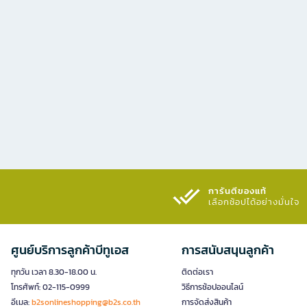
การันตีของแท้
เลือกช้อปได้อย่างมั่นใจ​
ศูนย์บริการลูกค้าบีทูเอส
การสนับสนุนลูกค้า
ทุกวัน เวลา 8.30-18.00 น.
ติดต่อเรา
โทรศัพท์: 02-115-0999
วิธีการช้อปออนไลน์
อีเมล:
b2sonlineshopping@b2s.co.th
การจัดส่งสินค้า