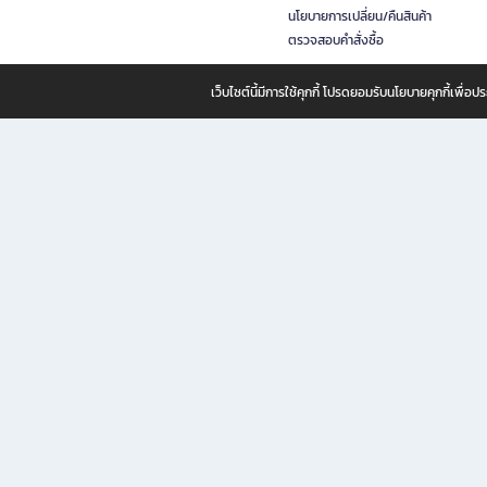
นโยบายการเปลี่ยน/คืนสินค้า
ตรวจสอบคำสั่งซื้อ
เว็บไซต์นี้มีการใช้คุกกี้ โปรดยอมรับนโยบายคุกกี้เพื่
B2S ธุรกิจในเครือ เซ็นทรัล รีเทล คอร์ปอเรชั่น จำกัด (มหาชน)
B2S Online แหล่งรวมหนังสือ เครื่องเขียน และแรงบันดาลใจสำหรับ
B2S Online คือร้านหนังสือและเครื่องเขียนออนไลน์ที่ครบครัน ตอบโจทย์คนรักการอ่านและงานเ
ทำไม B2S Online คือแหล่งช้อปปิ้งที่คุณไม่ควรพลาด
ไม่ว่าคุณจะเป็นนักเรียน นักศึกษา คนทำงาน B2S พร้อมให้คุณเลือกสินค้าคุณภาพได้ตลอด 24