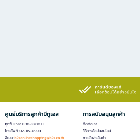
การันตีของแท้
เลือกช้อปได้อย่างมั่นใจ​
ศูนย์บริการลูกค้าบีทูเอส
การสนับสนุนลูกค้า
ทุกวัน เวลา 8.30-18.00 น.
ติดต่อเรา
โทรศัพท์: 02-115-0999
วิธีการช้อปออนไลน์
อีเมล:
b2sonlineshopping@b2s.co.th
การจัดส่งสินค้า