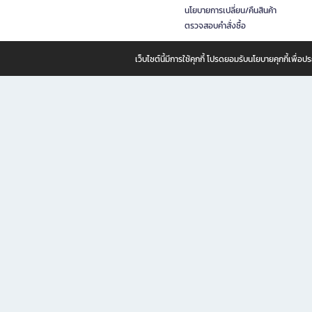
นโยบายการเปลี่ยน/คืนสินค้า
ตรวจสอบคำสั่งซื้อ
เว็บไซต์นี้มีการใช้คุกกี้ โปรดยอมรับนโยบายคุกกี้เพื่
B2S ธุรกิจในเครือ เซ็นทรัล รีเทล คอร์ปอเรชั่น จำกัด (มหาชน)
B2S Online แหล่งรวมหนังสือ เครื่องเขียน และแรงบันดาลใจสำหรับ
B2S Online คือร้านหนังสือและเครื่องเขียนออนไลน์ที่ครบครัน ตอบโจทย์คนรักการอ่านและงานเ
ทำไม B2S Online คือแหล่งช้อปปิ้งที่คุณไม่ควรพลาด
ไม่ว่าคุณจะเป็นนักเรียน นักศึกษา คนทำงาน B2S พร้อมให้คุณเลือกสินค้าคุณภาพได้ตลอด 24