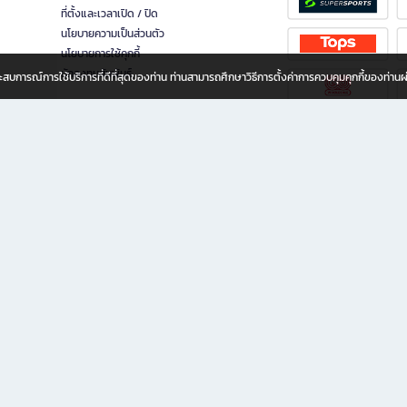
ที่ตั้งและเวลาเปิด / ปิด
นโยบายความเป็นส่วนตัว
นโยบายการใช้คุกกี้
นักลงทุนสัมพันธ์
อประสบการณ์การใช้บริการที่ดีที่สุดของท่าน ท่านสามารถศึกษาวิธีการตั้งค่าการควบคุมคุกกี้ของท่าน
ทุกวัย
ขียน ให้คุณรู้สึกเหมือนมีร้านหนังสือใกล้ฉันอยู่ในมือ ช้อปง่าย ไม่ต้องออกจากบ้าน เพราะ b2
 ชั่วโมง พร้อมโปรโมชั่นและสิทธิพิเศษมากมาย