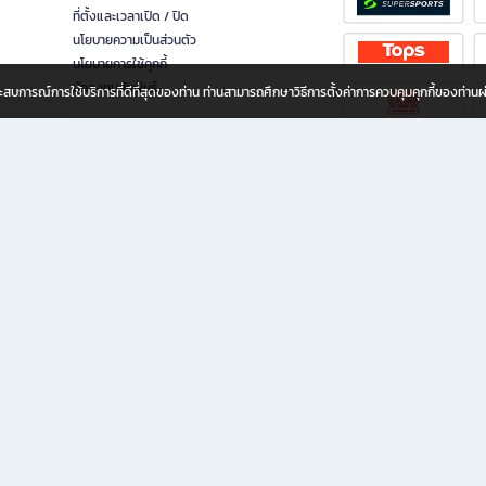
ที่ตั้งและเวลาเปิด / ปิด
นโยบายความเป็นส่วนตัว
นโยบายการใช้คุกกี้
นักลงทุนสัมพันธ์
อประสบการณ์การใช้บริการที่ดีที่สุดของท่าน ท่านสามารถศึกษาวิธีการตั้งค่าการควบคุมคุกกี้ของท่าน
ทุกวัย
ขียน ให้คุณรู้สึกเหมือนมีร้านหนังสือใกล้ฉันอยู่ในมือ ช้อปง่าย ไม่ต้องออกจากบ้าน เพราะ b2
 ชั่วโมง พร้อมโปรโมชั่นและสิทธิพิเศษมากมาย