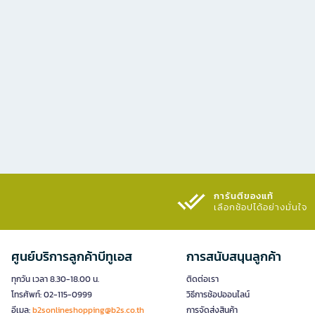
การันตีของแท้
เลือกช้อปได้อย่างมั่นใจ​
ศูนย์บริการลูกค้าบีทูเอส
การสนับสนุนลูกค้า
ทุกวัน เวลา 8.30-18.00 น.
ติดต่อเรา
โทรศัพท์: 02-115-0999
วิธีการช้อปออนไลน์
อีเมล:
b2sonlineshopping@b2s.co.th
การจัดส่งสินค้า