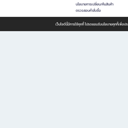
นโยบายการเปลี่ยน/คืนสินค้า
ตรวจสอบคำสั่งซื้อ
เว็บไซต์นี้มีการใช้คุกกี้ โปรดยอมรับนโยบายคุกกี้เพื่
B2S ธุรกิจในเครือ เซ็นทรัล รีเทล คอร์ปอเรชั่น จำกัด (มหาชน)
B2S Online แหล่งรวมหนังสือ เครื่องเขียน และแรงบันดาลใจสำหรับ
B2S Online คือร้านหนังสือและเครื่องเขียนออนไลน์ที่ครบครัน ตอบโจทย์คนรักการอ่านและงานเ
ทำไม B2S Online คือแหล่งช้อปปิ้งที่คุณไม่ควรพลาด
ไม่ว่าคุณจะเป็นนักเรียน นักศึกษา คนทำงาน B2S พร้อมให้คุณเลือกสินค้าคุณภาพได้ตลอด 24