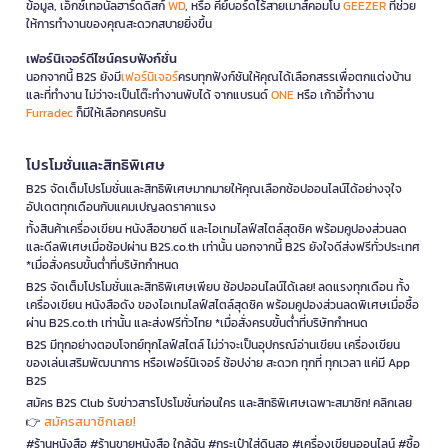
ข้อมูล, เอ็กซ์เทอนัลฮาร์ดดิสก์
WD
, หรือ คีย์บอร์ดไร้สายเมาส์คอมโบ
GEEZER
ที่ช่วย
ให้การทำงานของคุณสะดวกสบายยิ่งขึ้น
เฟอร์นิเจอร์ดีไซน์ครบฟังก์ชั่น
นอกจากนี้ B2S ยังมี
เฟอร์นิเจอร์
ครบทุกฟังก์ชันให้คุณได้เลือกสรรเพื่อตกแต่งบ้าน
และที่ทำงาน ไม่ว่าจะเป็นโต๊ะทำงานพับได้ จากแบรนด์
ONE
หรือ เก้าอี้ทำงาน
Furradec
ก็มีให้เลือกครบครัน
โปรโมชั่นและสิทธิพิเศษ
B2S จัดเต็มโปรโมชั่นและสิทธิพิเศษมากมายให้คุณเลือกช้อปออนไลน์ได้อย่างจุใจ
อัปเดตทุกเดือนกับแคมเปญลดราคาแรง
ทั้งสินค้าเครื่องเขียน หนังสือขายดี และไอเทมไลฟ์สไตล์สุดชิค พร้อมคูปองส่วนลด
และดีลพิเศษเมื่อช้อปผ่าน B2S.co.th เท่านั้น นอกจากนี้ B2S ยังใจดีส่งฟรีทั่วประเทศ
*เมื่อสั่งครบขั้นต่ำที่บริษัทกำหนด
B2S จัดเต็มโปรโมชั่นและสิทธิพิเศษเพียบ ช้อปออนไลน์ได้เลย! ลดแรงทุกเดือน ทั้ง
เครื่องเขียน หนังสือดัง ของไอเทมไลฟ์สไตล์สุดชิค พร้อมคูปองส่วนลดพิเศษเมื่อซื้อ
ผ่าน B2S.co.th เท่านั้น และส่งฟรีทั่วไทย *เมื่อสั่งครบขั้นต่ำที่บริษัทกำหนด
B2S มีทุกอย่างตอบโจทย์ทุกไลฟ์สไตล์ ไม่ว่าจะเป็นอุปกรณ์อ่านเขียน เครื่องเขียน
ของเล่นเสริมพัฒนาการ หรือเฟอร์นิเจอร์ ช้อปง่าย สะดวก ทุกที่ ทุกเวลา แค่มี App
B2S
สมัคร B2S Club รับข่าวสารโปรโมชั่นก่อนใคร และสิทธิพิเศษเฉพาะสมาชิก! คลิกเลย
สมัครสมาชิกเลย!
👉
#ร้านหนังสือ #ร้านขายหนังสือ ใกล้ฉัน #กระเป๋าใส่ดินสอ #เครื่องเขียนออนไลน์ #ซื้อ