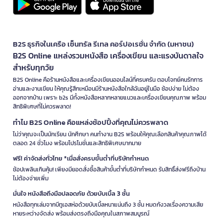
B2S ธุรกิจในเครือ เซ็นทรัล รีเทล คอร์ปอเรชั่น จำกัด (มหาชน)
B2S Online แหล่งรวมหนังสือ เครื่องเขียน และแรงบันดาลใจ
สำหรับทุกวัย
B2S Online คือร้านหนังสือและเครื่องเขียนออนไลน์ที่ครบครัน ตอบโจทย์คนรักการ
อ่านและงานเขียน ให้คุณรู้สึกเหมือนมีร้านหนังสือใกล้ฉันอยู่ในมือ ช้อปง่าย ไม่ต้อง
ออกจากบ้าน เพราะ b2s มีทั้งหนังสือหลากหลายแนวและเครื่องเขียนคุณภาพ พร้อม
สิทธิพิเศษที่ไม่ควรพลาด!
ทำไม B2S Online คือแหล่งช้อปปิ้งที่คุณไม่ควรพลาด
ไม่ว่าคุณจะเป็นนักเรียน นักศึกษา คนทำงาน B2S พร้อมให้คุณเลือกสินค้าคุณภาพได้
ตลอด 24 ชั่วโมง พร้อมโปรโมชั่นและสิทธิพิเศษมากมาย
ฟรี! ค่าจัดส่งทั่วไทย *เมื่อสั่งครบขั้นต่ำที่บริษัทกำหนด
ช้อปเพลินเกินคุ้ม! เพียงมียอดสั่งซื้อสินค้าขั้นต่ำที่บริษัทกำหนด รับสิทธิ์ส่งฟรีถึงบ้าน
ไม่ต้องจ่ายเพิ่ม
มั่นใจ หนังสือถึงมือปลอดภัย ด้วยบับเบิ้ล 3 ชั้น
หนังสือทุกเล่มจากบีทูเอสห่อด้วยบับเบิ้ลหนาแน่นถึง 3 ชั้น หมดกังวลเรื่องความเสีย
หายระหว่างจัดส่ง พร้อมส่งตรงถึงมือคุณในสภาพสมบูรณ์