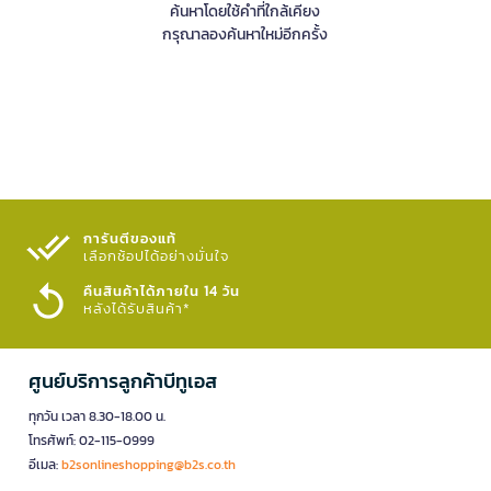
ค้นหาโดยใช้คำที่ใกล้เคียง
กรุณาลองค้นหาใหม่อีกครั้ง
การันตีของแท้
เลือกช้อปได้อย่างมั่นใจ​
คืนสินค้าได้ภายใน 14 วัน
หลังได้รับสินค้า*
ศูนย์บริการลูกค้าบีทูเอส
ทุกวัน เวลา 8.30-18.00 น.
โทรศัพท์: 02-115-0999
อีเมล:
b2sonlineshopping@b2s.co.th