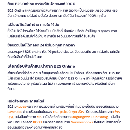
ช้อป B2S Online การันตีสินค้าของแท้ 100%
B2S Online ให้คุณเลือกซื้อสินค้าหลากหลาย ไม่ว่าจะเป็นหนังสือ เครื่องเขียน หรือ
อื่นๆ อีกมากมายได้อย่างมั่นใจ ด้วยการการันตีสินค้าของแท้ 100% ทุกชิ้น
เปลี่ยน/คืนสินค้าง่าย ภายใน 14 วัน
ซื้อไปแล้วไม่ตรงใจ? ไม่ว่าจะเป็นหนังสือที่เลือกผิด หรือสินค้ามีปัญหา คุณสามารถ
เปลี่ยนหรือคืนสินค้าได้ง่าย ๆ ภายใน 14 วันนับจากวันที่ได้รับสินค้า
ช้อปออนไลน์ได้ตลอด 24 ชั่วโมง ทุกที่ ทุกเวลา
สะดวกสุดๆ! B2S online เปิดให้คุณช้อปได้ตลอดวันตลอดคืน อยากได้อะไร แค่คลิก
ก็รอรับสินค้าที่บ้านได้เลย!
เลือกช้อปสินค้าแนะนำจาก B2S Online
สำหรับใครที่กำลังมองหา ร้านอุปกรณ์เครื่องเขียนใกล้ฉัน หรืออยากแวะร้าน B2S แต่
ไม่สะดวก วันนี้เราได้รวบรวมสินค้าแนะนำจาก B2S Online มาให้คุณเลือกสรรได้ง่ายๆ
พร้อมตอบโจทย์ทุกไลฟ์สไตล์ ไม่ว่าคุณจะมองหา ร้านขายหนังสือ หรือสินค้าอื่นๆ
ก็ตาม
หนังสือหลากหลายสไตล์
B2S มี
หนังสือ
หลากหลายแนวจากสำนักพิมพ์ชั้นนำ ไม่ว่าจะเป็นนิยายยอดนิยมอย่าง
Lavender
, ตำราเรียนเข้มข้นของ
ดร. ศุภวัฒน์ พุกเจริญ
, นิตยสารอัปเดตจาก
เพ็ญ
บุญ
, หนังสือเด็กจาก
MIS
หนังสือจิตวิทยาจาก
Mugunghwa Publishing
, หนังสือ
พัฒนาตนเองจาก
KOOB
และวรรณกรรมจาก
Nanmeebooks
ทั้งหมดนี้สามารถซื้อ
ออนไลน์ได้อย่างง่ายดายเพียงคลิกเดียว