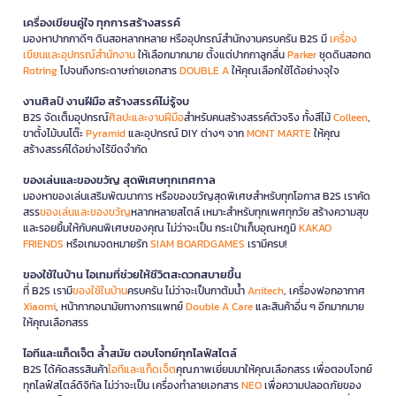
เครื่องเขียนคู่ใจ ทุกการสร้างสรรค์
มองหาปากกาดีๆ ดินสอหลากหลาย หรืออุปกรณ์สำนักงานครบครัน B2S มี
เครื่อง
เขียนและอุปกรณ์สำนักงาน
ให้เลือกมากมาย ตั้งแต่ปากกาลูกลื่น
Parker
ชุดดินสอกด
Rotring
ไปจนถึงกระดาษถ่ายเอกสาร
DOUBLE A
ให้คุณเลือกใช้ได้อย่างจุใจ
งานศิลป์ งานฝีมือ สร้างสรรค์ไม่รู้จบ
B2S จัดเต็มอุปกรณ์
ศิลปะและงานฝีมือ
สำหรับคนสร้างสรรค์ตัวจริง ทั้งสีไม้
Colleen
,
ขาตั้งไม้บนโต๊ะ
Pyramid
และอุปกรณ์ DIY ต่างๆ จาก
MONT MARTE
ให้คุณ
สร้างสรรค์ได้อย่างไร้ขีดจำกัด
ของเล่นและของขวัญ สุดพิเศษทุกเทศกาล
มองหาของเล่นเสริมพัฒนาการ หรือของขวัญสุดพิเศษสำหรับทุกโอกาส B2S เราคัด
สรร
ของเล่นและของขวัญ
หลากหลายสไตล์ เหมาะสำหรับทุกเพศทุกวัย สร้างความสุข
และรอยยิ้มให้กับคนพิเศษของคุณ ไม่ว่าจะเป็น กระเป๋าเก็บอุณหภูมิ
KAKAO
FRIENDS
หรือเกมจดหมายรัก
SIAM BOARDGAMES
เรามีครบ!
ของใช้ในบ้าน ไอเทมที่ช่วยให้ชีวิตสะดวกสบายขึ้น
ที่ B2S เรามี
ของใช้ในบ้าน
ครบครัน ไม่ว่าจะเป็นกาต้มน้ำ
Anitech
, เครื่องฟอกอากาศ
Xiaomi
, หน้ากากอนามัยทางการแพทย์
Double A Care
และสินค้าอื่น ๆ อีกมากมาย
ให้คุณเลือกสรร
ไอทีและแก็ดเจ็ต ล้ำสมัย ตอบโจทย์ทุกไลฟ์สไตล์
B2S ได้คัดสรรสินค้า
ไอทีและแก็ดเจ็ต
คุณภาพเยี่ยมมาให้คุณเลือกสรร เพื่อตอบโจทย์
ทุกไลฟ์สไตล์ดิจิทัล ไม่ว่าจะเป็น เครื่องทำลายเอกสาร
NEO
เพื่อความปลอดภัยของ