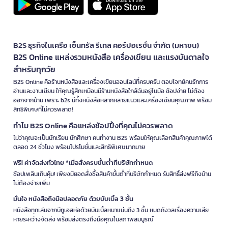
B2S ธุรกิจในเครือ เซ็นทรัล รีเทล คอร์ปอเรชั่น จำกัด (มหาชน)
B2S Online แหล่งรวมหนังสือ เครื่องเขียน และแรงบันดาลใจ
สำหรับทุกวัย
B2S Online คือร้านหนังสือและเครื่องเขียนออนไลน์ที่ครบครัน ตอบโจทย์คนรักการ
อ่านและงานเขียน ให้คุณรู้สึกเหมือนมีร้านหนังสือใกล้ฉันอยู่ในมือ ช้อปง่าย ไม่ต้อง
ออกจากบ้าน เพราะ b2s มีทั้งหนังสือหลากหลายแนวและเครื่องเขียนคุณภาพ พร้อม
สิทธิพิเศษที่ไม่ควรพลาด!
ทำไม B2S Online คือแหล่งช้อปปิ้งที่คุณไม่ควรพลาด
ไม่ว่าคุณจะเป็นนักเรียน นักศึกษา คนทำงาน B2S พร้อมให้คุณเลือกสินค้าคุณภาพได้
ตลอด 24 ชั่วโมง พร้อมโปรโมชั่นและสิทธิพิเศษมากมาย
ฟรี! ค่าจัดส่งทั่วไทย *เมื่อสั่งครบขั้นต่ำที่บริษัทกำหนด
ช้อปเพลินเกินคุ้ม! เพียงมียอดสั่งซื้อสินค้าขั้นต่ำที่บริษัทกำหนด รับสิทธิ์ส่งฟรีถึงบ้าน
ไม่ต้องจ่ายเพิ่ม
มั่นใจ หนังสือถึงมือปลอดภัย ด้วยบับเบิ้ล 3 ชั้น
หนังสือทุกเล่มจากบีทูเอสห่อด้วยบับเบิ้ลหนาแน่นถึง 3 ชั้น หมดกังวลเรื่องความเสีย
หายระหว่างจัดส่ง พร้อมส่งตรงถึงมือคุณในสภาพสมบูรณ์