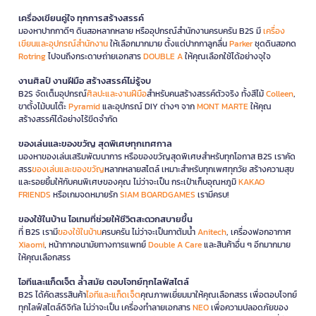
เครื่องเขียนคู่ใจ ทุกการสร้างสรรค์
มองหาปากกาดีๆ ดินสอหลากหลาย หรืออุปกรณ์สำนักงานครบครัน B2S มี
เครื่อง
เขียนและอุปกรณ์สำนักงาน
ให้เลือกมากมาย ตั้งแต่ปากกาลูกลื่น
Parker
ชุดดินสอกด
Rotring
ไปจนถึงกระดาษถ่ายเอกสาร
DOUBLE A
ให้คุณเลือกใช้ได้อย่างจุใจ
งานศิลป์ งานฝีมือ สร้างสรรค์ไม่รู้จบ
B2S จัดเต็มอุปกรณ์
ศิลปะและงานฝีมือ
สำหรับคนสร้างสรรค์ตัวจริง ทั้งสีไม้
Colleen
,
ขาตั้งไม้บนโต๊ะ
Pyramid
และอุปกรณ์ DIY ต่างๆ จาก
MONT MARTE
ให้คุณ
สร้างสรรค์ได้อย่างไร้ขีดจำกัด
ของเล่นและของขวัญ สุดพิเศษทุกเทศกาล
มองหาของเล่นเสริมพัฒนาการ หรือของขวัญสุดพิเศษสำหรับทุกโอกาส B2S เราคัด
สรร
ของเล่นและของขวัญ
หลากหลายสไตล์ เหมาะสำหรับทุกเพศทุกวัย สร้างความสุข
และรอยยิ้มให้กับคนพิเศษของคุณ ไม่ว่าจะเป็น กระเป๋าเก็บอุณหภูมิ
KAKAO
FRIENDS
หรือเกมจดหมายรัก
SIAM BOARDGAMES
เรามีครบ!
ของใช้ในบ้าน ไอเทมที่ช่วยให้ชีวิตสะดวกสบายขึ้น
ที่ B2S เรามี
ของใช้ในบ้าน
ครบครัน ไม่ว่าจะเป็นกาต้มน้ำ
Anitech
, เครื่องฟอกอากาศ
Xiaomi
, หน้ากากอนามัยทางการแพทย์
Double A Care
และสินค้าอื่น ๆ อีกมากมาย
ให้คุณเลือกสรร
ไอทีและแก็ดเจ็ต ล้ำสมัย ตอบโจทย์ทุกไลฟ์สไตล์
B2S ได้คัดสรรสินค้า
ไอทีและแก็ดเจ็ต
คุณภาพเยี่ยมมาให้คุณเลือกสรร เพื่อตอบโจทย์
ทุกไลฟ์สไตล์ดิจิทัล ไม่ว่าจะเป็น เครื่องทำลายเอกสาร
NEO
เพื่อความปลอดภัยของ