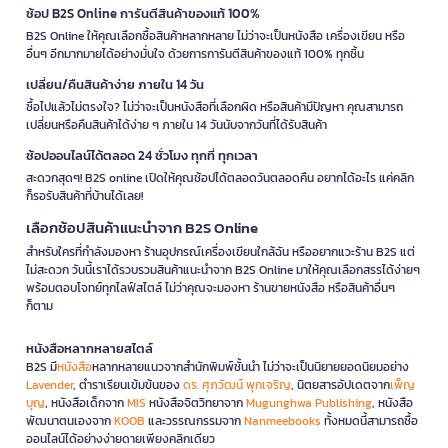
ช้อป B2S Online การันตีสินค้าของแท้ 100%
B2S Online ให้คุณเลือกซื้อสินค้าหลากหลาย ไม่ว่าจะเป็นหนังสือ เครื่องเขียน หรือ
อื่นๆ อีกมากมายได้อย่างมั่นใจ ด้วยการการันตีสินค้าของแท้ 100% ทุกชิ้น
เปลี่ยน/คืนสินค้าง่าย ภายใน 14 วัน
ซื้อไปแล้วไม่ตรงใจ? ไม่ว่าจะเป็นหนังสือที่เลือกผิด หรือสินค้ามีปัญหา คุณสามารถ
เปลี่ยนหรือคืนสินค้าได้ง่าย ๆ ภายใน 14 วันนับจากวันที่ได้รับสินค้า
ช้อปออนไลน์ได้ตลอด 24 ชั่วโมง ทุกที่ ทุกเวลา
สะดวกสุดๆ! B2S online เปิดให้คุณช้อปได้ตลอดวันตลอดคืน อยากได้อะไร แค่คลิก
ก็รอรับสินค้าที่บ้านได้เลย!
เลือกช้อปสินค้าแนะนำจาก B2S Online
สำหรับใครที่กำลังมองหา ร้านอุปกรณ์เครื่องเขียนใกล้ฉัน หรืออยากแวะร้าน B2S แต่
ไม่สะดวก วันนี้เราได้รวบรวมสินค้าแนะนำจาก B2S Online มาให้คุณเลือกสรรได้ง่ายๆ
พร้อมตอบโจทย์ทุกไลฟ์สไตล์ ไม่ว่าคุณจะมองหา ร้านขายหนังสือ หรือสินค้าอื่นๆ
ก็ตาม
หนังสือหลากหลายสไตล์
B2S มี
หนังสือ
หลากหลายแนวจากสำนักพิมพ์ชั้นนำ ไม่ว่าจะเป็นนิยายยอดนิยมอย่าง
Lavender
, ตำราเรียนเข้มข้นของ
ดร. ศุภวัฒน์ พุกเจริญ
, นิตยสารอัปเดตจาก
เพ็ญ
บุญ
, หนังสือเด็กจาก
MIS
หนังสือจิตวิทยาจาก
Mugunghwa Publishing
, หนังสือ
พัฒนาตนเองจาก
KOOB
และวรรณกรรมจาก
Nanmeebooks
ทั้งหมดนี้สามารถซื้อ
ออนไลน์ได้อย่างง่ายดายเพียงคลิกเดียว