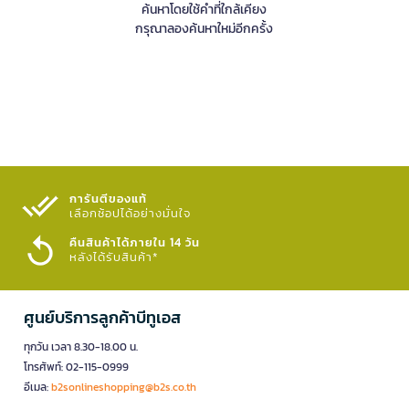
ค้นหาโดยใช้คำที่ใกล้เคียง
กรุณาลองค้นหาใหม่อีกครั้ง
การันตีของแท้
เลือกช้อปได้อย่างมั่นใจ​
คืนสินค้าได้ภายใน 14 วัน
หลังได้รับสินค้า*
ศูนย์บริการลูกค้าบีทูเอส
ทุกวัน เวลา 8.30-18.00 น.
โทรศัพท์: 02-115-0999
อีเมล:
b2sonlineshopping@b2s.co.th