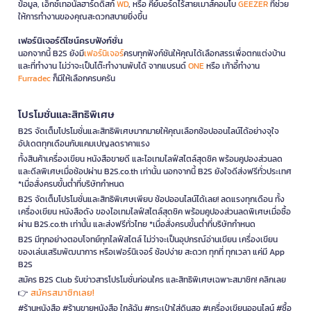
ข้อมูล, เอ็กซ์เทอนัลฮาร์ดดิสก์
WD
, หรือ คีย์บอร์ดไร้สายเมาส์คอมโบ
GEEZER
ที่ช่วย
ให้การทำงานของคุณสะดวกสบายยิ่งขึ้น
เฟอร์นิเจอร์ดีไซน์ครบฟังก์ชั่น
นอกจากนี้ B2S ยังมี
เฟอร์นิเจอร์
ครบทุกฟังก์ชันให้คุณได้เลือกสรรเพื่อตกแต่งบ้าน
และที่ทำงาน ไม่ว่าจะเป็นโต๊ะทำงานพับได้ จากแบรนด์
ONE
หรือ เก้าอี้ทำงาน
Furradec
ก็มีให้เลือกครบครัน
โปรโมชั่นและสิทธิพิเศษ
B2S จัดเต็มโปรโมชั่นและสิทธิพิเศษมากมายให้คุณเลือกช้อปออนไลน์ได้อย่างจุใจ
อัปเดตทุกเดือนกับแคมเปญลดราคาแรง
ทั้งสินค้าเครื่องเขียน หนังสือขายดี และไอเทมไลฟ์สไตล์สุดชิค พร้อมคูปองส่วนลด
และดีลพิเศษเมื่อช้อปผ่าน B2S.co.th เท่านั้น นอกจากนี้ B2S ยังใจดีส่งฟรีทั่วประเทศ
*เมื่อสั่งครบขั้นต่ำที่บริษัทกำหนด
B2S จัดเต็มโปรโมชั่นและสิทธิพิเศษเพียบ ช้อปออนไลน์ได้เลย! ลดแรงทุกเดือน ทั้ง
เครื่องเขียน หนังสือดัง ของไอเทมไลฟ์สไตล์สุดชิค พร้อมคูปองส่วนลดพิเศษเมื่อซื้อ
ผ่าน B2S.co.th เท่านั้น และส่งฟรีทั่วไทย *เมื่อสั่งครบขั้นต่ำที่บริษัทกำหนด
B2S มีทุกอย่างตอบโจทย์ทุกไลฟ์สไตล์ ไม่ว่าจะเป็นอุปกรณ์อ่านเขียน เครื่องเขียน
ของเล่นเสริมพัฒนาการ หรือเฟอร์นิเจอร์ ช้อปง่าย สะดวก ทุกที่ ทุกเวลา แค่มี App
B2S
สมัคร B2S Club รับข่าวสารโปรโมชั่นก่อนใคร และสิทธิพิเศษเฉพาะสมาชิก! คลิกเลย
สมัครสมาชิกเลย!
👉
#ร้านหนังสือ #ร้านขายหนังสือ ใกล้ฉัน #กระเป๋าใส่ดินสอ #เครื่องเขียนออนไลน์ #ซื้อ