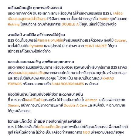
เครื่องเขียนคู่ใจ ทุกการสร้างสรรค์
มองหาปากกาดีๆ ดินสอหลากหลาย หรืออุปกรณ์สำนักงานครบครัน B2S มี
เครื่อง
เขียนและอุปกรณ์สำนักงาน
ให้เลือกมากมาย ตั้งแต่ปากกาลูกลื่น
Parker
ชุดดินสอกด
Rotring
ไปจนถึงกระดาษถ่ายเอกสาร
DOUBLE A
ให้คุณเลือกใช้ได้อย่างจุใจ
งานศิลป์ งานฝีมือ สร้างสรรค์ไม่รู้จบ
B2S จัดเต็มอุปกรณ์
ศิลปะและงานฝีมือ
สำหรับคนสร้างสรรค์ตัวจริง ทั้งสีไม้
Colleen
,
ขาตั้งไม้บนโต๊ะ
Pyramid
และอุปกรณ์ DIY ต่างๆ จาก
MONT MARTE
ให้คุณ
สร้างสรรค์ได้อย่างไร้ขีดจำกัด
ของเล่นและของขวัญ สุดพิเศษทุกเทศกาล
มองหาของเล่นเสริมพัฒนาการ หรือของขวัญสุดพิเศษสำหรับทุกโอกาส B2S เราคัด
สรร
ของเล่นและของขวัญ
หลากหลายสไตล์ เหมาะสำหรับทุกเพศทุกวัย สร้างความสุข
และรอยยิ้มให้กับคนพิเศษของคุณ ไม่ว่าจะเป็น กระเป๋าเก็บอุณหภูมิ
KAKAO
FRIENDS
หรือเกมจดหมายรัก
SIAM BOARDGAMES
เรามีครบ!
ของใช้ในบ้าน ไอเทมที่ช่วยให้ชีวิตสะดวกสบายขึ้น
ที่ B2S เรามี
ของใช้ในบ้าน
ครบครัน ไม่ว่าจะเป็นกาต้มน้ำ
Anitech
, เครื่องฟอกอากาศ
Xiaomi
, หน้ากากอนามัยทางการแพทย์
Double A Care
และสินค้าอื่น ๆ อีกมากมาย
ให้คุณเลือกสรร
ไอทีและแก็ดเจ็ต ล้ำสมัย ตอบโจทย์ทุกไลฟ์สไตล์
B2S ได้คัดสรรสินค้า
ไอทีและแก็ดเจ็ต
คุณภาพเยี่ยมมาให้คุณเลือกสรร เพื่อตอบโจทย์
ทุกไลฟ์สไตล์ดิจิทัล ไม่ว่าจะเป็น เครื่องทำลายเอกสาร
NEO
เพื่อความปลอดภัยของ