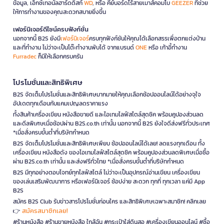
ข้อมูล, เอ็กซ์เทอนัลฮาร์ดดิสก์
WD
, หรือ คีย์บอร์ดไร้สายเมาส์คอมโบ
GEEZER
ที่ช่วย
ให้การทำงานของคุณสะดวกสบายยิ่งขึ้น
เฟอร์นิเจอร์ดีไซน์ครบฟังก์ชั่น
นอกจากนี้ B2S ยังมี
เฟอร์นิเจอร์
ครบทุกฟังก์ชันให้คุณได้เลือกสรรเพื่อตกแต่งบ้าน
และที่ทำงาน ไม่ว่าจะเป็นโต๊ะทำงานพับได้ จากแบรนด์
ONE
หรือ เก้าอี้ทำงาน
Furradec
ก็มีให้เลือกครบครัน
โปรโมชั่นและสิทธิพิเศษ
B2S จัดเต็มโปรโมชั่นและสิทธิพิเศษมากมายให้คุณเลือกช้อปออนไลน์ได้อย่างจุใจ
อัปเดตทุกเดือนกับแคมเปญลดราคาแรง
ทั้งสินค้าเครื่องเขียน หนังสือขายดี และไอเทมไลฟ์สไตล์สุดชิค พร้อมคูปองส่วนลด
และดีลพิเศษเมื่อช้อปผ่าน B2S.co.th เท่านั้น นอกจากนี้ B2S ยังใจดีส่งฟรีทั่วประเทศ
*เมื่อสั่งครบขั้นต่ำที่บริษัทกำหนด
B2S จัดเต็มโปรโมชั่นและสิทธิพิเศษเพียบ ช้อปออนไลน์ได้เลย! ลดแรงทุกเดือน ทั้ง
เครื่องเขียน หนังสือดัง ของไอเทมไลฟ์สไตล์สุดชิค พร้อมคูปองส่วนลดพิเศษเมื่อซื้อ
ผ่าน B2S.co.th เท่านั้น และส่งฟรีทั่วไทย *เมื่อสั่งครบขั้นต่ำที่บริษัทกำหนด
B2S มีทุกอย่างตอบโจทย์ทุกไลฟ์สไตล์ ไม่ว่าจะเป็นอุปกรณ์อ่านเขียน เครื่องเขียน
ของเล่นเสริมพัฒนาการ หรือเฟอร์นิเจอร์ ช้อปง่าย สะดวก ทุกที่ ทุกเวลา แค่มี App
B2S
สมัคร B2S Club รับข่าวสารโปรโมชั่นก่อนใคร และสิทธิพิเศษเฉพาะสมาชิก! คลิกเลย
สมัครสมาชิกเลย!
👉
#ร้านหนังสือ #ร้านขายหนังสือ ใกล้ฉัน #กระเป๋าใส่ดินสอ #เครื่องเขียนออนไลน์ #ซื้อ