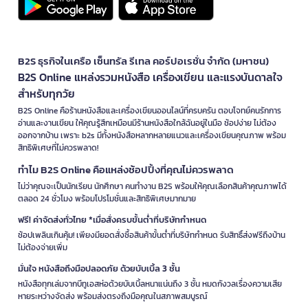
B2S ธุรกิจในเครือ เซ็นทรัล รีเทล คอร์ปอเรชั่น จำกัด (มหาชน)
B2S Online แหล่งรวมหนังสือ เครื่องเขียน และแรงบันดาลใจ
สำหรับทุกวัย
B2S Online คือร้านหนังสือและเครื่องเขียนออนไลน์ที่ครบครัน ตอบโจทย์คนรักการ
อ่านและงานเขียน ให้คุณรู้สึกเหมือนมีร้านหนังสือใกล้ฉันอยู่ในมือ ช้อปง่าย ไม่ต้อง
ออกจากบ้าน เพราะ b2s มีทั้งหนังสือหลากหลายแนวและเครื่องเขียนคุณภาพ พร้อม
สิทธิพิเศษที่ไม่ควรพลาด!
ทำไม B2S Online คือแหล่งช้อปปิ้งที่คุณไม่ควรพลาด
ไม่ว่าคุณจะเป็นนักเรียน นักศึกษา คนทำงาน B2S พร้อมให้คุณเลือกสินค้าคุณภาพได้
ตลอด 24 ชั่วโมง พร้อมโปรโมชั่นและสิทธิพิเศษมากมาย
ฟรี! ค่าจัดส่งทั่วไทย *เมื่อสั่งครบขั้นต่ำที่บริษัทกำหนด
ช้อปเพลินเกินคุ้ม! เพียงมียอดสั่งซื้อสินค้าขั้นต่ำที่บริษัทกำหนด รับสิทธิ์ส่งฟรีถึงบ้าน
ไม่ต้องจ่ายเพิ่ม
มั่นใจ หนังสือถึงมือปลอดภัย ด้วยบับเบิ้ล 3 ชั้น
หนังสือทุกเล่มจากบีทูเอสห่อด้วยบับเบิ้ลหนาแน่นถึง 3 ชั้น หมดกังวลเรื่องความเสีย
หายระหว่างจัดส่ง พร้อมส่งตรงถึงมือคุณในสภาพสมบูรณ์