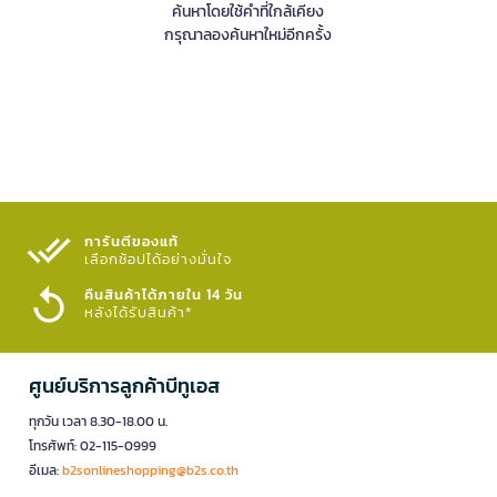
ค้นหาโดยใช้คำที่ใกล้เคียง
กรุณาลองค้นหาใหม่อีกครั้ง
การันตีของแท้
เลือกช้อปได้อย่างมั่นใจ​
คืนสินค้าได้ภายใน 14 วัน
หลังได้รับสินค้า*
ศูนย์บริการลูกค้าบีทูเอส
ทุกวัน เวลา 8.30-18.00 น.
โทรศัพท์: 02-115-0999
อีเมล:
b2sonlineshopping@b2s.co.th