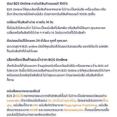
ช้อป B2S Online การันตีสินค้าของแท้ 100%
B2S Online ให้คุณเลือกซื้อสินค้าหลากหลาย ไม่ว่าจะเป็นหนังสือ เครื่องเขียน หรือ
อื่นๆ อีกมากมายได้อย่างมั่นใจ ด้วยการการันตีสินค้าของแท้ 100% ทุกชิ้น
เปลี่ยน/คืนสินค้าง่าย ภายใน 14 วัน
ซื้อไปแล้วไม่ตรงใจ? ไม่ว่าจะเป็นหนังสือที่เลือกผิด หรือสินค้ามีปัญหา คุณสามารถ
เปลี่ยนหรือคืนสินค้าได้ง่าย ๆ ภายใน 14 วันนับจากวันที่ได้รับสินค้า
ช้อปออนไลน์ได้ตลอด 24 ชั่วโมง ทุกที่ ทุกเวลา
สะดวกสุดๆ! B2S online เปิดให้คุณช้อปได้ตลอดวันตลอดคืน อยากได้อะไร แค่คลิก
ก็รอรับสินค้าที่บ้านได้เลย!
เลือกช้อปสินค้าแนะนำจาก B2S Online
สำหรับใครที่กำลังมองหา ร้านอุปกรณ์เครื่องเขียนใกล้ฉัน หรืออยากแวะร้าน B2S แต่
ไม่สะดวก วันนี้เราได้รวบรวมสินค้าแนะนำจาก B2S Online มาให้คุณเลือกสรรได้ง่ายๆ
พร้อมตอบโจทย์ทุกไลฟ์สไตล์ ไม่ว่าคุณจะมองหา ร้านขายหนังสือ หรือสินค้าอื่นๆ
ก็ตาม
หนังสือหลากหลายสไตล์
B2S มี
หนังสือ
หลากหลายแนวจากสำนักพิมพ์ชั้นนำ ไม่ว่าจะเป็นนิยายยอดนิยมอย่าง
Lavender
, ตำราเรียนเข้มข้นของ
ดร. ศุภวัฒน์ พุกเจริญ
, นิตยสารอัปเดตจาก
เพ็ญ
บุญ
, หนังสือเด็กจาก
MIS
หนังสือจิตวิทยาจาก
Mugunghwa Publishing
, หนังสือ
พัฒนาตนเองจาก
KOOB
และวรรณกรรมจาก
Nanmeebooks
ทั้งหมดนี้สามารถซื้อ
ออนไลน์ได้อย่างง่ายดายเพียงคลิกเดียว