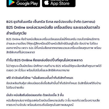
B2S ธุรกิจในเครือ เซ็นทรัล รีเทล คอร์ปอเรชั่น จำกัด (มหาชน)
B2S Online แหล่งรวมหนังสือ เครื่องเขียน และแรงบันดาลใจ
สำหรับทุกวัย
B2S Online คือร้านหนังสือและเครื่องเขียนออนไลน์ที่ครบครัน ตอบโจทย์คนรักการ
อ่านและงานเขียน ให้คุณรู้สึกเหมือนมีร้านหนังสือใกล้ฉันอยู่ในมือ ช้อปง่าย ไม่ต้อง
ออกจากบ้าน เพราะ b2s มีทั้งหนังสือหลากหลายแนวและเครื่องเขียนคุณภาพ พร้อม
สิทธิพิเศษที่ไม่ควรพลาด!
ทำไม B2S Online คือแหล่งช้อปปิ้งที่คุณไม่ควรพลาด
ไม่ว่าคุณจะเป็นนักเรียน นักศึกษา คนทำงาน B2S พร้อมให้คุณเลือกสินค้าคุณภาพได้
ตลอด 24 ชั่วโมง พร้อมโปรโมชั่นและสิทธิพิเศษมากมาย
ฟรี! ค่าจัดส่งทั่วไทย *เมื่อสั่งครบขั้นต่ำที่บริษัทกำหนด
ช้อปเพลินเกินคุ้ม! เพียงมียอดสั่งซื้อสินค้าขั้นต่ำที่บริษัทกำหนด รับสิทธิ์ส่งฟรีถึงบ้าน
ไม่ต้องจ่ายเพิ่ม
มั่นใจ หนังสือถึงมือปลอดภัย ด้วยบับเบิ้ล 3 ชั้น
หนังสือทุกเล่มจากบีทูเอสห่อด้วยบับเบิ้ลหนาแน่นถึง 3 ชั้น หมดกังวลเรื่องความเสีย
หายระหว่างจัดส่ง พร้อมส่งตรงถึงมือคุณในสภาพสมบูรณ์