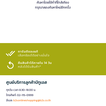
ค้นหาโดยใช้คำที่ใกล้เคียง
กรุณาลองค้นหาใหม่อีกครั้ง
การันตีของแท้
เลือกช้อปได้อย่างมั่นใจ​
คืนสินค้าได้ภายใน 14 วัน
หลังได้รับสินค้า*
ศูนย์บริการลูกค้าบีทูเอส
ทุกวัน เวลา 8.30-18.00 น.
โทรศัพท์: 02-115-0999
อีเมล:
b2sonlineshopping@b2s.co.th