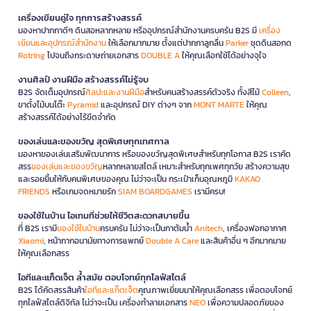
เครื่องเขียนคู่ใจ ทุกการสร้างสรรค์
มองหาปากกาดีๆ ดินสอหลากหลาย หรืออุปกรณ์สำนักงานครบครัน B2S มี
เครื่อง
เขียนและอุปกรณ์สำนักงาน
ให้เลือกมากมาย ตั้งแต่ปากกาลูกลื่น
Parker
ชุดดินสอกด
Rotring
ไปจนถึงกระดาษถ่ายเอกสาร
DOUBLE A
ให้คุณเลือกใช้ได้อย่างจุใจ
งานศิลป์ งานฝีมือ สร้างสรรค์ไม่รู้จบ
B2S จัดเต็มอุปกรณ์
ศิลปะและงานฝีมือ
สำหรับคนสร้างสรรค์ตัวจริง ทั้งสีไม้
Colleen
,
ขาตั้งไม้บนโต๊ะ
Pyramid
และอุปกรณ์ DIY ต่างๆ จาก
MONT MARTE
ให้คุณ
สร้างสรรค์ได้อย่างไร้ขีดจำกัด
ของเล่นและของขวัญ สุดพิเศษทุกเทศกาล
มองหาของเล่นเสริมพัฒนาการ หรือของขวัญสุดพิเศษสำหรับทุกโอกาส B2S เราคัด
สรร
ของเล่นและของขวัญ
หลากหลายสไตล์ เหมาะสำหรับทุกเพศทุกวัย สร้างความสุข
และรอยยิ้มให้กับคนพิเศษของคุณ ไม่ว่าจะเป็น กระเป๋าเก็บอุณหภูมิ
KAKAO
FRIENDS
หรือเกมจดหมายรัก
SIAM BOARDGAMES
เรามีครบ!
ของใช้ในบ้าน ไอเทมที่ช่วยให้ชีวิตสะดวกสบายขึ้น
ที่ B2S เรามี
ของใช้ในบ้าน
ครบครัน ไม่ว่าจะเป็นกาต้มน้ำ
Anitech
, เครื่องฟอกอากาศ
Xiaomi
, หน้ากากอนามัยทางการแพทย์
Double A Care
และสินค้าอื่น ๆ อีกมากมาย
ให้คุณเลือกสรร
ไอทีและแก็ดเจ็ต ล้ำสมัย ตอบโจทย์ทุกไลฟ์สไตล์
B2S ได้คัดสรรสินค้า
ไอทีและแก็ดเจ็ต
คุณภาพเยี่ยมมาให้คุณเลือกสรร เพื่อตอบโจทย์
ทุกไลฟ์สไตล์ดิจิทัล ไม่ว่าจะเป็น เครื่องทำลายเอกสาร
NEO
เพื่อความปลอดภัยของ