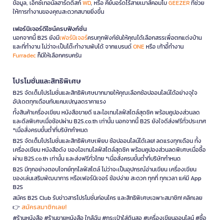
ข้อมูล, เอ็กซ์เทอนัลฮาร์ดดิสก์
WD
, หรือ คีย์บอร์ดไร้สายเมาส์คอมโบ
GEEZER
ที่ช่วย
ให้การทำงานของคุณสะดวกสบายยิ่งขึ้น
เฟอร์นิเจอร์ดีไซน์ครบฟังก์ชั่น
นอกจากนี้ B2S ยังมี
เฟอร์นิเจอร์
ครบทุกฟังก์ชันให้คุณได้เลือกสรรเพื่อตกแต่งบ้าน
และที่ทำงาน ไม่ว่าจะเป็นโต๊ะทำงานพับได้ จากแบรนด์
ONE
หรือ เก้าอี้ทำงาน
Furradec
ก็มีให้เลือกครบครัน
โปรโมชั่นและสิทธิพิเศษ
B2S จัดเต็มโปรโมชั่นและสิทธิพิเศษมากมายให้คุณเลือกช้อปออนไลน์ได้อย่างจุใจ
อัปเดตทุกเดือนกับแคมเปญลดราคาแรง
ทั้งสินค้าเครื่องเขียน หนังสือขายดี และไอเทมไลฟ์สไตล์สุดชิค พร้อมคูปองส่วนลด
และดีลพิเศษเมื่อช้อปผ่าน B2S.co.th เท่านั้น นอกจากนี้ B2S ยังใจดีส่งฟรีทั่วประเทศ
*เมื่อสั่งครบขั้นต่ำที่บริษัทกำหนด
B2S จัดเต็มโปรโมชั่นและสิทธิพิเศษเพียบ ช้อปออนไลน์ได้เลย! ลดแรงทุกเดือน ทั้ง
เครื่องเขียน หนังสือดัง ของไอเทมไลฟ์สไตล์สุดชิค พร้อมคูปองส่วนลดพิเศษเมื่อซื้อ
ผ่าน B2S.co.th เท่านั้น และส่งฟรีทั่วไทย *เมื่อสั่งครบขั้นต่ำที่บริษัทกำหนด
B2S มีทุกอย่างตอบโจทย์ทุกไลฟ์สไตล์ ไม่ว่าจะเป็นอุปกรณ์อ่านเขียน เครื่องเขียน
ของเล่นเสริมพัฒนาการ หรือเฟอร์นิเจอร์ ช้อปง่าย สะดวก ทุกที่ ทุกเวลา แค่มี App
B2S
สมัคร B2S Club รับข่าวสารโปรโมชั่นก่อนใคร และสิทธิพิเศษเฉพาะสมาชิก! คลิกเลย
สมัครสมาชิกเลย!
👉
#ร้านหนังสือ #ร้านขายหนังสือ ใกล้ฉัน #กระเป๋าใส่ดินสอ #เครื่องเขียนออนไลน์ #ซื้อ