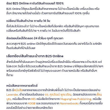
ช้อป B2S Online การันตีสินค้าของแท้ 100%
B2S Online ให้คุณเลือกซื้อสินค้าหลากหลาย ไม่ว่าจะเป็นหนังสือ เครื่องเขียน หรือ
อื่นๆ อีกมากมายได้อย่างมั่นใจ ด้วยการการันตีสินค้าของแท้ 100% ทุกชิ้น
เปลี่ยน/คืนสินค้าง่าย ภายใน 14 วัน
ซื้อไปแล้วไม่ตรงใจ? ไม่ว่าจะเป็นหนังสือที่เลือกผิด หรือสินค้ามีปัญหา คุณสามารถ
เปลี่ยนหรือคืนสินค้าได้ง่าย ๆ ภายใน 14 วันนับจากวันที่ได้รับสินค้า
ช้อปออนไลน์ได้ตลอด 24 ชั่วโมง ทุกที่ ทุกเวลา
สะดวกสุดๆ! B2S online เปิดให้คุณช้อปได้ตลอดวันตลอดคืน อยากได้อะไร แค่คลิก
ก็รอรับสินค้าที่บ้านได้เลย!
เลือกช้อปสินค้าแนะนำจาก B2S Online
สำหรับใครที่กำลังมองหา ร้านอุปกรณ์เครื่องเขียนใกล้ฉัน หรืออยากแวะร้าน B2S แต่
ไม่สะดวก วันนี้เราได้รวบรวมสินค้าแนะนำจาก B2S Online มาให้คุณเลือกสรรได้ง่ายๆ
พร้อมตอบโจทย์ทุกไลฟ์สไตล์ ไม่ว่าคุณจะมองหา ร้านขายหนังสือ หรือสินค้าอื่นๆ
ก็ตาม
หนังสือหลากหลายสไตล์
B2S มี
หนังสือ
หลากหลายแนวจากสำนักพิมพ์ชั้นนำ ไม่ว่าจะเป็นนิยายยอดนิยมอย่าง
Lavender
, ตำราเรียนเข้มข้นของ
ดร. ศุภวัฒน์ พุกเจริญ
, นิตยสารอัปเดตจาก
เพ็ญ
บุญ
, หนังสือเด็กจาก
MIS
หนังสือจิตวิทยาจาก
Mugunghwa Publishing
, หนังสือ
พัฒนาตนเองจาก
KOOB
และวรรณกรรมจาก
Nanmeebooks
ทั้งหมดนี้สามารถซื้อ
ออนไลน์ได้อย่างง่ายดายเพียงคลิกเดียว