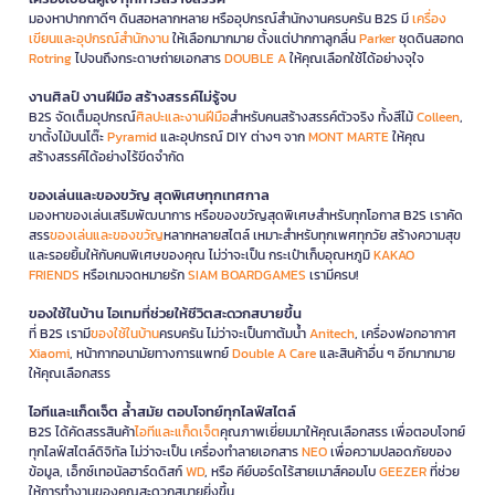
มองหาปากกาดีๆ ดินสอหลากหลาย หรืออุปกรณ์สำนักงานครบครัน B2S มี
เครื่อง
เขียนและอุปกรณ์สำนักงาน
ให้เลือกมากมาย ตั้งแต่ปากกาลูกลื่น
Parker
ชุดดินสอกด
Rotring
ไปจนถึงกระดาษถ่ายเอกสาร
DOUBLE A
ให้คุณเลือกใช้ได้อย่างจุใจ
งานศิลป์ งานฝีมือ สร้างสรรค์ไม่รู้จบ
B2S จัดเต็มอุปกรณ์
ศิลปะและงานฝีมือ
สำหรับคนสร้างสรรค์ตัวจริง ทั้งสีไม้
Colleen
,
ขาตั้งไม้บนโต๊ะ
Pyramid
และอุปกรณ์ DIY ต่างๆ จาก
MONT MARTE
ให้คุณ
สร้างสรรค์ได้อย่างไร้ขีดจำกัด
ของเล่นและของขวัญ สุดพิเศษทุกเทศกาล
มองหาของเล่นเสริมพัฒนาการ หรือของขวัญสุดพิเศษสำหรับทุกโอกาส B2S เราคัด
สรร
ของเล่นและของขวัญ
หลากหลายสไตล์ เหมาะสำหรับทุกเพศทุกวัย สร้างความสุข
และรอยยิ้มให้กับคนพิเศษของคุณ ไม่ว่าจะเป็น กระเป๋าเก็บอุณหภูมิ
KAKAO
FRIENDS
หรือเกมจดหมายรัก
SIAM BOARDGAMES
เรามีครบ!
ของใช้ในบ้าน ไอเทมที่ช่วยให้ชีวิตสะดวกสบายขึ้น
ที่ B2S เรามี
ของใช้ในบ้าน
ครบครัน ไม่ว่าจะเป็นกาต้มน้ำ
Anitech
, เครื่องฟอกอากาศ
Xiaomi
, หน้ากากอนามัยทางการแพทย์
Double A Care
และสินค้าอื่น ๆ อีกมากมาย
ให้คุณเลือกสรร
ไอทีและแก็ดเจ็ต ล้ำสมัย ตอบโจทย์ทุกไลฟ์สไตล์
B2S ได้คัดสรรสินค้า
ไอทีและแก็ดเจ็ต
คุณภาพเยี่ยมมาให้คุณเลือกสรร เพื่อตอบโจทย์
ทุกไลฟ์สไตล์ดิจิทัล ไม่ว่าจะเป็น เครื่องทำลายเอกสาร
NEO
เพื่อความปลอดภัยของ
ข้อมูล, เอ็กซ์เทอนัลฮาร์ดดิสก์
WD
, หรือ คีย์บอร์ดไร้สายเมาส์คอมโบ
GEEZER
ที่ช่วย
ให้การทำงานของคุณสะดวกสบายยิ่งขึ้น