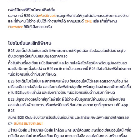
เฟอร์นิเจอร์ดีไซน์ครบฟังก์ชั่น
นอกจากนี้ B2S ยังมี
เฟอร์นิเจอร์
ครบทุกฟังก์ชันให้คุณได้เลือกสรรเพื่อตกแต่งบ้าน
และที่ทำงาน ไม่ว่าจะเป็นโต๊ะทำงานพับได้ จากแบรนด์
ONE
หรือ เก้าอี้ทำงาน
Furradec
ก็มีให้เลือกครบครัน
โปรโมชั่นและสิทธิพิเศษ
B2S จัดเต็มโปรโมชั่นและสิทธิพิเศษมากมายให้คุณเลือกช้อปออนไลน์ได้อย่างจุใจ
อัปเดตทุกเดือนกับแคมเปญลดราคาแรง
ทั้งสินค้าเครื่องเขียน หนังสือขายดี และไอเทมไลฟ์สไตล์สุดชิค พร้อมคูปองส่วนลด
และดีลพิเศษเมื่อช้อปผ่าน B2S.co.th เท่านั้น นอกจากนี้ B2S ยังใจดีส่งฟรีทั่วประเทศ
*เมื่อสั่งครบขั้นต่ำที่บริษัทกำหนด
B2S จัดเต็มโปรโมชั่นและสิทธิพิเศษเพียบ ช้อปออนไลน์ได้เลย! ลดแรงทุกเดือน ทั้ง
เครื่องเขียน หนังสือดัง ของไอเทมไลฟ์สไตล์สุดชิค พร้อมคูปองส่วนลดพิเศษเมื่อซื้อ
ผ่าน B2S.co.th เท่านั้น และส่งฟรีทั่วไทย *เมื่อสั่งครบขั้นต่ำที่บริษัทกำหนด
B2S มีทุกอย่างตอบโจทย์ทุกไลฟ์สไตล์ ไม่ว่าจะเป็นอุปกรณ์อ่านเขียน เครื่องเขียน
ของเล่นเสริมพัฒนาการ หรือเฟอร์นิเจอร์ ช้อปง่าย สะดวก ทุกที่ ทุกเวลา แค่มี App
B2S
สมัคร B2S Club รับข่าวสารโปรโมชั่นก่อนใคร และสิทธิพิเศษเฉพาะสมาชิก! คลิกเลย
สมัครสมาชิกเลย!
👉
#ร้านหนังสือ #ร้านขายหนังสือ ใกล้ฉัน #กระเป๋าใส่ดินสอ #เครื่องเขียนออนไลน์ #ซื้อ
หนังสือ ออนไลน์ #เครื่องเขียน บีทูเอส #ขาย หนังสือ ออนไลน์ #B2S #ร้านเครื่อง