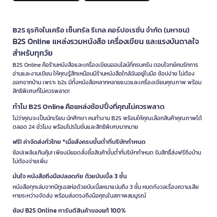
B2S ธุรกิจในเครือ เซ็นทรัล รีเทล คอร์ปอเรชั่น จำกัด (มหาชน)
B2S Online แหล่งรวมหนังสือ เครื่องเขียน และแรงบันดาลใจ
สำหรับทุกวัย
B2S Online คือร้านหนังสือและเครื่องเขียนออนไลน์ที่ครบครัน ตอบโจทย์คนรักการ
อ่านและงานเขียน ให้คุณรู้สึกเหมือนมีร้านหนังสือใกล้ฉันอยู่ในมือ ช้อปง่าย ไม่ต้อง
ออกจากบ้าน เพราะ b2s มีทั้งหนังสือหลากหลายแนวและเครื่องเขียนคุณภาพ พร้อม
สิทธิพิเศษที่ไม่ควรพลาด!
ทำไม B2S Online คือแหล่งช้อปปิ้งที่คุณไม่ควรพลาด
ไม่ว่าคุณจะเป็นนักเรียน นักศึกษา คนทำงาน B2S พร้อมให้คุณเลือกสินค้าคุณภาพได้
ตลอด 24 ชั่วโมง พร้อมโปรโมชั่นและสิทธิพิเศษมากมาย
ฟรี! ค่าจัดส่งทั่วไทย *เมื่อสั่งครบขั้นต่ำที่บริษัทกำหนด
ช้อปเพลินเกินคุ้ม! เพียงมียอดสั่งซื้อสินค้าขั้นต่ำที่บริษัทกำหนด รับสิทธิ์ส่งฟรีถึงบ้าน
ไม่ต้องจ่ายเพิ่ม
มั่นใจ หนังสือถึงมือปลอดภัย ด้วยบับเบิ้ล 3 ชั้น
หนังสือทุกเล่มจากบีทูเอสห่อด้วยบับเบิ้ลหนาแน่นถึง 3 ชั้น หมดกังวลเรื่องความเสีย
หายระหว่างจัดส่ง พร้อมส่งตรงถึงมือคุณในสภาพสมบูรณ์
ช้อป B2S Online การันตีสินค้าของแท้ 100%