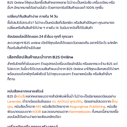
B2S Online ให้คุณเลือกซื้อสินค้าหลากหลาย ไม่ว่าจะเป็นหนังสือ เครื่องเขียน หรือ
อื่นๆ อีกมากมายได้อย่างมั่นใจ ด้วยการการันตีสินค้าของแท้ 100% ทุกชิ้น
เปลี่ยน/คืนสินค้าง่าย ภายใน 14 วัน
ซื้อไปแล้วไม่ตรงใจ? ไม่ว่าจะเป็นหนังสือที่เลือกผิด หรือสินค้ามีปัญหา คุณสามารถ
เปลี่ยนหรือคืนสินค้าได้ง่าย ๆ ภายใน 14 วันนับจากวันที่ได้รับสินค้า
ช้อปออนไลน์ได้ตลอด 24 ชั่วโมง ทุกที่ ทุกเวลา
สะดวกสุดๆ! B2S online เปิดให้คุณช้อปได้ตลอดวันตลอดคืน อยากได้อะไร แค่คลิก
ก็รอรับสินค้าที่บ้านได้เลย!
เลือกช้อปสินค้าแนะนำจาก B2S Online
สำหรับใครที่กำลังมองหา ร้านอุปกรณ์เครื่องเขียนใกล้ฉัน หรืออยากแวะร้าน B2S แต่
ไม่สะดวก วันนี้เราได้รวบรวมสินค้าแนะนำจาก B2S Online มาให้คุณเลือกสรรได้ง่ายๆ
พร้อมตอบโจทย์ทุกไลฟ์สไตล์ ไม่ว่าคุณจะมองหา ร้านขายหนังสือ หรือสินค้าอื่นๆ
ก็ตาม
หนังสือหลากหลายสไตล์
B2S มี
หนังสือ
หลากหลายแนวจากสำนักพิมพ์ชั้นนำ ไม่ว่าจะเป็นนิยายยอดนิยมอย่าง
Lavender
, ตำราเรียนเข้มข้นของ
ดร. ศุภวัฒน์ พุกเจริญ
, นิตยสารอัปเดตจาก
เพ็ญ
บุญ
, หนังสือเด็กจาก
MIS
หนังสือจิตวิทยาจาก
Mugunghwa Publishing
, หนังสือ
พัฒนาตนเองจาก
KOOB
และวรรณกรรมจาก
Nanmeebooks
ทั้งหมดนี้สามารถซื้อ
ออนไลน์ได้อย่างง่ายดายเพียงคลิกเดียว
เครื่องเขียนคู่ใจ ทุกการสร้างสรรค์