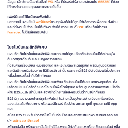
ข้อมูล, เอ็กซ์เทอนัลฮาร์ดดิสก์
WD
, หรือ คีย์บอร์ดไร้สายเมาส์คอมโบ
GEEZER
ที่ช่วย
ให้การทำงานของคุณสะดวกสบายยิ่งขึ้น
เฟอร์นิเจอร์ดีไซน์ครบฟังก์ชั่น
นอกจากนี้ B2S ยังมี
เฟอร์นิเจอร์
ครบทุกฟังก์ชันให้คุณได้เลือกสรรเพื่อตกแต่งบ้าน
และที่ทำงาน ไม่ว่าจะเป็นโต๊ะทำงานพับได้ จากแบรนด์
ONE
หรือ เก้าอี้ทำงาน
Furradec
ก็มีให้เลือกครบครัน
โปรโมชั่นและสิทธิพิเศษ
B2S จัดเต็มโปรโมชั่นและสิทธิพิเศษมากมายให้คุณเลือกช้อปออนไลน์ได้อย่างจุใจ
อัปเดตทุกเดือนกับแคมเปญลดราคาแรง
ทั้งสินค้าเครื่องเขียน หนังสือขายดี และไอเทมไลฟ์สไตล์สุดชิค พร้อมคูปองส่วนลด
และดีลพิเศษเมื่อช้อปผ่าน B2S.co.th เท่านั้น นอกจากนี้ B2S ยังใจดีส่งฟรีทั่วประเทศ
*เมื่อสั่งครบขั้นต่ำที่บริษัทกำหนด
B2S จัดเต็มโปรโมชั่นและสิทธิพิเศษเพียบ ช้อปออนไลน์ได้เลย! ลดแรงทุกเดือน ทั้ง
เครื่องเขียน หนังสือดัง ของไอเทมไลฟ์สไตล์สุดชิค พร้อมคูปองส่วนลดพิเศษเมื่อซื้อ
ผ่าน B2S.co.th เท่านั้น และส่งฟรีทั่วไทย *เมื่อสั่งครบขั้นต่ำที่บริษัทกำหนด
B2S มีทุกอย่างตอบโจทย์ทุกไลฟ์สไตล์ ไม่ว่าจะเป็นอุปกรณ์อ่านเขียน เครื่องเขียน
ของเล่นเสริมพัฒนาการ หรือเฟอร์นิเจอร์ ช้อปง่าย สะดวก ทุกที่ ทุกเวลา แค่มี App
B2S
สมัคร B2S Club รับข่าวสารโปรโมชั่นก่อนใคร และสิทธิพิเศษเฉพาะสมาชิก! คลิกเลย
สมัครสมาชิกเลย!
👉
#ร้านหนังสือ #ร้านขายหนังสือ ใกล้ฉัน #กระเป๋าใส่ดินสอ #เครื่องเขียนออนไลน์ #ซื้อ