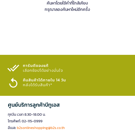
ค้นหาโดยใช้คำที่ใกล้เคียง
กรุณาลองค้นหาใหม่อีกครั้ง
การันตีของแท้
เลือกช้อปได้อย่างมั่นใจ​
คืนสินค้าได้ภายใน 14 วัน
หลังได้รับสินค้า*
ศูนย์บริการลูกค้าบีทูเอส
ทุกวัน เวลา 8.30-18.00 น.
โทรศัพท์: 02-115-0999
อีเมล:
b2sonlineshopping@b2s.co.th