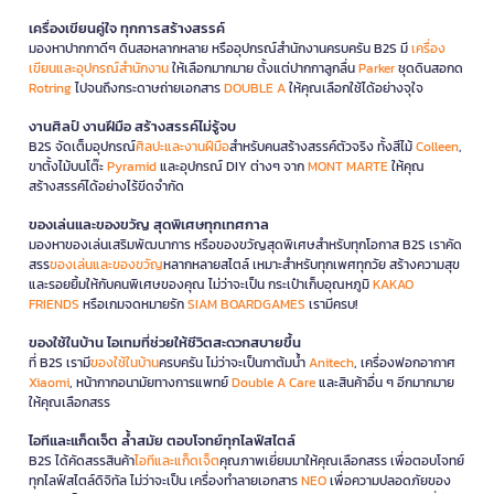
เครื่องเขียนคู่ใจ ทุกการสร้างสรรค์
มองหาปากกาดีๆ ดินสอหลากหลาย หรืออุปกรณ์สำนักงานครบครัน B2S มี
เครื่อง
เขียนและอุปกรณ์สำนักงาน
ให้เลือกมากมาย ตั้งแต่ปากกาลูกลื่น
Parker
ชุดดินสอกด
Rotring
ไปจนถึงกระดาษถ่ายเอกสาร
DOUBLE A
ให้คุณเลือกใช้ได้อย่างจุใจ
งานศิลป์ งานฝีมือ สร้างสรรค์ไม่รู้จบ
B2S จัดเต็มอุปกรณ์
ศิลปะและงานฝีมือ
สำหรับคนสร้างสรรค์ตัวจริง ทั้งสีไม้
Colleen
,
ขาตั้งไม้บนโต๊ะ
Pyramid
และอุปกรณ์ DIY ต่างๆ จาก
MONT MARTE
ให้คุณ
สร้างสรรค์ได้อย่างไร้ขีดจำกัด
ของเล่นและของขวัญ สุดพิเศษทุกเทศกาล
มองหาของเล่นเสริมพัฒนาการ หรือของขวัญสุดพิเศษสำหรับทุกโอกาส B2S เราคัด
สรร
ของเล่นและของขวัญ
หลากหลายสไตล์ เหมาะสำหรับทุกเพศทุกวัย สร้างความสุข
และรอยยิ้มให้กับคนพิเศษของคุณ ไม่ว่าจะเป็น กระเป๋าเก็บอุณหภูมิ
KAKAO
FRIENDS
หรือเกมจดหมายรัก
SIAM BOARDGAMES
เรามีครบ!
ของใช้ในบ้าน ไอเทมที่ช่วยให้ชีวิตสะดวกสบายขึ้น
ที่ B2S เรามี
ของใช้ในบ้าน
ครบครัน ไม่ว่าจะเป็นกาต้มน้ำ
Anitech
, เครื่องฟอกอากาศ
Xiaomi
, หน้ากากอนามัยทางการแพทย์
Double A Care
และสินค้าอื่น ๆ อีกมากมาย
ให้คุณเลือกสรร
ไอทีและแก็ดเจ็ต ล้ำสมัย ตอบโจทย์ทุกไลฟ์สไตล์
B2S ได้คัดสรรสินค้า
ไอทีและแก็ดเจ็ต
คุณภาพเยี่ยมมาให้คุณเลือกสรร เพื่อตอบโจทย์
ทุกไลฟ์สไตล์ดิจิทัล ไม่ว่าจะเป็น เครื่องทำลายเอกสาร
NEO
เพื่อความปลอดภัยของ