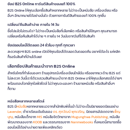
ช้อป B2S Online การันตีสินค้าของแท้ 100%
B2S Online ให้คุณเลือกซื้อสินค้าหลากหลาย ไม่ว่าจะเป็นหนังสือ เครื่องเขียน หรือ
อื่นๆ อีกมากมายได้อย่างมั่นใจ ด้วยการการันตีสินค้าของแท้ 100% ทุกชิ้น
เปลี่ยน/คืนสินค้าง่าย ภายใน 14 วัน
ซื้อไปแล้วไม่ตรงใจ? ไม่ว่าจะเป็นหนังสือที่เลือกผิด หรือสินค้ามีปัญหา คุณสามารถ
เปลี่ยนหรือคืนสินค้าได้ง่าย ๆ ภายใน 14 วันนับจากวันที่ได้รับสินค้า
ช้อปออนไลน์ได้ตลอด 24 ชั่วโมง ทุกที่ ทุกเวลา
สะดวกสุดๆ! B2S online เปิดให้คุณช้อปได้ตลอดวันตลอดคืน อยากได้อะไร แค่คลิก
ก็รอรับสินค้าที่บ้านได้เลย!
เลือกช้อปสินค้าแนะนำจาก B2S Online
สำหรับใครที่กำลังมองหา ร้านอุปกรณ์เครื่องเขียนใกล้ฉัน หรืออยากแวะร้าน B2S แต่
ไม่สะดวก วันนี้เราได้รวบรวมสินค้าแนะนำจาก B2S Online มาให้คุณเลือกสรรได้ง่ายๆ
พร้อมตอบโจทย์ทุกไลฟ์สไตล์ ไม่ว่าคุณจะมองหา ร้านขายหนังสือ หรือสินค้าอื่นๆ
ก็ตาม
หนังสือหลากหลายสไตล์
B2S มี
หนังสือ
หลากหลายแนวจากสำนักพิมพ์ชั้นนำ ไม่ว่าจะเป็นนิยายยอดนิยมอย่าง
Lavender
, ตำราเรียนเข้มข้นของ
ดร. ศุภวัฒน์ พุกเจริญ
, นิตยสารอัปเดตจาก
เพ็ญ
บุญ
, หนังสือเด็กจาก
MIS
หนังสือจิตวิทยาจาก
Mugunghwa Publishing
, หนังสือ
พัฒนาตนเองจาก
KOOB
และวรรณกรรมจาก
Nanmeebooks
ทั้งหมดนี้สามารถซื้อ
ออนไลน์ได้อย่างง่ายดายเพียงคลิกเดียว