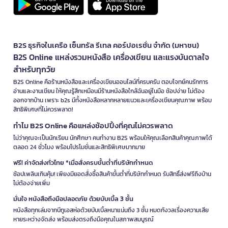
B2S ธุรกิจในเครือ เซ็นทรัล รีเทล คอร์ปอเรชั่น จำกัด (มหาชน)
B2S Online แหล่งรวมหนังสือ เครื่องเขียน และแรงบันดาลใจ
สำหรับทุกวัย
B2S Online คือร้านหนังสือและเครื่องเขียนออนไลน์ที่ครบครัน ตอบโจทย์คนรักการ
อ่านและงานเขียน ให้คุณรู้สึกเหมือนมีร้านหนังสือใกล้ฉันอยู่ในมือ ช้อปง่าย ไม่ต้อง
ออกจากบ้าน เพราะ b2s มีทั้งหนังสือหลากหลายแนวและเครื่องเขียนคุณภาพ พร้อม
สิทธิพิเศษที่ไม่ควรพลาด!
ทำไม B2S Online คือแหล่งช้อปปิ้งที่คุณไม่ควรพลาด
ไม่ว่าคุณจะเป็นนักเรียน นักศึกษา คนทำงาน B2S พร้อมให้คุณเลือกสินค้าคุณภาพได้
ตลอด 24 ชั่วโมง พร้อมโปรโมชั่นและสิทธิพิเศษมากมาย
ฟรี! ค่าจัดส่งทั่วไทย *เมื่อสั่งครบขั้นต่ำที่บริษัทกำหนด
ช้อปเพลินเกินคุ้ม! เพียงมียอดสั่งซื้อสินค้าขั้นต่ำที่บริษัทกำหนด รับสิทธิ์ส่งฟรีถึงบ้าน
ไม่ต้องจ่ายเพิ่ม
มั่นใจ หนังสือถึงมือปลอดภัย ด้วยบับเบิ้ล 3 ชั้น
หนังสือทุกเล่มจากบีทูเอสห่อด้วยบับเบิ้ลหนาแน่นถึง 3 ชั้น หมดกังวลเรื่องความเสีย
หายระหว่างจัดส่ง พร้อมส่งตรงถึงมือคุณในสภาพสมบูรณ์