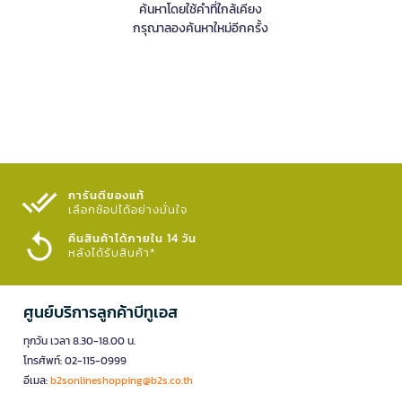
ค้นหาโดยใช้คำที่ใกล้เคียง
กรุณาลองค้นหาใหม่อีกครั้ง
การันตีของแท้
เลือกช้อปได้อย่างมั่นใจ​
คืนสินค้าได้ภายใน 14 วัน
หลังได้รับสินค้า*
ศูนย์บริการลูกค้าบีทูเอส
ทุกวัน เวลา 8.30-18.00 น.
โทรศัพท์: 02-115-0999
อีเมล:
b2sonlineshopping@b2s.co.th