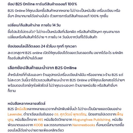
ช้อป B2S Online การันตีสินค้าของแท้ 100%
B2S Online ให้คุณเลือกซื้อสินค้าหลากหลาย ไม่ว่าจะเป็นหนังสือ เครื่องเขียน หรือ
อื่นๆ อีกมากมายได้อย่างมั่นใจ ด้วยการการันตีสินค้าของแท้ 100% ทุกชิ้น
เปลี่ยน/คืนสินค้าง่าย ภายใน 14 วัน
ซื้อไปแล้วไม่ตรงใจ? ไม่ว่าจะเป็นหนังสือที่เลือกผิด หรือสินค้ามีปัญหา คุณสามารถ
เปลี่ยนหรือคืนสินค้าได้ง่าย ๆ ภายใน 14 วันนับจากวันที่ได้รับสินค้า
ช้อปออนไลน์ได้ตลอด 24 ชั่วโมง ทุกที่ ทุกเวลา
สะดวกสุดๆ! B2S online เปิดให้คุณช้อปได้ตลอดวันตลอดคืน อยากได้อะไร แค่คลิก
ก็รอรับสินค้าที่บ้านได้เลย!
เลือกช้อปสินค้าแนะนำจาก B2S Online
สำหรับใครที่กำลังมองหา ร้านอุปกรณ์เครื่องเขียนใกล้ฉัน หรืออยากแวะร้าน B2S แต่
ไม่สะดวก วันนี้เราได้รวบรวมสินค้าแนะนำจาก B2S Online มาให้คุณเลือกสรรได้ง่ายๆ
พร้อมตอบโจทย์ทุกไลฟ์สไตล์ ไม่ว่าคุณจะมองหา ร้านขายหนังสือ หรือสินค้าอื่นๆ
ก็ตาม
หนังสือหลากหลายสไตล์
B2S มี
หนังสือ
หลากหลายแนวจากสำนักพิมพ์ชั้นนำ ไม่ว่าจะเป็นนิยายยอดนิยมอย่าง
Lavender
, ตำราเรียนเข้มข้นของ
ดร. ศุภวัฒน์ พุกเจริญ
, นิตยสารอัปเดตจาก
เพ็ญ
บุญ
, หนังสือเด็กจาก
MIS
หนังสือจิตวิทยาจาก
Mugunghwa Publishing
, หนังสือ
พัฒนาตนเองจาก
KOOB
และวรรณกรรมจาก
Nanmeebooks
ทั้งหมดนี้สามารถซื้อ
ออนไลน์ได้อย่างง่ายดายเพียงคลิกเดียว