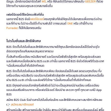
ข้อมูล, เอ็กซ์เทอนัลฮาร์ดดิสก์
WD
, หรือ คีย์บอร์ดไร้สายเมาส์คอมโบ
GEEZER
ที่ช่วย
ให้การทำงานของคุณสะดวกสบายยิ่งขึ้น
เฟอร์นิเจอร์ดีไซน์ครบฟังก์ชั่น
นอกจากนี้ B2S ยังมี
เฟอร์นิเจอร์
ครบทุกฟังก์ชันให้คุณได้เลือกสรรเพื่อตกแต่งบ้าน
และที่ทำงาน ไม่ว่าจะเป็นโต๊ะทำงานพับได้ จากแบรนด์
ONE
หรือ เก้าอี้ทำงาน
Furradec
ก็มีให้เลือกครบครัน
โปรโมชั่นและสิทธิพิเศษ
B2S จัดเต็มโปรโมชั่นและสิทธิพิเศษมากมายให้คุณเลือกช้อปออนไลน์ได้อย่างจุใจ
อัปเดตทุกเดือนกับแคมเปญลดราคาแรง
ทั้งสินค้าเครื่องเขียน หนังสือขายดี และไอเทมไลฟ์สไตล์สุดชิค พร้อมคูปองส่วนลด
และดีลพิเศษเมื่อช้อปผ่าน B2S.co.th เท่านั้น นอกจากนี้ B2S ยังใจดีส่งฟรีทั่วประเทศ
*เมื่อสั่งครบขั้นต่ำที่บริษัทกำหนด
B2S จัดเต็มโปรโมชั่นและสิทธิพิเศษเพียบ ช้อปออนไลน์ได้เลย! ลดแรงทุกเดือน ทั้ง
เครื่องเขียน หนังสือดัง ของไอเทมไลฟ์สไตล์สุดชิค พร้อมคูปองส่วนลดพิเศษเมื่อซื้อ
ผ่าน B2S.co.th เท่านั้น และส่งฟรีทั่วไทย *เมื่อสั่งครบขั้นต่ำที่บริษัทกำหนด
B2S มีทุกอย่างตอบโจทย์ทุกไลฟ์สไตล์ ไม่ว่าจะเป็นอุปกรณ์อ่านเขียน เครื่องเขียน
ของเล่นเสริมพัฒนาการ หรือเฟอร์นิเจอร์ ช้อปง่าย สะดวก ทุกที่ ทุกเวลา แค่มี App
B2S
สมัคร B2S Club รับข่าวสารโปรโมชั่นก่อนใคร และสิทธิพิเศษเฉพาะสมาชิก! คลิกเลย
สมัครสมาชิกเลย!
👉
#ร้านหนังสือ #ร้านขายหนังสือ ใกล้ฉัน #กระเป๋าใส่ดินสอ #เครื่องเขียนออนไลน์ #ซื้อ