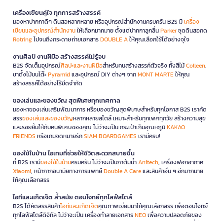
เครื่องเขียนคู่ใจ ทุกการสร้างสรรค์
มองหาปากกาดีๆ ดินสอหลากหลาย หรืออุปกรณ์สำนักงานครบครัน B2S มี
เครื่อง
เขียนและอุปกรณ์สำนักงาน
ให้เลือกมากมาย ตั้งแต่ปากกาลูกลื่น
Parker
ชุดดินสอกด
Rotring
ไปจนถึงกระดาษถ่ายเอกสาร
DOUBLE A
ให้คุณเลือกใช้ได้อย่างจุใจ
งานศิลป์ งานฝีมือ สร้างสรรค์ไม่รู้จบ
B2S จัดเต็มอุปกรณ์
ศิลปะและงานฝีมือ
สำหรับคนสร้างสรรค์ตัวจริง ทั้งสีไม้
Colleen
,
ขาตั้งไม้บนโต๊ะ
Pyramid
และอุปกรณ์ DIY ต่างๆ จาก
MONT MARTE
ให้คุณ
สร้างสรรค์ได้อย่างไร้ขีดจำกัด
ของเล่นและของขวัญ สุดพิเศษทุกเทศกาล
มองหาของเล่นเสริมพัฒนาการ หรือของขวัญสุดพิเศษสำหรับทุกโอกาส B2S เราคัด
สรร
ของเล่นและของขวัญ
หลากหลายสไตล์ เหมาะสำหรับทุกเพศทุกวัย สร้างความสุข
และรอยยิ้มให้กับคนพิเศษของคุณ ไม่ว่าจะเป็น กระเป๋าเก็บอุณหภูมิ
KAKAO
FRIENDS
หรือเกมจดหมายรัก
SIAM BOARDGAMES
เรามีครบ!
ของใช้ในบ้าน ไอเทมที่ช่วยให้ชีวิตสะดวกสบายขึ้น
ที่ B2S เรามี
ของใช้ในบ้าน
ครบครัน ไม่ว่าจะเป็นกาต้มน้ำ
Anitech
, เครื่องฟอกอากาศ
Xiaomi
, หน้ากากอนามัยทางการแพทย์
Double A Care
และสินค้าอื่น ๆ อีกมากมาย
ให้คุณเลือกสรร
ไอทีและแก็ดเจ็ต ล้ำสมัย ตอบโจทย์ทุกไลฟ์สไตล์
B2S ได้คัดสรรสินค้า
ไอทีและแก็ดเจ็ต
คุณภาพเยี่ยมมาให้คุณเลือกสรร เพื่อตอบโจทย์
ทุกไลฟ์สไตล์ดิจิทัล ไม่ว่าจะเป็น เครื่องทำลายเอกสาร
NEO
เพื่อความปลอดภัยของ