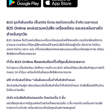
B2S ธุรกิจในเครือ เซ็นทรัล รีเทล คอร์ปอเรชั่น จำกัด (มหาชน)
B2S Online แหล่งรวมหนังสือ เครื่องเขียน และแรงบันดาลใจ
สำหรับทุกวัย
B2S Online คือร้านหนังสือและเครื่องเขียนออนไลน์ที่ครบครัน ตอบโจทย์คนรักการ
อ่านและงานเขียน ให้คุณรู้สึกเหมือนมีร้านหนังสือใกล้ฉันอยู่ในมือ ช้อปง่าย ไม่ต้อง
ออกจากบ้าน เพราะ b2s มีทั้งหนังสือหลากหลายแนวและเครื่องเขียนคุณภาพ พร้อม
สิทธิพิเศษที่ไม่ควรพลาด!
ทำไม B2S Online คือแหล่งช้อปปิ้งที่คุณไม่ควรพลาด
ไม่ว่าคุณจะเป็นนักเรียน นักศึกษา คนทำงาน B2S พร้อมให้คุณเลือกสินค้าคุณภาพได้
ตลอด 24 ชั่วโมง พร้อมโปรโมชั่นและสิทธิพิเศษมากมาย
ฟรี! ค่าจัดส่งทั่วไทย *เมื่อสั่งครบขั้นต่ำที่บริษัทกำหนด
ช้อปเพลินเกินคุ้ม! เพียงมียอดสั่งซื้อสินค้าขั้นต่ำที่บริษัทกำหนด รับสิทธิ์ส่งฟรีถึงบ้าน
ไม่ต้องจ่ายเพิ่ม
มั่นใจ หนังสือถึงมือปลอดภัย ด้วยบับเบิ้ล 3 ชั้น
หนังสือทุกเล่มจากบีทูเอสห่อด้วยบับเบิ้ลหนาแน่นถึง 3 ชั้น หมดกังวลเรื่องความเสีย
หายระหว่างจัดส่ง พร้อมส่งตรงถึงมือคุณในสภาพสมบูรณ์