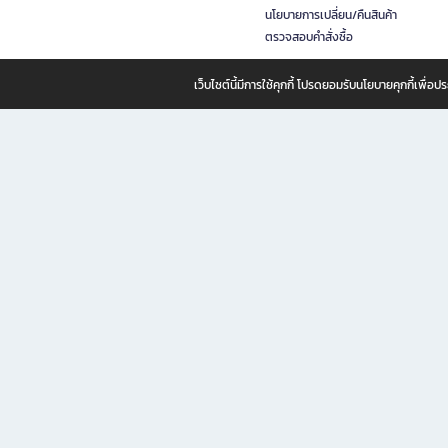
นโยบายการเปลี่ยน/คืนสินค้า
ตรวจสอบคำสั่งซื้อ
เว็บไซต์นี้มีการใช้คุกกี้ โปรดยอมรับนโยบายคุกกี้เพื่
B2S ธุรกิจในเครือ เซ็นทรัล รีเทล คอร์ปอเรชั่น จำกัด (มหาชน)
B2S Online แหล่งรวมหนังสือ เครื่องเขียน และแรงบันดาลใจสำหรับ
B2S Online คือร้านหนังสือและเครื่องเขียนออนไลน์ที่ครบครัน ตอบโจทย์คนรักการอ่านและงานเ
ทำไม B2S Online คือแหล่งช้อปปิ้งที่คุณไม่ควรพลาด
ไม่ว่าคุณจะเป็นนักเรียน นักศึกษา คนทำงาน B2S พร้อมให้คุณเลือกสินค้าคุณภาพได้ตลอด 24