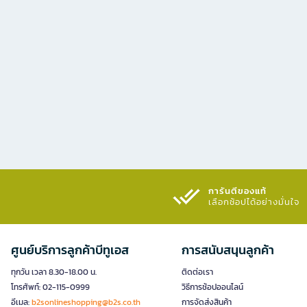
การันตีของแท้
เลือกช้อปได้อย่างมั่นใจ​
ศูนย์บริการลูกค้าบีทูเอส
การสนับสนุนลูกค้า
ทุกวัน เวลา 8.30-18.00 น.
ติดต่อเรา
โทรศัพท์: 02-115-0999
วิธีการช้อปออนไลน์
อีเมล:
b2sonlineshopping@b2s.co.th
การจัดส่งสินค้า