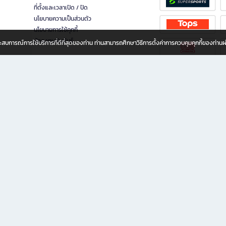
ที่ตั้งและเวลาเปิด / ปิด
นโยบายความเป็นส่วนตัว
นโยบายการใช้คุกกี้
นักลงทุนสัมพันธ์
อประสบการณ์การใช้บริการที่ดีที่สุดของท่าน ท่านสามารถศึกษาวิธีการตั้งค่าการควบคุมคุกกี้ของท่าน
ทุกวัย
ขียน ให้คุณรู้สึกเหมือนมีร้านหนังสือใกล้ฉันอยู่ในมือ ช้อปง่าย ไม่ต้องออกจากบ้าน เพราะ b2
 ชั่วโมง พร้อมโปรโมชั่นและสิทธิพิเศษมากมาย