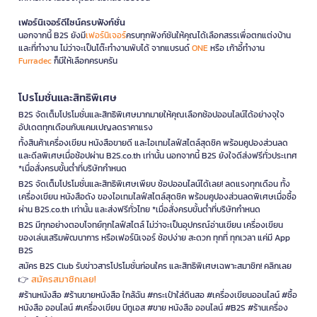
เฟอร์นิเจอร์ดีไซน์ครบฟังก์ชั่น
นอกจากนี้ B2S ยังมี
เฟอร์นิเจอร์
ครบทุกฟังก์ชันให้คุณได้เลือกสรรเพื่อตกแต่งบ้าน
และที่ทำงาน ไม่ว่าจะเป็นโต๊ะทำงานพับได้ จากแบรนด์
ONE
หรือ เก้าอี้ทำงาน
Furradec
ก็มีให้เลือกครบครัน
โปรโมชั่นและสิทธิพิเศษ
B2S จัดเต็มโปรโมชั่นและสิทธิพิเศษมากมายให้คุณเลือกช้อปออนไลน์ได้อย่างจุใจ
อัปเดตทุกเดือนกับแคมเปญลดราคาแรง
ทั้งสินค้าเครื่องเขียน หนังสือขายดี และไอเทมไลฟ์สไตล์สุดชิค พร้อมคูปองส่วนลด
และดีลพิเศษเมื่อช้อปผ่าน B2S.co.th เท่านั้น นอกจากนี้ B2S ยังใจดีส่งฟรีทั่วประเทศ
*เมื่อสั่งครบขั้นต่ำที่บริษัทกำหนด
B2S จัดเต็มโปรโมชั่นและสิทธิพิเศษเพียบ ช้อปออนไลน์ได้เลย! ลดแรงทุกเดือน ทั้ง
เครื่องเขียน หนังสือดัง ของไอเทมไลฟ์สไตล์สุดชิค พร้อมคูปองส่วนลดพิเศษเมื่อซื้อ
ผ่าน B2S.co.th เท่านั้น และส่งฟรีทั่วไทย *เมื่อสั่งครบขั้นต่ำที่บริษัทกำหนด
B2S มีทุกอย่างตอบโจทย์ทุกไลฟ์สไตล์ ไม่ว่าจะเป็นอุปกรณ์อ่านเขียน เครื่องเขียน
ของเล่นเสริมพัฒนาการ หรือเฟอร์นิเจอร์ ช้อปง่าย สะดวก ทุกที่ ทุกเวลา แค่มี App
B2S
สมัคร B2S Club รับข่าวสารโปรโมชั่นก่อนใคร และสิทธิพิเศษเฉพาะสมาชิก! คลิกเลย
สมัครสมาชิกเลย!
👉
#ร้านหนังสือ #ร้านขายหนังสือ ใกล้ฉัน #กระเป๋าใส่ดินสอ #เครื่องเขียนออนไลน์ #ซื้อ
หนังสือ ออนไลน์ #เครื่องเขียน บีทูเอส #ขาย หนังสือ ออนไลน์ #B2S #ร้านเครื่อง