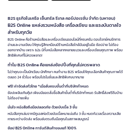
B2S ธุรกิจในเครือ เซ็นทรัล รีเทล คอร์ปอเรชั่น จำกัด (มหาชน)
B2S Online แหล่งรวมหนังสือ เครื่องเขียน และแรงบันดาลใจ
สำหรับทุกวัย
B2S Online คือร้านหนังสือและเครื่องเขียนออนไลน์ที่ครบครัน ตอบโจทย์คนรักการ
อ่านและงานเขียน ให้คุณรู้สึกเหมือนมีร้านหนังสือใกล้ฉันอยู่ในมือ ช้อปง่าย ไม่ต้อง
ออกจากบ้าน เพราะ b2s มีทั้งหนังสือหลากหลายแนวและเครื่องเขียนคุณภาพ พร้อม
สิทธิพิเศษที่ไม่ควรพลาด!
ทำไม B2S Online คือแหล่งช้อปปิ้งที่คุณไม่ควรพลาด
ไม่ว่าคุณจะเป็นนักเรียน นักศึกษา คนทำงาน B2S พร้อมให้คุณเลือกสินค้าคุณภาพได้
ตลอด 24 ชั่วโมง พร้อมโปรโมชั่นและสิทธิพิเศษมากมาย
ฟรี! ค่าจัดส่งทั่วไทย *เมื่อสั่งครบขั้นต่ำที่บริษัทกำหนด
ช้อปเพลินเกินคุ้ม! เพียงมียอดสั่งซื้อสินค้าขั้นต่ำที่บริษัทกำหนด รับสิทธิ์ส่งฟรีถึงบ้าน
ไม่ต้องจ่ายเพิ่ม
มั่นใจ หนังสือถึงมือปลอดภัย ด้วยบับเบิ้ล 3 ชั้น
หนังสือทุกเล่มจากบีทูเอสห่อด้วยบับเบิ้ลหนาแน่นถึง 3 ชั้น หมดกังวลเรื่องความเสีย
หายระหว่างจัดส่ง พร้อมส่งตรงถึงมือคุณในสภาพสมบูรณ์
ช้อป B2S Online การันตีสินค้าของแท้ 100%