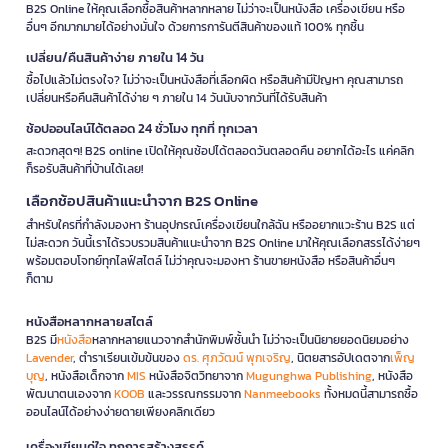
B2S Online ให้คุณเลือกซื้อสินค้าหลากหลาย ไม่ว่าจะเป็นหนังสือ เครื่องเขียน หรือ
อื่นๆ อีกมากมายได้อย่างมั่นใจ ด้วยการการันตีสินค้าของแท้ 100% ทุกชิ้น
เปลี่ยน/คืนสินค้าง่าย ภายใน 14 วัน
ซื้อไปแล้วไม่ตรงใจ? ไม่ว่าจะเป็นหนังสือที่เลือกผิด หรือสินค้ามีปัญหา คุณสามารถ
เปลี่ยนหรือคืนสินค้าได้ง่าย ๆ ภายใน 14 วันนับจากวันที่ได้รับสินค้า
ช้อปออนไลน์ได้ตลอด 24 ชั่วโมง ทุกที่ ทุกเวลา
สะดวกสุดๆ! B2S online เปิดให้คุณช้อปได้ตลอดวันตลอดคืน อยากได้อะไร แค่คลิก
ก็รอรับสินค้าที่บ้านได้เลย!
เลือกช้อปสินค้าแนะนำจาก B2S Online
สำหรับใครที่กำลังมองหา ร้านอุปกรณ์เครื่องเขียนใกล้ฉัน หรืออยากแวะร้าน B2S แต่
ไม่สะดวก วันนี้เราได้รวบรวมสินค้าแนะนำจาก B2S Online มาให้คุณเลือกสรรได้ง่ายๆ
พร้อมตอบโจทย์ทุกไลฟ์สไตล์ ไม่ว่าคุณจะมองหา ร้านขายหนังสือ หรือสินค้าอื่นๆ
ก็ตาม
หนังสือหลากหลายสไตล์
B2S มี
หนังสือ
หลากหลายแนวจากสำนักพิมพ์ชั้นนำ ไม่ว่าจะเป็นนิยายยอดนิยมอย่าง
Lavender
, ตำราเรียนเข้มข้นของ
ดร. ศุภวัฒน์ พุกเจริญ
, นิตยสารอัปเดตจาก
เพ็ญ
บุญ
, หนังสือเด็กจาก
MIS
หนังสือจิตวิทยาจาก
Mugunghwa Publishing
, หนังสือ
พัฒนาตนเองจาก
KOOB
และวรรณกรรมจาก
Nanmeebooks
ทั้งหมดนี้สามารถซื้อ
ออนไลน์ได้อย่างง่ายดายเพียงคลิกเดียว
เครื่องเขียนคู่ใจ ทุกการสร้างสรรค์