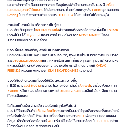
มองหาปากกาดีๆ ดินสอหลากหลาย หรืออุปกรณ์สำนักงานครบครัน B2S มี
เครื่อง
เขียนและอุปกรณ์สำนักงาน
ให้เลือกมากมาย ตั้งแต่ปากกาลูกลื่น
Parker
ชุดดินสอกด
Rotring
ไปจนถึงกระดาษถ่ายเอกสาร
DOUBLE A
ให้คุณเลือกใช้ได้อย่างจุใจ
งานศิลป์ งานฝีมือ สร้างสรรค์ไม่รู้จบ
B2S จัดเต็มอุปกรณ์
ศิลปะและงานฝีมือ
สำหรับคนสร้างสรรค์ตัวจริง ทั้งสีไม้
Colleen
,
ขาตั้งไม้บนโต๊ะ
Pyramid
และอุปกรณ์ DIY ต่างๆ จาก
MONT MARTE
ให้คุณ
สร้างสรรค์ได้อย่างไร้ขีดจำกัด
ของเล่นและของขวัญ สุดพิเศษทุกเทศกาล
มองหาของเล่นเสริมพัฒนาการ หรือของขวัญสุดพิเศษสำหรับทุกโอกาส B2S เราคัด
สรร
ของเล่นและของขวัญ
หลากหลายสไตล์ เหมาะสำหรับทุกเพศทุกวัย สร้างความสุข
และรอยยิ้มให้กับคนพิเศษของคุณ ไม่ว่าจะเป็น กระเป๋าเก็บอุณหภูมิ
KAKAO
FRIENDS
หรือเกมจดหมายรัก
SIAM BOARDGAMES
เรามีครบ!
ของใช้ในบ้าน ไอเทมที่ช่วยให้ชีวิตสะดวกสบายขึ้น
ที่ B2S เรามี
ของใช้ในบ้าน
ครบครัน ไม่ว่าจะเป็นกาต้มน้ำ
Anitech
, เครื่องฟอกอากาศ
Xiaomi
, หน้ากากอนามัยทางการแพทย์
Double A Care
และสินค้าอื่น ๆ อีกมากมาย
ให้คุณเลือกสรร
ไอทีและแก็ดเจ็ต ล้ำสมัย ตอบโจทย์ทุกไลฟ์สไตล์
B2S ได้คัดสรรสินค้า
ไอทีและแก็ดเจ็ต
คุณภาพเยี่ยมมาให้คุณเลือกสรร เพื่อตอบโจทย์
ทุกไลฟ์สไตล์ดิจิทัล ไม่ว่าจะเป็น เครื่องทำลายเอกสาร
NEO
เพื่อความปลอดภัยของ
ข้อมูล, เอ็กซ์เทอนัลฮาร์ดดิสก์
WD
, หรือ คีย์บอร์ดไร้สายเมาส์คอมโบ
GEEZER
ที่ช่วย
ให้การทำงานของคุณสะดวกสบายยิ่งขึ้น