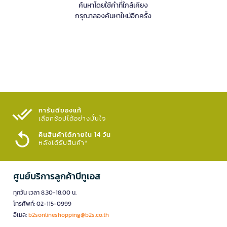
ค้นหาโดยใช้คำที่ใกล้เคียง
กรุณาลองค้นหาใหม่อีกครั้ง
การันตีของแท้
เลือกช้อปได้อย่างมั่นใจ​
คืนสินค้าได้ภายใน 14 วัน
หลังได้รับสินค้า*
ศูนย์บริการลูกค้าบีทูเอส
ทุกวัน เวลา 8.30-18.00 น.
โทรศัพท์: 02-115-0999
อีเมล:
b2sonlineshopping@b2s.co.th