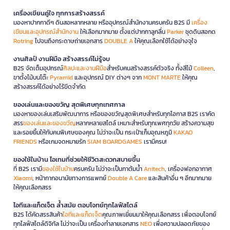
เครื่องเขียนคู่ใจ ทุกการสร้างสรรค์
มองหาปากกาดีๆ ดินสอหลากหลาย หรืออุปกรณ์สำนักงานครบครัน B2S มี
เครื่อง
เขียนและอุปกรณ์สำนักงาน
ให้เลือกมากมาย ตั้งแต่ปากกาลูกลื่น
Parker
ชุดดินสอกด
Rotring
ไปจนถึงกระดาษถ่ายเอกสาร
DOUBLE A
ให้คุณเลือกใช้ได้อย่างจุใจ
งานศิลป์ งานฝีมือ สร้างสรรค์ไม่รู้จบ
B2S จัดเต็มอุปกรณ์
ศิลปะและงานฝีมือ
สำหรับคนสร้างสรรค์ตัวจริง ทั้งสีไม้
Colleen
,
ขาตั้งไม้บนโต๊ะ
Pyramid
และอุปกรณ์ DIY ต่างๆ จาก
MONT MARTE
ให้คุณ
สร้างสรรค์ได้อย่างไร้ขีดจำกัด
ของเล่นและของขวัญ สุดพิเศษทุกเทศกาล
มองหาของเล่นเสริมพัฒนาการ หรือของขวัญสุดพิเศษสำหรับทุกโอกาส B2S เราคัด
สรร
ของเล่นและของขวัญ
หลากหลายสไตล์ เหมาะสำหรับทุกเพศทุกวัย สร้างความสุข
และรอยยิ้มให้กับคนพิเศษของคุณ ไม่ว่าจะเป็น กระเป๋าเก็บอุณหภูมิ
KAKAO
FRIENDS
หรือเกมจดหมายรัก
SIAM BOARDGAMES
เรามีครบ!
ของใช้ในบ้าน ไอเทมที่ช่วยให้ชีวิตสะดวกสบายขึ้น
ที่ B2S เรามี
ของใช้ในบ้าน
ครบครัน ไม่ว่าจะเป็นกาต้มน้ำ
Anitech
, เครื่องฟอกอากาศ
Xiaomi
, หน้ากากอนามัยทางการแพทย์
Double A Care
และสินค้าอื่น ๆ อีกมากมาย
ให้คุณเลือกสรร
ไอทีและแก็ดเจ็ต ล้ำสมัย ตอบโจทย์ทุกไลฟ์สไตล์
B2S ได้คัดสรรสินค้า
ไอทีและแก็ดเจ็ต
คุณภาพเยี่ยมมาให้คุณเลือกสรร เพื่อตอบโจทย์
ทุกไลฟ์สไตล์ดิจิทัล ไม่ว่าจะเป็น เครื่องทำลายเอกสาร
NEO
เพื่อความปลอดภัยของ