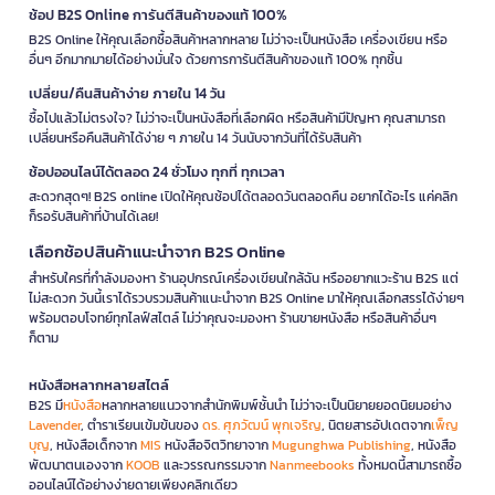
ช้อป B2S Online การันตีสินค้าของแท้ 100%
B2S Online ให้คุณเลือกซื้อสินค้าหลากหลาย ไม่ว่าจะเป็นหนังสือ เครื่องเขียน หรือ
อื่นๆ อีกมากมายได้อย่างมั่นใจ ด้วยการการันตีสินค้าของแท้ 100% ทุกชิ้น
เปลี่ยน/คืนสินค้าง่าย ภายใน 14 วัน
ซื้อไปแล้วไม่ตรงใจ? ไม่ว่าจะเป็นหนังสือที่เลือกผิด หรือสินค้ามีปัญหา คุณสามารถ
เปลี่ยนหรือคืนสินค้าได้ง่าย ๆ ภายใน 14 วันนับจากวันที่ได้รับสินค้า
ช้อปออนไลน์ได้ตลอด 24 ชั่วโมง ทุกที่ ทุกเวลา
สะดวกสุดๆ! B2S online เปิดให้คุณช้อปได้ตลอดวันตลอดคืน อยากได้อะไร แค่คลิก
ก็รอรับสินค้าที่บ้านได้เลย!
เลือกช้อปสินค้าแนะนำจาก B2S Online
สำหรับใครที่กำลังมองหา ร้านอุปกรณ์เครื่องเขียนใกล้ฉัน หรืออยากแวะร้าน B2S แต่
ไม่สะดวก วันนี้เราได้รวบรวมสินค้าแนะนำจาก B2S Online มาให้คุณเลือกสรรได้ง่ายๆ
พร้อมตอบโจทย์ทุกไลฟ์สไตล์ ไม่ว่าคุณจะมองหา ร้านขายหนังสือ หรือสินค้าอื่นๆ
ก็ตาม
หนังสือหลากหลายสไตล์
B2S มี
หนังสือ
หลากหลายแนวจากสำนักพิมพ์ชั้นนำ ไม่ว่าจะเป็นนิยายยอดนิยมอย่าง
Lavender
, ตำราเรียนเข้มข้นของ
ดร. ศุภวัฒน์ พุกเจริญ
, นิตยสารอัปเดตจาก
เพ็ญ
บุญ
, หนังสือเด็กจาก
MIS
หนังสือจิตวิทยาจาก
Mugunghwa Publishing
, หนังสือ
พัฒนาตนเองจาก
KOOB
และวรรณกรรมจาก
Nanmeebooks
ทั้งหมดนี้สามารถซื้อ
ออนไลน์ได้อย่างง่ายดายเพียงคลิกเดียว