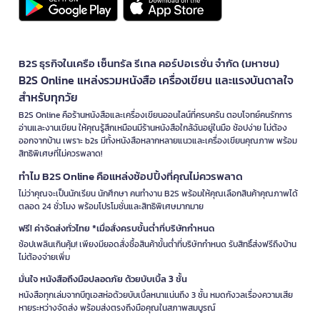
B2S ธุรกิจในเครือ เซ็นทรัล รีเทล คอร์ปอเรชั่น จำกัด (มหาชน)
B2S Online แหล่งรวมหนังสือ เครื่องเขียน และแรงบันดาลใจ
สำหรับทุกวัย
B2S Online คือร้านหนังสือและเครื่องเขียนออนไลน์ที่ครบครัน ตอบโจทย์คนรักการ
อ่านและงานเขียน ให้คุณรู้สึกเหมือนมีร้านหนังสือใกล้ฉันอยู่ในมือ ช้อปง่าย ไม่ต้อง
ออกจากบ้าน เพราะ b2s มีทั้งหนังสือหลากหลายแนวและเครื่องเขียนคุณภาพ พร้อม
สิทธิพิเศษที่ไม่ควรพลาด!
ทำไม B2S Online คือแหล่งช้อปปิ้งที่คุณไม่ควรพลาด
ไม่ว่าคุณจะเป็นนักเรียน นักศึกษา คนทำงาน B2S พร้อมให้คุณเลือกสินค้าคุณภาพได้
ตลอด 24 ชั่วโมง พร้อมโปรโมชั่นและสิทธิพิเศษมากมาย
ฟรี! ค่าจัดส่งทั่วไทย *เมื่อสั่งครบขั้นต่ำที่บริษัทกำหนด
ช้อปเพลินเกินคุ้ม! เพียงมียอดสั่งซื้อสินค้าขั้นต่ำที่บริษัทกำหนด รับสิทธิ์ส่งฟรีถึงบ้าน
ไม่ต้องจ่ายเพิ่ม
มั่นใจ หนังสือถึงมือปลอดภัย ด้วยบับเบิ้ล 3 ชั้น
หนังสือทุกเล่มจากบีทูเอสห่อด้วยบับเบิ้ลหนาแน่นถึง 3 ชั้น หมดกังวลเรื่องความเสีย
หายระหว่างจัดส่ง พร้อมส่งตรงถึงมือคุณในสภาพสมบูรณ์