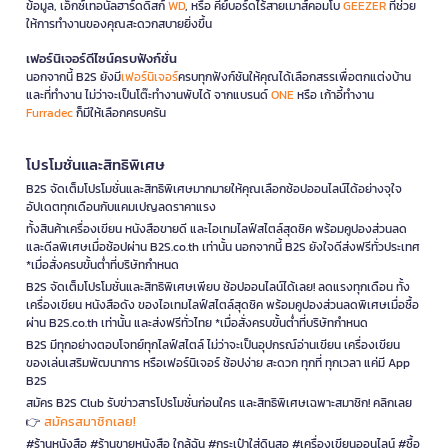
ข้อมูล, เอ็กซ์เทอนัลฮาร์ดดิสก์
WD
, หรือ คีย์บอร์ดไร้สายเมาส์คอมโบ
GEEZER
ที่ช่วย
ให้การทำงานของคุณสะดวกสบายยิ่งขึ้น
เฟอร์นิเจอร์ดีไซน์ครบฟังก์ชั่น
นอกจากนี้ B2S ยังมี
เฟอร์นิเจอร์
ครบทุกฟังก์ชันให้คุณได้เลือกสรรเพื่อตกแต่งบ้าน
และที่ทำงาน ไม่ว่าจะเป็นโต๊ะทำงานพับได้ จากแบรนด์
ONE
หรือ เก้าอี้ทำงาน
Furradec
ก็มีให้เลือกครบครัน
โปรโมชั่นและสิทธิพิเศษ
B2S จัดเต็มโปรโมชั่นและสิทธิพิเศษมากมายให้คุณเลือกช้อปออนไลน์ได้อย่างจุใจ
อัปเดตทุกเดือนกับแคมเปญลดราคาแรง
ทั้งสินค้าเครื่องเขียน หนังสือขายดี และไอเทมไลฟ์สไตล์สุดชิค พร้อมคูปองส่วนลด
และดีลพิเศษเมื่อช้อปผ่าน B2S.co.th เท่านั้น นอกจากนี้ B2S ยังใจดีส่งฟรีทั่วประเทศ
*เมื่อสั่งครบขั้นต่ำที่บริษัทกำหนด
B2S จัดเต็มโปรโมชั่นและสิทธิพิเศษเพียบ ช้อปออนไลน์ได้เลย! ลดแรงทุกเดือน ทั้ง
เครื่องเขียน หนังสือดัง ของไอเทมไลฟ์สไตล์สุดชิค พร้อมคูปองส่วนลดพิเศษเมื่อซื้อ
ผ่าน B2S.co.th เท่านั้น และส่งฟรีทั่วไทย *เมื่อสั่งครบขั้นต่ำที่บริษัทกำหนด
B2S มีทุกอย่างตอบโจทย์ทุกไลฟ์สไตล์ ไม่ว่าจะเป็นอุปกรณ์อ่านเขียน เครื่องเขียน
ของเล่นเสริมพัฒนาการ หรือเฟอร์นิเจอร์ ช้อปง่าย สะดวก ทุกที่ ทุกเวลา แค่มี App
B2S
สมัคร B2S Club รับข่าวสารโปรโมชั่นก่อนใคร และสิทธิพิเศษเฉพาะสมาชิก! คลิกเลย
สมัครสมาชิกเลย!
👉
#ร้านหนังสือ #ร้านขายหนังสือ ใกล้ฉัน #กระเป๋าใส่ดินสอ #เครื่องเขียนออนไลน์ #ซื้อ