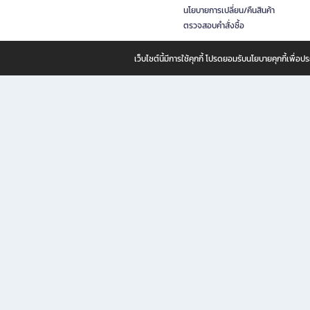
นโยบายการเปลี่ยน/คืนสินค้า
ตรวจสอบคำสั่งซื้อ
เว็บไซต์นี้มีการใช้คุกกี้ โปรดยอมรับนโยบายคุกกี้เพื่
B2S ธุรกิจในเครือ เซ็นทรัล รีเทล คอร์ปอเรชั่น จำกัด (มหาชน)
B2S Online แหล่งรวมหนังสือ เครื่องเขียน และแรงบันดาลใจสำหรับ
B2S Online คือร้านหนังสือและเครื่องเขียนออนไลน์ที่ครบครัน ตอบโจทย์คนรักการอ่านและงานเ
ทำไม B2S Online คือแหล่งช้อปปิ้งที่คุณไม่ควรพลาด
ไม่ว่าคุณจะเป็นนักเรียน นักศึกษา คนทำงาน B2S พร้อมให้คุณเลือกสินค้าคุณภาพได้ตลอด 24