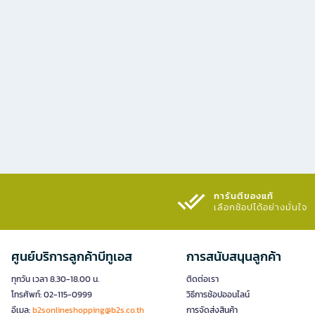
การันตีของแท้
เลือกช้อปได้อย่างมั่นใจ​
ศูนย์บริการลูกค้าบีทูเอส
การสนับสนุนลูกค้า
ทุกวัน เวลา 8.30-18.00 น.
ติดต่อเรา
โทรศัพท์: 02-115-0999
วิธีการช้อปออนไลน์
อีเมล:
b2sonlineshopping@b2s.co.th
การจัดส่งสินค้า