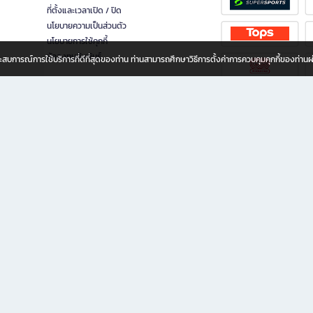
ที่ตั้งและเวลาเปิด / ปิด
นโยบายความเป็นส่วนตัว
นโยบายการใช้คุกกี้
นักลงทุนสัมพันธ์
อประสบการณ์การใช้บริการที่ดีที่สุดของท่าน ท่านสามารถศึกษาวิธีการตั้งค่าการควบคุมคุกกี้ของท่าน
ทุกวัย
ขียน ให้คุณรู้สึกเหมือนมีร้านหนังสือใกล้ฉันอยู่ในมือ ช้อปง่าย ไม่ต้องออกจากบ้าน เพราะ b2
 ชั่วโมง พร้อมโปรโมชั่นและสิทธิพิเศษมากมาย