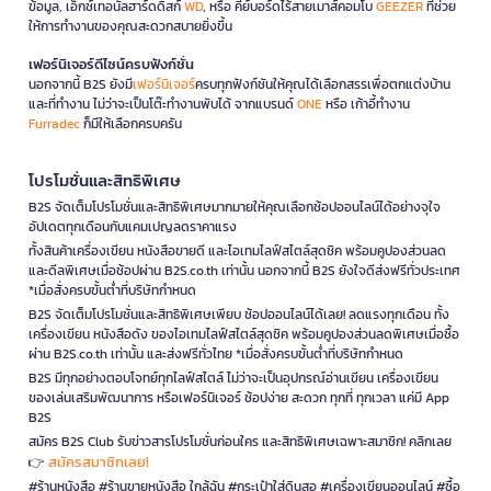
ข้อมูล, เอ็กซ์เทอนัลฮาร์ดดิสก์
WD
, หรือ คีย์บอร์ดไร้สายเมาส์คอมโบ
GEEZER
ที่ช่วย
ให้การทำงานของคุณสะดวกสบายยิ่งขึ้น
เฟอร์นิเจอร์ดีไซน์ครบฟังก์ชั่น
นอกจากนี้ B2S ยังมี
เฟอร์นิเจอร์
ครบทุกฟังก์ชันให้คุณได้เลือกสรรเพื่อตกแต่งบ้าน
และที่ทำงาน ไม่ว่าจะเป็นโต๊ะทำงานพับได้ จากแบรนด์
ONE
หรือ เก้าอี้ทำงาน
Furradec
ก็มีให้เลือกครบครัน
โปรโมชั่นและสิทธิพิเศษ
B2S จัดเต็มโปรโมชั่นและสิทธิพิเศษมากมายให้คุณเลือกช้อปออนไลน์ได้อย่างจุใจ
อัปเดตทุกเดือนกับแคมเปญลดราคาแรง
ทั้งสินค้าเครื่องเขียน หนังสือขายดี และไอเทมไลฟ์สไตล์สุดชิค พร้อมคูปองส่วนลด
และดีลพิเศษเมื่อช้อปผ่าน B2S.co.th เท่านั้น นอกจากนี้ B2S ยังใจดีส่งฟรีทั่วประเทศ
*เมื่อสั่งครบขั้นต่ำที่บริษัทกำหนด
B2S จัดเต็มโปรโมชั่นและสิทธิพิเศษเพียบ ช้อปออนไลน์ได้เลย! ลดแรงทุกเดือน ทั้ง
เครื่องเขียน หนังสือดัง ของไอเทมไลฟ์สไตล์สุดชิค พร้อมคูปองส่วนลดพิเศษเมื่อซื้อ
ผ่าน B2S.co.th เท่านั้น และส่งฟรีทั่วไทย *เมื่อสั่งครบขั้นต่ำที่บริษัทกำหนด
B2S มีทุกอย่างตอบโจทย์ทุกไลฟ์สไตล์ ไม่ว่าจะเป็นอุปกรณ์อ่านเขียน เครื่องเขียน
ของเล่นเสริมพัฒนาการ หรือเฟอร์นิเจอร์ ช้อปง่าย สะดวก ทุกที่ ทุกเวลา แค่มี App
B2S
สมัคร B2S Club รับข่าวสารโปรโมชั่นก่อนใคร และสิทธิพิเศษเฉพาะสมาชิก! คลิกเลย
สมัครสมาชิกเลย!
👉
#ร้านหนังสือ #ร้านขายหนังสือ ใกล้ฉัน #กระเป๋าใส่ดินสอ #เครื่องเขียนออนไลน์ #ซื้อ