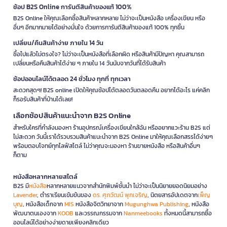
ช้อป B2S Online การันตีสินค้าของแท้ 100%
B2S Online ให้คุณเลือกซื้อสินค้าหลากหลาย ไม่ว่าจะเป็นหนังสือ เครื่องเขียน หรือ
อื่นๆ อีกมากมายได้อย่างมั่นใจ ด้วยการการันตีสินค้าของแท้ 100% ทุกชิ้น
เปลี่ยน/คืนสินค้าง่าย ภายใน 14 วัน
ซื้อไปแล้วไม่ตรงใจ? ไม่ว่าจะเป็นหนังสือที่เลือกผิด หรือสินค้ามีปัญหา คุณสามารถ
เปลี่ยนหรือคืนสินค้าได้ง่าย ๆ ภายใน 14 วันนับจากวันที่ได้รับสินค้า
ช้อปออนไลน์ได้ตลอด 24 ชั่วโมง ทุกที่ ทุกเวลา
สะดวกสุดๆ! B2S online เปิดให้คุณช้อปได้ตลอดวันตลอดคืน อยากได้อะไร แค่คลิก
ก็รอรับสินค้าที่บ้านได้เลย!
เลือกช้อปสินค้าแนะนำจาก B2S Online
สำหรับใครที่กำลังมองหา ร้านอุปกรณ์เครื่องเขียนใกล้ฉัน หรืออยากแวะร้าน B2S แต่
ไม่สะดวก วันนี้เราได้รวบรวมสินค้าแนะนำจาก B2S Online มาให้คุณเลือกสรรได้ง่ายๆ
พร้อมตอบโจทย์ทุกไลฟ์สไตล์ ไม่ว่าคุณจะมองหา ร้านขายหนังสือ หรือสินค้าอื่นๆ
ก็ตาม
หนังสือหลากหลายสไตล์
B2S มี
หนังสือ
หลากหลายแนวจากสำนักพิมพ์ชั้นนำ ไม่ว่าจะเป็นนิยายยอดนิยมอย่าง
Lavender
, ตำราเรียนเข้มข้นของ
ดร. ศุภวัฒน์ พุกเจริญ
, นิตยสารอัปเดตจาก
เพ็ญ
บุญ
, หนังสือเด็กจาก
MIS
หนังสือจิตวิทยาจาก
Mugunghwa Publishing
, หนังสือ
พัฒนาตนเองจาก
KOOB
และวรรณกรรมจาก
Nanmeebooks
ทั้งหมดนี้สามารถซื้อ
ออนไลน์ได้อย่างง่ายดายเพียงคลิกเดียว