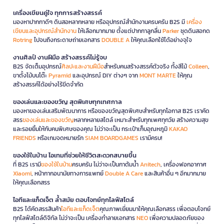
เครื่องเขียนคู่ใจ ทุกการสร้างสรรค์
มองหาปากกาดีๆ ดินสอหลากหลาย หรืออุปกรณ์สำนักงานครบครัน B2S มี
เครื่อง
เขียนและอุปกรณ์สำนักงาน
ให้เลือกมากมาย ตั้งแต่ปากกาลูกลื่น
Parker
ชุดดินสอกด
Rotring
ไปจนถึงกระดาษถ่ายเอกสาร
DOUBLE A
ให้คุณเลือกใช้ได้อย่างจุใจ
งานศิลป์ งานฝีมือ สร้างสรรค์ไม่รู้จบ
B2S จัดเต็มอุปกรณ์
ศิลปะและงานฝีมือ
สำหรับคนสร้างสรรค์ตัวจริง ทั้งสีไม้
Colleen
,
ขาตั้งไม้บนโต๊ะ
Pyramid
และอุปกรณ์ DIY ต่างๆ จาก
MONT MARTE
ให้คุณ
สร้างสรรค์ได้อย่างไร้ขีดจำกัด
ของเล่นและของขวัญ สุดพิเศษทุกเทศกาล
มองหาของเล่นเสริมพัฒนาการ หรือของขวัญสุดพิเศษสำหรับทุกโอกาส B2S เราคัด
สรร
ของเล่นและของขวัญ
หลากหลายสไตล์ เหมาะสำหรับทุกเพศทุกวัย สร้างความสุข
และรอยยิ้มให้กับคนพิเศษของคุณ ไม่ว่าจะเป็น กระเป๋าเก็บอุณหภูมิ
KAKAO
FRIENDS
หรือเกมจดหมายรัก
SIAM BOARDGAMES
เรามีครบ!
ของใช้ในบ้าน ไอเทมที่ช่วยให้ชีวิตสะดวกสบายขึ้น
ที่ B2S เรามี
ของใช้ในบ้าน
ครบครัน ไม่ว่าจะเป็นกาต้มน้ำ
Anitech
, เครื่องฟอกอากาศ
Xiaomi
, หน้ากากอนามัยทางการแพทย์
Double A Care
และสินค้าอื่น ๆ อีกมากมาย
ให้คุณเลือกสรร
ไอทีและแก็ดเจ็ต ล้ำสมัย ตอบโจทย์ทุกไลฟ์สไตล์
B2S ได้คัดสรรสินค้า
ไอทีและแก็ดเจ็ต
คุณภาพเยี่ยมมาให้คุณเลือกสรร เพื่อตอบโจทย์
ทุกไลฟ์สไตล์ดิจิทัล ไม่ว่าจะเป็น เครื่องทำลายเอกสาร
NEO
เพื่อความปลอดภัยของ