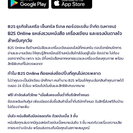
B2S ธุรกิจในเครือ เซ็นทรัล รีเทล คอร์ปอเรชั่น จำกัด (มหาชน)
B2S Online แหล่งรวมหนังสือ เครื่องเขียน และแรงบันดาลใจ
สำหรับทุกวัย
B2S Online คือร้านหนังสือและเครื่องเขียนออนไลน์ที่ครบครัน ตอบโจทย์คนรักการ
อ่านและงานเขียน ให้คุณรู้สึกเหมือนมีร้านหนังสือใกล้ฉันอยู่ในมือ ช้อปง่าย ไม่ต้อง
ออกจากบ้าน เพราะ b2s มีทั้งหนังสือหลากหลายแนวและเครื่องเขียนคุณภาพ พร้อม
สิทธิพิเศษที่ไม่ควรพลาด!
ทำไม B2S Online คือแหล่งช้อปปิ้งที่คุณไม่ควรพลาด
ไม่ว่าคุณจะเป็นนักเรียน นักศึกษา คนทำงาน B2S พร้อมให้คุณเลือกสินค้าคุณภาพได้
ตลอด 24 ชั่วโมง พร้อมโปรโมชั่นและสิทธิพิเศษมากมาย
ฟรี! ค่าจัดส่งทั่วไทย *เมื่อสั่งครบขั้นต่ำที่บริษัทกำหนด
ช้อปเพลินเกินคุ้ม! เพียงมียอดสั่งซื้อสินค้าขั้นต่ำที่บริษัทกำหนด รับสิทธิ์ส่งฟรีถึงบ้าน
ไม่ต้องจ่ายเพิ่ม
มั่นใจ หนังสือถึงมือปลอดภัย ด้วยบับเบิ้ล 3 ชั้น
หนังสือทุกเล่มจากบีทูเอสห่อด้วยบับเบิ้ลหนาแน่นถึง 3 ชั้น หมดกังวลเรื่องความเสีย
หายระหว่างจัดส่ง พร้อมส่งตรงถึงมือคุณในสภาพสมบูรณ์