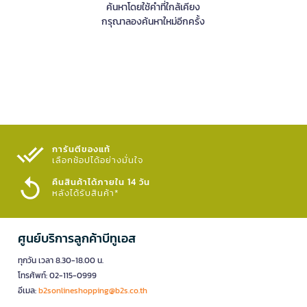
ค้นหาโดยใช้คำที่ใกล้เคียง
กรุณาลองค้นหาใหม่อีกครั้ง
การันตีของแท้
เลือกช้อปได้อย่างมั่นใจ​
คืนสินค้าได้ภายใน 14 วัน
หลังได้รับสินค้า*
ศูนย์บริการลูกค้าบีทูเอส
ทุกวัน เวลา 8.30-18.00 น.
โทรศัพท์: 02-115-0999
อีเมล:
b2sonlineshopping@b2s.co.th