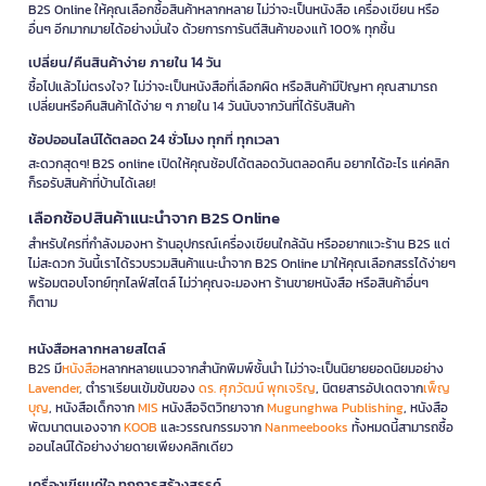
B2S Online ให้คุณเลือกซื้อสินค้าหลากหลาย ไม่ว่าจะเป็นหนังสือ เครื่องเขียน หรือ
อื่นๆ อีกมากมายได้อย่างมั่นใจ ด้วยการการันตีสินค้าของแท้ 100% ทุกชิ้น
เปลี่ยน/คืนสินค้าง่าย ภายใน 14 วัน
ซื้อไปแล้วไม่ตรงใจ? ไม่ว่าจะเป็นหนังสือที่เลือกผิด หรือสินค้ามีปัญหา คุณสามารถ
เปลี่ยนหรือคืนสินค้าได้ง่าย ๆ ภายใน 14 วันนับจากวันที่ได้รับสินค้า
ช้อปออนไลน์ได้ตลอด 24 ชั่วโมง ทุกที่ ทุกเวลา
สะดวกสุดๆ! B2S online เปิดให้คุณช้อปได้ตลอดวันตลอดคืน อยากได้อะไร แค่คลิก
ก็รอรับสินค้าที่บ้านได้เลย!
เลือกช้อปสินค้าแนะนำจาก B2S Online
สำหรับใครที่กำลังมองหา ร้านอุปกรณ์เครื่องเขียนใกล้ฉัน หรืออยากแวะร้าน B2S แต่
ไม่สะดวก วันนี้เราได้รวบรวมสินค้าแนะนำจาก B2S Online มาให้คุณเลือกสรรได้ง่ายๆ
พร้อมตอบโจทย์ทุกไลฟ์สไตล์ ไม่ว่าคุณจะมองหา ร้านขายหนังสือ หรือสินค้าอื่นๆ
ก็ตาม
หนังสือหลากหลายสไตล์
B2S มี
หนังสือ
หลากหลายแนวจากสำนักพิมพ์ชั้นนำ ไม่ว่าจะเป็นนิยายยอดนิยมอย่าง
Lavender
, ตำราเรียนเข้มข้นของ
ดร. ศุภวัฒน์ พุกเจริญ
, นิตยสารอัปเดตจาก
เพ็ญ
บุญ
, หนังสือเด็กจาก
MIS
หนังสือจิตวิทยาจาก
Mugunghwa Publishing
, หนังสือ
พัฒนาตนเองจาก
KOOB
และวรรณกรรมจาก
Nanmeebooks
ทั้งหมดนี้สามารถซื้อ
ออนไลน์ได้อย่างง่ายดายเพียงคลิกเดียว
เครื่องเขียนคู่ใจ ทุกการสร้างสรรค์