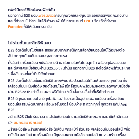
เฟอร์นิเจอร์ดีไซน์ครบฟังก์ชั่น
นอกจากนี้ B2S ยังมี
เฟอร์นิเจอร์
ครบทุกฟังก์ชันให้คุณได้เลือกสรรเพื่อตกแต่งบ้าน
และที่ทำงาน ไม่ว่าจะเป็นโต๊ะทำงานพับได้ จากแบรนด์
ONE
หรือ เก้าอี้ทำงาน
Furradec
ก็มีให้เลือกครบครัน
โปรโมชั่นและสิทธิพิเศษ
B2S จัดเต็มโปรโมชั่นและสิทธิพิเศษมากมายให้คุณเลือกช้อปออนไลน์ได้อย่างจุใจ
อัปเดตทุกเดือนกับแคมเปญลดราคาแรง
ทั้งสินค้าเครื่องเขียน หนังสือขายดี และไอเทมไลฟ์สไตล์สุดชิค พร้อมคูปองส่วนลด
และดีลพิเศษเมื่อช้อปผ่าน B2S.co.th เท่านั้น นอกจากนี้ B2S ยังใจดีส่งฟรีทั่วประเทศ
*เมื่อสั่งครบขั้นต่ำที่บริษัทกำหนด
B2S จัดเต็มโปรโมชั่นและสิทธิพิเศษเพียบ ช้อปออนไลน์ได้เลย! ลดแรงทุกเดือน ทั้ง
เครื่องเขียน หนังสือดัง ของไอเทมไลฟ์สไตล์สุดชิค พร้อมคูปองส่วนลดพิเศษเมื่อซื้อ
ผ่าน B2S.co.th เท่านั้น และส่งฟรีทั่วไทย *เมื่อสั่งครบขั้นต่ำที่บริษัทกำหนด
B2S มีทุกอย่างตอบโจทย์ทุกไลฟ์สไตล์ ไม่ว่าจะเป็นอุปกรณ์อ่านเขียน เครื่องเขียน
ของเล่นเสริมพัฒนาการ หรือเฟอร์นิเจอร์ ช้อปง่าย สะดวก ทุกที่ ทุกเวลา แค่มี App
B2S
สมัคร B2S Club รับข่าวสารโปรโมชั่นก่อนใคร และสิทธิพิเศษเฉพาะสมาชิก! คลิกเลย
สมัครสมาชิกเลย!
👉
#ร้านหนังสือ #ร้านขายหนังสือ ใกล้ฉัน #กระเป๋าใส่ดินสอ #เครื่องเขียนออนไลน์ #ซื้อ
หนังสือ ออนไลน์ #เครื่องเขียน บีทูเอส #ขาย หนังสือ ออนไลน์ #B2S #ร้านเครื่อง