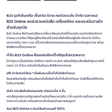
B2S ธุรกิจในเครือ เซ็นทรัล รีเทล คอร์ปอเรชั่น จำกัด (มหาชน)
B2S Online แหล่งรวมหนังสือ เครื่องเขียน และแรงบันดาลใจ
สำหรับทุกวัย
B2S Online คือร้านหนังสือและเครื่องเขียนออนไลน์ที่ครบครัน ตอบโจทย์คนรักการ
อ่านและงานเขียน ให้คุณรู้สึกเหมือนมีร้านหนังสือใกล้ฉันอยู่ในมือ ช้อปง่าย ไม่ต้อง
ออกจากบ้าน เพราะ b2s มีทั้งหนังสือหลากหลายแนวและเครื่องเขียนคุณภาพ พร้อม
สิทธิพิเศษที่ไม่ควรพลาด!
ทำไม B2S Online คือแหล่งช้อปปิ้งที่คุณไม่ควรพลาด
ไม่ว่าคุณจะเป็นนักเรียน นักศึกษา คนทำงาน B2S พร้อมให้คุณเลือกสินค้าคุณภาพได้
ตลอด 24 ชั่วโมง พร้อมโปรโมชั่นและสิทธิพิเศษมากมาย
ฟรี! ค่าจัดส่งทั่วไทย *เมื่อสั่งครบขั้นต่ำที่บริษัทกำหนด
ช้อปเพลินเกินคุ้ม! เพียงมียอดสั่งซื้อสินค้าขั้นต่ำที่บริษัทกำหนด รับสิทธิ์ส่งฟรีถึงบ้าน
ไม่ต้องจ่ายเพิ่ม
มั่นใจ หนังสือถึงมือปลอดภัย ด้วยบับเบิ้ล 3 ชั้น
หนังสือทุกเล่มจากบีทูเอสห่อด้วยบับเบิ้ลหนาแน่นถึง 3 ชั้น หมดกังวลเรื่องความเสีย
หายระหว่างจัดส่ง พร้อมส่งตรงถึงมือคุณในสภาพสมบูรณ์
ช้อป B2S Online การันตีสินค้าของแท้ 100%