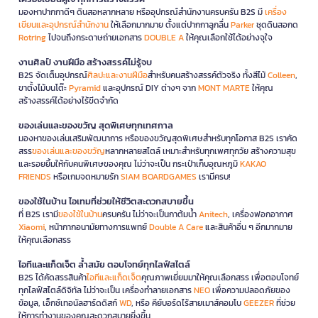
มองหาปากกาดีๆ ดินสอหลากหลาย หรืออุปกรณ์สำนักงานครบครัน B2S มี
เครื่อง
เขียนและอุปกรณ์สำนักงาน
ให้เลือกมากมาย ตั้งแต่ปากกาลูกลื่น
Parker
ชุดดินสอกด
Rotring
ไปจนถึงกระดาษถ่ายเอกสาร
DOUBLE A
ให้คุณเลือกใช้ได้อย่างจุใจ
งานศิลป์ งานฝีมือ สร้างสรรค์ไม่รู้จบ
B2S จัดเต็มอุปกรณ์
ศิลปะและงานฝีมือ
สำหรับคนสร้างสรรค์ตัวจริง ทั้งสีไม้
Colleen
,
ขาตั้งไม้บนโต๊ะ
Pyramid
และอุปกรณ์ DIY ต่างๆ จาก
MONT MARTE
ให้คุณ
สร้างสรรค์ได้อย่างไร้ขีดจำกัด
ของเล่นและของขวัญ สุดพิเศษทุกเทศกาล
มองหาของเล่นเสริมพัฒนาการ หรือของขวัญสุดพิเศษสำหรับทุกโอกาส B2S เราคัด
สรร
ของเล่นและของขวัญ
หลากหลายสไตล์ เหมาะสำหรับทุกเพศทุกวัย สร้างความสุข
และรอยยิ้มให้กับคนพิเศษของคุณ ไม่ว่าจะเป็น กระเป๋าเก็บอุณหภูมิ
KAKAO
FRIENDS
หรือเกมจดหมายรัก
SIAM BOARDGAMES
เรามีครบ!
ของใช้ในบ้าน ไอเทมที่ช่วยให้ชีวิตสะดวกสบายขึ้น
ที่ B2S เรามี
ของใช้ในบ้าน
ครบครัน ไม่ว่าจะเป็นกาต้มน้ำ
Anitech
, เครื่องฟอกอากาศ
Xiaomi
, หน้ากากอนามัยทางการแพทย์
Double A Care
และสินค้าอื่น ๆ อีกมากมาย
ให้คุณเลือกสรร
ไอทีและแก็ดเจ็ต ล้ำสมัย ตอบโจทย์ทุกไลฟ์สไตล์
B2S ได้คัดสรรสินค้า
ไอทีและแก็ดเจ็ต
คุณภาพเยี่ยมมาให้คุณเลือกสรร เพื่อตอบโจทย์
ทุกไลฟ์สไตล์ดิจิทัล ไม่ว่าจะเป็น เครื่องทำลายเอกสาร
NEO
เพื่อความปลอดภัยของ
ข้อมูล, เอ็กซ์เทอนัลฮาร์ดดิสก์
WD
, หรือ คีย์บอร์ดไร้สายเมาส์คอมโบ
GEEZER
ที่ช่วย
ให้การทำงานของคุณสะดวกสบายยิ่งขึ้น