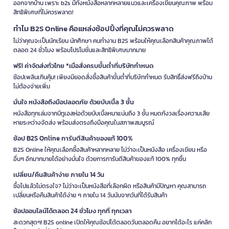
ออกจากบ้าน เพราะ b2s มีทั้งหนังสือหลากหลายแนวและเครื่องเขียนคุณภาพ พร้อม
สิทธิพิเศษที่ไม่ควรพลาด!
ทำไม B2S Online คือแหล่งช้อปปิ้งที่คุณไม่ควรพลาด
ไม่ว่าคุณจะเป็นนักเรียน นักศึกษา คนทำงาน B2S พร้อมให้คุณเลือกสินค้าคุณภาพได้
ตลอด 24 ชั่วโมง พร้อมโปรโมชั่นและสิทธิพิเศษมากมาย
ฟรี! ค่าจัดส่งทั่วไทย *เมื่อสั่งครบขั้นต่ำที่บริษัทกำหนด
ช้อปเพลินเกินคุ้ม! เพียงมียอดสั่งซื้อสินค้าขั้นต่ำที่บริษัทกำหนด รับสิทธิ์ส่งฟรีถึงบ้าน
ไม่ต้องจ่ายเพิ่ม
มั่นใจ หนังสือถึงมือปลอดภัย ด้วยบับเบิ้ล 3 ชั้น
หนังสือทุกเล่มจากบีทูเอสห่อด้วยบับเบิ้ลหนาแน่นถึง 3 ชั้น หมดกังวลเรื่องความเสีย
หายระหว่างจัดส่ง พร้อมส่งตรงถึงมือคุณในสภาพสมบูรณ์
ช้อป B2S Online การันตีสินค้าของแท้ 100%
B2S Online ให้คุณเลือกซื้อสินค้าหลากหลาย ไม่ว่าจะเป็นหนังสือ เครื่องเขียน หรือ
อื่นๆ อีกมากมายได้อย่างมั่นใจ ด้วยการการันตีสินค้าของแท้ 100% ทุกชิ้น
เปลี่ยน/คืนสินค้าง่าย ภายใน 14 วัน
ซื้อไปแล้วไม่ตรงใจ? ไม่ว่าจะเป็นหนังสือที่เลือกผิด หรือสินค้ามีปัญหา คุณสามารถ
เปลี่ยนหรือคืนสินค้าได้ง่าย ๆ ภายใน 14 วันนับจากวันที่ได้รับสินค้า
ช้อปออนไลน์ได้ตลอด 24 ชั่วโมง ทุกที่ ทุกเวลา
สะดวกสุดๆ! B2S online เปิดให้คุณช้อปได้ตลอดวันตลอดคืน อยากได้อะไร แค่คลิก