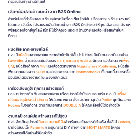
ก็รอรับสินค้าที่บ้านได้เลย!
เลือกช้อปสินค้าแนะนำจาก B2S Online
สำหรับใครที่กำลังมองหา ร้านอุปกรณ์เครื่องเขียนใกล้ฉัน หรืออยากแวะร้าน B2S แต่
ไม่สะดวก วันนี้เราได้รวบรวมสินค้าแนะนำจาก B2S Online มาให้คุณเลือกสรรได้ง่ายๆ
พร้อมตอบโจทย์ทุกไลฟ์สไตล์ ไม่ว่าคุณจะมองหา ร้านขายหนังสือ หรือสินค้าอื่นๆ
ก็ตาม
หนังสือหลากหลายสไตล์
B2S มี
หนังสือ
หลากหลายแนวจากสำนักพิมพ์ชั้นนำ ไม่ว่าจะเป็นนิยายยอดนิยมอย่าง
Lavender
, ตำราเรียนเข้มข้นของ
ดร. ศุภวัฒน์ พุกเจริญ
, นิตยสารอัปเดตจาก
เพ็ญ
บุญ
, หนังสือเด็กจาก
MIS
หนังสือจิตวิทยาจาก
Mugunghwa Publishing
, หนังสือ
พัฒนาตนเองจาก
KOOB
และวรรณกรรมจาก
Nanmeebooks
ทั้งหมดนี้สามารถซื้อ
ออนไลน์ได้อย่างง่ายดายเพียงคลิกเดียว
เครื่องเขียนคู่ใจ ทุกการสร้างสรรค์
มองหาปากกาดีๆ ดินสอหลากหลาย หรืออุปกรณ์สำนักงานครบครัน B2S มี
เครื่อง
เขียนและอุปกรณ์สำนักงาน
ให้เลือกมากมาย ตั้งแต่ปากกาลูกลื่น
Parker
ชุดดินสอกด
Rotring
ไปจนถึงกระดาษถ่ายเอกสาร
DOUBLE A
ให้คุณเลือกใช้ได้อย่างจุใจ
งานศิลป์ งานฝีมือ สร้างสรรค์ไม่รู้จบ
B2S จัดเต็มอุปกรณ์
ศิลปะและงานฝีมือ
สำหรับคนสร้างสรรค์ตัวจริง ทั้งสีไม้
Colleen
,
ขาตั้งไม้บนโต๊ะ
Pyramid
และอุปกรณ์ DIY ต่างๆ จาก
MONT MARTE
ให้คุณ
สร้างสรรค์ได้อย่างไร้ขีดจำกัด