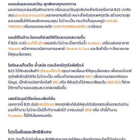
ของเล่นและของขวัญ สุดพิเศษทุกเทศกาล
มองหาของเล่นเสริมพัฒนาการ หรือของขวัญสุดพิเศษสำหรับทุกโอกาส B2S เราคัด
สรร
ของเล่นและของขวัญ
หลากหลายสไตล์ เหมาะสำหรับทุกเพศทุกวัย สร้างความสุข
และรอยยิ้มให้กับคนพิเศษของคุณ ไม่ว่าจะเป็น กระเป๋าเก็บอุณหภูมิ
KAKAO
FRIENDS
หรือเกมจดหมายรัก
SIAM BOARDGAMES
เรามีครบ!
ของใช้ในบ้าน ไอเทมที่ช่วยให้ชีวิตสะดวกสบายขึ้น
ที่ B2S เรามี
ของใช้ในบ้าน
ครบครัน ไม่ว่าจะเป็นกาต้มน้ำ
Anitech
, เครื่องฟอกอากาศ
Xiaomi
, หน้ากากอนามัยทางการแพทย์
Double A Care
และสินค้าอื่น ๆ อีกมากมาย
ให้คุณเลือกสรร
ไอทีและแก็ดเจ็ต ล้ำสมัย ตอบโจทย์ทุกไลฟ์สไตล์
B2S ได้คัดสรรสินค้า
ไอทีและแก็ดเจ็ต
คุณภาพเยี่ยมมาให้คุณเลือกสรร เพื่อตอบโจทย์
ทุกไลฟ์สไตล์ดิจิทัล ไม่ว่าจะเป็น เครื่องทำลายเอกสาร
NEO
เพื่อความปลอดภัยของ
ข้อมูล, เอ็กซ์เทอนัลฮาร์ดดิสก์
WD
, หรือ คีย์บอร์ดไร้สายเมาส์คอมโบ
GEEZER
ที่ช่วย
ให้การทำงานของคุณสะดวกสบายยิ่งขึ้น
เฟอร์นิเจอร์ดีไซน์ครบฟังก์ชั่น
นอกจากนี้ B2S ยังมี
เฟอร์นิเจอร์
ครบทุกฟังก์ชันให้คุณได้เลือกสรรเพื่อตกแต่งบ้าน
และที่ทำงาน ไม่ว่าจะเป็นโต๊ะทำงานพับได้ จากแบรนด์
ONE
หรือ เก้าอี้ทำงาน
Furradec
ก็มีให้เลือกครบครัน
โปรโมชั่นและสิทธิพิเศษ
B2S จัดเต็มโปรโมชั่นและสิทธิพิเศษมากมายให้คุณเลือกช้อปออนไลน์ได้อย่างจุใจ