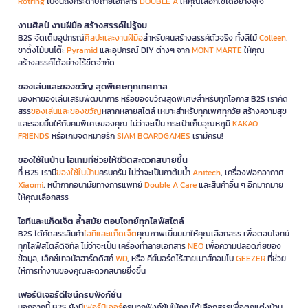
Rotring
ไปจนถึงกระดาษถ่ายเอกสาร
DOUBLE A
ให้คุณเลือกใช้ได้อย่างจุใจ
งานศิลป์ งานฝีมือ สร้างสรรค์ไม่รู้จบ
B2S จัดเต็มอุปกรณ์
ศิลปะและงานฝีมือ
สำหรับคนสร้างสรรค์ตัวจริง ทั้งสีไม้
Colleen
,
ขาตั้งไม้บนโต๊ะ
Pyramid
และอุปกรณ์ DIY ต่างๆ จาก
MONT MARTE
ให้คุณ
สร้างสรรค์ได้อย่างไร้ขีดจำกัด
ของเล่นและของขวัญ สุดพิเศษทุกเทศกาล
มองหาของเล่นเสริมพัฒนาการ หรือของขวัญสุดพิเศษสำหรับทุกโอกาส B2S เราคัด
สรร
ของเล่นและของขวัญ
หลากหลายสไตล์ เหมาะสำหรับทุกเพศทุกวัย สร้างความสุข
และรอยยิ้มให้กับคนพิเศษของคุณ ไม่ว่าจะเป็น กระเป๋าเก็บอุณหภูมิ
KAKAO
FRIENDS
หรือเกมจดหมายรัก
SIAM BOARDGAMES
เรามีครบ!
ของใช้ในบ้าน ไอเทมที่ช่วยให้ชีวิตสะดวกสบายขึ้น
ที่ B2S เรามี
ของใช้ในบ้าน
ครบครัน ไม่ว่าจะเป็นกาต้มน้ำ
Anitech
, เครื่องฟอกอากาศ
Xiaomi
, หน้ากากอนามัยทางการแพทย์
Double A Care
และสินค้าอื่น ๆ อีกมากมาย
ให้คุณเลือกสรร
ไอทีและแก็ดเจ็ต ล้ำสมัย ตอบโจทย์ทุกไลฟ์สไตล์
B2S ได้คัดสรรสินค้า
ไอทีและแก็ดเจ็ต
คุณภาพเยี่ยมมาให้คุณเลือกสรร เพื่อตอบโจทย์
ทุกไลฟ์สไตล์ดิจิทัล ไม่ว่าจะเป็น เครื่องทำลายเอกสาร
NEO
เพื่อความปลอดภัยของ
ข้อมูล, เอ็กซ์เทอนัลฮาร์ดดิสก์
WD
, หรือ คีย์บอร์ดไร้สายเมาส์คอมโบ
GEEZER
ที่ช่วย
ให้การทำงานของคุณสะดวกสบายยิ่งขึ้น
เฟอร์นิเจอร์ดีไซน์ครบฟังก์ชั่น
นอกจากนี้ B2S ยังมี
เฟอร์นิเจอร์
ครบทุกฟังก์ชันให้คุณได้เลือกสรรเพื่อตกแต่งบ้าน