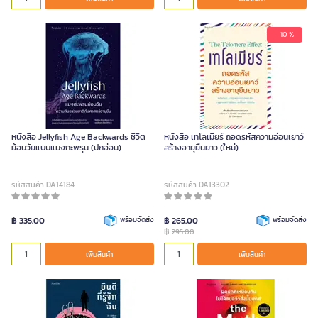
- 10 %
หนังสือ Jellyfish Age Backwards ชีวิต
หนังสือ เทโลเมียร์ ถอดรหัสความอ่อนเยาว์
ย้อนวัยแบบแมงกะพรุน (ปกอ่อน)
สร้างอายุยืนยาว (ใหม่)
รหัสสินค้า DA14184
รหัสสินค้า DA13302
฿ 335.00
พร้อมจัดส่ง
฿ 265.00
พร้อมจัดส่ง
฿
295.00
เพิ่มสินค้า
เพิ่มสินค้า