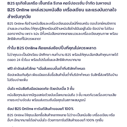
B2S ธุรกิจในเครือ เซ็นทรัล รีเทล คอร์ปอเรชั่น จำกัด (มหาชน)
B2S Online แหล่งรวมหนังสือ เครื่องเขียน และแรงบันดาลใจ
สำหรับทุกวัย
B2S Online คือร้านหนังสือและเครื่องเขียนออนไลน์ที่ครบครัน ตอบโจทย์คนรักการ
อ่านและงานเขียน ให้คุณรู้สึกเหมือนมีร้านหนังสือใกล้ฉันอยู่ในมือ ช้อปง่าย ไม่ต้อง
ออกจากบ้าน เพราะ b2s มีทั้งหนังสือหลากหลายแนวและเครื่องเขียนคุณภาพ พร้อม
สิทธิพิเศษที่ไม่ควรพลาด!
ทำไม B2S Online คือแหล่งช้อปปิ้งที่คุณไม่ควรพลาด
ไม่ว่าคุณจะเป็นนักเรียน นักศึกษา คนทำงาน B2S พร้อมให้คุณเลือกสินค้าคุณภาพได้
ตลอด 24 ชั่วโมง พร้อมโปรโมชั่นและสิทธิพิเศษมากมาย
ฟรี! ค่าจัดส่งทั่วไทย *เมื่อสั่งครบขั้นต่ำที่บริษัทกำหนด
ช้อปเพลินเกินคุ้ม! เพียงมียอดสั่งซื้อสินค้าขั้นต่ำที่บริษัทกำหนด รับสิทธิ์ส่งฟรีถึงบ้าน
ไม่ต้องจ่ายเพิ่ม
มั่นใจ หนังสือถึงมือปลอดภัย ด้วยบับเบิ้ล 3 ชั้น
หนังสือทุกเล่มจากบีทูเอสห่อด้วยบับเบิ้ลหนาแน่นถึง 3 ชั้น หมดกังวลเรื่องความเสีย
หายระหว่างจัดส่ง พร้อมส่งตรงถึงมือคุณในสภาพสมบูรณ์
ช้อป B2S Online การันตีสินค้าของแท้ 100%
B2S Online ให้คุณเลือกซื้อสินค้าหลากหลาย ไม่ว่าจะเป็นหนังสือ เครื่องเขียน หรือ
อื่นๆ อีกมากมายได้อย่างมั่นใจ ด้วยการการันตีสินค้าของแท้ 100% ทุกชิ้น