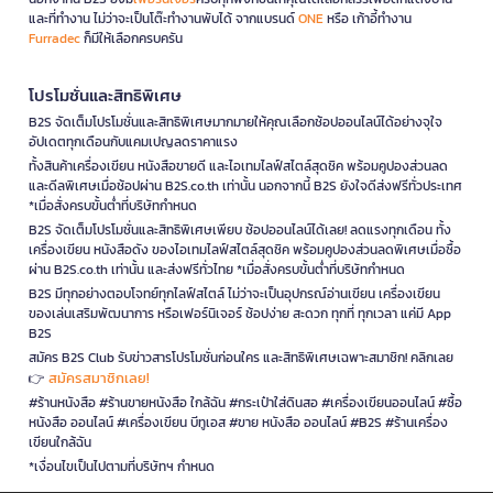
และที่ทำงาน ไม่ว่าจะเป็นโต๊ะทำงานพับได้ จากแบรนด์
ONE
หรือ เก้าอี้ทำงาน
Furradec
ก็มีให้เลือกครบครัน
โปรโมชั่นและสิทธิพิเศษ
B2S จัดเต็มโปรโมชั่นและสิทธิพิเศษมากมายให้คุณเลือกช้อปออนไลน์ได้อย่างจุใจ
อัปเดตทุกเดือนกับแคมเปญลดราคาแรง
ทั้งสินค้าเครื่องเขียน หนังสือขายดี และไอเทมไลฟ์สไตล์สุดชิค พร้อมคูปองส่วนลด
และดีลพิเศษเมื่อช้อปผ่าน B2S.co.th เท่านั้น นอกจากนี้ B2S ยังใจดีส่งฟรีทั่วประเทศ
*เมื่อสั่งครบขั้นต่ำที่บริษัทกำหนด
B2S จัดเต็มโปรโมชั่นและสิทธิพิเศษเพียบ ช้อปออนไลน์ได้เลย! ลดแรงทุกเดือน ทั้ง
เครื่องเขียน หนังสือดัง ของไอเทมไลฟ์สไตล์สุดชิค พร้อมคูปองส่วนลดพิเศษเมื่อซื้อ
ผ่าน B2S.co.th เท่านั้น และส่งฟรีทั่วไทย *เมื่อสั่งครบขั้นต่ำที่บริษัทกำหนด
B2S มีทุกอย่างตอบโจทย์ทุกไลฟ์สไตล์ ไม่ว่าจะเป็นอุปกรณ์อ่านเขียน เครื่องเขียน
ของเล่นเสริมพัฒนาการ หรือเฟอร์นิเจอร์ ช้อปง่าย สะดวก ทุกที่ ทุกเวลา แค่มี App
B2S
สมัคร B2S Club รับข่าวสารโปรโมชั่นก่อนใคร และสิทธิพิเศษเฉพาะสมาชิก! คลิกเลย
สมัครสมาชิกเลย!
👉
#ร้านหนังสือ #ร้านขายหนังสือ ใกล้ฉัน #กระเป๋าใส่ดินสอ #เครื่องเขียนออนไลน์ #ซื้อ
หนังสือ ออนไลน์ #เครื่องเขียน บีทูเอส #ขาย หนังสือ ออนไลน์ #B2S #ร้านเครื่อง
เขียนใกล้ฉัน
*เงื่อนไขเป็นไปตามที่บริษัทฯ กำหนด