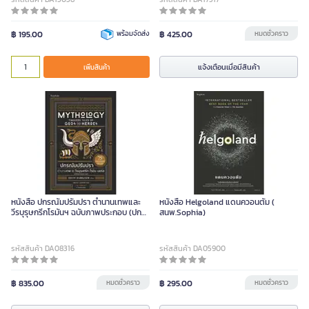
฿ 195.00
พร้อมจัดส่ง
฿ 425.00
หมดชั่วคราว
แจ้งเตือนเมื่อมีสินค้า
เพิ่มสินค้า
หนังสือ ปกรณัมปรัมปรา ตำนานเทพและ
หนังสือ Helgoland แดนควอนตัม (
วีรบุรุษกรีกโรมันฯ ฉบับภาพประกอบ (ปก
สนพ.Sophia)
แข็ง)
รหัสสินค้า DA08316
รหัสสินค้า DA05900
฿ 835.00
หมดชั่วคราว
฿ 295.00
หมดชั่วคราว