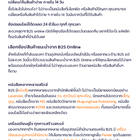
เปลี่ยน/คืนสินค้าง่าย ภายใน 14 วัน
ซื้อไปแล้วไม่ตรงใจ? ไม่ว่าจะเป็นหนังสือที่เลือกผิด หรือสินค้ามีปัญหา คุณสามารถ
เปลี่ยนหรือคืนสินค้าได้ง่าย ๆ ภายใน 14 วันนับจากวันที่ได้รับสินค้า
ช้อปออนไลน์ได้ตลอด 24 ชั่วโมง ทุกที่ ทุกเวลา
สะดวกสุดๆ! B2S online เปิดให้คุณช้อปได้ตลอดวันตลอดคืน อยากได้อะไร แค่คลิก
ก็รอรับสินค้าที่บ้านได้เลย!
เลือกช้อปสินค้าแนะนำจาก B2S Online
สำหรับใครที่กำลังมองหา ร้านอุปกรณ์เครื่องเขียนใกล้ฉัน หรืออยากแวะร้าน B2S แต่
ไม่สะดวก วันนี้เราได้รวบรวมสินค้าแนะนำจาก B2S Online มาให้คุณเลือกสรรได้ง่ายๆ
พร้อมตอบโจทย์ทุกไลฟ์สไตล์ ไม่ว่าคุณจะมองหา ร้านขายหนังสือ หรือสินค้าอื่นๆ
ก็ตาม
หนังสือหลากหลายสไตล์
B2S มี
หนังสือ
หลากหลายแนวจากสำนักพิมพ์ชั้นนำ ไม่ว่าจะเป็นนิยายยอดนิยมอย่าง
Lavender
, ตำราเรียนเข้มข้นของ
ดร. ศุภวัฒน์ พุกเจริญ
, นิตยสารอัปเดตจาก
เพ็ญ
บุญ
, หนังสือเด็กจาก
MIS
หนังสือจิตวิทยาจาก
Mugunghwa Publishing
, หนังสือ
พัฒนาตนเองจาก
KOOB
และวรรณกรรมจาก
Nanmeebooks
ทั้งหมดนี้สามารถซื้อ
ออนไลน์ได้อย่างง่ายดายเพียงคลิกเดียว
เครื่องเขียนคู่ใจ ทุกการสร้างสรรค์
มองหาปากกาดีๆ ดินสอหลากหลาย หรืออุปกรณ์สำนักงานครบครัน B2S มี
เครื่อง
เขียนและอุปกรณ์สำนักงาน
ให้เลือกมากมาย ตั้งแต่ปากกาลูกลื่น
Parker
ชุดดินสอกด