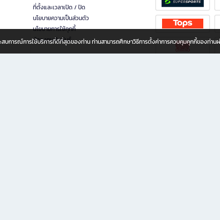
ที่ตั้งและเวลาเปิด / ปิด
นโยบายความเป็นส่วนตัว
นโยบายการใช้คุกกี้
นักลงทุนสัมพันธ์
อประสบการณ์การใช้บริการที่ดีที่สุดของท่าน ท่านสามารถศึกษาวิธีการตั้งค่าการควบคุมคุกกี้ของท่าน
ทุกวัย
ขียน ให้คุณรู้สึกเหมือนมีร้านหนังสือใกล้ฉันอยู่ในมือ ช้อปง่าย ไม่ต้องออกจากบ้าน เพราะ b2
 ชั่วโมง พร้อมโปรโมชั่นและสิทธิพิเศษมากมาย