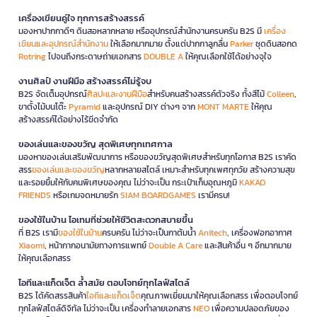
เครื่องเขียนคู่ใจ ทุกการสร้างสรรค์
มองหาปากกาดีๆ ดินสอหลากหลาย หรืออุปกรณ์สำนักงานครบครัน B2S มี
เครื่อง
เขียนและอุปกรณ์สำนักงาน
ให้เลือกมากมาย ตั้งแต่ปากกาลูกลื่น
Parker
ชุดดินสอกด
Rotring
ไปจนถึงกระดาษถ่ายเอกสาร
DOUBLE A
ให้คุณเลือกใช้ได้อย่างจุใจ
งานศิลป์ งานฝีมือ สร้างสรรค์ไม่รู้จบ
B2S จัดเต็มอุปกรณ์
ศิลปะและงานฝีมือ
สำหรับคนสร้างสรรค์ตัวจริง ทั้งสีไม้
Colleen
,
ขาตั้งไม้บนโต๊ะ
Pyramid
และอุปกรณ์ DIY ต่างๆ จาก
MONT MARTE
ให้คุณ
สร้างสรรค์ได้อย่างไร้ขีดจำกัด
ของเล่นและของขวัญ สุดพิเศษทุกเทศกาล
มองหาของเล่นเสริมพัฒนาการ หรือของขวัญสุดพิเศษสำหรับทุกโอกาส B2S เราคัด
สรร
ของเล่นและของขวัญ
หลากหลายสไตล์ เหมาะสำหรับทุกเพศทุกวัย สร้างความสุข
และรอยยิ้มให้กับคนพิเศษของคุณ ไม่ว่าจะเป็น กระเป๋าเก็บอุณหภูมิ
KAKAO
FRIENDS
หรือเกมจดหมายรัก
SIAM BOARDGAMES
เรามีครบ!
ของใช้ในบ้าน ไอเทมที่ช่วยให้ชีวิตสะดวกสบายขึ้น
ที่ B2S เรามี
ของใช้ในบ้าน
ครบครัน ไม่ว่าจะเป็นกาต้มน้ำ
Anitech
, เครื่องฟอกอากาศ
Xiaomi
, หน้ากากอนามัยทางการแพทย์
Double A Care
และสินค้าอื่น ๆ อีกมากมาย
ให้คุณเลือกสรร
ไอทีและแก็ดเจ็ต ล้ำสมัย ตอบโจทย์ทุกไลฟ์สไตล์
B2S ได้คัดสรรสินค้า
ไอทีและแก็ดเจ็ต
คุณภาพเยี่ยมมาให้คุณเลือกสรร เพื่อตอบโจทย์
ทุกไลฟ์สไตล์ดิจิทัล ไม่ว่าจะเป็น เครื่องทำลายเอกสาร
NEO
เพื่อความปลอดภัยของ