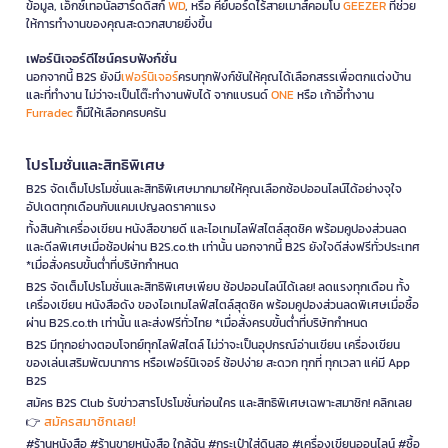
ข้อมูล, เอ็กซ์เทอนัลฮาร์ดดิสก์
WD
, หรือ คีย์บอร์ดไร้สายเมาส์คอมโบ
GEEZER
ที่ช่วย
ให้การทำงานของคุณสะดวกสบายยิ่งขึ้น
เฟอร์นิเจอร์ดีไซน์ครบฟังก์ชั่น
นอกจากนี้ B2S ยังมี
เฟอร์นิเจอร์
ครบทุกฟังก์ชันให้คุณได้เลือกสรรเพื่อตกแต่งบ้าน
และที่ทำงาน ไม่ว่าจะเป็นโต๊ะทำงานพับได้ จากแบรนด์
ONE
หรือ เก้าอี้ทำงาน
Furradec
ก็มีให้เลือกครบครัน
โปรโมชั่นและสิทธิพิเศษ
B2S จัดเต็มโปรโมชั่นและสิทธิพิเศษมากมายให้คุณเลือกช้อปออนไลน์ได้อย่างจุใจ
อัปเดตทุกเดือนกับแคมเปญลดราคาแรง
ทั้งสินค้าเครื่องเขียน หนังสือขายดี และไอเทมไลฟ์สไตล์สุดชิค พร้อมคูปองส่วนลด
และดีลพิเศษเมื่อช้อปผ่าน B2S.co.th เท่านั้น นอกจากนี้ B2S ยังใจดีส่งฟรีทั่วประเทศ
*เมื่อสั่งครบขั้นต่ำที่บริษัทกำหนด
B2S จัดเต็มโปรโมชั่นและสิทธิพิเศษเพียบ ช้อปออนไลน์ได้เลย! ลดแรงทุกเดือน ทั้ง
เครื่องเขียน หนังสือดัง ของไอเทมไลฟ์สไตล์สุดชิค พร้อมคูปองส่วนลดพิเศษเมื่อซื้อ
ผ่าน B2S.co.th เท่านั้น และส่งฟรีทั่วไทย *เมื่อสั่งครบขั้นต่ำที่บริษัทกำหนด
B2S มีทุกอย่างตอบโจทย์ทุกไลฟ์สไตล์ ไม่ว่าจะเป็นอุปกรณ์อ่านเขียน เครื่องเขียน
ของเล่นเสริมพัฒนาการ หรือเฟอร์นิเจอร์ ช้อปง่าย สะดวก ทุกที่ ทุกเวลา แค่มี App
B2S
สมัคร B2S Club รับข่าวสารโปรโมชั่นก่อนใคร และสิทธิพิเศษเฉพาะสมาชิก! คลิกเลย
สมัครสมาชิกเลย!
👉
#ร้านหนังสือ #ร้านขายหนังสือ ใกล้ฉัน #กระเป๋าใส่ดินสอ #เครื่องเขียนออนไลน์ #ซื้อ