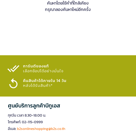
ค้นหาโดยใช้คำที่ใกล้เคียง
กรุณาลองค้นหาใหม่อีกครั้ง
การันตีของแท้
เลือกช้อปได้อย่างมั่นใจ​
คืนสินค้าได้ภายใน 14 วัน
หลังได้รับสินค้า*
ศูนย์บริการลูกค้าบีทูเอส
ทุกวัน เวลา 8.30-18.00 น.
โทรศัพท์: 02-115-0999
อีเมล:
b2sonlineshopping@b2s.co.th