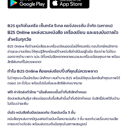
B2S ธุรกิจในเครือ เซ็นทรัล รีเทล คอร์ปอเรชั่น จำกัด (มหาชน)
B2S Online แหล่งรวมหนังสือ เครื่องเขียน และแรงบันดาลใจ
สำหรับทุกวัย
B2S Online คือร้านหนังสือและเครื่องเขียนออนไลน์ที่ครบครัน ตอบโจทย์คนรักการ
อ่านและงานเขียน ให้คุณรู้สึกเหมือนมีร้านหนังสือใกล้ฉันอยู่ในมือ ช้อปง่าย ไม่ต้อง
ออกจากบ้าน เพราะ b2s มีทั้งหนังสือหลากหลายแนวและเครื่องเขียนคุณภาพ พร้อม
สิทธิพิเศษที่ไม่ควรพลาด!
ทำไม B2S Online คือแหล่งช้อปปิ้งที่คุณไม่ควรพลาด
ไม่ว่าคุณจะเป็นนักเรียน นักศึกษา คนทำงาน B2S พร้อมให้คุณเลือกสินค้าคุณภาพได้
ตลอด 24 ชั่วโมง พร้อมโปรโมชั่นและสิทธิพิเศษมากมาย
ฟรี! ค่าจัดส่งทั่วไทย *เมื่อสั่งครบขั้นต่ำที่บริษัทกำหนด
ช้อปเพลินเกินคุ้ม! เพียงมียอดสั่งซื้อสินค้าขั้นต่ำที่บริษัทกำหนด รับสิทธิ์ส่งฟรีถึงบ้าน
ไม่ต้องจ่ายเพิ่ม
มั่นใจ หนังสือถึงมือปลอดภัย ด้วยบับเบิ้ล 3 ชั้น
หนังสือทุกเล่มจากบีทูเอสห่อด้วยบับเบิ้ลหนาแน่นถึง 3 ชั้น หมดกังวลเรื่องความเสีย
หายระหว่างจัดส่ง พร้อมส่งตรงถึงมือคุณในสภาพสมบูรณ์