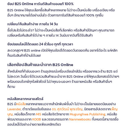
ช้อป B2S Online การันตีสินค้าของแท้ 100%
B2S Online ให้คุณเลือกซื้อสินค้าหลากหลาย ไม่ว่าจะเป็นหนังสือ เครื่องเขียน หรือ
อื่นๆ อีกมากมายได้อย่างมั่นใจ ด้วยการการันตีสินค้าของแท้ 100% ทุกชิ้น
เปลี่ยน/คืนสินค้าง่าย ภายใน 14 วัน
ซื้อไปแล้วไม่ตรงใจ? ไม่ว่าจะเป็นหนังสือที่เลือกผิด หรือสินค้ามีปัญหา คุณสามารถ
เปลี่ยนหรือคืนสินค้าได้ง่าย ๆ ภายใน 14 วันนับจากวันที่ได้รับสินค้า
ช้อปออนไลน์ได้ตลอด 24 ชั่วโมง ทุกที่ ทุกเวลา
สะดวกสุดๆ! B2S online เปิดให้คุณช้อปได้ตลอดวันตลอดคืน อยากได้อะไร แค่คลิก
ก็รอรับสินค้าที่บ้านได้เลย!
เลือกช้อปสินค้าแนะนำจาก B2S Online
สำหรับใครที่กำลังมองหา ร้านอุปกรณ์เครื่องเขียนใกล้ฉัน หรืออยากแวะร้าน B2S แต่
ไม่สะดวก วันนี้เราได้รวบรวมสินค้าแนะนำจาก B2S Online มาให้คุณเลือกสรรได้ง่ายๆ
พร้อมตอบโจทย์ทุกไลฟ์สไตล์ ไม่ว่าคุณจะมองหา ร้านขายหนังสือ หรือสินค้าอื่นๆ
ก็ตาม
หนังสือหลากหลายสไตล์
B2S มี
หนังสือ
หลากหลายแนวจากสำนักพิมพ์ชั้นนำ ไม่ว่าจะเป็นนิยายยอดนิยมอย่าง
Lavender
, ตำราเรียนเข้มข้นของ
ดร. ศุภวัฒน์ พุกเจริญ
, นิตยสารอัปเดตจาก
เพ็ญ
บุญ
, หนังสือเด็กจาก
MIS
หนังสือจิตวิทยาจาก
Mugunghwa Publishing
, หนังสือ
พัฒนาตนเองจาก
KOOB
และวรรณกรรมจาก
Nanmeebooks
ทั้งหมดนี้สามารถซื้อ
ออนไลน์ได้อย่างง่ายดายเพียงคลิกเดียว