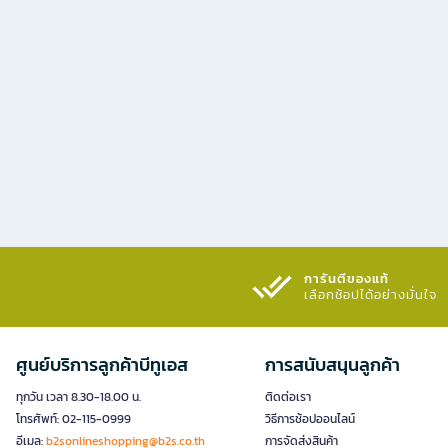
การันตีของแท้
เลือกช้อปได้อย่างมั่นใจ​
ศูนย์บริการลูกค้าบีทูเอส
การสนับสนุนลูกค้า
ทุกวัน เวลา 8.30-18.00 น.
ติดต่อเรา
โทรศัพท์: 02-115-0999
วิธีการช้อปออนไลน์
อีเมล:
b2sonlineshopping@b2s.co.th
การจัดส่งสินค้า