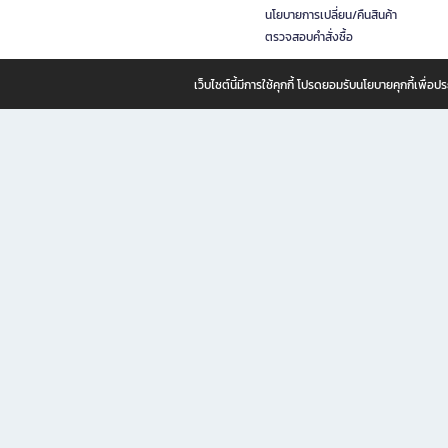
นโยบายการเปลี่ยน/คืนสินค้า
ตรวจสอบคำสั่งซื้อ
เว็บไซต์นี้มีการใช้คุกกี้ โปรดยอมรับนโยบายคุกกี้เพื่
B2S ธุรกิจในเครือ เซ็นทรัล รีเทล คอร์ปอเรชั่น จำกัด (มหาชน)
B2S Online แหล่งรวมหนังสือ เครื่องเขียน และแรงบันดาลใจสำหรับ
B2S Online คือร้านหนังสือและเครื่องเขียนออนไลน์ที่ครบครัน ตอบโจทย์คนรักการอ่านและงานเ
ทำไม B2S Online คือแหล่งช้อปปิ้งที่คุณไม่ควรพลาด
ไม่ว่าคุณจะเป็นนักเรียน นักศึกษา คนทำงาน B2S พร้อมให้คุณเลือกสินค้าคุณภาพได้ตลอด 24