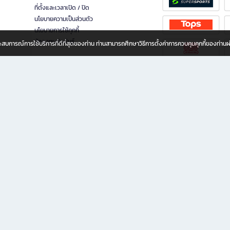
ที่ตั้งและเวลาเปิด / ปิด
นโยบายความเป็นส่วนตัว
นโยบายการใช้คุกกี้
นักลงทุนสัมพันธ์
อประสบการณ์การใช้บริการที่ดีที่สุดของท่าน ท่านสามารถศึกษาวิธีการตั้งค่าการควบคุมคุกกี้ของท่าน
ทุกวัย
ขียน ให้คุณรู้สึกเหมือนมีร้านหนังสือใกล้ฉันอยู่ในมือ ช้อปง่าย ไม่ต้องออกจากบ้าน เพราะ b2
 ชั่วโมง พร้อมโปรโมชั่นและสิทธิพิเศษมากมาย