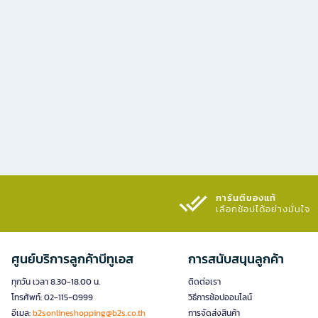
การันตีของแท้
เลือกช้อปได้อย่างมั่นใจ​
ศูนย์บริการลูกค้าบีทูเอส
การสนับสนุนลูกค้า
ทุกวัน เวลา 8.30-18.00 น.
ติดต่อเรา
โทรศัพท์: 02-115-0999
วิธีการช้อปออนไลน์
อีเมล:
b2sonlineshopping@b2s.co.th
การจัดส่งสินค้า