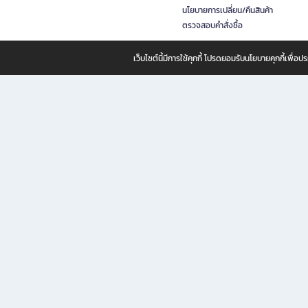
นโยบายการเปลี่ยน/คืนสินค้า
ตรวจสอบคำสั่งซื้อ
เว็บไซต์นี้มีการใช้คุกกี้ โปรดยอมรับนโยบายคุกกี้เพื่
B2S ธุรกิจในเครือ เซ็นทรัล รีเทล คอร์ปอเรชั่น จำกัด (มหาชน)
B2S Online แหล่งรวมหนังสือ เครื่องเขียน และแรงบันดาลใจสำหรับ
B2S Online คือร้านหนังสือและเครื่องเขียนออนไลน์ที่ครบครัน ตอบโจทย์คนรักการอ่านและงานเ
ทำไม B2S Online คือแหล่งช้อปปิ้งที่คุณไม่ควรพลาด
ไม่ว่าคุณจะเป็นนักเรียน นักศึกษา คนทำงาน B2S พร้อมให้คุณเลือกสินค้าคุณภาพได้ตลอด 24