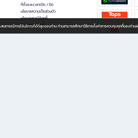
ที่ตั้งและเวลาเปิด / ปิด
นโยบายความเป็นส่วนตัว
นโยบายการใช้คุกกี้
นักลงทุนสัมพันธ์
อประสบการณ์การใช้บริการที่ดีที่สุดของท่าน ท่านสามารถศึกษาวิธีการตั้งค่าการควบคุมคุกกี้ของท่าน
ทุกวัย
ขียน ให้คุณรู้สึกเหมือนมีร้านหนังสือใกล้ฉันอยู่ในมือ ช้อปง่าย ไม่ต้องออกจากบ้าน เพราะ b2
 ชั่วโมง พร้อมโปรโมชั่นและสิทธิพิเศษมากมาย