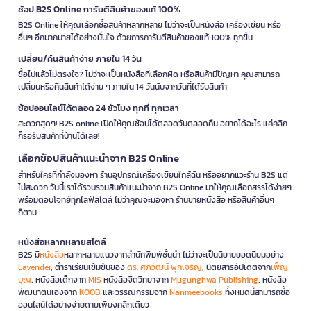
ช้อป B2S Online การันตีสินค้าของแท้ 100%
B2S Online ให้คุณเลือกซื้อสินค้าหลากหลาย ไม่ว่าจะเป็นหนังสือ เครื่องเขียน หรือ
อื่นๆ อีกมากมายได้อย่างมั่นใจ ด้วยการการันตีสินค้าของแท้ 100% ทุกชิ้น
เปลี่ยน/คืนสินค้าง่าย ภายใน 14 วัน
ซื้อไปแล้วไม่ตรงใจ? ไม่ว่าจะเป็นหนังสือที่เลือกผิด หรือสินค้ามีปัญหา คุณสามารถ
เปลี่ยนหรือคืนสินค้าได้ง่าย ๆ ภายใน 14 วันนับจากวันที่ได้รับสินค้า
ช้อปออนไลน์ได้ตลอด 24 ชั่วโมง ทุกที่ ทุกเวลา
สะดวกสุดๆ! B2S online เปิดให้คุณช้อปได้ตลอดวันตลอดคืน อยากได้อะไร แค่คลิก
ก็รอรับสินค้าที่บ้านได้เลย!
เลือกช้อปสินค้าแนะนำจาก B2S Online
สำหรับใครที่กำลังมองหา ร้านอุปกรณ์เครื่องเขียนใกล้ฉัน หรืออยากแวะร้าน B2S แต่
ไม่สะดวก วันนี้เราได้รวบรวมสินค้าแนะนำจาก B2S Online มาให้คุณเลือกสรรได้ง่ายๆ
พร้อมตอบโจทย์ทุกไลฟ์สไตล์ ไม่ว่าคุณจะมองหา ร้านขายหนังสือ หรือสินค้าอื่นๆ
ก็ตาม
หนังสือหลากหลายสไตล์
B2S มี
หนังสือ
หลากหลายแนวจากสำนักพิมพ์ชั้นนำ ไม่ว่าจะเป็นนิยายยอดนิยมอย่าง
Lavender
, ตำราเรียนเข้มข้นของ
ดร. ศุภวัฒน์ พุกเจริญ
, นิตยสารอัปเดตจาก
เพ็ญ
บุญ
, หนังสือเด็กจาก
MIS
หนังสือจิตวิทยาจาก
Mugunghwa Publishing
, หนังสือ
พัฒนาตนเองจาก
KOOB
และวรรณกรรมจาก
Nanmeebooks
ทั้งหมดนี้สามารถซื้อ
ออนไลน์ได้อย่างง่ายดายเพียงคลิกเดียว