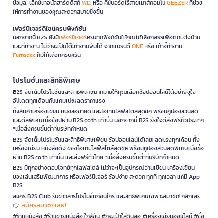
ข้อมูล, เอ็กซ์เทอนัลฮาร์ดดิสก์
WD
, หรือ คีย์บอร์ดไร้สายเมาส์คอมโบ
GEEZER
ที่ช่วย
ให้การทำงานของคุณสะดวกสบายยิ่งขึ้น
เฟอร์นิเจอร์ดีไซน์ครบฟังก์ชั่น
นอกจากนี้ B2S ยังมี
เฟอร์นิเจอร์
ครบทุกฟังก์ชันให้คุณได้เลือกสรรเพื่อตกแต่งบ้าน
และที่ทำงาน ไม่ว่าจะเป็นโต๊ะทำงานพับได้ จากแบรนด์
ONE
หรือ เก้าอี้ทำงาน
Furradec
ก็มีให้เลือกครบครัน
โปรโมชั่นและสิทธิพิเศษ
B2S จัดเต็มโปรโมชั่นและสิทธิพิเศษมากมายให้คุณเลือกช้อปออนไลน์ได้อย่างจุใจ
อัปเดตทุกเดือนกับแคมเปญลดราคาแรง
ทั้งสินค้าเครื่องเขียน หนังสือขายดี และไอเทมไลฟ์สไตล์สุดชิค พร้อมคูปองส่วนลด
และดีลพิเศษเมื่อช้อปผ่าน B2S.co.th เท่านั้น นอกจากนี้ B2S ยังใจดีส่งฟรีทั่วประเทศ
*เมื่อสั่งครบขั้นต่ำที่บริษัทกำหนด
B2S จัดเต็มโปรโมชั่นและสิทธิพิเศษเพียบ ช้อปออนไลน์ได้เลย! ลดแรงทุกเดือน ทั้ง
เครื่องเขียน หนังสือดัง ของไอเทมไลฟ์สไตล์สุดชิค พร้อมคูปองส่วนลดพิเศษเมื่อซื้อ
ผ่าน B2S.co.th เท่านั้น และส่งฟรีทั่วไทย *เมื่อสั่งครบขั้นต่ำที่บริษัทกำหนด
B2S มีทุกอย่างตอบโจทย์ทุกไลฟ์สไตล์ ไม่ว่าจะเป็นอุปกรณ์อ่านเขียน เครื่องเขียน
ของเล่นเสริมพัฒนาการ หรือเฟอร์นิเจอร์ ช้อปง่าย สะดวก ทุกที่ ทุกเวลา แค่มี App
B2S
สมัคร B2S Club รับข่าวสารโปรโมชั่นก่อนใคร และสิทธิพิเศษเฉพาะสมาชิก! คลิกเลย
สมัครสมาชิกเลย!
👉
#ร้านหนังสือ #ร้านขายหนังสือ ใกล้ฉัน #กระเป๋าใส่ดินสอ #เครื่องเขียนออนไลน์ #ซื้อ