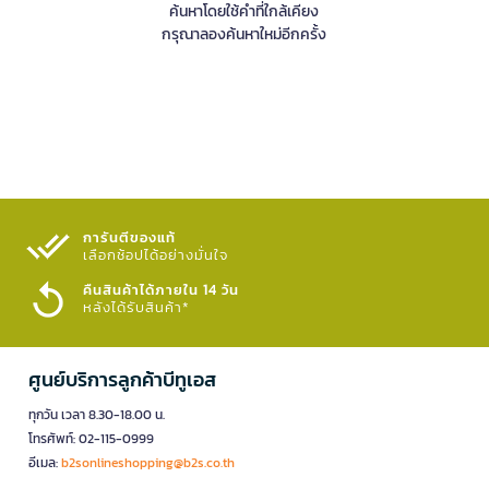
ค้นหาโดยใช้คำที่ใกล้เคียง
กรุณาลองค้นหาใหม่อีกครั้ง
การันตีของแท้
เลือกช้อปได้อย่างมั่นใจ​
คืนสินค้าได้ภายใน 14 วัน
หลังได้รับสินค้า*
ศูนย์บริการลูกค้าบีทูเอส
ทุกวัน เวลา 8.30-18.00 น.
โทรศัพท์: 02-115-0999
อีเมล:
b2sonlineshopping@b2s.co.th