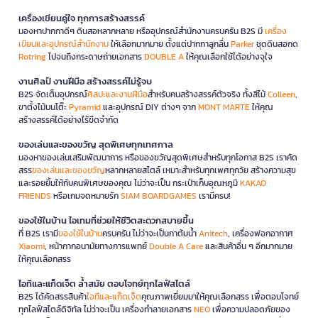
เครื่องเขียนคู่ใจ ทุกการสร้างสรรค์
มองหาปากกาดีๆ ดินสอหลากหลาย หรืออุปกรณ์สำนักงานครบครัน B2S มี
เครื่อง
เขียนและอุปกรณ์สำนักงาน
ให้เลือกมากมาย ตั้งแต่ปากกาลูกลื่น
Parker
ชุดดินสอกด
Rotring
ไปจนถึงกระดาษถ่ายเอกสาร
DOUBLE A
ให้คุณเลือกใช้ได้อย่างจุใจ
งานศิลป์ งานฝีมือ สร้างสรรค์ไม่รู้จบ
B2S จัดเต็มอุปกรณ์
ศิลปะและงานฝีมือ
สำหรับคนสร้างสรรค์ตัวจริง ทั้งสีไม้
Colleen
,
ขาตั้งไม้บนโต๊ะ
Pyramid
และอุปกรณ์ DIY ต่างๆ จาก
MONT MARTE
ให้คุณ
สร้างสรรค์ได้อย่างไร้ขีดจำกัด
ของเล่นและของขวัญ สุดพิเศษทุกเทศกาล
มองหาของเล่นเสริมพัฒนาการ หรือของขวัญสุดพิเศษสำหรับทุกโอกาส B2S เราคัด
สรร
ของเล่นและของขวัญ
หลากหลายสไตล์ เหมาะสำหรับทุกเพศทุกวัย สร้างความสุข
และรอยยิ้มให้กับคนพิเศษของคุณ ไม่ว่าจะเป็น กระเป๋าเก็บอุณหภูมิ
KAKAO
FRIENDS
หรือเกมจดหมายรัก
SIAM BOARDGAMES
เรามีครบ!
ของใช้ในบ้าน ไอเทมที่ช่วยให้ชีวิตสะดวกสบายขึ้น
ที่ B2S เรามี
ของใช้ในบ้าน
ครบครัน ไม่ว่าจะเป็นกาต้มน้ำ
Anitech
, เครื่องฟอกอากาศ
Xiaomi
, หน้ากากอนามัยทางการแพทย์
Double A Care
และสินค้าอื่น ๆ อีกมากมาย
ให้คุณเลือกสรร
ไอทีและแก็ดเจ็ต ล้ำสมัย ตอบโจทย์ทุกไลฟ์สไตล์
B2S ได้คัดสรรสินค้า
ไอทีและแก็ดเจ็ต
คุณภาพเยี่ยมมาให้คุณเลือกสรร เพื่อตอบโจทย์
ทุกไลฟ์สไตล์ดิจิทัล ไม่ว่าจะเป็น เครื่องทำลายเอกสาร
NEO
เพื่อความปลอดภัยของ