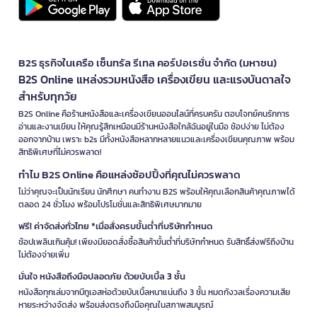
B2S ธุรกิจในเครือ เซ็นทรัล รีเทล คอร์ปอเรชั่น จำกัด (มหาชน)
B2S Online แหล่งรวมหนังสือ เครื่องเขียน และแรงบันดาลใจ
สำหรับทุกวัย
B2S Online คือร้านหนังสือและเครื่องเขียนออนไลน์ที่ครบครัน ตอบโจทย์คนรักการ
อ่านและงานเขียน ให้คุณรู้สึกเหมือนมีร้านหนังสือใกล้ฉันอยู่ในมือ ช้อปง่าย ไม่ต้อง
ออกจากบ้าน เพราะ b2s มีทั้งหนังสือหลากหลายแนวและเครื่องเขียนคุณภาพ พร้อม
สิทธิพิเศษที่ไม่ควรพลาด!
ทำไม B2S Online คือแหล่งช้อปปิ้งที่คุณไม่ควรพลาด
ไม่ว่าคุณจะเป็นนักเรียน นักศึกษา คนทำงาน B2S พร้อมให้คุณเลือกสินค้าคุณภาพได้
ตลอด 24 ชั่วโมง พร้อมโปรโมชั่นและสิทธิพิเศษมากมาย
ฟรี! ค่าจัดส่งทั่วไทย *เมื่อสั่งครบขั้นต่ำที่บริษัทกำหนด
ช้อปเพลินเกินคุ้ม! เพียงมียอดสั่งซื้อสินค้าขั้นต่ำที่บริษัทกำหนด รับสิทธิ์ส่งฟรีถึงบ้าน
ไม่ต้องจ่ายเพิ่ม
มั่นใจ หนังสือถึงมือปลอดภัย ด้วยบับเบิ้ล 3 ชั้น
หนังสือทุกเล่มจากบีทูเอสห่อด้วยบับเบิ้ลหนาแน่นถึง 3 ชั้น หมดกังวลเรื่องความเสีย
หายระหว่างจัดส่ง พร้อมส่งตรงถึงมือคุณในสภาพสมบูรณ์