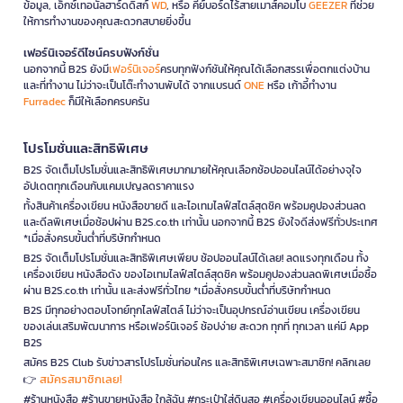
ข้อมูล, เอ็กซ์เทอนัลฮาร์ดดิสก์
WD
, หรือ คีย์บอร์ดไร้สายเมาส์คอมโบ
GEEZER
ที่ช่วย
ให้การทำงานของคุณสะดวกสบายยิ่งขึ้น
เฟอร์นิเจอร์ดีไซน์ครบฟังก์ชั่น
นอกจากนี้ B2S ยังมี
เฟอร์นิเจอร์
ครบทุกฟังก์ชันให้คุณได้เลือกสรรเพื่อตกแต่งบ้าน
และที่ทำงาน ไม่ว่าจะเป็นโต๊ะทำงานพับได้ จากแบรนด์
ONE
หรือ เก้าอี้ทำงาน
Furradec
ก็มีให้เลือกครบครัน
โปรโมชั่นและสิทธิพิเศษ
B2S จัดเต็มโปรโมชั่นและสิทธิพิเศษมากมายให้คุณเลือกช้อปออนไลน์ได้อย่างจุใจ
อัปเดตทุกเดือนกับแคมเปญลดราคาแรง
ทั้งสินค้าเครื่องเขียน หนังสือขายดี และไอเทมไลฟ์สไตล์สุดชิค พร้อมคูปองส่วนลด
และดีลพิเศษเมื่อช้อปผ่าน B2S.co.th เท่านั้น นอกจากนี้ B2S ยังใจดีส่งฟรีทั่วประเทศ
*เมื่อสั่งครบขั้นต่ำที่บริษัทกำหนด
B2S จัดเต็มโปรโมชั่นและสิทธิพิเศษเพียบ ช้อปออนไลน์ได้เลย! ลดแรงทุกเดือน ทั้ง
เครื่องเขียน หนังสือดัง ของไอเทมไลฟ์สไตล์สุดชิค พร้อมคูปองส่วนลดพิเศษเมื่อซื้อ
ผ่าน B2S.co.th เท่านั้น และส่งฟรีทั่วไทย *เมื่อสั่งครบขั้นต่ำที่บริษัทกำหนด
B2S มีทุกอย่างตอบโจทย์ทุกไลฟ์สไตล์ ไม่ว่าจะเป็นอุปกรณ์อ่านเขียน เครื่องเขียน
ของเล่นเสริมพัฒนาการ หรือเฟอร์นิเจอร์ ช้อปง่าย สะดวก ทุกที่ ทุกเวลา แค่มี App
B2S
สมัคร B2S Club รับข่าวสารโปรโมชั่นก่อนใคร และสิทธิพิเศษเฉพาะสมาชิก! คลิกเลย
สมัครสมาชิกเลย!
👉
#ร้านหนังสือ #ร้านขายหนังสือ ใกล้ฉัน #กระเป๋าใส่ดินสอ #เครื่องเขียนออนไลน์ #ซื้อ