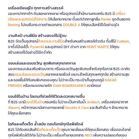
เครื่องเขียนคู่ใจ ทุกการสร้างสรรค์
มองหาปากกาดีๆ ดินสอหลากหลาย หรืออุปกรณ์สำนักงานครบครัน B2S มี
เครื่อง
เขียนและอุปกรณ์สำนักงาน
ให้เลือกมากมาย ตั้งแต่ปากกาลูกลื่น
Parker
ชุดดินสอกด
Rotring
ไปจนถึงกระดาษถ่ายเอกสาร
DOUBLE A
ให้คุณเลือกใช้ได้อย่างจุใจ
งานศิลป์ งานฝีมือ สร้างสรรค์ไม่รู้จบ
B2S จัดเต็มอุปกรณ์
ศิลปะและงานฝีมือ
สำหรับคนสร้างสรรค์ตัวจริง ทั้งสีไม้
Colleen
,
ขาตั้งไม้บนโต๊ะ
Pyramid
และอุปกรณ์ DIY ต่างๆ จาก
MONT MARTE
ให้คุณ
สร้างสรรค์ได้อย่างไร้ขีดจำกัด
ของเล่นและของขวัญ สุดพิเศษทุกเทศกาล
มองหาของเล่นเสริมพัฒนาการ หรือของขวัญสุดพิเศษสำหรับทุกโอกาส B2S เราคัด
สรร
ของเล่นและของขวัญ
หลากหลายสไตล์ เหมาะสำหรับทุกเพศทุกวัย สร้างความสุข
และรอยยิ้มให้กับคนพิเศษของคุณ ไม่ว่าจะเป็น กระเป๋าเก็บอุณหภูมิ
KAKAO
FRIENDS
หรือเกมจดหมายรัก
SIAM BOARDGAMES
เรามีครบ!
ของใช้ในบ้าน ไอเทมที่ช่วยให้ชีวิตสะดวกสบายขึ้น
ที่ B2S เรามี
ของใช้ในบ้าน
ครบครัน ไม่ว่าจะเป็นกาต้มน้ำ
Anitech
, เครื่องฟอกอากาศ
Xiaomi
, หน้ากากอนามัยทางการแพทย์
Double A Care
และสินค้าอื่น ๆ อีกมากมาย
ให้คุณเลือกสรร
ไอทีและแก็ดเจ็ต ล้ำสมัย ตอบโจทย์ทุกไลฟ์สไตล์
B2S ได้คัดสรรสินค้า
ไอทีและแก็ดเจ็ต
คุณภาพเยี่ยมมาให้คุณเลือกสรร เพื่อตอบโจทย์
ทุกไลฟ์สไตล์ดิจิทัล ไม่ว่าจะเป็น เครื่องทำลายเอกสาร
NEO
เพื่อความปลอดภัยของ