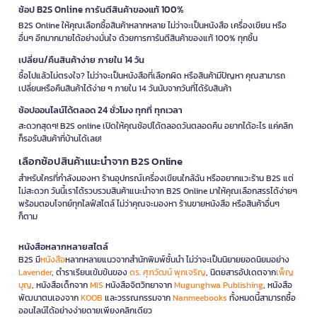
ช้อป B2S Online การันตีสินค้าของแท้ 100%
B2S Online ให้คุณเลือกซื้อสินค้าหลากหลาย ไม่ว่าจะเป็นหนังสือ เครื่องเขียน หรือ
อื่นๆ อีกมากมายได้อย่างมั่นใจ ด้วยการการันตีสินค้าของแท้ 100% ทุกชิ้น
เปลี่ยน/คืนสินค้าง่าย ภายใน 14 วัน
ซื้อไปแล้วไม่ตรงใจ? ไม่ว่าจะเป็นหนังสือที่เลือกผิด หรือสินค้ามีปัญหา คุณสามารถ
เปลี่ยนหรือคืนสินค้าได้ง่าย ๆ ภายใน 14 วันนับจากวันที่ได้รับสินค้า
ช้อปออนไลน์ได้ตลอด 24 ชั่วโมง ทุกที่ ทุกเวลา
สะดวกสุดๆ! B2S online เปิดให้คุณช้อปได้ตลอดวันตลอดคืน อยากได้อะไร แค่คลิก
ก็รอรับสินค้าที่บ้านได้เลย!
เลือกช้อปสินค้าแนะนำจาก B2S Online
สำหรับใครที่กำลังมองหา ร้านอุปกรณ์เครื่องเขียนใกล้ฉัน หรืออยากแวะร้าน B2S แต่
ไม่สะดวก วันนี้เราได้รวบรวมสินค้าแนะนำจาก B2S Online มาให้คุณเลือกสรรได้ง่ายๆ
พร้อมตอบโจทย์ทุกไลฟ์สไตล์ ไม่ว่าคุณจะมองหา ร้านขายหนังสือ หรือสินค้าอื่นๆ
ก็ตาม
หนังสือหลากหลายสไตล์
B2S มี
หนังสือ
หลากหลายแนวจากสำนักพิมพ์ชั้นนำ ไม่ว่าจะเป็นนิยายยอดนิยมอย่าง
Lavender
, ตำราเรียนเข้มข้นของ
ดร. ศุภวัฒน์ พุกเจริญ
, นิตยสารอัปเดตจาก
เพ็ญ
บุญ
, หนังสือเด็กจาก
MIS
หนังสือจิตวิทยาจาก
Mugunghwa Publishing
, หนังสือ
พัฒนาตนเองจาก
KOOB
และวรรณกรรมจาก
Nanmeebooks
ทั้งหมดนี้สามารถซื้อ
ออนไลน์ได้อย่างง่ายดายเพียงคลิกเดียว