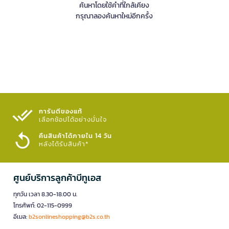
ค้นหาโดยใช้คำที่ใกล้เคียง
กรุณาลองค้นหาใหม่อีกครั้ง
การันตีของแท้
เลือกช้อปได้อย่างมั่นใจ​
คืนสินค้าได้ภายใน 14 วัน
หลังได้รับสินค้า*
ศูนย์บริการลูกค้าบีทูเอส
ทุกวัน เวลา 8.30-18.00 น.
โทรศัพท์: 02-115-0999
อีเมล:
b2sonlineshopping@b2s.co.th