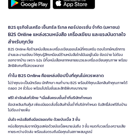
B2S ธุรกิจในเครือ เซ็นทรัล รีเทล คอร์ปอเรชั่น จำกัด (มหาชน)
B2S Online แหล่งรวมหนังสือ เครื่องเขียน และแรงบันดาลใจ
สำหรับทุกวัย
B2S Online คือร้านหนังสือและเครื่องเขียนออนไลน์ที่ครบครัน ตอบโจทย์คนรักการ
อ่านและงานเขียน ให้คุณรู้สึกเหมือนมีร้านหนังสือใกล้ฉันอยู่ในมือ ช้อปง่าย ไม่ต้อง
ออกจากบ้าน เพราะ b2s มีทั้งหนังสือหลากหลายแนวและเครื่องเขียนคุณภาพ พร้อม
สิทธิพิเศษที่ไม่ควรพลาด!
ทำไม B2S Online คือแหล่งช้อปปิ้งที่คุณไม่ควรพลาด
ไม่ว่าคุณจะเป็นนักเรียน นักศึกษา คนทำงาน B2S พร้อมให้คุณเลือกสินค้าคุณภาพได้
ตลอด 24 ชั่วโมง พร้อมโปรโมชั่นและสิทธิพิเศษมากมาย
ฟรี! ค่าจัดส่งทั่วไทย *เมื่อสั่งครบขั้นต่ำที่บริษัทกำหนด
ช้อปเพลินเกินคุ้ม! เพียงมียอดสั่งซื้อสินค้าขั้นต่ำที่บริษัทกำหนด รับสิทธิ์ส่งฟรีถึงบ้าน
ไม่ต้องจ่ายเพิ่ม
มั่นใจ หนังสือถึงมือปลอดภัย ด้วยบับเบิ้ล 3 ชั้น
หนังสือทุกเล่มจากบีทูเอสห่อด้วยบับเบิ้ลหนาแน่นถึง 3 ชั้น หมดกังวลเรื่องความเสีย
หายระหว่างจัดส่ง พร้อมส่งตรงถึงมือคุณในสภาพสมบูรณ์