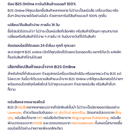
ช้อป B2S Online การันตีสินค้าของแท้ 100%
B2S Online ให้คุณเลือกซื้อสินค้าหลากหลาย ไม่ว่าจะเป็นหนังสือ เครื่องเขียน หรือ
อื่นๆ อีกมากมายได้อย่างมั่นใจ ด้วยการการันตีสินค้าของแท้ 100% ทุกชิ้น
เปลี่ยน/คืนสินค้าง่าย ภายใน 14 วัน
ซื้อไปแล้วไม่ตรงใจ? ไม่ว่าจะเป็นหนังสือที่เลือกผิด หรือสินค้ามีปัญหา คุณสามารถ
เปลี่ยนหรือคืนสินค้าได้ง่าย ๆ ภายใน 14 วันนับจากวันที่ได้รับสินค้า
ช้อปออนไลน์ได้ตลอด 24 ชั่วโมง ทุกที่ ทุกเวลา
สะดวกสุดๆ! B2S online เปิดให้คุณช้อปได้ตลอดวันตลอดคืน อยากได้อะไร แค่คลิก
ก็รอรับสินค้าที่บ้านได้เลย!
เลือกช้อปสินค้าแนะนำจาก B2S Online
สำหรับใครที่กำลังมองหา ร้านอุปกรณ์เครื่องเขียนใกล้ฉัน หรืออยากแวะร้าน B2S แต่
ไม่สะดวก วันนี้เราได้รวบรวมสินค้าแนะนำจาก B2S Online มาให้คุณเลือกสรรได้ง่ายๆ
พร้อมตอบโจทย์ทุกไลฟ์สไตล์ ไม่ว่าคุณจะมองหา ร้านขายหนังสือ หรือสินค้าอื่นๆ
ก็ตาม
หนังสือหลากหลายสไตล์
B2S มี
หนังสือ
หลากหลายแนวจากสำนักพิมพ์ชั้นนำ ไม่ว่าจะเป็นนิยายยอดนิยมอย่าง
Lavender
, ตำราเรียนเข้มข้นของ
ดร. ศุภวัฒน์ พุกเจริญ
, นิตยสารอัปเดตจาก
เพ็ญ
บุญ
, หนังสือเด็กจาก
MIS
หนังสือจิตวิทยาจาก
Mugunghwa Publishing
, หนังสือ
พัฒนาตนเองจาก
KOOB
และวรรณกรรมจาก
Nanmeebooks
ทั้งหมดนี้สามารถซื้อ
ออนไลน์ได้อย่างง่ายดายเพียงคลิกเดียว