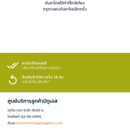
ค้นหาโดยใช้คำที่ใกล้เคียง
กรุณาลองค้นหาใหม่อีกครั้ง
การันตีของแท้
เลือกช้อปได้อย่างมั่นใจ​
คืนสินค้าได้ภายใน 14 วัน
หลังได้รับสินค้า*
ศูนย์บริการลูกค้าบีทูเอส
ทุกวัน เวลา 8.30-18.00 น.
โทรศัพท์: 02-115-0999
อีเมล:
b2sonlineshopping@b2s.co.th