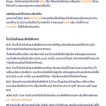
ข้อมูล, เอ็กซ์เทอนัลฮาร์ดดิสก์
WD
, หรือ คีย์บอร์ดไร้สายเมาส์คอมโบ
GEEZER
ที่ช่วย
ให้การทำงานของคุณสะดวกสบายยิ่งขึ้น
เฟอร์นิเจอร์ดีไซน์ครบฟังก์ชั่น
นอกจากนี้ B2S ยังมี
เฟอร์นิเจอร์
ครบทุกฟังก์ชันให้คุณได้เลือกสรรเพื่อตกแต่งบ้าน
และที่ทำงาน ไม่ว่าจะเป็นโต๊ะทำงานพับได้ จากแบรนด์
ONE
หรือ เก้าอี้ทำงาน
Furradec
ก็มีให้เลือกครบครัน
โปรโมชั่นและสิทธิพิเศษ
B2S จัดเต็มโปรโมชั่นและสิทธิพิเศษมากมายให้คุณเลือกช้อปออนไลน์ได้อย่างจุใจ
อัปเดตทุกเดือนกับแคมเปญลดราคาแรง
ทั้งสินค้าเครื่องเขียน หนังสือขายดี และไอเทมไลฟ์สไตล์สุดชิค พร้อมคูปองส่วนลด
และดีลพิเศษเมื่อช้อปผ่าน B2S.co.th เท่านั้น นอกจากนี้ B2S ยังใจดีส่งฟรีทั่วประเทศ
*เมื่อสั่งครบขั้นต่ำที่บริษัทกำหนด
B2S จัดเต็มโปรโมชั่นและสิทธิพิเศษเพียบ ช้อปออนไลน์ได้เลย! ลดแรงทุกเดือน ทั้ง
เครื่องเขียน หนังสือดัง ของไอเทมไลฟ์สไตล์สุดชิค พร้อมคูปองส่วนลดพิเศษเมื่อซื้อ
ผ่าน B2S.co.th เท่านั้น และส่งฟรีทั่วไทย *เมื่อสั่งครบขั้นต่ำที่บริษัทกำหนด
B2S มีทุกอย่างตอบโจทย์ทุกไลฟ์สไตล์ ไม่ว่าจะเป็นอุปกรณ์อ่านเขียน เครื่องเขียน
ของเล่นเสริมพัฒนาการ หรือเฟอร์นิเจอร์ ช้อปง่าย สะดวก ทุกที่ ทุกเวลา แค่มี App
B2S
สมัคร B2S Club รับข่าวสารโปรโมชั่นก่อนใคร และสิทธิพิเศษเฉพาะสมาชิก! คลิกเลย
สมัครสมาชิกเลย!
👉
#ร้านหนังสือ #ร้านขายหนังสือ ใกล้ฉัน #กระเป๋าใส่ดินสอ #เครื่องเขียนออนไลน์ #ซื้อ