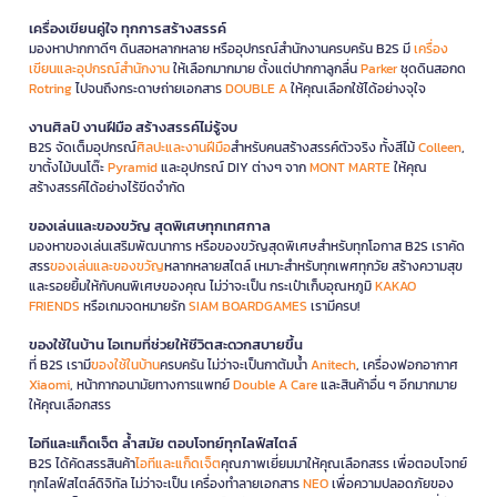
เครื่องเขียนคู่ใจ ทุกการสร้างสรรค์
มองหาปากกาดีๆ ดินสอหลากหลาย หรืออุปกรณ์สำนักงานครบครัน B2S มี
เครื่อง
เขียนและอุปกรณ์สำนักงาน
ให้เลือกมากมาย ตั้งแต่ปากกาลูกลื่น
Parker
ชุดดินสอกด
Rotring
ไปจนถึงกระดาษถ่ายเอกสาร
DOUBLE A
ให้คุณเลือกใช้ได้อย่างจุใจ
งานศิลป์ งานฝีมือ สร้างสรรค์ไม่รู้จบ
B2S จัดเต็มอุปกรณ์
ศิลปะและงานฝีมือ
สำหรับคนสร้างสรรค์ตัวจริง ทั้งสีไม้
Colleen
,
ขาตั้งไม้บนโต๊ะ
Pyramid
และอุปกรณ์ DIY ต่างๆ จาก
MONT MARTE
ให้คุณ
สร้างสรรค์ได้อย่างไร้ขีดจำกัด
ของเล่นและของขวัญ สุดพิเศษทุกเทศกาล
มองหาของเล่นเสริมพัฒนาการ หรือของขวัญสุดพิเศษสำหรับทุกโอกาส B2S เราคัด
สรร
ของเล่นและของขวัญ
หลากหลายสไตล์ เหมาะสำหรับทุกเพศทุกวัย สร้างความสุข
และรอยยิ้มให้กับคนพิเศษของคุณ ไม่ว่าจะเป็น กระเป๋าเก็บอุณหภูมิ
KAKAO
FRIENDS
หรือเกมจดหมายรัก
SIAM BOARDGAMES
เรามีครบ!
ของใช้ในบ้าน ไอเทมที่ช่วยให้ชีวิตสะดวกสบายขึ้น
ที่ B2S เรามี
ของใช้ในบ้าน
ครบครัน ไม่ว่าจะเป็นกาต้มน้ำ
Anitech
, เครื่องฟอกอากาศ
Xiaomi
, หน้ากากอนามัยทางการแพทย์
Double A Care
และสินค้าอื่น ๆ อีกมากมาย
ให้คุณเลือกสรร
ไอทีและแก็ดเจ็ต ล้ำสมัย ตอบโจทย์ทุกไลฟ์สไตล์
B2S ได้คัดสรรสินค้า
ไอทีและแก็ดเจ็ต
คุณภาพเยี่ยมมาให้คุณเลือกสรร เพื่อตอบโจทย์
ทุกไลฟ์สไตล์ดิจิทัล ไม่ว่าจะเป็น เครื่องทำลายเอกสาร
NEO
เพื่อความปลอดภัยของ