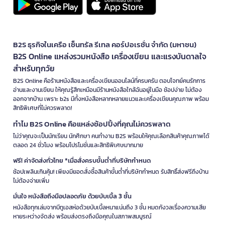
B2S ธุรกิจในเครือ เซ็นทรัล รีเทล คอร์ปอเรชั่น จำกัด (มหาชน)
B2S Online แหล่งรวมหนังสือ เครื่องเขียน และแรงบันดาลใจ
สำหรับทุกวัย
B2S Online คือร้านหนังสือและเครื่องเขียนออนไลน์ที่ครบครัน ตอบโจทย์คนรักการ
อ่านและงานเขียน ให้คุณรู้สึกเหมือนมีร้านหนังสือใกล้ฉันอยู่ในมือ ช้อปง่าย ไม่ต้อง
ออกจากบ้าน เพราะ b2s มีทั้งหนังสือหลากหลายแนวและเครื่องเขียนคุณภาพ พร้อม
สิทธิพิเศษที่ไม่ควรพลาด!
ทำไม B2S Online คือแหล่งช้อปปิ้งที่คุณไม่ควรพลาด
ไม่ว่าคุณจะเป็นนักเรียน นักศึกษา คนทำงาน B2S พร้อมให้คุณเลือกสินค้าคุณภาพได้
ตลอด 24 ชั่วโมง พร้อมโปรโมชั่นและสิทธิพิเศษมากมาย
ฟรี! ค่าจัดส่งทั่วไทย *เมื่อสั่งครบขั้นต่ำที่บริษัทกำหนด
ช้อปเพลินเกินคุ้ม! เพียงมียอดสั่งซื้อสินค้าขั้นต่ำที่บริษัทกำหนด รับสิทธิ์ส่งฟรีถึงบ้าน
ไม่ต้องจ่ายเพิ่ม
มั่นใจ หนังสือถึงมือปลอดภัย ด้วยบับเบิ้ล 3 ชั้น
หนังสือทุกเล่มจากบีทูเอสห่อด้วยบับเบิ้ลหนาแน่นถึง 3 ชั้น หมดกังวลเรื่องความเสีย
หายระหว่างจัดส่ง พร้อมส่งตรงถึงมือคุณในสภาพสมบูรณ์