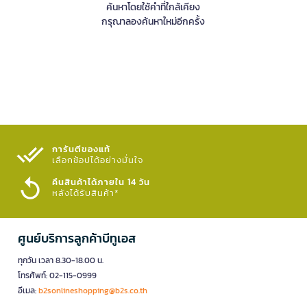
ค้นหาโดยใช้คำที่ใกล้เคียง
กรุณาลองค้นหาใหม่อีกครั้ง
การันตีของแท้
เลือกช้อปได้อย่างมั่นใจ​
คืนสินค้าได้ภายใน 14 วัน
หลังได้รับสินค้า*
ศูนย์บริการลูกค้าบีทูเอส
ทุกวัน เวลา 8.30-18.00 น.
โทรศัพท์: 02-115-0999
อีเมล:
b2sonlineshopping@b2s.co.th