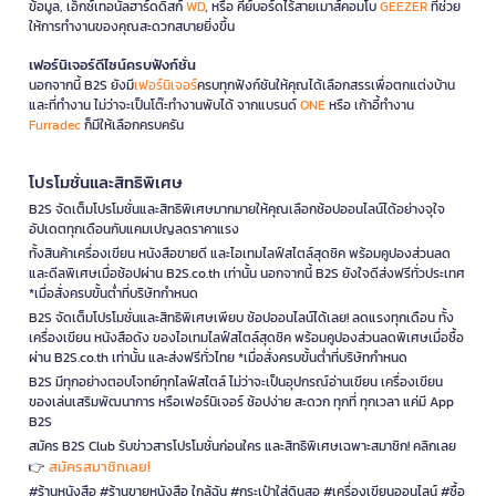
ข้อมูล, เอ็กซ์เทอนัลฮาร์ดดิสก์
WD
, หรือ คีย์บอร์ดไร้สายเมาส์คอมโบ
GEEZER
ที่ช่วย
ให้การทำงานของคุณสะดวกสบายยิ่งขึ้น
เฟอร์นิเจอร์ดีไซน์ครบฟังก์ชั่น
นอกจากนี้ B2S ยังมี
เฟอร์นิเจอร์
ครบทุกฟังก์ชันให้คุณได้เลือกสรรเพื่อตกแต่งบ้าน
และที่ทำงาน ไม่ว่าจะเป็นโต๊ะทำงานพับได้ จากแบรนด์
ONE
หรือ เก้าอี้ทำงาน
Furradec
ก็มีให้เลือกครบครัน
โปรโมชั่นและสิทธิพิเศษ
B2S จัดเต็มโปรโมชั่นและสิทธิพิเศษมากมายให้คุณเลือกช้อปออนไลน์ได้อย่างจุใจ
อัปเดตทุกเดือนกับแคมเปญลดราคาแรง
ทั้งสินค้าเครื่องเขียน หนังสือขายดี และไอเทมไลฟ์สไตล์สุดชิค พร้อมคูปองส่วนลด
และดีลพิเศษเมื่อช้อปผ่าน B2S.co.th เท่านั้น นอกจากนี้ B2S ยังใจดีส่งฟรีทั่วประเทศ
*เมื่อสั่งครบขั้นต่ำที่บริษัทกำหนด
B2S จัดเต็มโปรโมชั่นและสิทธิพิเศษเพียบ ช้อปออนไลน์ได้เลย! ลดแรงทุกเดือน ทั้ง
เครื่องเขียน หนังสือดัง ของไอเทมไลฟ์สไตล์สุดชิค พร้อมคูปองส่วนลดพิเศษเมื่อซื้อ
ผ่าน B2S.co.th เท่านั้น และส่งฟรีทั่วไทย *เมื่อสั่งครบขั้นต่ำที่บริษัทกำหนด
B2S มีทุกอย่างตอบโจทย์ทุกไลฟ์สไตล์ ไม่ว่าจะเป็นอุปกรณ์อ่านเขียน เครื่องเขียน
ของเล่นเสริมพัฒนาการ หรือเฟอร์นิเจอร์ ช้อปง่าย สะดวก ทุกที่ ทุกเวลา แค่มี App
B2S
สมัคร B2S Club รับข่าวสารโปรโมชั่นก่อนใคร และสิทธิพิเศษเฉพาะสมาชิก! คลิกเลย
สมัครสมาชิกเลย!
👉
#ร้านหนังสือ #ร้านขายหนังสือ ใกล้ฉัน #กระเป๋าใส่ดินสอ #เครื่องเขียนออนไลน์ #ซื้อ