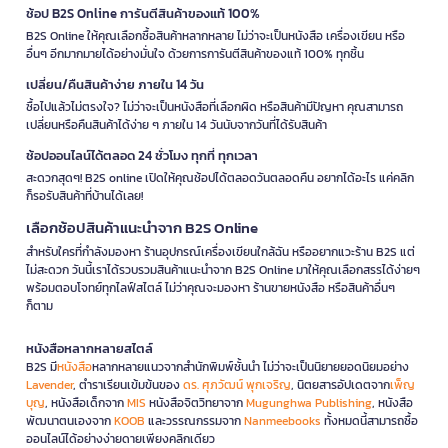
ช้อป B2S Online การันตีสินค้าของแท้ 100%
B2S Online ให้คุณเลือกซื้อสินค้าหลากหลาย ไม่ว่าจะเป็นหนังสือ เครื่องเขียน หรือ
อื่นๆ อีกมากมายได้อย่างมั่นใจ ด้วยการการันตีสินค้าของแท้ 100% ทุกชิ้น
เปลี่ยน/คืนสินค้าง่าย ภายใน 14 วัน
ซื้อไปแล้วไม่ตรงใจ? ไม่ว่าจะเป็นหนังสือที่เลือกผิด หรือสินค้ามีปัญหา คุณสามารถ
เปลี่ยนหรือคืนสินค้าได้ง่าย ๆ ภายใน 14 วันนับจากวันที่ได้รับสินค้า
ช้อปออนไลน์ได้ตลอด 24 ชั่วโมง ทุกที่ ทุกเวลา
สะดวกสุดๆ! B2S online เปิดให้คุณช้อปได้ตลอดวันตลอดคืน อยากได้อะไร แค่คลิก
ก็รอรับสินค้าที่บ้านได้เลย!
เลือกช้อปสินค้าแนะนำจาก B2S Online
สำหรับใครที่กำลังมองหา ร้านอุปกรณ์เครื่องเขียนใกล้ฉัน หรืออยากแวะร้าน B2S แต่
ไม่สะดวก วันนี้เราได้รวบรวมสินค้าแนะนำจาก B2S Online มาให้คุณเลือกสรรได้ง่ายๆ
พร้อมตอบโจทย์ทุกไลฟ์สไตล์ ไม่ว่าคุณจะมองหา ร้านขายหนังสือ หรือสินค้าอื่นๆ
ก็ตาม
หนังสือหลากหลายสไตล์
B2S มี
หนังสือ
หลากหลายแนวจากสำนักพิมพ์ชั้นนำ ไม่ว่าจะเป็นนิยายยอดนิยมอย่าง
Lavender
, ตำราเรียนเข้มข้นของ
ดร. ศุภวัฒน์ พุกเจริญ
, นิตยสารอัปเดตจาก
เพ็ญ
บุญ
, หนังสือเด็กจาก
MIS
หนังสือจิตวิทยาจาก
Mugunghwa Publishing
, หนังสือ
พัฒนาตนเองจาก
KOOB
และวรรณกรรมจาก
Nanmeebooks
ทั้งหมดนี้สามารถซื้อ
ออนไลน์ได้อย่างง่ายดายเพียงคลิกเดียว