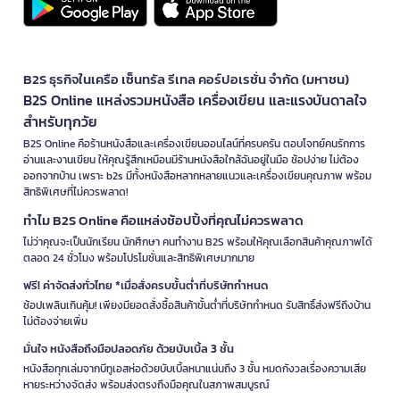
B2S ธุรกิจในเครือ เซ็นทรัล รีเทล คอร์ปอเรชั่น จำกัด (มหาชน)
B2S Online แหล่งรวมหนังสือ เครื่องเขียน และแรงบันดาลใจ
สำหรับทุกวัย
B2S Online คือร้านหนังสือและเครื่องเขียนออนไลน์ที่ครบครัน ตอบโจทย์คนรักการ
อ่านและงานเขียน ให้คุณรู้สึกเหมือนมีร้านหนังสือใกล้ฉันอยู่ในมือ ช้อปง่าย ไม่ต้อง
ออกจากบ้าน เพราะ b2s มีทั้งหนังสือหลากหลายแนวและเครื่องเขียนคุณภาพ พร้อม
สิทธิพิเศษที่ไม่ควรพลาด!
ทำไม B2S Online คือแหล่งช้อปปิ้งที่คุณไม่ควรพลาด
ไม่ว่าคุณจะเป็นนักเรียน นักศึกษา คนทำงาน B2S พร้อมให้คุณเลือกสินค้าคุณภาพได้
ตลอด 24 ชั่วโมง พร้อมโปรโมชั่นและสิทธิพิเศษมากมาย
ฟรี! ค่าจัดส่งทั่วไทย *เมื่อสั่งครบขั้นต่ำที่บริษัทกำหนด
ช้อปเพลินเกินคุ้ม! เพียงมียอดสั่งซื้อสินค้าขั้นต่ำที่บริษัทกำหนด รับสิทธิ์ส่งฟรีถึงบ้าน
ไม่ต้องจ่ายเพิ่ม
มั่นใจ หนังสือถึงมือปลอดภัย ด้วยบับเบิ้ล 3 ชั้น
หนังสือทุกเล่มจากบีทูเอสห่อด้วยบับเบิ้ลหนาแน่นถึง 3 ชั้น หมดกังวลเรื่องความเสีย
หายระหว่างจัดส่ง พร้อมส่งตรงถึงมือคุณในสภาพสมบูรณ์