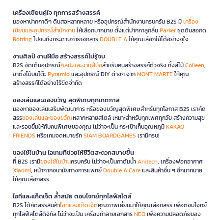
เครื่องเขียนคู่ใจ ทุกการสร้างสรรค์
มองหาปากกาดีๆ ดินสอหลากหลาย หรืออุปกรณ์สำนักงานครบครัน B2S มี
เครื่อง
เขียนและอุปกรณ์สำนักงาน
ให้เลือกมากมาย ตั้งแต่ปากกาลูกลื่น
Parker
ชุดดินสอกด
Rotring
ไปจนถึงกระดาษถ่ายเอกสาร
DOUBLE A
ให้คุณเลือกใช้ได้อย่างจุใจ
งานศิลป์ งานฝีมือ สร้างสรรค์ไม่รู้จบ
B2S จัดเต็มอุปกรณ์
ศิลปะและงานฝีมือ
สำหรับคนสร้างสรรค์ตัวจริง ทั้งสีไม้
Colleen
,
ขาตั้งไม้บนโต๊ะ
Pyramid
และอุปกรณ์ DIY ต่างๆ จาก
MONT MARTE
ให้คุณ
สร้างสรรค์ได้อย่างไร้ขีดจำกัด
ของเล่นและของขวัญ สุดพิเศษทุกเทศกาล
มองหาของเล่นเสริมพัฒนาการ หรือของขวัญสุดพิเศษสำหรับทุกโอกาส B2S เราคัด
สรร
ของเล่นและของขวัญ
หลากหลายสไตล์ เหมาะสำหรับทุกเพศทุกวัย สร้างความสุข
และรอยยิ้มให้กับคนพิเศษของคุณ ไม่ว่าจะเป็น กระเป๋าเก็บอุณหภูมิ
KAKAO
FRIENDS
หรือเกมจดหมายรัก
SIAM BOARDGAMES
เรามีครบ!
ของใช้ในบ้าน ไอเทมที่ช่วยให้ชีวิตสะดวกสบายขึ้น
ที่ B2S เรามี
ของใช้ในบ้าน
ครบครัน ไม่ว่าจะเป็นกาต้มน้ำ
Anitech
, เครื่องฟอกอากาศ
Xiaomi
, หน้ากากอนามัยทางการแพทย์
Double A Care
และสินค้าอื่น ๆ อีกมากมาย
ให้คุณเลือกสรร
ไอทีและแก็ดเจ็ต ล้ำสมัย ตอบโจทย์ทุกไลฟ์สไตล์
B2S ได้คัดสรรสินค้า
ไอทีและแก็ดเจ็ต
คุณภาพเยี่ยมมาให้คุณเลือกสรร เพื่อตอบโจทย์
ทุกไลฟ์สไตล์ดิจิทัล ไม่ว่าจะเป็น เครื่องทำลายเอกสาร
NEO
เพื่อความปลอดภัยของ