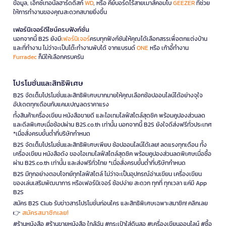
ข้อมูล, เอ็กซ์เทอนัลฮาร์ดดิสก์
WD
, หรือ คีย์บอร์ดไร้สายเมาส์คอมโบ
GEEZER
ที่ช่วย
ให้การทำงานของคุณสะดวกสบายยิ่งขึ้น
เฟอร์นิเจอร์ดีไซน์ครบฟังก์ชั่น
นอกจากนี้ B2S ยังมี
เฟอร์นิเจอร์
ครบทุกฟังก์ชันให้คุณได้เลือกสรรเพื่อตกแต่งบ้าน
และที่ทำงาน ไม่ว่าจะเป็นโต๊ะทำงานพับได้ จากแบรนด์
ONE
หรือ เก้าอี้ทำงาน
Furradec
ก็มีให้เลือกครบครัน
โปรโมชั่นและสิทธิพิเศษ
B2S จัดเต็มโปรโมชั่นและสิทธิพิเศษมากมายให้คุณเลือกช้อปออนไลน์ได้อย่างจุใจ
อัปเดตทุกเดือนกับแคมเปญลดราคาแรง
ทั้งสินค้าเครื่องเขียน หนังสือขายดี และไอเทมไลฟ์สไตล์สุดชิค พร้อมคูปองส่วนลด
และดีลพิเศษเมื่อช้อปผ่าน B2S.co.th เท่านั้น นอกจากนี้ B2S ยังใจดีส่งฟรีทั่วประเทศ
*เมื่อสั่งครบขั้นต่ำที่บริษัทกำหนด
B2S จัดเต็มโปรโมชั่นและสิทธิพิเศษเพียบ ช้อปออนไลน์ได้เลย! ลดแรงทุกเดือน ทั้ง
เครื่องเขียน หนังสือดัง ของไอเทมไลฟ์สไตล์สุดชิค พร้อมคูปองส่วนลดพิเศษเมื่อซื้อ
ผ่าน B2S.co.th เท่านั้น และส่งฟรีทั่วไทย *เมื่อสั่งครบขั้นต่ำที่บริษัทกำหนด
B2S มีทุกอย่างตอบโจทย์ทุกไลฟ์สไตล์ ไม่ว่าจะเป็นอุปกรณ์อ่านเขียน เครื่องเขียน
ของเล่นเสริมพัฒนาการ หรือเฟอร์นิเจอร์ ช้อปง่าย สะดวก ทุกที่ ทุกเวลา แค่มี App
B2S
สมัคร B2S Club รับข่าวสารโปรโมชั่นก่อนใคร และสิทธิพิเศษเฉพาะสมาชิก! คลิกเลย
สมัครสมาชิกเลย!
👉
#ร้านหนังสือ #ร้านขายหนังสือ ใกล้ฉัน #กระเป๋าใส่ดินสอ #เครื่องเขียนออนไลน์ #ซื้อ