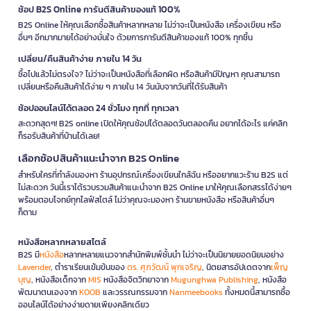
ช้อป B2S Online การันตีสินค้าของแท้ 100%
B2S Online ให้คุณเลือกซื้อสินค้าหลากหลาย ไม่ว่าจะเป็นหนังสือ เครื่องเขียน หรือ
อื่นๆ อีกมากมายได้อย่างมั่นใจ ด้วยการการันตีสินค้าของแท้ 100% ทุกชิ้น
เปลี่ยน/คืนสินค้าง่าย ภายใน 14 วัน
ซื้อไปแล้วไม่ตรงใจ? ไม่ว่าจะเป็นหนังสือที่เลือกผิด หรือสินค้ามีปัญหา คุณสามารถ
เปลี่ยนหรือคืนสินค้าได้ง่าย ๆ ภายใน 14 วันนับจากวันที่ได้รับสินค้า
ช้อปออนไลน์ได้ตลอด 24 ชั่วโมง ทุกที่ ทุกเวลา
สะดวกสุดๆ! B2S online เปิดให้คุณช้อปได้ตลอดวันตลอดคืน อยากได้อะไร แค่คลิก
ก็รอรับสินค้าที่บ้านได้เลย!
เลือกช้อปสินค้าแนะนำจาก B2S Online
สำหรับใครที่กำลังมองหา ร้านอุปกรณ์เครื่องเขียนใกล้ฉัน หรืออยากแวะร้าน B2S แต่
ไม่สะดวก วันนี้เราได้รวบรวมสินค้าแนะนำจาก B2S Online มาให้คุณเลือกสรรได้ง่ายๆ
พร้อมตอบโจทย์ทุกไลฟ์สไตล์ ไม่ว่าคุณจะมองหา ร้านขายหนังสือ หรือสินค้าอื่นๆ
ก็ตาม
หนังสือหลากหลายสไตล์
B2S มี
หนังสือ
หลากหลายแนวจากสำนักพิมพ์ชั้นนำ ไม่ว่าจะเป็นนิยายยอดนิยมอย่าง
Lavender
, ตำราเรียนเข้มข้นของ
ดร. ศุภวัฒน์ พุกเจริญ
, นิตยสารอัปเดตจาก
เพ็ญ
บุญ
, หนังสือเด็กจาก
MIS
หนังสือจิตวิทยาจาก
Mugunghwa Publishing
, หนังสือ
พัฒนาตนเองจาก
KOOB
และวรรณกรรมจาก
Nanmeebooks
ทั้งหมดนี้สามารถซื้อ
ออนไลน์ได้อย่างง่ายดายเพียงคลิกเดียว