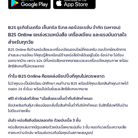
B2S ธุรกิจในเครือ เซ็นทรัล รีเทล คอร์ปอเรชั่น จำกัด (มหาชน)
B2S Online แหล่งรวมหนังสือ เครื่องเขียน และแรงบันดาลใจ
สำหรับทุกวัย
B2S Online คือร้านหนังสือและเครื่องเขียนออนไลน์ที่ครบครัน ตอบโจทย์คนรักการ
อ่านและงานเขียน ให้คุณรู้สึกเหมือนมีร้านหนังสือใกล้ฉันอยู่ในมือ ช้อปง่าย ไม่ต้อง
ออกจากบ้าน เพราะ b2s มีทั้งหนังสือหลากหลายแนวและเครื่องเขียนคุณภาพ พร้อม
สิทธิพิเศษที่ไม่ควรพลาด!
ทำไม B2S Online คือแหล่งช้อปปิ้งที่คุณไม่ควรพลาด
ไม่ว่าคุณจะเป็นนักเรียน นักศึกษา คนทำงาน B2S พร้อมให้คุณเลือกสินค้าคุณภาพได้
ตลอด 24 ชั่วโมง พร้อมโปรโมชั่นและสิทธิพิเศษมากมาย
ฟรี! ค่าจัดส่งทั่วไทย *เมื่อสั่งครบขั้นต่ำที่บริษัทกำหนด
ช้อปเพลินเกินคุ้ม! เพียงมียอดสั่งซื้อสินค้าขั้นต่ำที่บริษัทกำหนด รับสิทธิ์ส่งฟรีถึงบ้าน
ไม่ต้องจ่ายเพิ่ม
มั่นใจ หนังสือถึงมือปลอดภัย ด้วยบับเบิ้ล 3 ชั้น
หนังสือทุกเล่มจากบีทูเอสห่อด้วยบับเบิ้ลหนาแน่นถึง 3 ชั้น หมดกังวลเรื่องความเสีย
หายระหว่างจัดส่ง พร้อมส่งตรงถึงมือคุณในสภาพสมบูรณ์