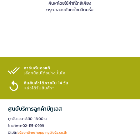
ค้นหาโดยใช้คำที่ใกล้เคียง
กรุณาลองค้นหาใหม่อีกครั้ง
การันตีของแท้
เลือกช้อปได้อย่างมั่นใจ​
คืนสินค้าได้ภายใน 14 วัน
หลังได้รับสินค้า*
ศูนย์บริการลูกค้าบีทูเอส
ทุกวัน เวลา 8.30-18.00 น.
โทรศัพท์: 02-115-0999
อีเมล:
b2sonlineshopping@b2s.co.th