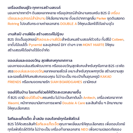
เครื่องเขียนคู่ใจ ทุกการสร้างสรรค์
มองหาปากกาดีๆ ดินสอหลากหลาย หรืออุปกรณ์สำนักงานครบครัน B2S มี
เครื่อง
เขียนและอุปกรณ์สำนักงาน
ให้เลือกมากมาย ตั้งแต่ปากกาลูกลื่น
Parker
ชุดดินสอกด
Rotring
ไปจนถึงกระดาษถ่ายเอกสาร
DOUBLE A
ให้คุณเลือกใช้ได้อย่างจุใจ
งานศิลป์ งานฝีมือ สร้างสรรค์ไม่รู้จบ
B2S จัดเต็มอุปกรณ์
ศิลปะและงานฝีมือ
สำหรับคนสร้างสรรค์ตัวจริง ทั้งสีไม้
Colleen
,
ขาตั้งไม้บนโต๊ะ
Pyramid
และอุปกรณ์ DIY ต่างๆ จาก
MONT MARTE
ให้คุณ
สร้างสรรค์ได้อย่างไร้ขีดจำกัด
ของเล่นและของขวัญ สุดพิเศษทุกเทศกาล
มองหาของเล่นเสริมพัฒนาการ หรือของขวัญสุดพิเศษสำหรับทุกโอกาส B2S เราคัด
สรร
ของเล่นและของขวัญ
หลากหลายสไตล์ เหมาะสำหรับทุกเพศทุกวัย สร้างความสุข
และรอยยิ้มให้กับคนพิเศษของคุณ ไม่ว่าจะเป็น กระเป๋าเก็บอุณหภูมิ
KAKAO
FRIENDS
หรือเกมจดหมายรัก
SIAM BOARDGAMES
เรามีครบ!
ของใช้ในบ้าน ไอเทมที่ช่วยให้ชีวิตสะดวกสบายขึ้น
ที่ B2S เรามี
ของใช้ในบ้าน
ครบครัน ไม่ว่าจะเป็นกาต้มน้ำ
Anitech
, เครื่องฟอกอากาศ
Xiaomi
, หน้ากากอนามัยทางการแพทย์
Double A Care
และสินค้าอื่น ๆ อีกมากมาย
ให้คุณเลือกสรร
ไอทีและแก็ดเจ็ต ล้ำสมัย ตอบโจทย์ทุกไลฟ์สไตล์
B2S ได้คัดสรรสินค้า
ไอทีและแก็ดเจ็ต
คุณภาพเยี่ยมมาให้คุณเลือกสรร เพื่อตอบโจทย์
ทุกไลฟ์สไตล์ดิจิทัล ไม่ว่าจะเป็น เครื่องทำลายเอกสาร
NEO
เพื่อความปลอดภัยของ