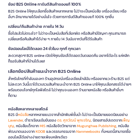
ช้อป B2S Online การันตีสินค้าของแท้ 100%
B2S Online ให้คุณเลือกซื้อสินค้าหลากหลาย ไม่ว่าจะเป็นหนังสือ เครื่องเขียน หรือ
อื่นๆ อีกมากมายได้อย่างมั่นใจ ด้วยการการันตีสินค้าของแท้ 100% ทุกชิ้น
เปลี่ยน/คืนสินค้าง่าย ภายใน 14 วัน
ซื้อไปแล้วไม่ตรงใจ? ไม่ว่าจะเป็นหนังสือที่เลือกผิด หรือสินค้ามีปัญหา คุณสามารถ
เปลี่ยนหรือคืนสินค้าได้ง่าย ๆ ภายใน 14 วันนับจากวันที่ได้รับสินค้า
ช้อปออนไลน์ได้ตลอด 24 ชั่วโมง ทุกที่ ทุกเวลา
สะดวกสุดๆ! B2S online เปิดให้คุณช้อปได้ตลอดวันตลอดคืน อยากได้อะไร แค่คลิก
ก็รอรับสินค้าที่บ้านได้เลย!
เลือกช้อปสินค้าแนะนำจาก B2S Online
สำหรับใครที่กำลังมองหา ร้านอุปกรณ์เครื่องเขียนใกล้ฉัน หรืออยากแวะร้าน B2S แต่
ไม่สะดวก วันนี้เราได้รวบรวมสินค้าแนะนำจาก B2S Online มาให้คุณเลือกสรรได้ง่ายๆ
พร้อมตอบโจทย์ทุกไลฟ์สไตล์ ไม่ว่าคุณจะมองหา ร้านขายหนังสือ หรือสินค้าอื่นๆ
ก็ตาม
หนังสือหลากหลายสไตล์
B2S มี
หนังสือ
หลากหลายแนวจากสำนักพิมพ์ชั้นนำ ไม่ว่าจะเป็นนิยายยอดนิยมอย่าง
Lavender
, ตำราเรียนเข้มข้นของ
ดร. ศุภวัฒน์ พุกเจริญ
, นิตยสารอัปเดตจาก
เพ็ญ
บุญ
, หนังสือเด็กจาก
MIS
หนังสือจิตวิทยาจาก
Mugunghwa Publishing
, หนังสือ
พัฒนาตนเองจาก
KOOB
และวรรณกรรมจาก
Nanmeebooks
ทั้งหมดนี้สามารถซื้อ
ออนไลน์ได้อย่างง่ายดายเพียงคลิกเดียว