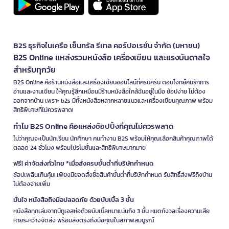
B2S ธุรกิจในเครือ เซ็นทรัล รีเทล คอร์ปอเรชั่น จำกัด (มหาชน)
B2S Online แหล่งรวมหนังสือ เครื่องเขียน และแรงบันดาลใจ
สำหรับทุกวัย
B2S Online คือร้านหนังสือและเครื่องเขียนออนไลน์ที่ครบครัน ตอบโจทย์คนรักการ
อ่านและงานเขียน ให้คุณรู้สึกเหมือนมีร้านหนังสือใกล้ฉันอยู่ในมือ ช้อปง่าย ไม่ต้อง
ออกจากบ้าน เพราะ b2s มีทั้งหนังสือหลากหลายแนวและเครื่องเขียนคุณภาพ พร้อม
สิทธิพิเศษที่ไม่ควรพลาด!
ทำไม B2S Online คือแหล่งช้อปปิ้งที่คุณไม่ควรพลาด
ไม่ว่าคุณจะเป็นนักเรียน นักศึกษา คนทำงาน B2S พร้อมให้คุณเลือกสินค้าคุณภาพได้
ตลอด 24 ชั่วโมง พร้อมโปรโมชั่นและสิทธิพิเศษมากมาย
ฟรี! ค่าจัดส่งทั่วไทย *เมื่อสั่งครบขั้นต่ำที่บริษัทกำหนด
ช้อปเพลินเกินคุ้ม! เพียงมียอดสั่งซื้อสินค้าขั้นต่ำที่บริษัทกำหนด รับสิทธิ์ส่งฟรีถึงบ้าน
ไม่ต้องจ่ายเพิ่ม
มั่นใจ หนังสือถึงมือปลอดภัย ด้วยบับเบิ้ล 3 ชั้น
หนังสือทุกเล่มจากบีทูเอสห่อด้วยบับเบิ้ลหนาแน่นถึง 3 ชั้น หมดกังวลเรื่องความเสีย
หายระหว่างจัดส่ง พร้อมส่งตรงถึงมือคุณในสภาพสมบูรณ์