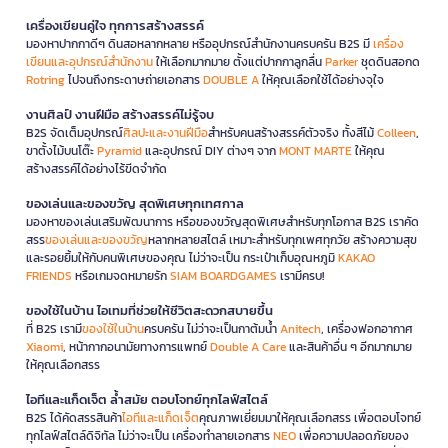
เครื่องเขียนคู่ใจ ทุกการสร้างสรรค์
มองหาปากกาดีๆ ดินสอหลากหลาย หรืออุปกรณ์สำนักงานครบครัน B2S มี
เครื่อง
เขียนและอุปกรณ์สำนักงาน
ให้เลือกมากมาย ตั้งแต่ปากกาลูกลื่น
Parker
ชุดดินสอกด
Rotring
ไปจนถึงกระดาษถ่ายเอกสาร
DOUBLE A
ให้คุณเลือกใช้ได้อย่างจุใจ
งานศิลป์ งานฝีมือ สร้างสรรค์ไม่รู้จบ
B2S จัดเต็มอุปกรณ์
ศิลปะและงานฝีมือ
สำหรับคนสร้างสรรค์ตัวจริง ทั้งสีไม้
Colleen
,
ขาตั้งไม้บนโต๊ะ
Pyramid
และอุปกรณ์ DIY ต่างๆ จาก
MONT MARTE
ให้คุณ
สร้างสรรค์ได้อย่างไร้ขีดจำกัด
ของเล่นและของขวัญ สุดพิเศษทุกเทศกาล
มองหาของเล่นเสริมพัฒนาการ หรือของขวัญสุดพิเศษสำหรับทุกโอกาส B2S เราคัด
สรร
ของเล่นและของขวัญ
หลากหลายสไตล์ เหมาะสำหรับทุกเพศทุกวัย สร้างความสุข
และรอยยิ้มให้กับคนพิเศษของคุณ ไม่ว่าจะเป็น กระเป๋าเก็บอุณหภูมิ
KAKAO
FRIENDS
หรือเกมจดหมายรัก
SIAM BOARDGAMES
เรามีครบ!
ของใช้ในบ้าน ไอเทมที่ช่วยให้ชีวิตสะดวกสบายขึ้น
ที่ B2S เรามี
ของใช้ในบ้าน
ครบครัน ไม่ว่าจะเป็นกาต้มน้ำ
Anitech
, เครื่องฟอกอากาศ
Xiaomi
, หน้ากากอนามัยทางการแพทย์
Double A Care
และสินค้าอื่น ๆ อีกมากมาย
ให้คุณเลือกสรร
ไอทีและแก็ดเจ็ต ล้ำสมัย ตอบโจทย์ทุกไลฟ์สไตล์
B2S ได้คัดสรรสินค้า
ไอทีและแก็ดเจ็ต
คุณภาพเยี่ยมมาให้คุณเลือกสรร เพื่อตอบโจทย์
ทุกไลฟ์สไตล์ดิจิทัล ไม่ว่าจะเป็น เครื่องทำลายเอกสาร
NEO
เพื่อความปลอดภัยของ