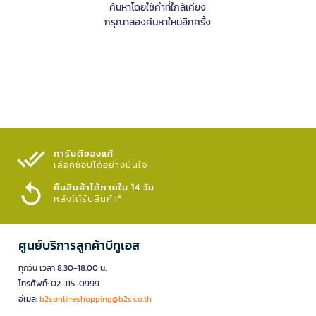
ค้นหาโดยใช้คำที่ใกล้เคียง
กรุณาลองค้นหาใหม่อีกครั้ง
การันตีของแท้
เลือกช้อปได้อย่างมั่นใจ​
คืนสินค้าได้ภายใน 14 วัน
หลังได้รับสินค้า*
ศูนย์บริการลูกค้าบีทูเอส
ทุกวัน เวลา 8.30-18.00 น.
โทรศัพท์: 02-115-0999
อีเมล:
b2sonlineshopping@b2s.co.th