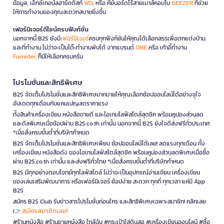
ข้อมูล, เอ็กซ์เทอนัลฮาร์ดดิสก์
WD
, หรือ คีย์บอร์ดไร้สายเมาส์คอมโบ
GEEZER
ที่ช่วย
ให้การทำงานของคุณสะดวกสบายยิ่งขึ้น
เฟอร์นิเจอร์ดีไซน์ครบฟังก์ชั่น
นอกจากนี้ B2S ยังมี
เฟอร์นิเจอร์
ครบทุกฟังก์ชันให้คุณได้เลือกสรรเพื่อตกแต่งบ้าน
และที่ทำงาน ไม่ว่าจะเป็นโต๊ะทำงานพับได้ จากแบรนด์
ONE
หรือ เก้าอี้ทำงาน
Furradec
ก็มีให้เลือกครบครัน
โปรโมชั่นและสิทธิพิเศษ
B2S จัดเต็มโปรโมชั่นและสิทธิพิเศษมากมายให้คุณเลือกช้อปออนไลน์ได้อย่างจุใจ
อัปเดตทุกเดือนกับแคมเปญลดราคาแรง
ทั้งสินค้าเครื่องเขียน หนังสือขายดี และไอเทมไลฟ์สไตล์สุดชิค พร้อมคูปองส่วนลด
และดีลพิเศษเมื่อช้อปผ่าน B2S.co.th เท่านั้น นอกจากนี้ B2S ยังใจดีส่งฟรีทั่วประเทศ
*เมื่อสั่งครบขั้นต่ำที่บริษัทกำหนด
B2S จัดเต็มโปรโมชั่นและสิทธิพิเศษเพียบ ช้อปออนไลน์ได้เลย! ลดแรงทุกเดือน ทั้ง
เครื่องเขียน หนังสือดัง ของไอเทมไลฟ์สไตล์สุดชิค พร้อมคูปองส่วนลดพิเศษเมื่อซื้อ
ผ่าน B2S.co.th เท่านั้น และส่งฟรีทั่วไทย *เมื่อสั่งครบขั้นต่ำที่บริษัทกำหนด
B2S มีทุกอย่างตอบโจทย์ทุกไลฟ์สไตล์ ไม่ว่าจะเป็นอุปกรณ์อ่านเขียน เครื่องเขียน
ของเล่นเสริมพัฒนาการ หรือเฟอร์นิเจอร์ ช้อปง่าย สะดวก ทุกที่ ทุกเวลา แค่มี App
B2S
สมัคร B2S Club รับข่าวสารโปรโมชั่นก่อนใคร และสิทธิพิเศษเฉพาะสมาชิก! คลิกเลย
สมัครสมาชิกเลย!
👉
#ร้านหนังสือ #ร้านขายหนังสือ ใกล้ฉัน #กระเป๋าใส่ดินสอ #เครื่องเขียนออนไลน์ #ซื้อ